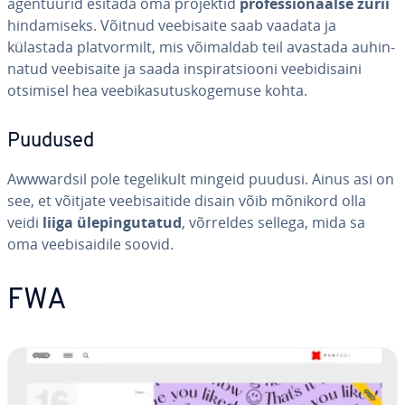
agen­tuu­rid esitada oma projektid
pro­fes­sio­naalse žürii
hin­da­miseks. Võitnud vee­bi­saite saab vaadata ja
külastada plat­vor­milt, mis võimaldab teil avastada au­hin­
na­tud vee­bi­saite ja saada ins­pi­rat­siooni vee­bi­di­saini
otsimisel hea vee­bi­ka­su­tus­ko­ge­muse kohta.
Puudused
Awwward­sil pole te­ge­li­kult mingeid puudusi. Ainus asi on
see, et võitjate vee­bi­sai­tide disain võib mõnikord olla
veidi
liiga üle­pin­gu­ta­tud
, võrreldes sellega, mida sa
oma vee­bi­sai­dile soovid.
FWA