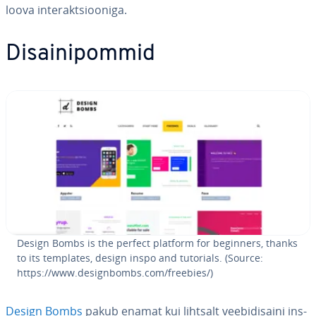
loova in­te­rakt­sioo­niga.
Di­sai­ni­pom­mid
Design Bombs is the perfect platform for beginners, thanks
to its templates, design inspo and tutorials. (Source:
https://www.de­signbombs.com/freebies/)
Design Bombs
pakub enamat kui lihtsalt vee­bi­di­saini ins­