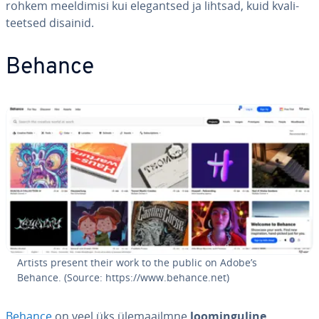
rohkem meel­di­misi kui ele­gant­sed ja lihtsad, kuid kva­li­
teet­sed disainid.
Behance
Artists present their work to the public on Adobe’s
Behance. (Source: https://www.behance.net)
Behance
on veel üks üle­maa­ilmne
loo­min­gu­line