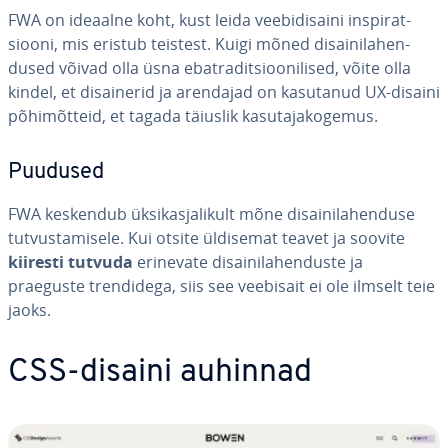
FWA on ideaalne koht, kust leida vee­bi­di­saini ins­pi­rat­
siooni, mis eristub teistest. Kuigi mõned di­sai­ni­la­hen­
dused võivad olla üsna eba­tra­dit­sioo­ni­li­sed, võite olla
kindel, et di­sai­ne­rid ja arendajad on kasutanud UX-disaini
põ­hi­mõt­teid, et tagada täiuslik ka­su­ta­ja­ko­ge­mus.
Puudused
FWA keskendub ük­sik­as­ja­li­kult mõne di­sai­ni­la­hen­duse
tut­vus­ta­misele. Kui otsite üldisemat teavet ja soovite
kiiresti tutvuda
erinevate di­sai­ni­la­hen­duste ja
praeguste tren­di­dega, siis see veebisait ei ole ilmselt teie
jaoks.
CSS-disaini auhinnad