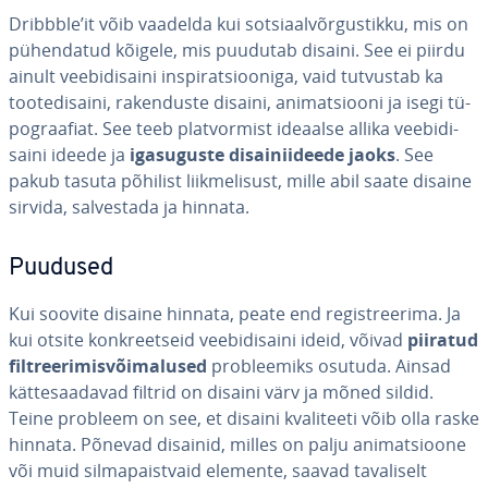
Dribbble’it võib vaadelda kui sot­siaal­võr­gus­tikku, mis on
pü­hen­da­tud kõigele, mis puudutab disaini. See ei piirdu
ainult vee­bi­di­saini ins­pi­rat­sioo­niga, vaid tutvustab ka
too­te­di­saini, ra­ken­duste disaini, ani­mat­siooni ja isegi tü­
pog­raa­fiat. See teeb plat­vor­mist ideaalse allika vee­bi­di­
saini ideede ja
iga­su­guste di­sai­nii­deede jaoks
. See
pakub tasuta põhilist liik­me­li­sust, mille abil saate disaine
sirvida, sal­ves­tada ja hinnata.
Puudused
Kui soovite disaine hinnata, peate end re­gist­ree­rima. Ja
kui otsite konk­reet­seid vee­bi­di­saini ideid, võivad
piiratud
filt­ree­ri­mis­või­ma­lu­sed
prob­lee­miks osutuda. Ainsad
kät­te­saa­da­vad filtrid on disaini värv ja mõned sildid.
Teine probleem on see, et disaini kva­li­teeti võib olla raske
hinnata. Põnevad disainid, milles on palju ani­mat­sioone
või muid sil­ma­paist­vaid elemente, saavad ta­va­li­selt