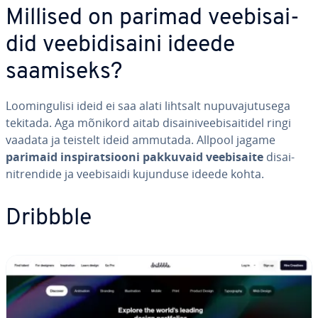
Millised on parimad vee­bi­sai­
did vee­bi­di­saini ideede
saamiseks?
Loo­min­gu­lisi ideid ei saa alati lihtsalt nu­pu­va­ju­tu­sega
tekitada. Aga mõnikord aitab di­sai­ni­vee­bi­sai­ti­del ringi
vaadata ja teistelt ideid ammutada. Allpool jagame
parimaid ins­pi­rat­siooni pakkuvaid vee­bi­saite
di­sai­
nitren­dide ja vee­bi­saidi kujunduse ideede kohta.
Dribbble