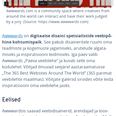
Awwwards.com is a community space where creatives from
around the world can interact and have their work judged
by a jury. (Source: https://www.awwwards.com)
Awwwards
on
di­gi­taalse disaini spet­sia­lis­tide vee­bi­põ­
hine koh­tu­mis­paik
. See pakub di­sai­ne­ri­tele ruumi oma
teadmiste ja kogemuste ja­ga­miseks, arutelude al­ga­ta­
miseks ja ins­pi­rat­siooni leid­miseks. Iga päev valib
Awwwards „Päeva veebilehe” ja kuvab selle oma
kodulehel. Võitjad ilmuvad seejärel aas­ta­raa­ma­tu­sse
„The 365 Best Websites Around The World” (365 parimat
vee­bi­lehte maailmas). Võitjate galeriid sirvides võite leida
ins­pi­rat­siooni oma veebilehe jaoks.
Eelised
Awwward­sis saavad vee­bi­di­sai­ne­rid, arendajad ja loo­v­