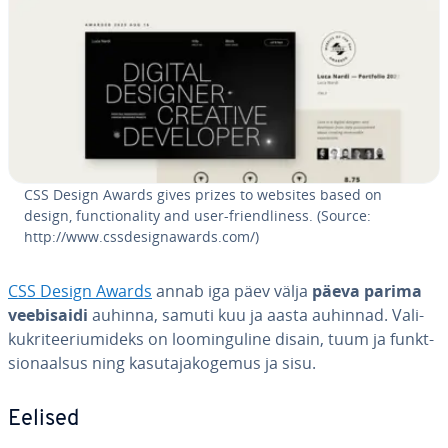
CSS Design Awards gives prizes to websites based on
design, func­tio­na­lity and user-friend­li­ness. (Source:
http://www.css­de­sig­nawards.com/)
CSS Design Awards
annab iga päev välja
päeva parima
vee­bi­saidi
auhinna, samuti kuu ja aasta auhinnad. Va­li­
kukri­tee­riumi­deks on loo­min­gu­line disain, tuum ja funkt­
sio­naal­sus ning ka­su­ta­ja­ko­ge­mus ja sisu.
Eelised