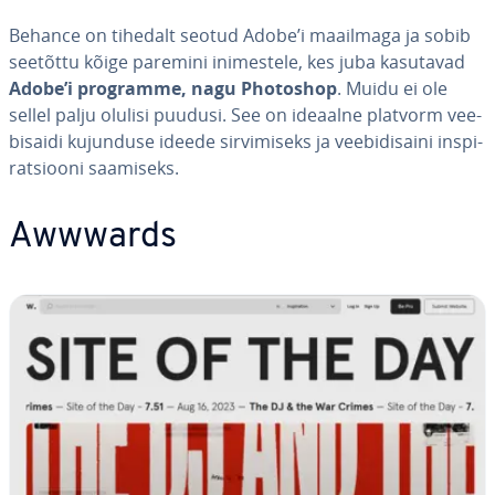
Behance on tihedalt seotud Adobe’i maailmaga ja sobib
seetõttu kõige paremini ini­mes­tele, kes juba kasutavad
Adobe’i programme, nagu Photoshop
. Muidu ei ole
sellel palju olulisi puudusi. See on ideaalne platvorm vee­
bi­saidi kujunduse ideede sir­vi­miseks ja vee­bi­di­saini ins­pi­
rat­siooni saamiseks.
Awwwards