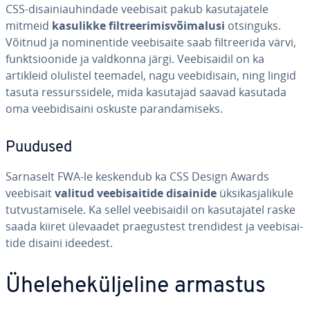
CSS-di­sai­ni­au­hin­dade veebisait pakub ka­su­ta­ja­tele
mitmeid
kasulikke filt­ree­ri­mis­või­ma­lusi
otsinguks.
Võitnud ja no­mi­nen­tide vee­bi­saite saab filt­ree­rida värvi,
funkt­sioo­nide ja valdkonna järgi. Vee­bi­sai­dil on ka
artikleid olulistel teemadel, nagu vee­bi­di­sain, ning lingid
tasuta res­surs­si­dele, mida kasutajad saavad kasutada
oma vee­bi­di­saini oskuste pa­ran­da­miseks.
Puudused
Sarnaselt FWA-le keskendub ka CSS Design Awards
veebisait
valitud vee­bi­sai­tide disainide
ük­sik­as­ja­li­kule
tut­vus­ta­misele. Ka sellel vee­bi­sai­dil on ka­su­ta­ja­tel raske
saada kiiret ülevaadet prae­gus­test tren­di­dest ja vee­bi­sai­
tide disaini ideedest.
Ühe­le­he­kül­je­line armastus