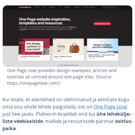
One Page Love provides design examples, articles and
tutorials all centred around one-page sites. (Source:
https://one­pa­ge­love.com/)
Kui leiate, et alamlehed on üle­hin­na­tud ja eelistate kogu
oma sisu ühele lehele paigutada, siis on
One Page Love
just teie jaoks. Platvorm kirjeldab end kui
ühe le­he­kül­je­
liste vee­bi­sai­tide
, mallide ja res­surs­side parimat
esit­lus­
paika
.