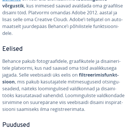
võrgustik
, kus inimesed saavad avaldada oma graa­fi­lise
disaini töid. Platvormi omandas Adobe 2012. aastal ja
lisas selle oma Creative Cloudi. Adobe’i tel­li­ja­tel on au­to­
maat­selt juur­de­pääs Behance’i põ­hi­lis­tele funkt­sioo­ni­
dele.
Eelised
Behance pakub fo­tograa­fi­dele, graa­fi­ku­tele ja di­sai­ne­ri­
tele platvormi, kus nad saavad oma töid ava­lik­ku­sega
jagada. Selle vee­bi­saidi üks eelis on
filt­ree­ri­mis­funkt­
sioon
, mis pakub ka­su­ta­ja­tele mit­me­su­gu­seid ot­sin­gu­
sea­deid, näiteks loo­min­gu­li­sed vald­kon­nad ja di­sai­ni­
tööks ka­su­ta­ta­vad vahendid. Loo­min­gu­liste vald­kon­dade
sirvimine on suu­re­pä­rane viis vee­bi­saidi disaini ins­pi­rat­
siooni saamiseks ilma re­gist­ree­ri­mata.
Puudused