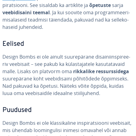
pi­rat­siooni. See sisaldab ka artiklite ja
õpetuste
sarja
vee­bi­di­saini teemal
. Ja kui soovite oma prog­ram­mee­ri­
mis­alaseid teadmisi täiendada, pakuvad nad ka sel­le­ko­
ha­seid juhendeid.
Eelised
Design Bombs ei ole ainult suu­re­pä­rane di­sai­ni­ins­pi­ree­
riv veebisait – see pakub ka kü­las­ta­ja­tele ka­su­ta­ta­vaid
malle. Lisaks on platvorm oma
rikkalike res­surs­si­dega
suu­re­pä­rane koht vee­bi­di­saini põ­hi­tõ­dede õp­pi­miseks.
Nad pakuvad ka õpetusi. Näiteks võite õppida, kuidas
luua oma vee­bi­sai­dile ideaalne stii­li­ju­hend.
Puudused
Design Bombs ei ole klas­si­ka­line ins­pi­rat­siooni veebisait,
mis ühendab loo­min­gu­lisi inimesi omavahel või annab