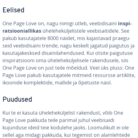
Eelised
One Page Love on, nagu nimigi ütleb, vee­bi­di­saini
ins­pi­
rat­sioo­ni­al­li­kas
ühe­le­he­kül­je­lis­tele vee­bi­sai­ti­dele. See
pakub ka­su­ta­ja­tele 8000 näidet, mis ka­jas­ta­vad prae­gu­
seid vee­bi­di­saini trende, nagu keskelt jagatud paigutus ja
ka­su­ta­ja­kesk­sed di­sai­ni­la­hen­dused. Kui otsite paigutuse
ins­pi­rat­siooni oma ühe­le­he­kül­je­li­sele ra­ken­dus­ele, siis
One Page Love on just teile mõeldud. Veel üks pluss: One
Page Love pakub ka­su­ta­ja­tele mitmeid ressursse artiklite,
ikoonide komp­lek­tide, mallide ja õpetuste näol.
Puudused
Kui te ei kasuta ühe­le­he­kül­je­list rakendust, võib One
Page Love pakkuda teile parimal juhul vee­bi­saidi
kujunduse ideid teie kodulehe jaoks. Loo­mu­li­kult ei ole
sellel aga midagi pakkuda, kui tegemist on alam­leh­tede