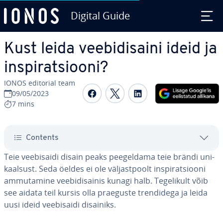
Digital Guide
Skip to Main Content
Kust leida vee­bi­di­saini ideid ja
ins­pi­rat­siooni?
IONOS editorial team
Share on Facebook
Share on Twitter
Share on Linked
09/05/2023
7 mins
Contents
Teie vee­bi­saidi disain peaks pee­gel­dama teie brändi uni­
kaal­sust. Seda öeldes ei ole väl­jast­poolt ins­pi­rat­siooni
am­mu­ta­mine vee­bi­di­sai­nis kunagi halb. Te­ge­li­kult võib
see aidata teil kursis olla praeguste tren­di­dega ja leida
uusi ideid vee­bi­saidi disainiks.