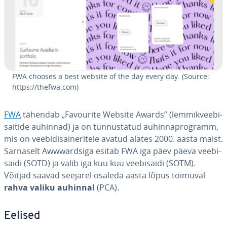
FWA chooses a best website of the day every day. (Source:
https://thefwa.com)
FWA
tähendab „Favourite Website Awards” (lem­mik­vee­bi­
sai­tide auhinnad) ja on tun­nus­ta­tud au­hin­na­prog­ramm,
mis on vee­bi­di­sai­ne­ri­tele avatud alates 2000. aasta maist.
Sarnaselt Awwward­siga esitab FWA iga päev päeva vee­bi­
saidi (SOTD) ja valib iga kuu kuu vee­bi­saidi (SOTM).
Võitjad saavad seejärel osaleda aasta lõpus toimuval
rahva valiku auhinnal
(PCA).
Eelised