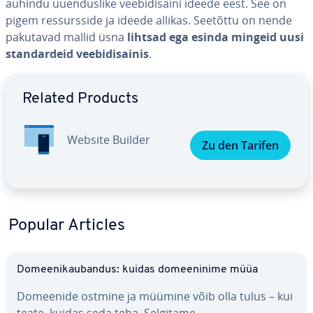
auhindu uuen­dus­like vee­bi­di­saini ideede eest. See on
pigem res­surs­side ja ideede allikas. Seetõttu on nende
pakutavad mallid üsna
lihtsad ega esinda mingeid uusi
stan­dardeid vee­bi­di­sai­nis
.
Go to Main Menu
Related Products
Website Builder
Zu den Tarifen
Popular Articles
Do­mee­ni­kau­ban­dus: kuidas do­mee­ninime müüa
Domeenide ostmine ja müümine võib olla tulus – kui