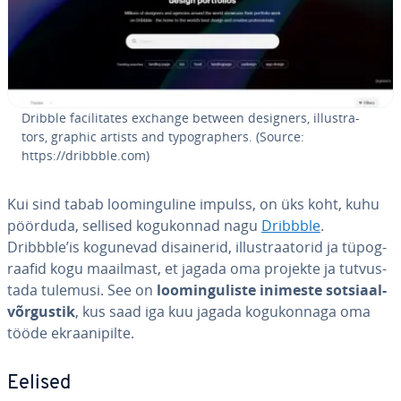
Dribble faci­li­ta­tes exchange between designers, il­lust­ra­
tors, graphic artists and ty­pog­rap­hers. (Source:
https://dribbble.com)
Kui sind tabab loo­min­gu­line impulss, on üks koht, kuhu
pöörduda, sellised ko­gu­kon­nad nagu
Dribbble
.
Dribbble’is kogunevad di­sai­ne­rid, il­lust­raa­to­rid ja tü­pog­
raa­fid kogu maailmast, et jagada oma projekte ja tut­vus­
tada tulemusi. See on
loo­min­gu­liste inimeste sot­siaal­
võr­gus­tik
, kus saad iga kuu jagada ko­gu­kon­naga oma
tööde ek­raa­ni­pilte.
Eelised