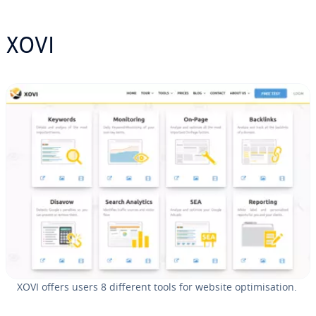
XOVI
XOVI offers users 8 different tools for website op­ti­mi­s­a­tion.