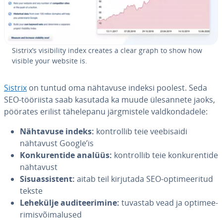
Sistrix’s vi­si­bi­lity index creates a clear graph to show how
visible your website is.
Sistrix
on tuntud oma nähtavuse indeksi poolest. Seda
SEO-tööriista saab kasutada ka muude üles­an­nete jaoks,
pöörates erilist tä­he­le­panu järg­mis­tele vald­kon­da­dele:
Nähtavuse indeks:
kont­rol­lib teie vee­bi­saidi
nähtavust Google’is
Kon­ku­ren­tide analüüs:
kont­rol­lib teie kon­ku­ren­tide
nähtavust
Si­suas­sis­tent:
aitab teil kirjutada SEO-op­ti­mee­ri­tud
tekste
Lehekülje au­di­tee­ri­mine:
tuvastab vead ja op­ti­mee­
ri­mis­või­ma­lu­sed