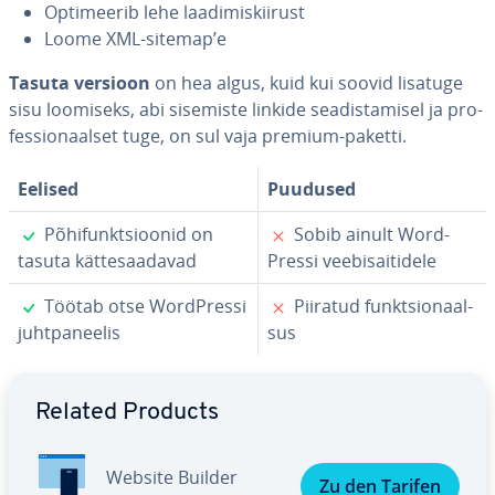
Op­ti­mee­rib lehe laa­di­mis­kii­rust
Loome XML-sitemap’e
Tasuta versioon
on hea algus, kuid kui soovid lisatuge
sisu loomiseks, abi sisemiste linkide sea­dis­ta­misel ja pro­
fes­sio­naal­set tuge, on sul vaja premium-paketti.
Eelised
Puudused
✓
✗
Põ­hi­funkt­sioo­nid on
Sobib ainult Word­
tasuta kät­te­saa­da­vad
Pressi vee­bi­sai­ti­dele
✓
✗
Töötab otse Word­Pressi
Piiratud funkt­sio­naal­
juht­pa­nee­lis
sus
Go to Main Menu
Related Products
Website Builder
Zu den Tarifen