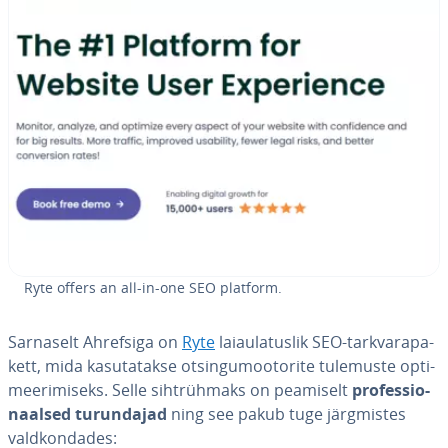
Ryte offers an all-in-one SEO platform.
Sarnaselt Ahrefsiga on
Ryte
laiaula­tus­lik SEO-tark­vara­pa­
kett, mida ka­su­ta­takse ot­sin­gu­moo­to­rite tulemuste op­ti­
mee­ri­miseks. Selle sihtrüh­maks on peamiselt
pro­fes­sio­
naal­sed tu­run­da­jad
ning see pakub tuge järg­mis­tes
vald­kon­da­des: