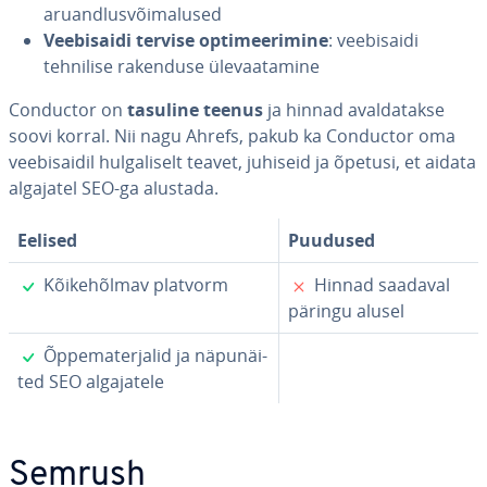
aru­and­lus­või­ma­lu­sed
Vee­bi­saidi tervise op­ti­mee­ri­mine
: vee­bi­saidi
tehnilise rakenduse üle­vaa­ta­mine
Conductor on
tasuline teenus
ja hinnad aval­da­takse
soovi korral. Nii nagu Ahrefs, pakub ka Conductor oma
vee­bi­sai­dil hul­ga­li­selt teavet, juhiseid ja õpetusi, et aidata
algajatel SEO-ga alustada.
Eelised
Puudused
✓
✗
Kõi­ke­hõl­mav platvorm
Hinnad saadaval
päringu alusel
✓
Õp­pe­ma­ter­ja­lid ja nä­pu­näi­
ted SEO al­ga­ja­tele
Semrush