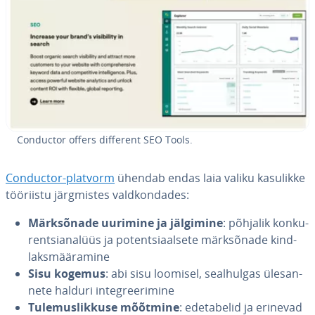
Conductor offers different SEO Tools.
Conductor-platvorm
ühendab endas laia valiku kasulikke
tööriistu järg­mis­tes vald­kon­da­des:
Märk­sõ­nade uurimine ja jälgimine
: põhjalik kon­ku­
rent­si­ana­lüüs ja po­tent­siaal­sete märk­sõ­nade kind­
laks­mää­ra­mine
Sisu kogemus
: abi sisu loomisel, seal­hul­gas üles­an­
nete halduri in­teg­ree­ri­mine
Tu­le­mus­lik­kuse mõõtmine
: ede­ta­belid ja erinevad