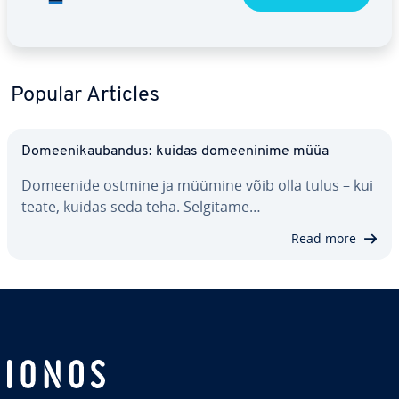
Popular Articles
Do­mee­ni­kau­ban­dus: kuidas do­mee­ninime müüa
Domeenide ostmine ja müümine võib olla tulus – kui
teate, kuidas seda teha. Selgitame…
Read more