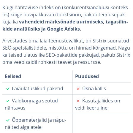
Kuigi nähtavuse indeks on (kon­ku­rent­si­ana­lüüsi kon­teks­
tis) kõige hu­vi­pak­ku­vam funkt­sioon, pakub tee­nu­se­pak­
kuja ka
vahendeid märk­sõ­nade uuri­miseks, ta­ga­si­lin­
kide ana­lüü­siks ja Google Adsiks
.
Ar­ves­ta­des oma laia tee­nus­te­va­li­kut, on Sistrix suunatud
SEO-spet­sia­lis­ti­dele, mistõttu on hinnad kõrgemad. Nagu
ka teised ula­tus­like SEO-pakettide pakkujad, pakub Sistrix
oma vee­bi­sai­dil rohkesti teavet ja ressursse.
Eelised
Puudused
✓
✗
Laiaula­tus­li­kud paketid
Üsna kallis
✓
✗
Vald­kon­naga seotud
Ka­su­ta­ja­lii­des on
nähtavus
veidi keeruline
✓
Õp­pe­ma­ter­ja­lid ja nä­pu­
näi­ted al­ga­ja­tele