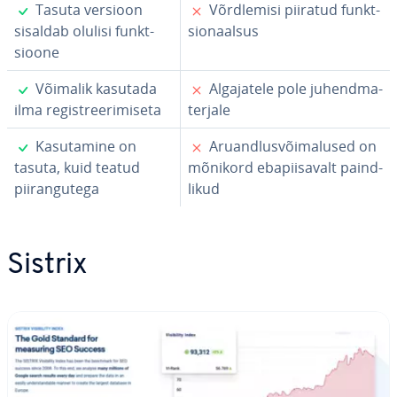
✓
✗
Tasuta versioon
Võrd­le­misi piiratud funkt­
sisaldab olulisi funkt­
sio­naal­sus
sioone
✓
✗
Võimalik kasutada
Al­ga­ja­tele pole ju­hend­ma­
ilma re­gist­ree­ri­miseta
ter­jale
✓
✗
Ka­su­ta­mine on
Aru­and­lus­või­ma­lu­sed on
tasuta, kuid teatud
mõnikord eba­pii­sa­valt paind­
piiran­gu­tega
li­kud
Sistrix