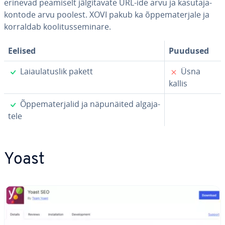
erinevad peamiselt jäl­gi­ta­vate URL-ide arvu ja ka­su­ta­ja­
kon­tode arvu poolest. XOVI pakub ka õp­pe­ma­ter­jale ja
korraldab koo­li­tus­se­mi­nare.
Eelised
Puudused
✓
✗
Laiaula­tus­lik pakett
Üsna
kallis
✓
Õp­pe­ma­ter­ja­lid ja nä­pu­näi­ted al­ga­ja­
tele
Yoast