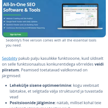
Seobility’s free version comes with all the essential tools
you need.
Seobility
pakub palju kasulikke funkt­sioone, kuid üldiselt
on selle funkt­sio­naal­sus kon­ku­ren­ti­dega võrreldes
veidi
piiratum
. Peamised toe­ta­ta­vad vald­kon­nad on
järgmised:
Lehekülje sisene op­ti­mee­ri­mine
: kogu veebisait
läbitakse, et selgitada välja struk­tuu­rid ja tuvastada
vead
Po­sit­sioo­nide jälgimine
: näitab, millisel kohal teie