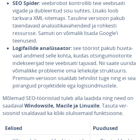
SEO Spider
: vee­bi­ro­bot kont­rol­lib teie vee­bi­saiti
vigade ja dub­lee­ri­tud sisu suhtes. Lisaks loob
tarkvara XML-sitemapi. Tasuline versioon pakub
täien­da­vaid ana­lüü­ti­ka­va­hen­deid ja rohkesti
ressursse. Samuti on võimalik lisada Google’i
teenuseid.
Lo­gi­fai­lide ana­lü­saa­tor
: see tööriist pakub hu­vi­ta­
vaid andmeid selle kohta, kuidas ot­sin­gu­moo­to­rite
in­deksee­ri­jad teie vee­bi­saiti tajuvad. Nii saate uurida
või­ma­likke probleeme oma lehekülje struk­tuu­ris.
Premium-versioon sisaldab tehnilist tuge ning ei sea
piiran­guid pro­jek­ti­dele ega lo­gi­sünd­mus­tele.
Mõlemad SEO-töö­riis­tad tuleb alla laadida ning need on
saadaval
Win­dow­sile, Macile ja Linuxile
. Tasuta ver­
sioo­nid si­sal­da­vad ka kõiki olu­li­se­maid funkt­sioone.
Eelised
Puudused