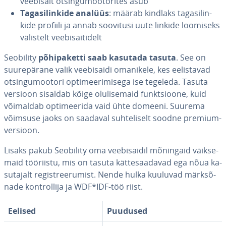
veebisait ot­sin­gu­moo­to­ri­tes asub
Ta­ga­si­lin­kide analüüs
: määrab kindlaks ta­ga­si­lin­
kide profiili ja annab soovitusi uute linkide loomiseks
välistelt vee­bi­sai­ti­delt
Seobility
põ­hi­pa­ketti saab kasutada tasuta
. See on
suu­re­pä­rane valik vee­bi­saidi omanikele, kes eelis­ta­vad
ot­sin­gu­moo­tori op­ti­mee­ri­mi­sega ise tegeleda. Tasuta
versioon sisaldab kõige olu­li­se­maid funkt­sioone, kuid
võimaldab op­ti­mee­rida vaid ühte domeeni. Suurema
võimsuse jaoks on saadaval suh­te­li­selt soodne premium-
versioon.
Lisaks pakub Seobility oma vee­bi­sai­dil mõningaid väik­se­
maid tööriistu, mis on tasuta kät­te­saa­da­vad ega nõua ka­
su­ta­jalt re­gist­ree­ru­mist. Nende hulka kuuluvad märk­sõ­
nade kont­rol­lija ja WDF*IDF-töö riist.
Eelised
Puudused