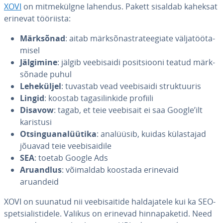
XOVI
on mit­me­külgne lahendus. Pakett sisaldab kaheksat
erinevat tööriista:
Märksõnad
: aitab märk­sõ­nastra­tee­giate väl­ja­töö­ta­
misel
Jälgimine
: jälgib vee­bi­saidi po­sit­siooni teatud märk­
sõ­nade puhul
Le­he­kül­jel
: tuvastab vead vee­bi­saidi struk­tuu­ris
Lingid
: koostab ta­ga­si­lin­kide profiili
Disavow
: tagab, et teie veebisait ei saa Google’ilt
karistusi
Ot­sin­gu­ana­lüü­tika
: analüüsib, kuidas kü­las­ta­jad
jõuavad teie vee­bi­sai­dile
SEA
: toetab Google Ads
Aruandlus
: võimaldab koostada erinevaid
aruandeid
XOVI on suunatud nii vee­bi­sai­tide hal­da­ja­tele kui ka SEO-
spet­sia­lis­ti­dele. Valikus on erinevad hin­na­pa­ke­tid. Need