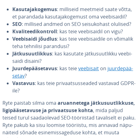
Ka­su­ta­ja­ko­ge­mus
: milliseid meetmeid saate võtta,
et parandada ka­su­ta­ja­ko­ge­must oma vee­bi­sai­dil?
SEO
: millised andmed on SEO sei­su­ko­hast olulised?
Kva­li­tee­di­kont­roll
: kas teie vee­bi­sai­dil on vigu?
Vee­bi­saidi jõudlus
: kas teie vee­bi­sai­dile on võimalik
teha tehnilisi parandusi?
Jät­ku­suut­lik­kus
: kas kasutate jät­ku­suut­likku vee­bi­
saidi disaini?
Juur­de­pää­se­ta­vus
: kas teie
veebisait
on
juur­de­pää­
se­tav
?
Vastavus
: kas teie pri­vaatsus­sea­ded vastavad GDPR-
ile?
Ryte paistab silma oma
aru­an­ne­tega jät­ku­suut­lik­kuse,
li­gi­pää­se­ta­vuse ja pri­vaat­suse kohta
, mida paljud
teised turul saa­daole­vad SEO-töö­riis­tad ta­va­li­selt ei paku.
Ryte pakub ka sisu loomise tööriistu, mis annavad nä­pu­
näi­teid sõnade esi­ne­mis­sa­ge­duse kohta, et muuta