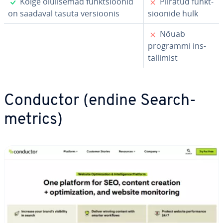
✓
✗
Kõige olu­li­se­mad funkt­sioo­nid
Piiratud funkt­
on saadaval tasuta ver­sioo­nis
sioo­nide hulk
✗
Nõuab
programmi ins­
tal­li­mist
Conductor (endine Search­
met­rics)