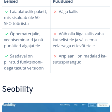
Eelised
Puudused
✓
✗
Laiaula­tus­lik pakett,
Väga kallis
mis sisaldab üle 50
SEO-tööriista
✓
✗
Õp­pe­ma­ter­ja­lid,
Võib olla liiga kallis va­ba­
vee­bi­se­mi­na­rid ja nä­
kut­se­lis­tele ja väiksema
pu­näi­ted al­ga­ja­tele
eelarvega et­te­võ­te­tele
✓
✗
Saadaval on
Äri­plaa­nil on madalad ka­
piiratud funkt­sioo­ni­
su­tus­piiran­gud
dega tasuta versioon
Seobility