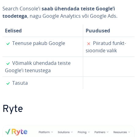
Search Console’i
saab ühendada teiste Google’i
toodetega
, nagu Google Analytics või Google Ads.
Eelised
Puudused
✓
✗
Teenuse pakub Google
Piiratud funkt­
sioo­nide valik
✓
Võimalik ühendada teiste
Google’i tee­nus­tega
✓
Tasuta
Ryte