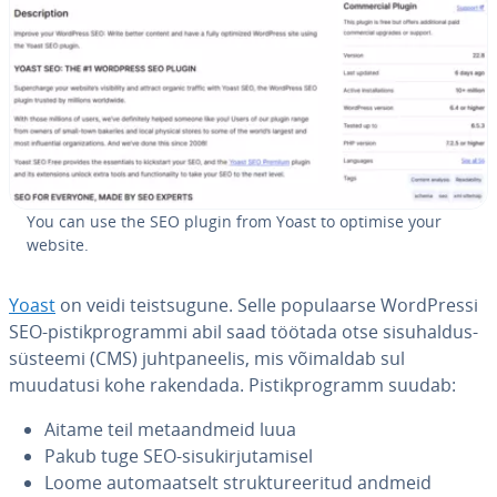
You can use the SEO plugin from Yoast to optimise your
website.
Yoast
on veidi teist­su­gune. Selle po­pu­laarse Word­Pressi
SEO-pis­tik­prog­rammi abil saad töötada otse si­su­hal­dus­
süs­teemi (CMS) juht­pa­nee­lis, mis võimaldab sul
muudatusi kohe rakendada. Pis­tik­prog­ramm suudab:
Aitame teil me­ta­and­meid luua
Pakub tuge SEO-si­su­kir­ju­ta­misel
Loome au­to­maat­selt struk­tu­ree­ri­tud andmeid