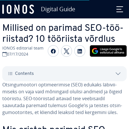
Digital Guide
Skip to Main Content
Millised on parimad SEO-töö­
riis­tad? 10 tööriista võrdlus
IONOS editorial team
Share on Facebook
Share on Twitter
Share on Linked
07/17/2024
Contents
Ot­sin­gu­moo­tori op­ti­mee­ri­mise (SEO) edukaks lä­bi­vii­
miseks on vaja vaid mõningaid olulisi andmeid ja õigeid
tööriistu. SEO-töö­riis­tad aitavad teie vee­bi­sai­dil
saavutada paremaid tulemusi Google’is ja teistes ot­sin­
gu­moo­to­ri­tes, et kliendid leiaksid teid kergemini üles.