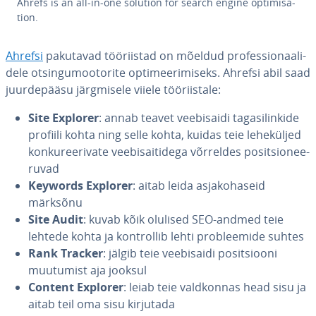
Ahrefs is an all-in-one solution for search engine op­ti­mi­s­a­
tion.
Ahrefsi
pakutavad töö­riis­tad on mõeldud pro­fes­sio­naa­li­
dele ot­sin­gu­moo­to­rite op­ti­mee­ri­miseks. Ahrefsi abil saad
juur­de­pääsu järg­misele viiele töö­riis­tale:
Site Explorer
: annab teavet vee­bi­saidi ta­ga­si­lin­kide
profiili kohta ning selle kohta, kuidas teie le­he­kül­jed
kon­ku­ree­ri­vate vee­bi­sai­ti­dega võrreldes po­sit­sio­nee­
ru­vad
Keywords Explorer
: aitab leida as­ja­ko­ha­seid
märksõnu
Site Audit
: kuvab kõik olulised SEO-andmed teie
lehtede kohta ja kont­rol­lib lehti prob­leemide suhtes
Rank Tracker
: jälgib teie vee­bi­saidi po­sit­siooni
muutumist aja jooksul
Content Explorer
: leiab teie vald­kon­nas head sisu ja
aitab teil oma sisu kirjutada