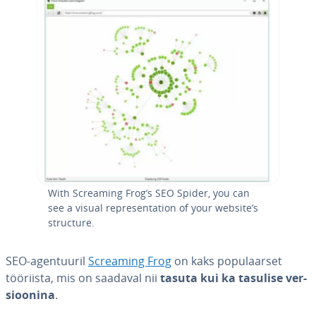
With Screaming Frog’s SEO Spider, you can
see a visual rep­re­sen­ta­tion of your website’s
structure.
SEO-agen­tuu­ril
Screaming Frog
on kaks po­pu­laar­set
tööriista, mis on saadaval nii
tasuta kui ka tasulise ver­
sioo­nina
.