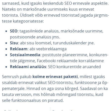
sarnased, kuid igaüks keskendub SEO erinevale aspektile.
Näiteks on märk­sõ­nade uuri­miseks kuus erinevat
tööriista. Üldiselt võib erinevad töö­riis­tad jagada järg­mis­
tesse ka­te­goo­riatesse:
SEO
: ta­ga­si­lin­kide analüüs, märk­sõ­nade uurimine,
po­sit­sioo­nide analüüs jms.
Sisu
: abi sisu loomisel, tu­run­dus­ka­len­der jne.
Reklaam
: abi vee­bi­rek­laa­miga
Sot­siaal­mee­dia
: pos­ti­tuste pla­nee­ri­mine, kon­ku­ren­
tide jälgimine, Facebooki rek­laamide kor­ral­da­mine
Reklaami analüüs
: SEO kon­ku­ren­tide aruanded
Semrush pakub
kolme erinevat paketti
, millest igaüks
sisaldab erinevat valikut SEO-tööriistu, funkt­sioone ja õp­
pe­ma­ter­jale. Hinnad on aga üsna kõrged. Saadaval on ka
tasuta versioon, mis hõlmab mõningaid tööriistu, kuid
selle funkt­sio­naal­sus on piiratud.