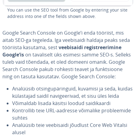
You can use the SEO tool from Google by entering your site
address into one of the fields shown above.
Google Search Console on Google’i enda tööriist, mis
aitab SEO-ga tegeleda. Iga vee­bi­saidi haldaja peaks seda
tööriista kasutama, sest
vee­bi­saidi re­gist­ree­ri­mine
Google’is
on ta­va­li­selt üks esimesi samme SEO-s. Selleks
tuleb vaid tõendada, et oled domeeni omanik. Google
Search Console pakub rohkesti teavet ja funkt­sioone
ning on tasuta kasutatav. Google Search Console:
Analüüsib ot­sin­gu­pä­rin­guid, kuvamisi ja seda, kuidas
kü­las­ta­jad saidil na­vi­gee­rivad, et sisu üles leida
Võimaldab lisada käsitsi loodud sai­di­kaardi
Kont­rol­lib teie URL-aadresse võimalike prob­leemide
suhtes
Analüüsib teie vee­bi­saidi jõudlust Core Web Vitalsi
alusel