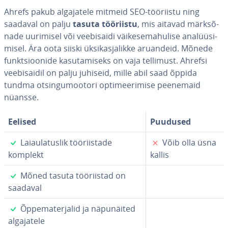
Ahrefs pakub al­ga­ja­tele mitmeid SEO-tööriistu ning
saadaval on palju
tasuta tööriistu
, mis aitavad märk­sõ­
nade uurimisel või vee­bi­saidi väi­ke­se­ma­hu­lise ana­lüü­si­
misel. Ära oota siiski ük­sik­as­ja­likke aruandeid. Mõnede
funkt­sioo­nide ka­su­ta­miseks on vaja tellimust. Ahrefsi
vee­bi­sai­dil on palju juhiseid, mille abil saad õppida
tundma ot­sin­gu­moo­tori op­ti­mee­ri­mise peenemaid
nüansse.
Eelised
Puudused
✓
✗
Laiaula­tus­lik töö­riis­tade
Võib olla üsna
komplekt
kallis
✓
Mõned tasuta töö­riis­tad on
saadaval
✓
Õp­pe­ma­ter­ja­lid ja nä­pu­näi­ted
al­ga­ja­tele