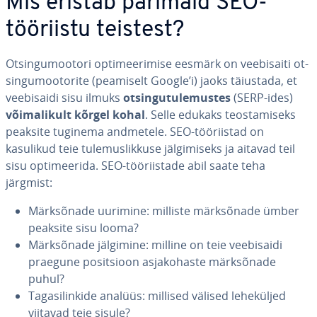
Mis eristab parimaid SEO-
tööriistu teistest?
Ot­sin­gu­moo­tori op­ti­mee­ri­mise eesmärk on vee­bi­saiti ot­
sin­gu­moo­to­rite (peamiselt Google’i) jaoks täiustada, et
vee­bi­saidi sisu ilmuks
ot­sin­gu­tu­le­mus­tes
(SERP-ides)
või­ma­li­kult kõrgel kohal
. Selle edukaks teos­ta­miseks
peaksite tuginema andmetele. SEO-töö­riis­tad on
kasulikud teie tu­le­mus­lik­kuse jäl­gi­miseks ja aitavad teil
sisu op­ti­mee­rida. SEO-töö­riis­tade abil saate teha
järgmist:
Märk­sõ­nade uurimine: milliste märk­sõ­nade ümber
peaksite sisu looma?
Märk­sõ­nade jälgimine: milline on teie vee­bi­saidi
praegune po­sit­sioon as­ja­ko­haste märk­sõ­nade
puhul?
Ta­ga­si­lin­kide analüüs: millised välised le­he­kül­jed
viitavad teie sisule?