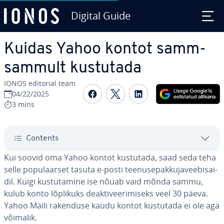
Digital Guide
Skip to Main Content
Kuidas Yahoo kontot samm-
sammult kustutada
IONOS editorial team
Share on Facebook
Share on Twitter
Share on Linked
04/22/2025
3 mins
Contents
Kui soovid oma Yahoo kontot kustutada, saad seda teha
selle po­pu­laar­set tasuta e-posti tee­nu­se­pak­ku­ja­vee­bi­sai­
dil. Kuigi kus­tu­ta­mine ise nõuab vaid mõnda sammu,
kulub konto lõplikuks deak­ti­vee­ri­miseks veel 30 päeva.
Yahoo Maili rakenduse kaudu kontot kustutada ei ole aga
võimalik.