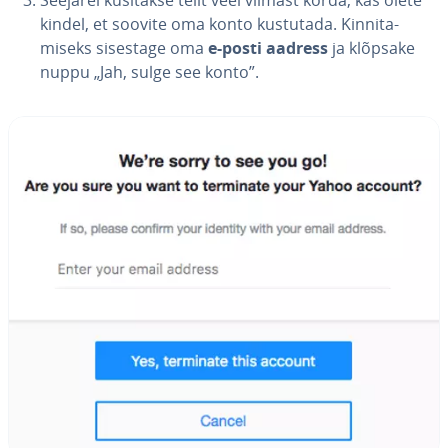
Seejärel küsitakse teilt veel viimast korda, kas olete
kindel, et soovite oma konto kustutada. Kin­ni­ta­
miseks sisestage oma
e-posti aadress
ja klõpsake
nuppu „Jah, sulge see konto”.