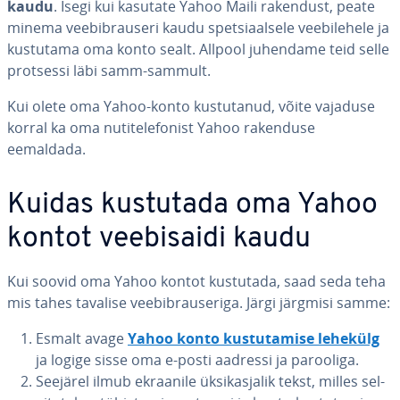
kaudu
. Isegi kui kasutate Yahoo Maili rakendust, peate
minema vee­bib­rau­seri kaudu spet­siaal­sele vee­bi­le­hele ja
kustutama oma konto sealt. Allpool juhendame teid selle
protsessi läbi samm-sammult.
Kui olete oma Yahoo-konto kus­tu­ta­nud, võite vajaduse
korral ka oma nu­ti­te­le­fo­nist Yahoo rakenduse
eemaldada.
Kuidas kustutada oma Yahoo
kontot vee­bi­saidi kaudu
Kui soovid oma Yahoo kontot kustutada, saad seda teha
mis tahes tavalise vee­bib­rau­seriga. Järgi järgmisi samme:
Esmalt avage
Yahoo konto kus­tu­ta­mise lehekülg
ja logige sisse oma e-posti aadressi ja parooliga.
Seejärel ilmub ekraanile ük­sik­as­ja­lik tekst, milles sel­