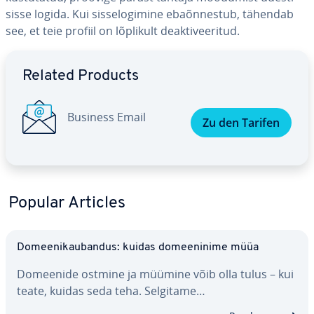
sisse logida. Kui sis­se­lo­gi­mine eba­õn­nes­tub, tähendab
see, et teie profiil on lõplikult deak­ti­vee­ri­tud.
Go to Main Menu
Related Products
Business Email
Zu den Tarifen
Popular Articles
Do­mee­ni­kau­ban­dus: kuidas do­mee­ninime müüa
Domeenide ostmine ja müümine võib olla tulus – kui
teate, kuidas seda teha. Selgitame…