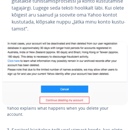
gi­ta­takse tü­his­ta­mis­prot­sessi ja konto kus­tu­ta­mise
tagajärgi. Lugege seda teksti hoolikalt läbi. Kui olete
kõigest aru saanud ja soovite oma Yahoo kontot
kustutada, klõpsake nuppu „Jätka minu konto kus­tu­
ta­mist”.
Yahoo explains what happens when you delete your
account.