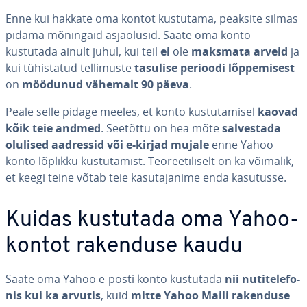
Enne kui hakkate oma kontot kustutama, peaksite silmas
pidama mõningaid as­jaolusid. Saate oma konto
kustutada ainult juhul, kui teil
ei
ole
maksmata arveid
ja
kui tü­his­ta­tud tel­li­muste
tasulise perioodi lõppe­mi­sest
on
möödunud vähemalt 90 päeva
.
Peale selle pidage meeles, et konto kus­tu­ta­misel
kaovad
kõik teie andmed
. Seetõttu on hea mõte
sal­ves­tada
olulised aadressid või e-kirjad mujale
enne Yahoo
konto lõplikku kus­tu­ta­mist. Teo­ree­ti­li­selt on ka võimalik,
et keegi teine võtab teie ka­su­ta­ja­nime enda kasutusse.
Kuidas kustutada oma Yahoo-
kontot rakenduse kaudu
Saate oma Yahoo e-posti konto kustutada
nii nu­ti­te­le­fo­
nis kui ka arvutis
, kuid
mitte Yahoo Maili rakenduse