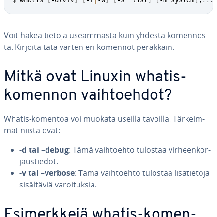
$ whatis 
[
-dlv?V
]
[
-r
|
-w
]
[
-s  list
]
[
-m system
[
,
..
.
Voit hakea tietoja useam­mas­ta kuin yhdestä ko­men­nos­
ta. Kirjoita tätä varten eri komennot peräkkäin.
Mitkä ovat Linuxin whatis-
komennon vaih­toeh­dot?
Whatis-komentoa voi muokata useilla tavoilla. Tär­keim­
mät niistä ovat:
-d tai –debug
: Tämä vaih­toeh­to tulostaa vir­heen­kor­
jaus­tie­dot.
-v tai –verbose
: Tämä vaih­toeh­to tulostaa li­sä­tie­to­ja
si­säl­tä­viä va­roi­tuk­sia.
Esi­merk­ke­jä whatis-ko­men­