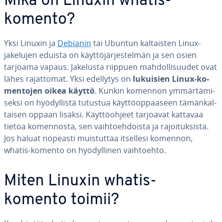
Mikä on Linuxin whatis-
komento?
Yksi Linuxin ja
Debianin
tai Ubuntun kal­tais­ten Linux-
jakelujen eduista on käyt­tö­jär­jes­tel­män ja sen osien
tarjoama vapaus. Jakelusta riippuen mah­dol­li­suu­det ovat
lähes ra­jat­to­mat. Yksi edellytys on
lukuisien Linux-ko­
men­to­jen oikea käyttö
. Kunkin komennon ym­mär­tä­mi­
sek­si on hyö­dyl­lis­tä tutustua käyt­tö­op­paa­seen tä­män­kal­
tai­sen oppaan lisäksi. Käyt­tö­oh­jeet tarjoavat kattavaa
tietoa ko­men­nos­ta, sen vaih­toeh­dois­ta ja ra­joi­tuk­sis­ta.
Jos haluat nopeasti muis­tut­taa itsellesi komennon,
whatis-komento on hyö­dyl­li­nen vaih­toeh­to.
Miten Linuxin whatis-
komento toimii?