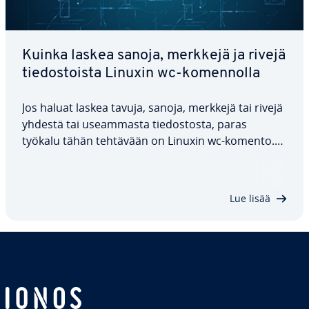
Kuinka laskea sanoja, merkkejä ja rivejä
tie­dos­tois­ta Linuxin wc-ko­men­nol­la
Jos haluat laskea tavuja, sanoja, merkkejä tai rivejä
yhdestä tai useam­mas­ta tie­dos­tos­ta, paras
työkalu tähän tehtävään on Linuxin wc-komento.
Tästä oppaasta saat selville, miten se toimii, mitä
vaih­toeh­to­ja on käy­tet­tä­vis­sä ja miltä tulokset
näyttävät. Olemme lisänneet muutamia…
Lue lisää