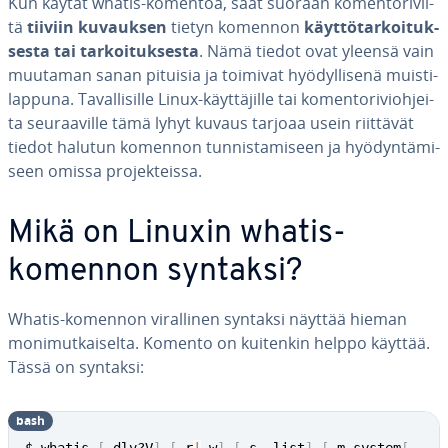
Kun käytät whatis-komentoa, saat suoraan ko­men­to­ri­vil­
tä
tiiviin kuvauksen
tietyn komennon
käyt­tö­tar­koi­tuk­
ses­ta tai tar­koi­tuk­ses­ta
. Nämä tiedot ovat yleensä vain
muutaman sanan pituisia ja toimivat hyö­dyl­li­se­nä muis­ti­
lap­pu­na. Ta­val­li­sil­le Linux-käyt­tä­jil­le tai ko­men­to­ri­vioh­jei­
ta seu­raa­vil­le tämä lyhyt kuvaus tarjoaa usein riittävät
tiedot halutun komennon tun­nis­ta­mi­seen ja hyö­dyn­tä­mi­
seen omissa pro­jek­teis­sa.
Mikä on Linuxin whatis-
komennon syntaksi?
Whatis-komennon vi­ral­li­nen syntaksi näyttää hieman
mo­ni­mut­kai­sel­ta. Komento on kuitenkin helppo käyttää.
Tässä on syntaksi:
bash