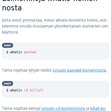
nos­ta
Jotta voisit ymmärtää, miten whatis-komento toimii, esit­
te­lem­me sinulle muutaman yk­sin­ker­tai­sen esimerkin sen
käytöstä.
bash
$ whatis 
passwd
Tämä näyttää lyhyet tiedot
Linuxin passwd-ko­men­nos­ta
.
bash
$ whatis 
cd
killall
Tämä näyttää tietoja
Linuxin cd-ko­men­nos­ta
ja
killall-ko­