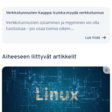
Verk­ko­tun­nus­ten kauppa: kuinka myydä verk­ko­tun­nus
Verk­ko­tun­nus­ten ostaminen ja myyminen voi olla
tuot­toi­saa – jos osaa toimia oikein.…
Lue lisää
Aiheeseen liittyvät ar­tik­ke­lit