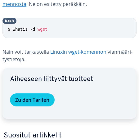
men­nos­ta
. Ne on esitetty peräkkäin.
bash
$ whatis -d 
wget
Näin voit tar­kas­tel­la
Linuxin wget-komennon
vian­mää­ri­
tys­tie­to­ja.
Siirry pää­va­lik­koon
Aiheeseen liittyvät tuotteet
Zu den Tarifen
Suositut ar­tik­ke­lit