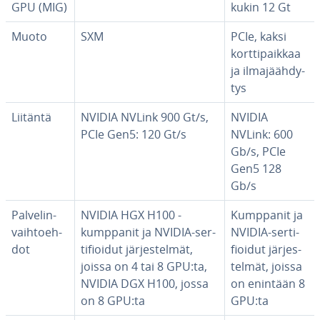
GPU (MIG)
kukin 12 Gt
Muoto
SXM
PCIe, kaksi
kort­ti­paik­kaa
ja il­ma­jääh­dy­
tys
Liitäntä
NVIDIA NVLink 900 Gt/s,
NVIDIA
PCIe Gen5: 120 Gt/s
NVLink: 600
Gb/s, PCIe
Gen5 128
Gb/s
Pal­ve­lin­
NVIDIA HGX H100 -
Kumppanit ja
vaih­toeh­
kumppanit ja NVIDIA-ser­
NVIDIA-ser­ti­
dot
ti­fioi­dut jär­jes­tel­mät,
fioi­dut jär­jes­
joissa on 4 tai 8 GPU:ta,
tel­mät, joissa
NVIDIA DGX H100, jossa
on enintään 8
on 8 GPU:ta
GPU:ta