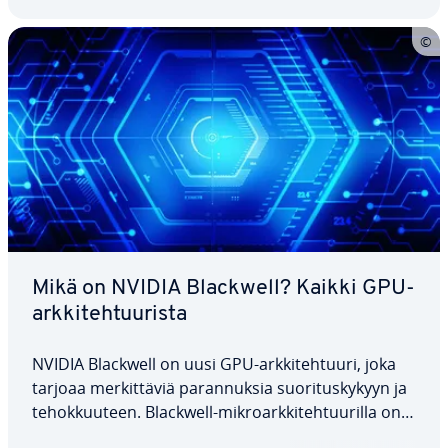
Mikä on NVIDIA Blackwell? Kaikki GPU-
ark­ki­teh­tuu­ris­ta
NVIDIA Blackwell on uusi GPU-ark­ki­teh­tuu­ri, joka
tarjoaa mer­kit­tä­viä pa­ran­nuk­sia suo­ri­tus­ky­kyyn ja
te­hok­kuu­teen. Blackwell-mik­roark­ki­teh­tuu­ril­la on
suuri po­ten­ti­aa­li te­ko­ä­ly­so­vel­luk­sis­sa ja da­ta­kes­