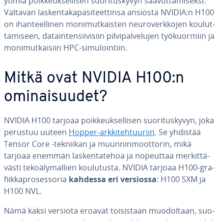
ytimiä poik­keuk­sel­li­sen suo­ri­tus­ky­vyn saa­vut­ta­mi­sek­si.
Valtavan las­ken­ta­ka­pa­si­teet­tin­sa ansiosta NVIDIA:n H100
on ihan­teel­li­nen mo­ni­mut­kais­ten neu­ro­verk­ko­jen kou­lut­
ta­mi­seen, da­tain­ten­sii­vi­siin pil­vi­pal­ve­lu­jen työ­kuor­miin ja
mo­ni­mut­kai­siin HPC-si­mu­loin­tiin.
Mitkä ovat NVIDIA H100:n
omi­nai­suu­det?
NVIDIA H100 tarjoaa poik­keuk­sel­li­sen suo­ri­tus­ky­vyn, joka
perustuu uuteen
Hopper-ark­ki­teh­tuu­riin
. Se yhdistää
Tensor Core -tekniikan ja muun­nin­moot­to­rin, mikä
tarjoaa enemmän las­ken­ta­te­hoa ja nopeuttaa mer­kit­tä­
väs­ti te­ko­ä­ly­mal­lien kou­lu­tus­ta. NVIDIA tarjoaa H100-gra­
fiik­kapro­ses­so­ria
kahdessa eri versiossa
: H100 SXM ja
H100 NVL.
Nämä kaksi versiota eroavat toi­sis­taan muo­dol­taan, suo­