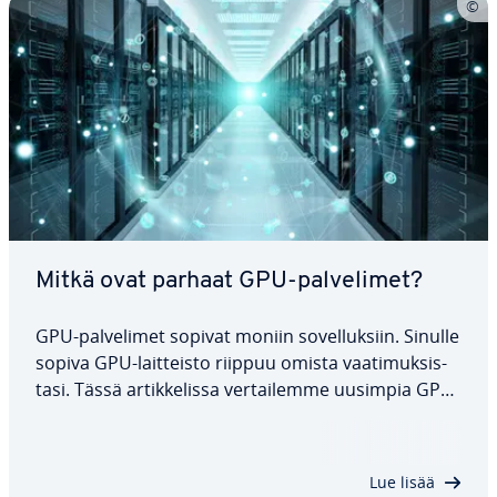
Mitkä ovat parhaat GPU-pal­ve­li­met?
GPU-pal­ve­li­met sopivat moniin so­vel­luk­siin. Sinulle
sopiva GPU-lait­teis­to riippuu omista vaa­ti­muk­sis­
ta­si. Tässä ar­tik­ke­lis­sa ver­tai­lem­me uusimpia GPU-
pro­ses­so­rei­ta, kuten NVIDIA H100 ja A30 sekä Intel
Gaudi 2 ja 3. Tar­kas­te­lem­me kunkin GPU:n teknisiä
omi­nai­suuk­sia, etuja ja…
Lue lisää