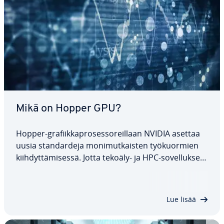
Mikä on Hopper GPU?
Hopper-gra­fiik­kapro­ses­so­reil­laan NVIDIA asettaa
uusia stan­dar­de­ja mo­ni­mut­kais­ten työ­kuor­mien
kiih­dyt­tä­mi­ses­sä. Jotta tekoäly- ja HPC-so­vel­luk­set
saavat parhaan mah­dol­li­sen suo­ri­tus­ky­vyn,
uusimman su­ku­pol­ven gra­fiik­kapro­ses­so­rei­hin on
lisätty useita mul­lis­ta­via in­no­vaa­tioi­ta.…
Lue lisää