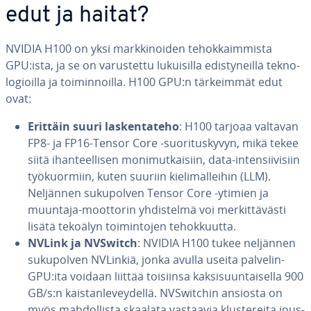
edut ja haitat?
NVIDIA H100 on yksi mark­ki­noi­den te­hok­kaim­mis­ta
GPU:ista, ja se on va­rus­tet­tu lu­kui­sil­la edis­ty­neil­lä tek­no­
lo­gioil­la ja toi­min­noil­la. H100 GPU:n tär­keim­mät edut
ovat:
Erittäin suuri las­ken­ta­te­ho
: H100 tarjoaa valtavan
FP8- ja FP16-Tensor Core -suo­ri­tus­ky­vyn, mikä tekee
siitä ihan­teel­li­sen mo­ni­mut­kai­siin, data-in­ten­sii­vi­siin
työ­kuor­miin, kuten suuriin kie­li­mal­lei­hin (LLM).
Neljännen su­ku­pol­ven Tensor Core -ytimien ja
muuntaja-moottorin yh­dis­tel­mä voi mer­kit­tä­väs­ti
lisätä tekoälyn toi­min­to­jen te­hok­kuut­ta.
NVLink ja NVSwitch
: NVIDIA H100 tukee neljännen
su­ku­pol­ven NVLinkiä, jonka avulla useita palvelin-
GPU:ita voidaan liittää toisiinsa kak­si­suun­tai­sel­la 900
GB/s:n kais­tan­le­vey­del­lä. NVSwitc­hin ansiosta on
myös mah­dol­lis­ta skaalata vastaavia klus­te­rei­ta jous­