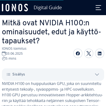
Digital Guide
Siirry sisältöön
Mitkä ovat NVIDIA H100:n
omi­nai­suu­det, edut ja käyt­tö­
ta­pauk­set?
IONOS toimitus
Jaa Face­boo
Jaa Twit
Ja
03.06.2025
5 mins
Sisällys
NVIDIA H100 on huip­pu­luo­kan GPU, joka on suun­ni­tel­tu
eri­tyi­ses­ti tekoäly-, sy­vä­op­pi­mis- ja HPC-so­vel­luk­siin.
H100 GPU perustuu in­no­va­tii­vi­seen Hopper-ark­ki­teh­tuu­
riin ja käyttää te­hok­kai­ta neljännen su­ku­pol­ven Tensor-