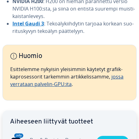
NVIDIA H200
: H200 on hieman pa­ran­net­tu versio
NVIDIA H100:sta, ja siinä on entistä suurempi muis­ti­
kais­tan­le­veys.
Intel Gaudi 3
: Te­ko­ä­ly­kiih­dy­tin tarjoaa korkean suo­
ri­tus­ky­vyn tekoälyn päät­te­lyyn.
Huomio
Esit­te­lem­me nykyisin ylei­sim­min käytetyt gra­fiik­
kapro­ses­so­rit tarkemmin ar­tik­ke­lis­sam­me,
jossa
verrataan palvelin-GPU:ita
.
Siirry pää­va­lik­koon
Aiheeseen liittyvät tuotteet