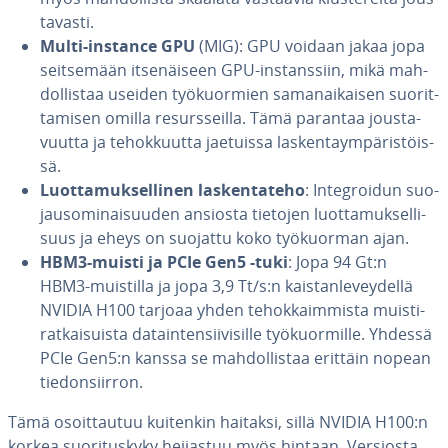
ta­vas­ti.
Multi-instance GPU
(MIG): GPU voidaan jakaa jopa
seit­se­mään it­se­näi­seen GPU-ins­tans­siin, mikä mah­
dol­lis­taa useiden työ­kuor­mien sa­ma­nai­kai­sen suo­rit­
ta­mi­sen omilla re­surs­seil­la. Tämä parantaa jous­ta­
vuut­ta ja te­hok­kuut­ta jaetuissa las­ken­taym­pä­ris­töis­
sä.
Luot­ta­muk­sel­li­nen las­ken­ta­te­ho
: In­tegroi­dun suo­
jauso­mi­nai­suu­den ansiosta tietojen luot­ta­muk­sel­li­
suus ja eheys on suojattu koko työ­kuor­man ajan.
HBM3-muisti ja PCIe Gen5 -tuki
: Jopa 94 Gt:n
HBM3-muistilla ja jopa 3,9 Tt/s:n kais­tan­le­vey­del­lä
NVIDIA H100 tarjoaa yhden te­hok­kaim­mis­ta muis­ti­
rat­kai­suis­ta da­tain­ten­sii­vi­sil­le työ­kuor­mil­le. Yhdessä
PCIe Gen5:n kanssa se mah­dol­lis­taa erittäin nopean
tie­don­siir­ron.
Tämä osoit­tau­tuu kuitenkin haitaksi, sillä NVIDIA H100:n
korkea suo­ri­tus­ky­ky heijastuu myös hintaan. Versiosta