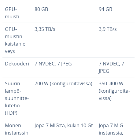
GPU-
80 GB
94 GB
muisti
GPU-
3,35 TB/s
3,9 TB/s
muistin
kais­tan­le­
veys
Dekooderi
7 NVDEC, 7 JPEG
7 NVDEC, 7
JPEG
Suurin
700 W (kon­fi­gu­roi­ta­vis­sa)
350–400 W
läm­pö­
(kon­fi­gu­roi­ta­
suun­nit­te­
vis­sa)
lu­te­ho
(TDP)
Monen
Jopa 7 MIG:tä, kukin 10 Gt
Jopa 7 MIG-
ins­tans­sin
ins­tans­sia,