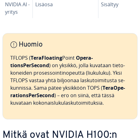
NVIDIA AI -
Lisäosa
Sisältyy
yritys
Huomio
TFLOPS (
Tera
Floating
Point
Ope­ra­
tions
Per
Second
) on yksikkö, jolla kuvataan tie­to­
ko­nei­den pro­ses­soin­ti­no­peut­ta (liukuluku). Yksi
TFLOPS vastaa yhtä biljoonaa las­ku­toi­mi­tus­ta se­
kun­nis­sa. Sama pätee yksikköön TOPS (
Tera
Ope­
ra­tions
Per
Second
) – ero on siinä, että tässä
kuvataan ko­ko­nais­lu­ku­las­ku­toi­mi­tuk­sia.
Mitkä ovat NVIDIA H100:n