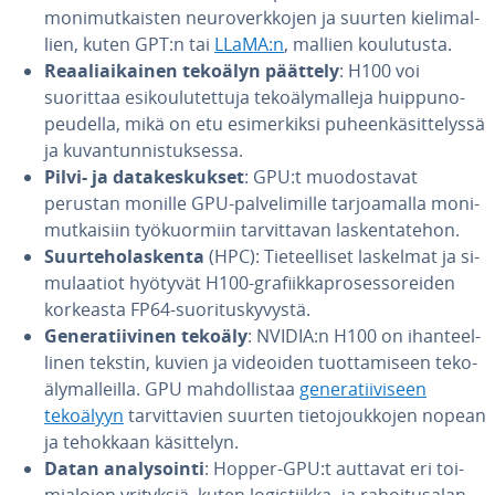
mo­ni­mut­kais­ten neu­ro­verk­ko­jen ja suurten kie­li­mal­
lien, kuten GPT:n tai
LLaMA:n
, mallien kou­lu­tus­ta.
Re­aa­liai­kai­nen tekoälyn päättely
: H100 voi
suorittaa esi­kou­lu­tet­tu­ja te­ko­ä­ly­mal­le­ja huip­pu­no­
peu­del­la, mikä on etu esi­mer­kik­si pu­heen­kä­sit­te­lys­sä
ja ku­van­tun­nis­tuk­ses­sa.
Pilvi- ja da­ta­kes­kuk­set
: GPU:t muo­dos­ta­vat
perustan monille GPU-pal­ve­li­mil­le tar­joa­mal­la mo­ni­
mut­kai­siin työ­kuor­miin tar­vit­ta­van las­ken­ta­te­hon.
Suur­te­ho­las­ken­ta
(HPC): Tie­teel­li­set laskelmat ja si­
mu­laa­tiot hyötyvät H100-gra­fiik­kapro­ses­so­rei­den
korkeasta FP64-suo­ri­tus­ky­vys­tä.
Ge­ne­ra­tii­vi­nen tekoäly
: NVIDIA:n H100 on ihan­teel­
li­nen tekstin, kuvien ja videoiden tuot­ta­mi­seen te­ko­
ä­ly­mal­leil­la. GPU mah­dol­lis­taa
ge­ne­ra­tii­vi­seen
tekoälyyn
tar­vit­ta­vien suurten tie­to­jouk­ko­jen nopean
ja tehokkaan kä­sit­te­lyn.
Datan ana­ly­soin­ti
: Hopper-GPU:t auttavat eri toi­