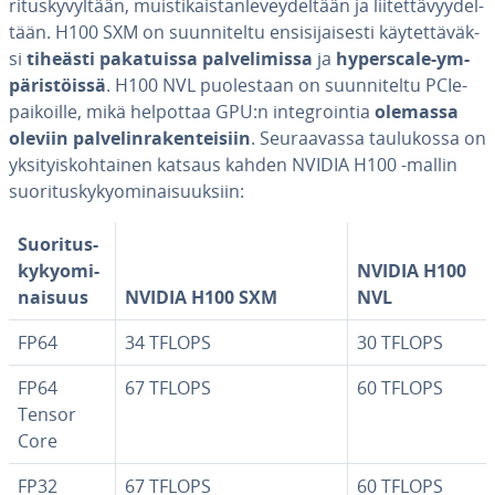
ri­tus­ky­vyl­tään, muis­ti­kais­tan­le­vey­del­tään ja lii­tet­tä­vyy­del­
tään. H100 SXM on suun­ni­tel­tu en­si­si­jai­ses­ti käy­tet­tä­väk­
si
tiheästi pa­ka­tuis­sa pal­ve­li­mis­sa
ja
hy­persca­le-ym­
pä­ris­töis­sä
. H100 NVL puo­les­taan on suun­ni­tel­tu PCIe-
paikoille, mikä helpottaa GPU:n in­tegroin­tia
olemassa
oleviin pal­ve­lin­ra­ken­tei­siin
. Seu­raa­vas­sa tau­lu­kos­sa on
yk­si­tyis­koh­tai­nen katsaus kahden NVIDIA H100 -mallin
suo­ri­tus­ky­ky­omi­nai­suuk­siin:
Suo­ri­tus­
ky­ky­omi­
NVIDIA H100
nai­suus
NVIDIA H100 SXM
NVL
FP64
34 TFLOPS
30 TFLOPS
FP64
67 TFLOPS
60 TFLOPS
Tensor
Core
FP32
67 TFLOPS
60 TFLOPS