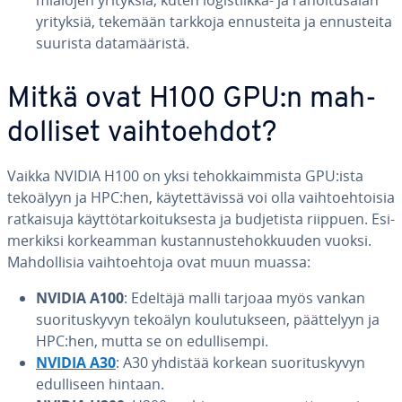
mia­lo­jen yrityksiä, kuten lo­gis­tiik­ka- ja ra­hoi­tusa­lan
yrityksiä, tekemään tarkkoja en­nus­tei­ta ja en­nus­tei­ta
suurista da­ta­mää­ris­tä.
Mitkä ovat H100 GPU:n mah­
dol­li­set vaih­toeh­dot?
Vaikka NVIDIA H100 on yksi te­hok­kaim­mis­ta GPU:ista
tekoälyyn ja HPC:hen, käy­tet­tä­vis­sä voi olla vaih­toeh­toi­sia
rat­kai­su­ja käyt­tö­tar­koi­tuk­ses­ta ja bud­je­tis­ta riippuen. Esi­
mer­kik­si kor­keam­man kus­tan­nus­te­hok­kuu­den vuoksi.
Mah­dol­li­sia vaih­toeh­to­ja ovat muun muassa:
NVIDIA A100
: Edeltäjä malli tarjoaa myös vankan
suo­ri­tus­ky­vyn tekoälyn kou­lu­tuk­seen, päät­te­lyyn ja
HPC:hen, mutta se on edul­li­sem­pi.
NVIDIA A30
: A30 yhdistää korkean suo­ri­tus­ky­vyn
edul­li­seen hintaan.