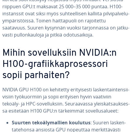
riippuen GPU:t maksavat 25 000–35 000 puntaa. H100-
ins­tans­sit ovat siksi myös suh­teel­li­sen kalliita pil­vi­pal­ve­lu­
ym­pä­ris­töis­sä. Toinen hait­ta­puo­li on ra­joi­tet­tu
saatavuus. Suuren kysynnän vuoksi tar­jon­nas­sa on jat­ku­
vas­ti pul­lon­kau­lo­ja ja pitkiä odo­tusai­ko­ja.
Mihin so­vel­luk­siin NVIDIA:n
H100-gra­fiik­kapro­ses­so­ri
sopii parhaiten?
NVIDIA GPU H100 on kehitetty eri­tyi­ses­ti las­ken­tain­ten­sii­
vi­siin työ­kuor­miin ja sopii erityisen hyvin vaativiin
tekoäly- ja HPC-so­vel­luk­siin. Seu­raa­vas­sa yleis­kat­sauk­ses­
sa esitetään H100 GPU:n tär­keim­mät so­vel­lusa­lu­eet:
Suurten te­ko­ä­ly­mal­lien koulutus
: Suuren las­ken­
ta­te­hon­sa ansiosta GPU nopeuttaa mer­kit­tä­väs­ti