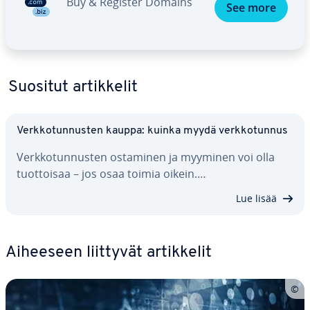
Buy & Register Domains
See more
Suositut ar­tik­ke­lit
Verk­ko­tun­nus­ten kauppa: kuinka myydä verk­ko­tun­nus
Verk­ko­tun­nus­ten ostaminen ja myyminen voi olla
tuot­toi­saa – jos osaa toimia oikein.…
Lue lisää
Aiheeseen liittyvät ar­tik­ke­lit