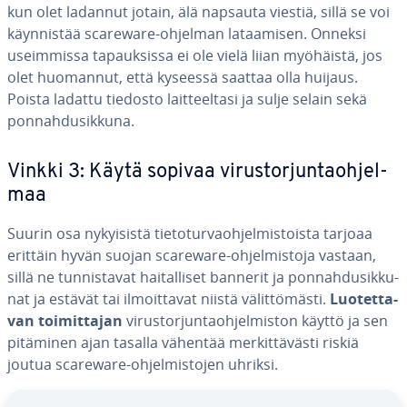
kun olet ladannut jotain, älä napsauta viestiä, sillä se voi
käyn­nis­tää scareware-ohjelman la­taa­mi­sen. Onneksi
useim­mis­sa ta­pauk­sis­sa ei ole vielä liian myöhäistä, jos
olet huomannut, että kyseessä saattaa olla huijaus.
Poista ladattu tiedosto lait­teel­ta­si ja sulje selain sekä
pon­nah­dusik­ku­na.
Vinkki 3: Käytä sopivaa vi­rus­tor­jun­taoh­jel­
maa
Suurin osa ny­kyi­sis­tä tie­to­tur­vaoh­jel­mis­tois­ta tarjoaa
erittäin hyvän suojan scareware-oh­jel­mis­to­ja vastaan,
sillä ne tun­nis­ta­vat hai­tal­li­set bannerit ja pon­nah­dusik­ku­
nat ja estävät tai il­moit­ta­vat niistä vä­lit­tö­mäs­ti.
Luo­tet­ta­
van toi­mit­ta­jan
vi­rus­tor­jun­taoh­jel­mis­ton käyttö ja sen
pitäminen ajan tasalla vähentää mer­kit­tä­väs­ti riskiä
joutua scareware-oh­jel­mis­to­jen uhriksi.
Siirry pää­va­lik­koon