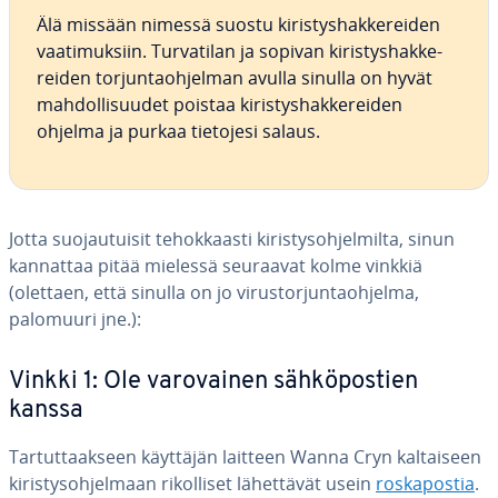
Älä missään nimessä suostu ki­ris­tys­hak­ke­rei­den
vaa­ti­muk­siin. Tur­va­ti­lan ja sopivan ki­ris­tys­hak­ke­
rei­den tor­jun­taoh­jel­man avulla sinulla on hyvät
mah­dol­li­suu­det poistaa ki­ris­tys­hak­ke­rei­den
ohjelma ja purkaa tietojesi salaus.
Jotta suo­jau­tui­sit te­hok­kaas­ti ki­ris­tys­oh­jel­mil­ta, sinun
kannattaa pitää mielessä seuraavat kolme vinkkiä
(olettaen, että sinulla on jo vi­rus­tor­jun­taoh­jel­ma,
palomuuri jne.):
Vinkki 1: Ole va­ro­vai­nen säh­kö­pos­tien
kanssa
Tar­tut­taak­seen käyttäjän laitteen Wanna Cryn kal­tai­seen
ki­ris­tys­oh­jel­maan ri­kol­li­set lä­het­tä­vät usein
ros­ka­pos­tia
.