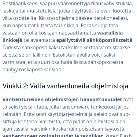
Pos­ti­laa­tik­koo­si saapuu vää­ren­net­ty­jä ti­laus­vah­vis­tuk­sia,
laskuja tai muis­tu­tuk­sia, jotka näyttävät tulevan luo­tet­ta­
vil­ta osoit­teil­ta. Ki­ris­tys­oh­jel­ma pääsee tie­to­ko­neel­le­si,
kun napsautat liitteitä tai linkkejä. Paras suoja tätä
vastaan on olla koskaan nap­saut­ta­mat­ta
vaa­ral­li­sia
linkkejä
tai avaamatta
epäi­lyt­tä­viä säh­kö­pos­ti­liit­tei­tä
.
Tarkista säh­kö­pos­ti kaksi tai kolme kertaa var­mis­taak­se­
si, että se on laillinen. Es­to­lis­tan avulla voit lisäksi
varmistaa, että suuri osa hai­tal­li­sis­ta säh­kö­pos­teis­ta
päätyy ros­ka­pos­ti­kan­sioon.
Vinkki 2: Vältä van­hen­tu­nei­ta oh­jel­mis­to­ja
Van­hen­tu­nei­den oh­jel­mis­to­jen haa­voit­tu­vuu­det
ovat
toiseksi yleisin tapa, jolla ran­somwa­re tunkeutuu jär­jes­
tel­mään. Eri­tyi­ses­ti käyt­tö­jär­jes­tel­mä ja selain ovat suo­
sit­tu­ja kohteita. Varmista, että pidät oh­jel­mis­to­si aina
ajan tasalla, varsinkin koska näin pois­te­taan käytöstä
van­hen­tu­neet omi­nai­suu­det ja tekniikat
, kuten Flash