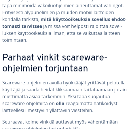
tapa minimoida va­koi­luoh­jel­mien ai­heut­ta­mat vahingot.
Eri­tyi­ses­ti äly­pu­he­li­mien ja muiden mo­bii­li­lait­tei­den
kohdalla tarkista,
mitä käyt­tö­oi­keuk­sia sovellus eh­dot­
to­mas­ti tarvitsee
ja missä voit helposti rajoittaa so­vel­
luk­sen käyt­tö­oi­keuk­sia ilman, että se vaikuttaa laitteen
toi­min­taan.
Parhaat vinkit scareware-
ohjelmien tor­jun­taan
Scareware-ohjelmien avulla hyök­kää­jät yrittävät pelotella
käyttäjiä ja saada heidät klik­kaa­maan tai lataamaan jotain
miet­ti­mät­tä asiaa tarkemmin. Yksi tapa suojautua
scareware-oh­jel­mil­ta on
olla
rea­goi­mat­ta hä­ti­köi­dys­ti
lait­teel­le­si il­mes­ty­viin yl­lät­tä­viin vies­tei­hin.
Seuraavat kolme vinkkiä auttavat myös vä­hen­tä­mään
scareware-ohjelmien tar­tun­ta­ris­kiä: