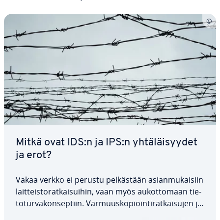
Mitkä ovat IDS:n ja IPS:n yh­tä­läi­syy­det
ja erot?
Vakaa verkko ei perustu pel­käs­tään asian­mu­kai­siin
lait­teis­to­rat­kai­sui­hin, vaan myös au­kot­to­maan tie­
to­tur­va­kon­sep­tiin. Var­muus­ko­pioin­ti­rat­kai­su­jen ja
älyk­käi­den vi­ka­sie­to­jär­jes­tel­mien lisäksi suojaus ul­