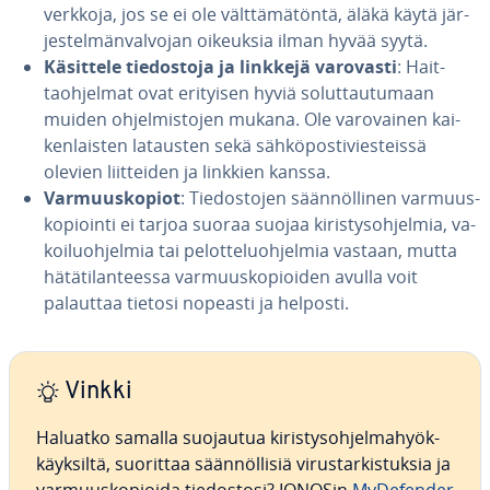
verkkoja, jos se ei ole vält­tä­mä­tön­tä, äläkä käytä jär­
jes­tel­män­val­vo­jan oikeuksia ilman hyvää syytä.
Käsittele tie­dos­to­ja ja linkkejä varovasti
: Hait­
taoh­jel­mat ovat erityisen hyviä so­lut­tau­tu­maan
muiden oh­jel­mis­to­jen mukana. Ole va­ro­vai­nen kai­
ken­lais­ten latausten sekä säh­kö­pos­ti­vies­teis­sä
olevien liit­tei­den ja linkkien kanssa.
Var­muus­ko­piot
: Tie­dos­to­jen sään­nöl­li­nen var­muus­
ko­pioin­ti ei tarjoa suoraa suojaa ki­ris­tys­oh­jel­mia, va­
koi­luoh­jel­mia tai pe­lot­te­luoh­jel­mia vastaan, mutta
hä­tä­ti­lan­tees­sa var­muus­ko­pioi­den avulla voit
palauttaa tietosi nopeasti ja helposti.
Vinkki
Haluatko samalla suojautua ki­ris­tys­oh­jel­ma­hyök­
käyk­sil­tä, suorittaa sään­nöl­li­siä vi­rus­tar­kis­tuk­sia ja