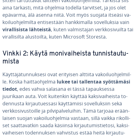
sitten tar­tut­ta­vat laitteen va­koi­luoh­jel­mil­la. Tarkista siis
aina tarkasti, mitä ohjelmia todella tarvitset, ja jos olet
epävarma, älä asenna niitä. Voit myös suojata itseäsi va­
koi­luoh­jel­mil­ta en­ti­ses­tään hank­ki­mal­la so­vel­luk­sia vain
vi­ral­li­sis­ta lähteistä
, kuten val­mis­ta­jan verk­ko­si­vuil­ta tai
vi­ral­li­sil­ta alus­toil­ta, kuten Microsoft Storesta.
Vinkki 2: Käytä mo­ni­vai­heis­ta tun­nis­tau­tu­
mis­ta
Käyt­tä­jä­tun­nuk­se­si ovat erityisen alttiita va­koi­luoh­jel­mil­
le. Koska hait­taoh­jel­ma
lukee tai tallentaa
syöt­tä­mä­si
tiedot
, edes vahva salasana ei tässä ta­pauk­ses­sa
juurikaan auta. Voit kuitenkin käyttää kak­si­vai­heis­ta to­
den­nus­ta kir­jau­tues­sa­si käyt­tä­mii­si so­vel­luk­siin sekä
verk­ko­si­vus­toil­le ja pil­vi­pal­ve­lui­hin. Tämä tarjoaa erään­
lai­sen suojan va­koi­luoh­jel­mia vastaan, sillä vaikka ri­kol­li­
set saat­ta­vat­kin saada käsiinsä kir­jau­tu­mis­tie­to­si, kak­si­
vai­hei­sen to­den­nuk­sen vahvistus estää heitä kir­jau­tu­