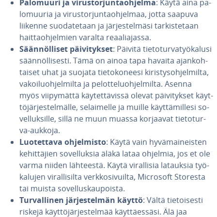
Palomuuri ja vi­rus­tor­jun­taoh­jel­ma
: Käytä aina pa­
lo­muu­ria ja vi­rus­tor­jun­taoh­jel­maa, jotta saapuva
liikenne suo­da­te­taan ja jär­jes­tel­mä­si tar­kis­te­taan
hait­taoh­jel­mien varalta re­aa­lia­jas­sa.
Sään­nöl­li­set päi­vi­tyk­set
: Päivitä tie­to­tur­va­työ­ka­lusi
sään­nöl­li­ses­ti. Tämä on ainoa tapa havaita ajan­koh­
tai­set uhat ja suojata tie­to­ko­nee­si ki­ris­tys­oh­jel­mil­ta,
va­koi­luoh­jel­mil­ta ja pe­lot­te­luoh­jel­mil­ta. Asenna
myös vii­py­mät­tä käy­tet­tä­vis­sä olevat päi­vi­tyk­set käyt­
tö­jär­jes­tel­mäl­le, se­lai­mel­le ja muille käyt­tä­mil­le­si so­
vel­luk­sil­le, sillä ne muun muassa korjaavat tie­to­tur­
va-aukkoja.
Luo­tet­ta­va oh­jel­mis­to
: Käytä vain hy­vä­mai­neis­ten
ke­hit­tä­jien so­vel­luk­sia äläkä lataa ohjelmia, jos et ole
varma niiden lähteestä. Käytä vi­ral­li­sia latauksia työ­
ka­lu­jen vi­ral­li­sil­ta verk­ko­si­vuil­ta, Microsoft Storesta
tai muista so­vel­lus­kau­pois­ta.
Tur­val­li­nen jär­jes­tel­män käyttö
: Vältä tie­toi­ses­ti
riskejä käyt­tö­jär­jes­tel­mää käyt­täes­sä­si. Älä jaa