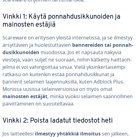
Vinkki 1: Käytä pon­nah­dusik­ku­noi­den ja
mainosten estäjiä
Scareware on erityisen yleistä in­ter­ne­tis­sä, ja se ilmestyy
är­syt­tä­vien ja huo­les­tut­ta­vien
ban­ne­rei­den tai pon­nah­
dusik­ku­noi­den
muodossa. Jos et napsauta näkyviä
viestejä, vaan suljet ne suoraan, niihin kätketty hait­taoh­
jel­ma ei voi va­hin­goit­taa sinua. Vielä yk­sin­ker­tai­sem­pi
ratkaisu on kuitenkin estää pon­nah­dusik­ku­nat ja
bannerit selaimen laa­jen­nuk­sil­la, kuten Adblock Plus.
Monissa uusissa se­lain­ver­siois­sa on myös omat
mainosten estäjät
, minkä vuoksi selaimen sään­nöl­li­nen
päi­vit­tä­mi­nen on suo­si­tel­ta­vaa.
Vinkki 2: Poista ladatut tiedostot heti
Jos lait­teel­le­si
ilmestyy yhtäkkiä ilmoitus
sen jälkeen,