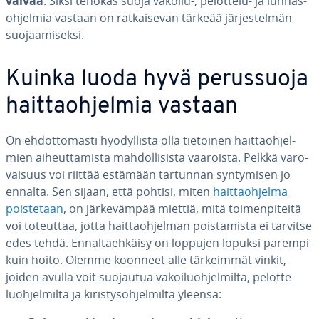
vaivaa
. Siksi tehokas suoja vakoilu-, pelottelu- ja lun­nas­
oh­jel­mia vastaan on rat­kai­se­van tärkeää jär­jes­tel­män
suo­jaa­mi­sek­si.
Kuinka luoda hyvä pe­rus­suo­ja
hait­taoh­jel­mia vastaan
On eh­dot­to­mas­ti hyö­dyl­lis­tä olla tietoinen hait­taoh­jel­
mien ai­heut­ta­mis­ta mah­dol­li­sis­ta vaaroista. Pelkkä va­ro­
vai­suus voi riittää estämään tartunnan syn­ty­mi­sen jo
ennalta. Sen sijaan, että pohtisi, miten
hait­taoh­jel­ma
pois­te­taan
, on jär­ke­väm­pää miettiä, mitä toi­men­pi­tei­tä
voi toteuttaa, jotta hait­taoh­jel­man pois­ta­mis­ta ei tarvitse
edes tehdä. En­nal­taeh­käi­sy on loppujen lopuksi parempi
kuin hoito. Olemme koonneet alle tär­keim­mät vinkit,
joiden avulla voit suojautua va­koi­luoh­jel­mil­ta, pe­lot­te­
luoh­jel­mil­ta ja ki­ris­tys­oh­jel­mil­ta yleensä: