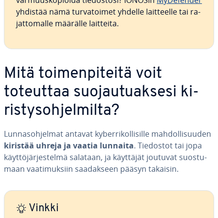
var­muus­ko­pioi­da tie­dos­to­si? IONOSin
My­De­fen­der
yhdistää nämä tur­va­toi­met yhdelle lait­teel­le tai ra­
jat­to­mal­le määrälle laitteita.
Mitä toi­men­pi­tei­tä voit
toteuttaa suo­jau­tuak­se­si ki­
ris­tys­oh­jel­mil­ta?
Lun­nas­oh­jel­mat antavat ky­ber­ri­kol­li­sil­le mah­dol­li­suu­den
kiristää uhreja ja vaatia lunnaita
. Tiedostot tai jopa
käyt­tö­jär­jes­tel­mä salataan, ja käyttäjät joutuvat suos­tu­
maan vaa­ti­muk­siin saa­dak­seen pääsyn takaisin.
Vinkki