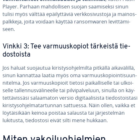
Player. Parhaan mah­dol­li­sen suojan saa­mi­sek­si sinun
tulisi myös välttää epäi­lyt­tä­viä verk­ko­si­vus­to­ja ja mai­nos­
palk­ke­ja, joita voidaan käyttää ran­somwa­ren le­vit­tä­mi­
seen.
Vinkki 3: Tee var­muus­ko­piot tärkeistä tie­
dos­tois­ta
Jos haluat suojautua ki­ris­tys­oh­jel­mil­ta pitkällä ai­ka­vä­lil­lä,
sinun kannattaa laatia myös oma var­muus­ko­pioin­ti­suun­
ni­tel­ma. Jos var­muus­ko­pioit tietosi pai­kal­li­sel­le tai ul­koi­
sel­le tal­len­nus­vä­li­neel­le tai pil­vi­pal­ve­luun, sinulla on käy­
tet­tä­vis­sä­si sa­laa­ma­ton versio di­gi­taa­li­sis­ta tie­dos­tois­ta­si
ki­ris­tys­oh­jel­ma­tar­tun­nan sattuessa. Näin ollen, vaikka et
löy­täi­si­kään keinoa poistaa salausta tai jär­jes­tel­män
lukitusta, tie­dos­to­si eivät silti mene hukkaan.