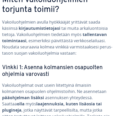
Miten va­koi­luoh­jel­mien
torjunta toimii?
Va­koi­luoh­jel­mien avulla hyök­kää­jät yrittävät saada
käsiinsä
kir­jau­tu­mis­tie­to­ja­si
tai muita ar­ka­luon­toi­sia
tietoja. Va­koi­luoh­jel­mien tiedetään myös
tal­len­ta­van
toi­min­taa­si
, esi­mer­kik­si päi­vit­täis­tä verk­ko­se­lai­lua­si.
Noudata seuraavia kolmea vinkkiä var­mis­taak­se­si pe­rus­
ta­son suojan va­koi­luoh­jel­mia vastaan:
Vinkki 1: Asenna kol­man­sien os­a­puol­ten
ohjelmia varovasti
Va­koi­luoh­jel­mat ovat usein lii­tet­tyi­nä ilmaisiin
kolmannen osapuolen oh­jel­mis­toi­hin. Ne asen­ne­taan
pää­oh­jel­man lisäksi
asen­nuk­sen yh­tey­des­sä.
Saattaa
olla
myös
laa­jen­nuk­sia, kuten lisäosia tai
plugineja
, jotka näyttävät tar­peel­li­sil­ta, mutta jotka