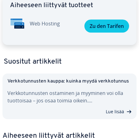
Aiheeseen liittyvät tuotteet
Web Hosting
Zu den Tarifen
Suositut ar­tik­ke­lit
Verk­ko­tun­nus­ten kauppa: kuinka myydä verk­ko­tun­nus
Verk­ko­tun­nus­ten ostaminen ja myyminen voi olla
tuot­toi­saa – jos osaa toimia oikein.…
Lue lisää
Aiheeseen liittyvät ar­tik­ke­lit