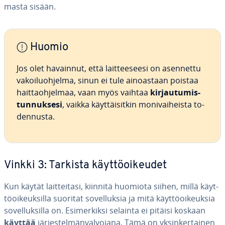
mas­ta sisään.
Huomio
Jos olet havainnut, että lait­tee­see­si on asennettu
va­koi­luoh­jel­ma, sinun ei tule ai­noas­taan poistaa
hait­taoh­jel­maa, vaan myös vaihtaa
kir­jau­tu­mis­
tun­nuk­se­si
, vaikka käyt­täi­sit­kin mo­ni­vai­heis­ta to­
den­nus­ta.
Vinkki 3: Tarkista käyt­tö­oi­keu­det
Kun käytät lait­tei­ta­si, kiinnitä huomiota siihen, millä käyt­
tö­oi­keuk­sil­la suoritat so­vel­luk­sia ja mitä käyt­tö­oi­keuk­sia
so­vel­luk­sil­la on. Esi­mer­kik­si selainta ei pitäisi koskaan
käyttää
jär­jes­tel­män­val­vo­ja­na. Tämä on yk­sin­ker­tai­nen