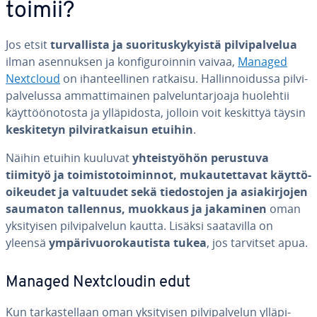
toimii?
Jos etsit
tur­val­lis­ta ja suo­ri­tus­ky­kyis­tä pil­vi­pal­ve­lua
ilman asen­nuk­sen ja kon­fi­gu­roin­nin vaivaa,
Managed
Nextcloud
on ihan­teel­li­nen ratkaisu. Hal­lin­noi­dus­sa pil­vi­
pal­ve­lus­sa am­mat­ti­mai­nen pal­ve­lun­tar­joa­ja huolehtii
käyt­töö­no­tos­ta ja yl­lä­pi­dos­ta, jolloin voit keskittyä täysin
kes­ki­te­tyn pil­vi­rat­kai­sun etuihin
.
Näihin etuihin kuuluvat
yh­teis­työ­hön perustuva
tiimityö ja toi­mis­to­toi­min­not, mu­kau­tet­ta­vat käyt­tö­
oi­keu­det ja valtuudet sekä tie­dos­to­jen ja asia­kir­jo­jen
saumaton tallennus, muokkaus ja jakaminen
oman
yk­si­tyi­sen pil­vi­pal­ve­lun kautta. Lisäksi saa­ta­vil­la on
yleensä
ym­pä­ri­vuo­ro­kau­tis­ta tukea
, jos tarvitset apua.
Managed Nextclou­din edut
Kun tar­kas­tel­laan oman yk­si­tyi­sen pil­vi­pal­ve­lun yl­lä­pi­