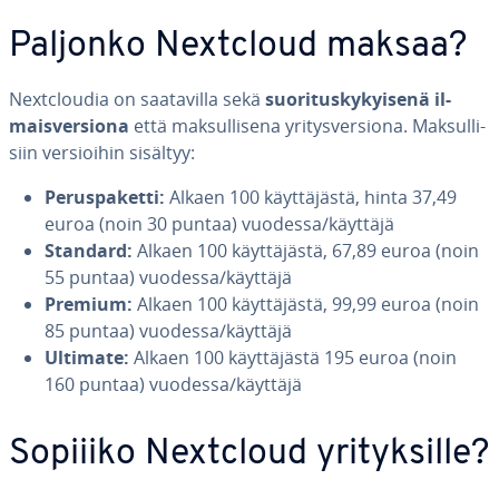
Paljonko Nextcloud maksaa?
Nextclou­dia on saa­ta­vil­la sekä
suo­ri­tus­ky­kyi­se­nä il­
mais­ver­sio­na
että mak­sul­li­se­na yri­tys­ver­sio­na. Mak­sul­li­
siin ver­sioi­hin sisältyy:
Pe­rus­pa­ket­ti:
Alkaen 100 käyt­tä­jäs­tä, hinta 37,49
euroa (noin 30 puntaa) vuodessa/käyttäjä
Standard:
Alkaen 100 käyt­tä­jäs­tä, 67,89 euroa (noin
55 puntaa) vuodessa/käyttäjä
Premium:
Alkaen 100 käyt­tä­jäs­tä, 99,99 euroa (noin
85 puntaa) vuodessa/käyttäjä
Ultimate:
Alkaen 100 käyt­tä­jäs­tä 195 euroa (noin
160 puntaa) vuodessa/käyttäjä
Sopiiiko Nextcloud yri­tyk­sil­le?