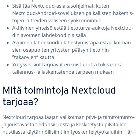
Sisältää Nextcloud-asia­kas­oh­jel­mat, kuten
Nextcloud-Android-so­vel­luk­sen pai­kal­lis­ten ha­ke­mis­
to­jen lait­tei­den väliseen synk­ro­noin­tiin
Ak­tii­vi­nen yhteisö estää tie­to­tur­va-aukkoja Nextclou­
din avoimen läh­de­koo­din sisällä
Avoimen läh­de­koo­din lä­hes­ty­mis­ta­pa estää kol­man­
sien os­a­puol­ten yritysten pääsyn tietoihin
”takaovien” kautta
Yri­tys­ver­siot tarjoavat eri­kois­tu­nut­ta tukea sekä
tallennus- ja las­ken­ta­te­hoa tarpeen mukaan
Mitä toi­min­to­ja Nextcloud
tarjoaa?
Nextcloud tarjoaa laajan va­li­koi­man pilvi- ja tii­mi­toi­min­to­
ja jous­ta­vas­ta tie­don­siir­ros­ta ja kes­ki­te­tys­tä pil­vi­tal­len­
nus­ti­las­ta käy­tän­nöl­li­siin tii­mi­työs­ken­te­ly­työ­ka­lui­hin. Tär­