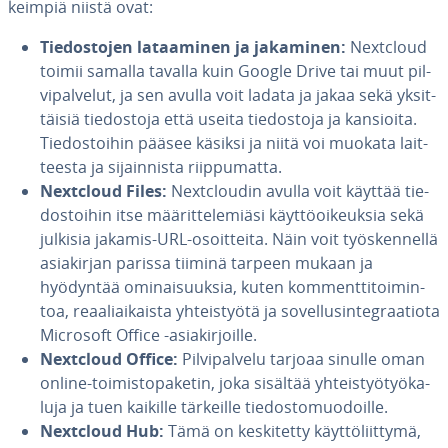
keim­piä niistä ovat:
Tie­dos­to­jen la­taa­mi­nen ja jakaminen:
Nextcloud
toimii samalla tavalla kuin Google Drive tai muut pil­
vi­pal­ve­lut, ja sen avulla voit ladata ja jakaa sekä yk­sit­
täi­siä tie­dos­to­ja että useita tie­dos­to­ja ja kansioita.
Tie­dos­toi­hin pääsee käsiksi ja niitä voi muokata lait­
tees­ta ja si­jain­nis­ta riip­pu­mat­ta.
Nextcloud Files:
Nextclou­din avulla voit käyttää tie­
dos­toi­hin itse mää­rit­te­le­miä­si käyt­tö­oi­keuk­sia sekä
julkisia jakamis-URL-osoit­tei­ta. Näin voit työs­ken­nel­lä
asia­kir­jan parissa tiiminä tarpeen mukaan ja
hyödyntää omi­nai­suuk­sia, kuten kom­ment­ti­toi­min­
toa, re­aa­liai­kais­ta yh­teis­työ­tä ja so­vel­lusin­tegraa­tio­ta
Microsoft Office -asia­kir­joil­le.
Nextcloud Office:
Pil­vi­pal­ve­lu tarjoaa sinulle oman
online-toi­mis­to­pa­ke­tin, joka sisältää yh­teis­työ­työ­ka­
lu­ja ja tuen kaikille tärkeille tie­dos­to­muo­doil­le.
Nextcloud Hub:
Tämä on kes­ki­tet­ty käyt­tö­liit­ty­mä,