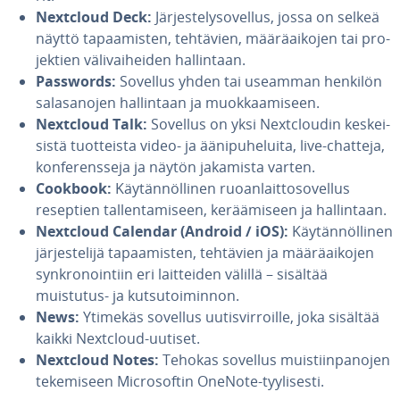
Nextcloud Deck:
Jär­jes­te­ly­so­vel­lus, jossa on selkeä
näyttö ta­paa­mis­ten, tehtävien, mää­rä­ai­ko­jen tai pro­
jek­tien vä­li­vai­hei­den hal­lin­taan.
Passwords:
Sovellus yhden tai useamman henkilön
sa­la­sa­no­jen hal­lin­taan ja muok­kaa­mi­seen.
Nextcloud Talk:
Sovellus on yksi Nextclou­din kes­kei­
sis­tä tuot­teis­ta video- ja ää­ni­pu­he­lui­ta, live-chatteja,
kon­fe­rens­se­ja ja näytön jakamista varten.
Cookbook:
Käy­tän­nöl­li­nen ruo­an­lait­to­so­vel­lus
reseptien tal­len­ta­mi­seen, ke­rää­mi­seen ja hal­lin­taan.
Nextcloud Calendar (Android / iOS):
Käy­tän­nöl­li­nen
jär­jes­te­li­jä ta­paa­mis­ten, tehtävien ja mää­rä­ai­ko­jen
synk­ro­noin­tiin eri lait­tei­den välillä – sisältää
muistutus- ja kut­su­toi­min­non.
News:
Ytimekäs sovellus uu­tis­vir­roil­le, joka sisältää
kaikki Nextcloud-uutiset.
Nextcloud Notes:
Tehokas sovellus muis­tiin­pa­no­jen
te­ke­mi­seen Mic­ro­sof­tin OneNote-tyy­li­ses­ti.