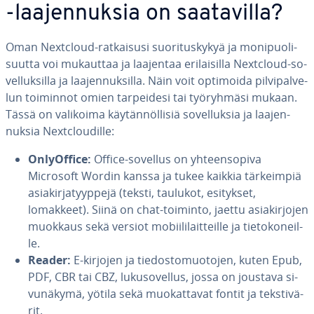
-laa­jen­nuk­sia on saa­ta­vil­la?
Oman Nextcloud-rat­kai­susi suo­ri­tus­ky­kyä ja mo­ni­puo­li­
suut­ta voi mukauttaa ja laajentaa eri­lai­sil­la Nextcloud-so­
vel­luk­sil­la ja laa­jen­nuk­sil­la. Näin voit optimoida pil­vi­pal­ve­
lun toiminnot omien tar­pei­de­si tai työ­ryh­mä­si mukaan.
Tässä on valikoima käy­tän­nöl­li­siä so­vel­luk­sia ja laa­jen­
nuk­sia Nextclou­dil­le:
On­ly­Of­fice:
Office-sovellus on yh­teen­so­pi­va
Microsoft Wordin kanssa ja tukee kaikkia tär­keim­piä
asia­kir­ja­tyyp­pe­jä (teksti, taulukot, esitykset,
lomakkeet). Siinä on chat-toiminto, jaettu asia­kir­jo­jen
muokkaus sekä versiot mo­bii­li­lait­teil­le ja tie­to­ko­neil­
le.
Reader:
E-kirjojen ja tie­dos­to­muo­to­jen, kuten Epub,
PDF, CBR tai CBZ, lu­kuso­vel­lus, jossa on joustava si­
vu­nä­ky­mä, yötila sekä muo­kat­ta­vat fontit ja teks­ti­vä­
rit.