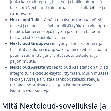
jonka kautta integroit, hallitset ja hal­lin­noit neljää
tärkeintä Nextcloud-toimintoa – Files, Talk, Office ja
Groupware.
Nextcloud Talk:
Tämä omi­nai­suus tarjoaa työ­ryh­
mil­le­si ja tii­meil­le­si käy­tän­nöl­li­siä työkaluja vi­deo­pu­
he­lui­ta, kon­fe­rens­se­ja, näytön jakamista tai pe­rin­
teis­tä teks­ti­kes­kus­te­lua varten.
Nextcloud Groupware:
Hyö­dyl­li­se­nä kalenteri- ja
hal­lin­ta­työ­ka­lu­na Groupware toimii osoi­te­kir­ja­na, ta­
paa­mis­suun­nit­te­li­ja­na, yh­teys­tie­to­luet­te­lo­na ja
paljon muuta.
Nextcloud Assistant:
Nextcloud Assistant on tiiviisti
in­tegroi­tu Nextcloud-käyt­tö­liit­ty­mään. Muun muassa
te­ko­ä­ly­avus­ta­ja tiivistää säh­kö­pos­ti­kes­kus­te­lu­ja,
tarjoaa eh­do­tuk­sia asia­kir­jo­ja kir­joi­tet­taes­sa ja
kääntää chat-viestejä.
Mitä Nextcloud-so­vel­luk­sia ja