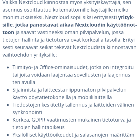
Vaikka Nextcloud kiin­nos­taa myös yk­si­tyis­käyt­tä­jiä, sen
asennus osoit­tau­tuu ko­ke­mat­to­mil­le käyt­tä­jil­le melko
mo­ni­mut­kai­sek­si. Nextcloud sopii siksi eri­tyi­ses­ti
yri­tyk­
sil­le, jotka pa­nos­ta­vat aikaa Nextclou­din käyt­töön­ot­
toon
ja saavat vas­ti­neek­si oman pil­vi­pal­ve­lun, jossa
tietojen hallinta ja tie­to­tur­va ovat korkealla tasolla. Eri­tyi­
ses­ti seuraavat seikat tekevät Nextclou­dis­ta kiin­nos­ta­van
vaih­toeh­don yri­tyk­sil­le:
Tiimityö- ja Office-omi­nai­suu­det, jotka on in­tegroi­tu
tai joita voidaan laajentaa so­vel­lus­ten ja laa­jen­nus­
ten avulla
Si­jain­nis­ta ja lait­tees­ta riip­pu­ma­ton pil­vi­pal­ve­lun
käyttö pöy­tä­tie­to­ko­neil­la ja mo­bii­li­lait­teil­la
Tie­dos­to­jen kes­ki­tet­ty tallennus ja lait­tei­den välinen
synk­ro­noin­ti
Korkea, GDPR-vaa­ti­mus­ten mukainen tie­to­tur­va ja
tietojen hal­lin­ta­oi­keus
Yk­si­löl­li­set käyt­tö­oi­keu­det ja sa­la­sa­no­jen mää­rit­tä­mi­