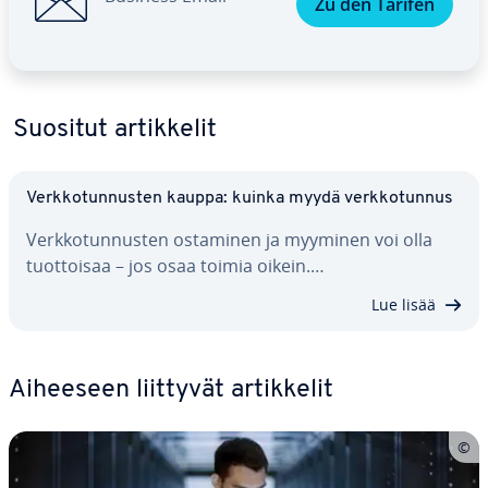
Zu den Tarifen
Suositut ar­tik­ke­lit
Verk­ko­tun­nus­ten kauppa: kuinka myydä verk­ko­tun­nus
Verk­ko­tun­nus­ten ostaminen ja myyminen voi olla
tuot­toi­saa – jos osaa toimia oikein.…
Lue lisää
Aiheeseen liittyvät ar­tik­ke­lit