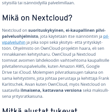
si­tyi­sil­lä tai isän­nöi­dyil­lä pal­ve­li­mil­laan.
Mikä on Nextcloud?
Nextcloud on
suo­ri­tus­ky­kyi­nen, ei-kau­pal­li­nen pil­vi­
pal­ve­luoh­jel­mis­to
, jota käytetään itse isän­nöin­tiin ja
pil­
vi­pal­ve­lui­hin
ja joka sopii sekä yksityis- että yri­tys­käyt­
töön. Oh­jel­mis­to on OwnCloud-projektin haara, eli sen
rin­nak­kai­nen ke­hi­tys­ha­ru. OwnCloud ja Nextcloud
toimivat avoimen läh­de­koo­din vaih­toeh­toi­na kau­pal­li­sil­le
pil­vi­tal­len­nus­pal­ve­luil­le, kuten Amazon AWS, Google
Drive tai iCloud. Molempien pil­vi­rat­kai­su­jen takana on
sama ke­hi­tys­tii­mi, jota johtaa perustaja ja kehittäjä Frank
Kar­litschek. Aivan kuten OwnCloud, myös Nextcloud on
saa­ta­vil­la
ilmaisena, kattavana versiona
sekä mak­sul­li­
se­na yri­tys­rat­kai­su­na.