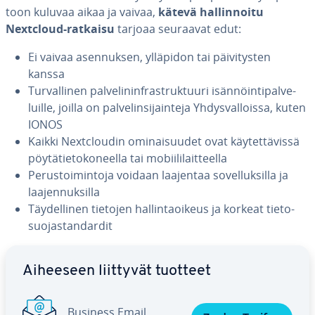
toon kuluvaa aikaa ja vaivaa,
kätevä hal­lin­noi­tu
Nextcloud-ratkaisu
tarjoaa seuraavat edut:
Ei vaivaa asen­nuk­sen, ylläpidon tai päi­vi­tys­ten
kanssa
Tur­val­li­nen pal­ve­li­ninfra­struk­tuu­ri isän­nöin­ti­pal­ve­
luil­le, joilla on pal­ve­lin­si­jain­te­ja Yh­dys­val­lois­sa, kuten
IONOS
Kaikki Nextclou­din omi­nai­suu­det ovat käy­tet­tä­vis­sä
pöy­tä­tie­to­ko­neel­la tai mo­bii­li­lait­teel­la
Pe­rus­toi­min­to­ja voidaan laajentaa so­vel­luk­sil­la ja
laa­jen­nuk­sil­la
Täy­del­li­nen tietojen hal­lin­ta­oi­keus ja korkeat tie­to­
suo­jas­tan­dar­dit
Siirry pää­va­lik­koon
Aiheeseen liittyvät tuotteet
Business Email