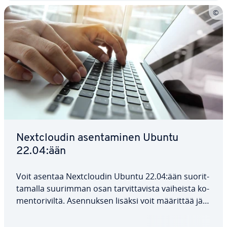
Nextclou­din asen­ta­mi­nen Ubuntu
22.04:ään
Voit asentaa Nextclou­din Ubuntu 22.04:ään suo­rit­
ta­mal­la suurimman osan tar­vit­ta­vis­ta vaiheista ko­
men­to­ri­vil­tä. Asen­nuk­sen lisäksi voit määrittää jär­
jes­tel­män­val­vo­jan ja SSL-var­men­teen. Edel­ly­tyk­se­
nä on, että jär­jes­tel­mä­si on ajan tasalla.