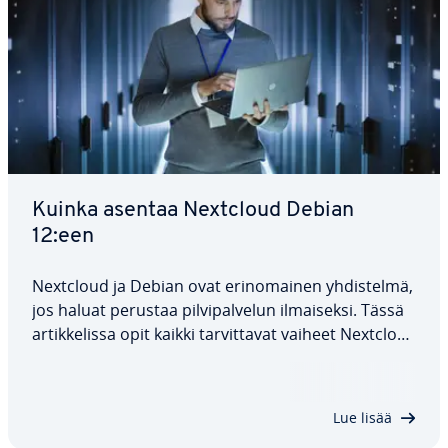
Kuinka asentaa Nextcloud Debian
12:een
Nextcloud ja Debian ovat erin­omai­nen yh­dis­tel­mä,
jos haluat perustaa pil­vi­pal­ve­lun il­mai­sek­si. Tässä
ar­tik­ke­lis­sa opit kaikki tar­vit­ta­vat vaiheet Nextclou­
din asen­ta­mi­sek­si Debian 12:een. Esit­te­lem­me
myös kaikki suo­si­tel­lut tur­val­li­suus­ser­ti­fi­kaa­tit ja
annamme sinulle…
Lue lisää