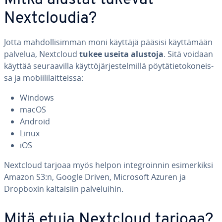
Mitkä alustat tukevat
Nextclou­dia?
Jotta mah­dol­li­sim­man moni käyttäjä pääsisi käyt­tä­mään
palvelua, Nextcloud
tukee useita alustoja
. Sitä voidaan
käyttää seu­raa­vil­la käyt­tö­jär­jes­tel­mil­lä pöy­tä­tie­to­ko­neis­
sa ja mo­bii­li­lait­teis­sa:
Windows
macOS
Android
Linux
iOS
Nextcloud tarjoaa myös helpon in­tegroin­nin esi­mer­kik­si
Amazon S3:n, Google Driven, Microsoft Azuren ja
Dropboxin kal­tai­siin pal­ve­lui­hin.
Mitä etuja Nextcloud tarjoaa?