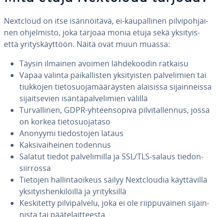
Nextcloud on itse isän­nöi­tä­vä, ei-kau­pal­li­nen pil­vi­poh­jai­
nen oh­jel­mis­to, joka tarjoaa monia etuja sekä yksityis-
että yri­tys­käyt­töön. Näitä ovat muun muassa:
Täysin ilmainen avoimen läh­de­koo­din ratkaisu
Vapaa valinta pai­kal­lis­ten yk­si­tyis­ten pal­ve­li­mien tai
tiukkojen tie­to­suo­ja­mää­räys­ten alaisissa si­jain­neis­sa
si­jait­se­vien isän­tä­pal­ve­li­mien välillä
Tur­val­li­nen, GDPR-yh­teen­so­pi­va pil­vi­tal­len­nus, jossa
on korkea tie­to­suo­ja­ta­so
Anonyymi tie­dos­to­jen lataus
Kak­si­vai­hei­nen todennus
Salatut tiedot pal­ve­li­mil­la ja SSL/TLS-salaus tie­don­
siir­ros­sa
Tietojen hal­lin­ta­oi­keus säilyy Nextclou­dia käyt­tä­vil­lä
yk­si­tyis­hen­ki­löil­lä ja yri­tyk­sil­lä
Kes­ki­tet­ty pil­vi­pal­ve­lu, joka ei ole riip­pu­vai­nen si­jain­
nis­ta tai pää­te­lait­tees­ta