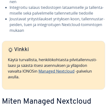
nen
In­tegroi­tu salaus tie­dos­to­jen la­taa­mi­sel­le ja tal­len­ta­
mi­sel­le sekä pal­ve­li­mel­le tal­len­ne­tuil­le tiedoille
Joustavat yri­tys­ti­lauk­set yrityksen koon, tal­len­nus­tar­
pei­den, tuen ja in­tegroi­tu­jen Nextcloud-toi­min­to­jen
mukaan
Vinkki
Käytä tur­val­lis­ta, hen­ki­lö­koh­tais­ta pil­vi­tal­len­nus­ti­
laa­si ja säästä itsesi asen­nuk­sen ja ylläpidon
vaivalta IONOSin
Managed Nextcloud
-palvelun
avulla.
Miten Managed Nextcloud