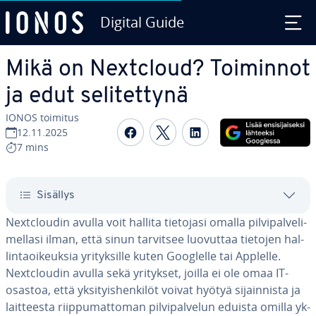
Digital Guide
Siirry sisältöön
Mikä on Nextcloud? Toiminnot
ja edut se­li­tet­ty­nä
IONOS toimitus
Jaa Face­boo­kis­sa
Jaa Twit­te­ris­sä
Jaa Lin­ke­dI­nis­sä
12.11.2025
7 mins
Sisällys
Nextclou­din avulla voit hallita tietojasi omalla pil­vi­pal­ve­li­
mel­la­si ilman, että sinun tarvitsee luovuttaa tietojen hal­
lin­ta­oi­keuk­sia yri­tyk­sil­le kuten Googlelle tai Applelle.
Nextclou­din avulla sekä yritykset, joilla ei ole omaa IT-
osastoa, että yk­si­tyis­hen­ki­löt voivat hyötyä si­jain­nis­ta ja
lait­tees­ta riip­pu­mat­to­man pil­vi­pal­ve­lun eduista omilla yk­