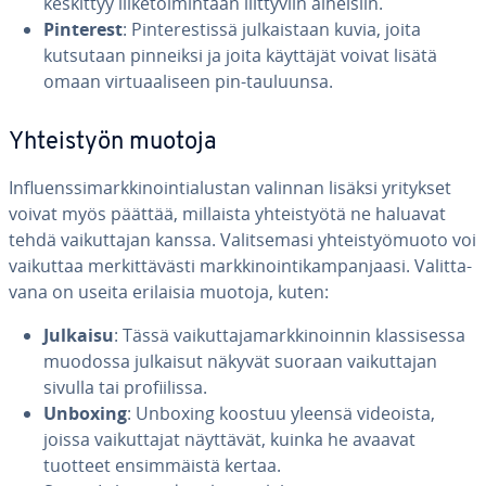
keskittyy lii­ke­toi­min­taan liit­ty­viin aiheisiin.
Pinterest
: Pin­te­res­tis­sä jul­kais­taan kuvia, joita
kutsutaan pinneiksi ja joita käyttäjät voivat lisätä
omaan vir­tu­aa­li­seen pin-tauluunsa.
Yh­teis­työn muotoja
Influens­si­mark­ki­noin­tia­lus­tan valinnan lisäksi yritykset
voivat myös päättää, millaista yh­teis­työ­tä ne haluavat
tehdä vai­kut­ta­jan kanssa. Va­lit­se­ma­si yh­teis­työ­muo­to voi
vaikuttaa mer­kit­tä­väs­ti mark­ki­noin­ti­kam­pan­jaa­si. Va­lit­ta­
va­na on useita erilaisia muotoja, kuten:
Julkaisu
: Tässä vai­kut­ta­ja­mark­ki­noin­nin klas­si­ses­sa
muodossa julkaisut näkyvät suoraan vai­kut­ta­jan
sivulla tai pro­fii­lis­sa.
Unboxing
: Unboxing koostuu yleensä videoista,
joissa vai­kut­ta­jat näyttävät, kuinka he avaavat
tuotteet en­sim­mäis­tä kertaa.