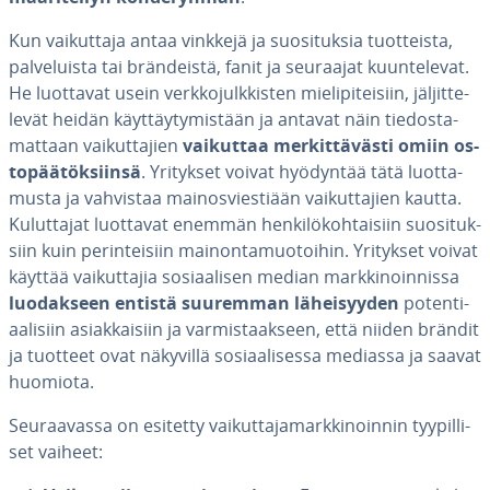
Kun vai­kut­ta­ja antaa vinkkejä ja suo­si­tuk­sia tuot­teis­ta,
pal­ve­luis­ta tai brän­deis­tä, fanit ja seuraajat kuun­te­le­vat.
He luottavat usein verk­ko­julk­kis­ten mie­li­pi­tei­siin, jäl­jit­te­
le­vät heidän käyt­täy­ty­mis­tään ja antavat näin tie­dos­ta­
mat­taan vai­kut­ta­jien
vaikuttaa mer­kit­tä­väs­ti omiin os­
to­pää­tök­siin­sä
. Yritykset voivat hyödyntää tätä luot­ta­
mus­ta ja vahvistaa mai­nos­vies­ti­ään vai­kut­ta­jien kautta.
Ku­lut­ta­jat luottavat enemmän hen­ki­lö­koh­tai­siin suo­si­tuk­
siin kuin pe­rin­tei­siin mai­non­ta­muo­toi­hin. Yritykset voivat
käyttää vai­kut­ta­jia so­si­aa­li­sen median mark­ki­noin­nis­sa
luo­dak­seen entistä suuremman lä­hei­syy­den
po­ten­ti­
aa­li­siin asiak­kai­siin ja var­mis­taak­seen, että niiden brändit
ja tuotteet ovat näkyvillä so­si­aa­li­ses­sa mediassa ja saavat
huomiota.
Seu­raa­vas­sa on esitetty vai­kut­ta­ja­mark­ki­noin­nin tyy­pil­li­
set vaiheet: