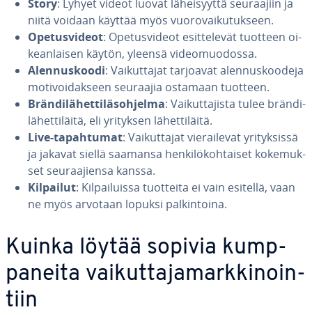
Story
: Lyhyet videot luovat lä­hei­syyt­tä seu­raa­jiin ja
niitä voidaan käyttää myös vuo­ro­vai­ku­tuk­seen.
Ope­tus­vi­deot
: Ope­tus­vi­deot esit­te­le­vät tuotteen oi­
kean­lai­sen käytön, yleensä vi­deo­muo­dos­sa.
Alen­nus­koo­di
: Vai­kut­ta­jat tarjoavat alen­nus­koo­de­ja
mo­ti­voi­dak­seen seuraajia ostamaan tuotteen.
Brän­di­lä­het­ti­läs­oh­jel­ma
: Vai­kut­ta­jis­ta tulee brän­di­
lä­het­ti­läi­tä, eli yrityksen lä­het­ti­läi­tä.
Live-ta­pah­tu­mat
: Vai­kut­ta­jat vie­rai­le­vat yri­tyk­sis­sä
ja jakavat siellä saamansa hen­ki­lö­koh­tai­set ko­ke­muk­
set seu­raa­jien­sa kanssa.
Kilpailut
: Kil­pai­luis­sa tuotteita ei vain esitellä, vaan
ne myös arvotaan lopuksi pal­kin­toi­na.
Kuinka löytää sopivia kump­
pa­nei­ta vai­kut­ta­ja­mark­ki­noin­
tiin