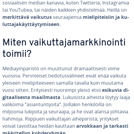
so­si­aa­li­sen median kanavia, kuten Twitteriä, Ins­tagra­mia
tai YouTubea, tai näiden kaikkien yh­dis­tel­mää. Heillä on
mer­kit­tä­vä vaikutus
seu­raa­jien­sa
mie­li­pi­tei­siin ja ku­
lut­ta­ja­käyt­täy­ty­mi­seen
.
Miten vai­kut­ta­ja­mark­ki­noin­ti
toimii?
Me­diaym­pä­ris­tö on muuttunut dra­maat­ti­ses­ti viime
vuosina. Pe­rin­tei­set tie­do­tus­vä­li­neet eivät enää vaikuta
yleiseen mie­li­pi­tee­seen samalla tavalla kuin muutama
vuosi sitten. Eri­tyi­ses­ti nuorempi yleisö etsii
esikuvia di­
gi­taa­li­ses­ta maa­il­mas­ta
. Lu­kui­sis­ta aiheista löytyy laaja
valikoima ”asian­tun­ti­joi­ta”. Joillakin hen­ki­löil­lä on
miljoonia lukijoita ja seuraajia, ja he ovat alansa johtavia
hahmoja. Riippuen vai­kut­ta­jan ai­he­pii­ris­tä, yritykset
voivat tavoittaa heidän kauttaan
arvokkaan ja tarkasti
mää­ri­tel­lyn koh­de­ryh­män
.