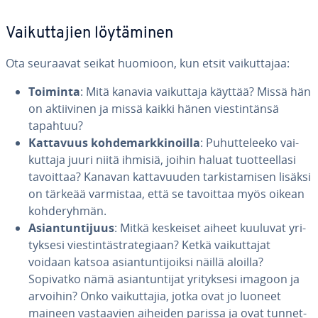
Vai­kut­ta­jien löy­tä­mi­nen
Ota seuraavat seikat huomioon, kun etsit vai­kut­ta­jaa:
Toiminta
: Mitä kanavia vai­kut­ta­ja käyttää? Missä hän
on ak­tii­vi­nen ja missä kaikki hänen vies­tin­tän­sä
tapahtuu?
Kattavuus koh­de­mark­ki­noil­la
: Pu­hut­te­lee­ko vai­
kut­ta­ja juuri niitä ihmisiä, joihin haluat tuot­teel­la­si
tavoittaa? Kanavan kat­ta­vuu­den tar­kis­ta­mi­sen lisäksi
on tärkeää varmistaa, että se tavoittaa myös oikean
koh­de­ryh­män.
Asian­tun­ti­juus
: Mitkä keskeiset aiheet kuuluvat yri­
tyk­se­si vies­tin­tä­stra­te­gi­aan? Ketkä vai­kut­ta­jat
voidaan katsoa asian­tun­ti­joik­si näillä aloilla?
Sopivatko nämä asian­tun­ti­jat yri­tyk­se­si imagoon ja
arvoihin? Onko vai­kut­ta­jia, jotka ovat jo luoneet
maineen vas­taa­vien aiheiden parissa ja ovat tun­net­