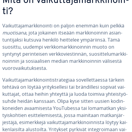
Mitä on vai­kut­ta­ja­mark­ki­noin­
ti?
Vai­kut­ta­ja­mark­ki­noin­ti on paljon enemmän kuin pelkkä
muotisana
, jota jokainen itseään mark­ki­noin­nin asian­
tun­ti­jak­si kutsuva henkilö heittelee ym­pä­riin­sä. Tämä
suosittu, uudempi verk­ko­mark­ki­noin­nin muoto on
syntynyt pe­rin­tei­sen verk­ko­vies­tin­nän, suo­sit­te­lu­mark­ki­
noin­nin ja so­si­aa­li­sen median mark­ki­noin­nin välisestä
vuo­ro­vai­ku­tuk­ses­ta.
Vai­kut­ta­ja­mark­ki­noin­ti­stra­te­gi­aa so­vel­let­taes­sa tärkein
tehtävä on löytää yri­tyk­sel­le­si tai brän­dil­le­si sopivat vai­
kut­ta­jat, ottaa heihin yhteyttä ja luoda toimiva yh­teis­työ­
suh­de heidän kanssaan. Olipa kyse sitten uusien ko­din­
ko­nei­den avaa­mi­ses­ta You­Tu­bes­sa tai lo­ma­mat­kan yk­si­
tyis­koh­tien esit­te­le­mi­ses­tä, jossa mainitaan mat­kan­jär­
jes­tä­jä, esi­merk­ke­jä vai­kut­ta­ja­mark­ki­noin­nis­ta löytyy kai­
ken­lai­sil­ta alus­toil­ta. Yritykset pyrkivät in­tegroi­maan vai­