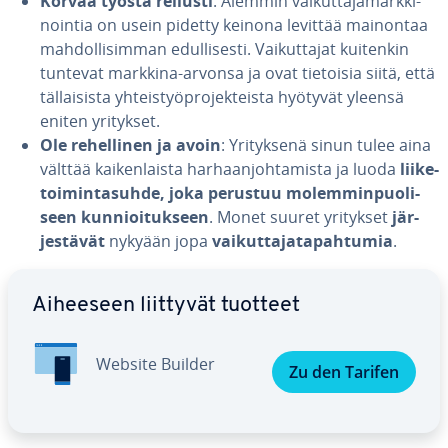
Korvaa työstä reilusti
: Aiemmin vai­kut­ta­ja­mark­ki­
noin­tia on usein pidetty keinona levittää mainontaa
mah­dol­li­sim­man edul­li­ses­ti. Vai­kut­ta­jat kuitenkin
tuntevat markkina-arvonsa ja ovat tietoisia siitä, että
täl­lai­sis­ta yh­teis­työpro­jek­teis­ta hyötyvät yleensä
eniten yritykset.
Ole re­hel­li­nen ja avoin
: Yri­tyk­se­nä sinun tulee aina
välttää kai­ken­lais­ta har­haan­joh­ta­mis­ta ja luoda
lii­ke­
toi­min­ta­suh­de, joka perustuu mo­lem­min­puo­li­
seen kun­nioi­tuk­seen
. Monet suuret yritykset
jär­
jes­tä­vät
nykyään jopa
vai­kut­ta­ja­ta­pah­tu­mia
.
Siirry pää­va­lik­koon
Aiheeseen liittyvät tuotteet
Website Builder
Zu den Tarifen