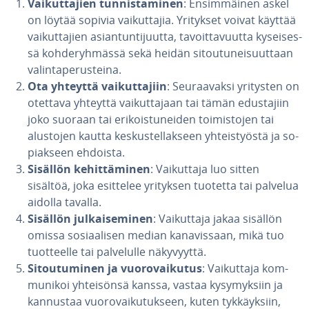
Vai­kut­ta­jien tun­nis­ta­mi­nen
: En­sim­mäi­nen askel
on löytää sopivia vai­kut­ta­jia. Yritykset voivat käyttää
vai­kut­ta­jien asian­tun­ti­juut­ta, ta­voit­ta­vuut­ta ky­sei­ses­
sä koh­de­ryh­mäs­sä sekä heidän si­tou­tu­nei­suut­taan
va­lin­ta­pe­rus­tei­na.
Ota yhteyttä vai­kut­ta­jiin
: Seu­raa­vak­si yritysten on
otettava yhteyttä vai­kut­ta­jaan tai tämän edus­ta­jiin
joko suoraan tai eri­kois­tu­nei­den toi­mis­to­jen tai
alustojen kautta kes­kus­tel­lak­seen yh­teis­työs­tä ja so­
piak­seen ehdoista.
Sisällön ke­hit­tä­mi­nen
: Vai­kut­ta­ja luo sitten
sisältöä, joka esittelee yrityksen tuotetta tai palvelua
aidolla tavalla.
Sisällön jul­kai­se­mi­nen
: Vai­kut­ta­ja jakaa sisällön
omissa so­si­aa­li­sen median ka­na­vis­saan, mikä tuo
tuot­teel­le tai pal­ve­lul­le nä­ky­vyyt­tä.
Si­tou­tu­mi­nen ja vuo­ro­vai­ku­tus
: Vai­kut­ta­ja kom­
mu­ni­koi yh­tei­sön­sä kanssa, vastaa ky­sy­myk­siin ja
kannustaa vuo­ro­vai­ku­tuk­seen, kuten tyk­käyk­siin,