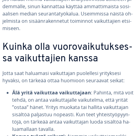
dem­mäl­le, sinun kannattaa käyttää am­mat­ti­mais­ta so­si­
aa­li­sen median seu­ran­ta­työ­ka­lua. Useim­mis­sa näistä oh­
jel­mis­ta on si­sään­ra­ken­ne­tut toiminnot vai­kut­ta­jien et­si­
mi­seen.
Kuinka olla vuo­ro­vai­ku­tuk­ses­
sa vai­kut­ta­jien kanssa
Jotta saat haluamasi vai­kut­ta­jan puo­lel­le­si yri­tyk­se­si
hyväksi, on tärkeää ottaa huomioon seuraavat seikat:
Älä yritä vaikuttaa vai­kut­ta­jaan
: Pahinta, mitä voit
tehdä, on antaa vai­kut­ta­jal­le vai­ku­tel­ma, että yrität
”ostaa” hänet. Yritys muokata tai hallita vai­kut­ta­jan
sisältöä paljastuu nopeasti. Kun teet yh­teis­työ­pyyn­
tö­jä, on tärkeää antaa vai­kut­ta­jan luoda sisältöä ha­
lua­mal­laan tavalla.