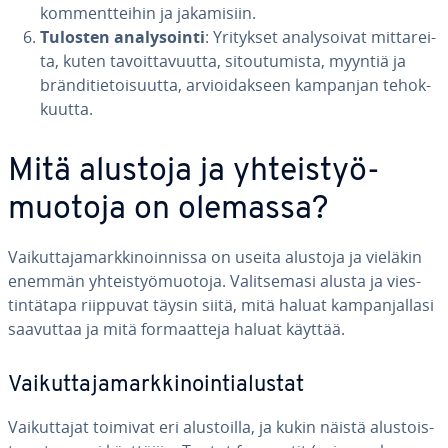
kom­ment­tei­hin ja ja­ka­mi­siin.
Tulosten ana­ly­soin­ti
: Yritykset ana­ly­soi­vat mit­ta­rei­
ta, kuten ta­voit­ta­vuut­ta, si­tou­tu­mis­ta, myyntiä ja
brän­di­tie­toi­suut­ta, ar­vioi­dak­seen kampanjan te­hok­
kuut­ta.
Mitä alustoja ja yh­teis­työ­
muo­to­ja on olemassa?
Vai­kut­ta­ja­mark­ki­noin­nis­sa on useita alustoja ja vieläkin
enemmän yh­teis­työ­muo­to­ja. Va­lit­se­ma­si alusta ja vies­
tin­tä­ta­pa riippuvat täysin siitä, mitä haluat kam­pan­jal­la­si
saavuttaa ja mitä for­maat­te­ja haluat käyttää.
Vai­kut­ta­ja­mark­ki­noin­tia­lus­tat
Vai­kut­ta­jat toimivat eri alus­toil­la, ja kukin näistä alus­tois­