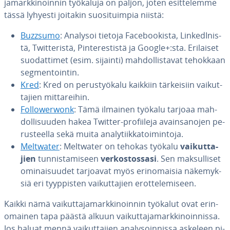
ja­mark­ki­noin­nin työkaluja on paljon, joten esit­te­lem­me
tässä lyhyesti joitakin suo­si­tuim­pia niistä:
Buzzsumo
: Analysoi tietoja Face­boo­kis­ta, Lin­ke­dI­nis­
tä, Twit­te­ris­tä, Pin­te­res­tis­tä ja Google+:sta. Erilaiset
suo­dat­ti­met (esim. sijainti) mah­dol­lis­ta­vat tehokkaan
seg­men­toin­tin.
Kred
: Kred on pe­rus­työ­ka­lu kaikkiin tär­kei­siin vai­kut­
ta­jien mit­ta­rei­hin.
Fol­lowerwonk
: Tämä ilmainen työkalu tarjoaa mah­
dol­li­suu­den hakea Twitter-pro­fii­le­ja avain­sa­no­jen pe­
rus­teel­la sekä muita ana­ly­tiik­ka­toi­min­to­ja.
Meltwater
: Meltwater on tehokas työkalu
vai­kut­ta­
jien
tun­nis­ta­mi­seen
ver­kos­tos­sa­si
. Sen mak­sul­li­set
omi­nai­suu­det tarjoavat myös erin­omai­sia nä­ke­myk­
siä eri tyyp­pis­ten vai­kut­ta­jien erot­te­le­mi­seen.
Kaikki nämä vai­kut­ta­ja­mark­ki­noin­nin työkalut ovat erin­
omai­nen tapa päästä alkuun vai­kut­ta­ja­mark­ki­noin­nis­sa.
Jos haluat mennä vai­kut­ta­jien ana­ly­soin­nis­sa askeleen pi­