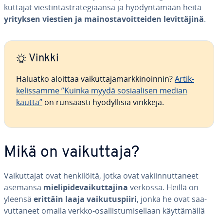
kut­ta­jat vies­tin­tä­stra­te­gi­aan­sa ja hyö­dyn­tä­mään heitä
yrityksen viestien ja mai­nos­ta­voit­tei­den le­vit­tä­ji­nä
.
Vinkki
Haluatko aloittaa vai­kut­ta­ja­mark­ki­noin­nin?
Ar­tik­
ke­lis­sam­me ”Kuinka myydä so­si­aa­li­sen median
kautta”
on runsaasti hyö­dyl­li­siä vinkkejä.
Mikä on vai­kut­ta­ja?
Vai­kut­ta­jat ovat hen­ki­löi­tä, jotka ovat va­kiin­nut­ta­neet
asemansa
mie­li­pi­de­vai­kut­ta­ji­na
verkossa. Heillä on
yleensä
erittäin laaja vai­ku­tus­pii­ri
, jonka he ovat saa­
vut­ta­neet omalla verkko-osal­lis­tu­mi­sel­laan käyt­tä­mäl­lä