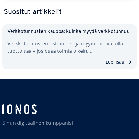
Suositut ar­tik­ke­lit
Verk­ko­tun­nus­ten kauppa: kuinka myydä verk­ko­tun­nus
Verk­ko­tun­nus­ten ostaminen ja myyminen voi olla
tuot­toi­saa – jos osaa toimia oikein.…
Lue lisää
Sinun di­gi­taa­li­nen kump­pa­ni­si