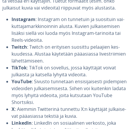
ta vetoaa eri käyt­tä­jiin. Tuetut formaatit (esim. onko
julkaisut kuvia vai videoita) riippuvat myös alustasta.
Instagram
: Instagram on tunnetuin ja suosituin vai­
kut­ta­ja­mark­ki­noin­nin alusta. Kuvien jul­kai­se­mi­sen
lisäksi siellä voi luoda myös Instagram-tarinoita tai
Reels-videoita.
Twitch
: Twitch on erityisen suosittu pelaajien kes­
kuu­des­sa. Alustaa käytetään pää­asias­sa li­ve­strii­mien
lä­het­tä­mi­seen.
TikTok
: TikTok on sovellus, jossa käyttäjät voivat
julkaista ja katsella lyhyitä videoita.
YouTube
: Sivusto tunnetaan en­si­si­jai­ses­ti pidempien
videoiden jul­kai­se­mi­ses­ta. Siihen voi kuitenkin ladata
myös lyhyitä videoita, joita kutsutaan YouTube
Short­sik­si.
X
: Aiemmin Twit­te­ri­nä tunnettu X:n käyttäjät jul­kai­se­
vat pää­asias­sa tekstiä ja kuvia.
LinkedIn
: LinkedIn on so­si­aa­li­nen verkosto, joka