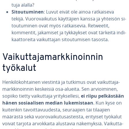
tu­ja alalla?
Si­tou­tu­mi­nen
: Luvut eivät ole ainoa rat­kai­se­va
tekijä. Vuo­ro­vai­ku­tus käyt­tä­jien kanssa ja yhteisön si­
tou­tu­mi­nen ovat myös rat­kai­se­via. Retweetit,
kommentit, jakamiset ja tyk­käyk­set ovat tärkeitä in­di­
kaat­to­rei­ta vai­kut­ta­jan si­tou­tu­mi­sen tasosta.
Vai­kut­ta­ja­mark­ki­noin­nin
työkalut
Hen­ki­lö­koh­tai­nen viestintä ja tutkimus ovat vai­kut­ta­ja­
mark­ki­noin­nin keskeisiä osa-alueita. Sen ar­vioi­mi­nen,
sopiiko tietty vai­kut­ta­ja yri­tyk­sel­le­si,
ei riipu pel­käs­tään
hänen so­si­aa­li­sen median lu­ke­mis­taan
. Kun kyse on
kuitenkin ta­voit­ta­vuu­des­ta, seu­raa­jien tai tilaajien
määrästä sekä vuo­ro­vai­ku­tusas­teis­ta, erityiset työkalut
voivat tarjota ar­vok­kai­ta alustavia nä­ke­myk­siä. Vai­kut­ta­