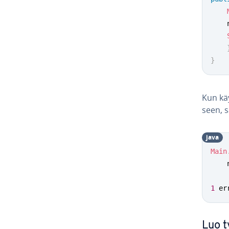
}
Kun k
seen, s
java
Main
1
 er
Luo ty