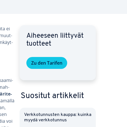
ta ei
a muut­
Aiheeseen liittyvät
in­käyt­
tuotteet
Zu den Tarifen
kaa­mi­
 mah­
­ri­te­
Suositut ar­tik­ke­lit
ä­mäl­lä
an,
 sen
Verk­ko­tun­nus­ten kauppa: kuinka
dia voi
myydä verk­ko­tun­nus