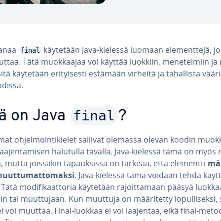
a­naa
käytetään Java-kielessä luomaan ele­ment­te­jä, joi
final
ttaa. Tätä muok­kaa­jaa voi käyttää luokkiin, me­ne­tel­miin j
 Sitä käytetään eri­tyi­ses­ti estämään virheitä ja ta­hal­lis­ta vää­r
odissa.
final
ä on Java
?
t oh­jel­moin­ti­kie­let sallivat olemassa olevan koodin muok­
laa­jen­ta­mi­sen halutulla tavalla. Java-kielessä tämä on myös
­ta, mutta joissakin ta­pauk­sis­sa on tärkeää, että elementti
mää
uut­tu­mat­to­mak­si
. Java-kielessä tämä voidaan tehdä käyt­t
. Tätä mo­di­fi­kaat­to­ria käytetään ra­joit­ta­maan pääsyä luokka
n tai muut­tu­jaan. Kun muuttuja on mää­ri­tet­ty lo­pul­li­sek­si,
i voi muuttaa. Final-luokkaa ei voi laajentaa, eikä final-meto