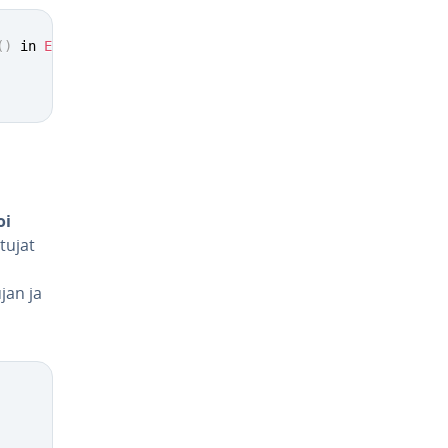
(
)
 in 
Emperor
public
final
void
myTitle
(
)
{
oi
tujat
jan ja