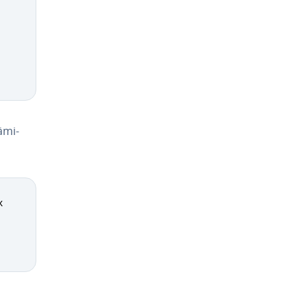
­mi­

