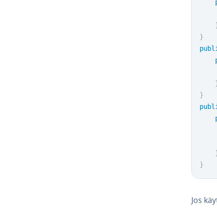
}
publ
}
publ
}
Jos käy