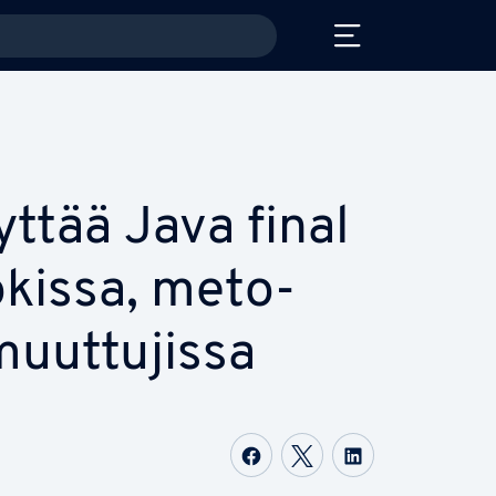
ttää Java final
kissa, me­to­
uut­tu­jis­sa
Jaa Face­boo­kis­sa
Jaa Twit­te­ris­sä
Jaa Lin­ke­dI­n