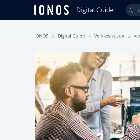
Digital Guide
Ha
Siirry sisältöön
IONOS
Digital Guide
Verk­ko­si­vus­tot
Ver