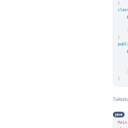
}
clas
}
publ
}
Tulostu
java
Main