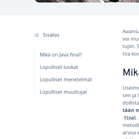
Avain­s
Sisällys
voi muu
tu­jiin.
töä ko
Mikä on Java final?
Lo­pul­li­set luokat
Mik
Lo­pul­li­set me­ne­tel­mät
Useimma
Lo­pul­li­set muuttujat
sen ja 
dol­lis
tään m
final
metodii
arvoa e