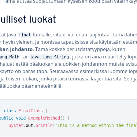
. Tämä auttaa suo­jau­tu­maan kyseisen koodiosan vää­rin­käy­t
ul­li­set luokat
tät Java
luokalle, sitä ei voi enää laajentaa. Tämä lä­hes
final
n hyvin yleinen, ja monissa ta­pauk­sis­sa sitä käytetään estä
okan johdanto
. Tämä koskee pe­rus­da­ta­tyyp­pe­jä, kuten
tai
, jotka on aina mää­ri­tel­ty lo­pul­l
ang.Math
java.lang.String
haluat estää pääluokan ala­luok­kien johdannon muista syistä
käyttö on paras tapa. Seu­raa­vas­sa esi­mer­kis­sä luomme lo­pul
ja toisen luokan, jonka pitäisi teoriassa laajentaa sitä. Sen j
ääluokka pää­me­ne­tel­mäl­lä.
l
class
FinalClass
{
public
void
exampleMethod
(
)
{
System
.
out
.
println
(
"This is a method within the fina
}