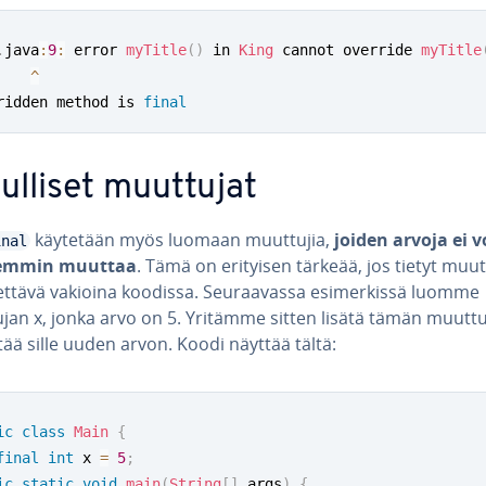
.
java
:
9
:
 error 
myTitle
(
)
 in 
King
 cannot override 
myTitle
^
ridden method is 
final
ul­li­set muuttujat
käytetään myös luomaan muuttujia,
joiden arvoja ei v
inal
mmin muuttaa
. Tämä on erityisen tärkeää, jos tietyt muut
ttävä vakioina koodissa. Seu­raa­vas­sa esi­mer­kis­sä luomme
jan x, jonka arvo on 5. Yritämme sitten lisätä tämän muuttu
ää sille uuden arvon. Koodi näyttää tältä:
ic
class
Main
{
final
int
 x 
=
5
;
ic
static
void
main
(
String
[
]
 args
)
{