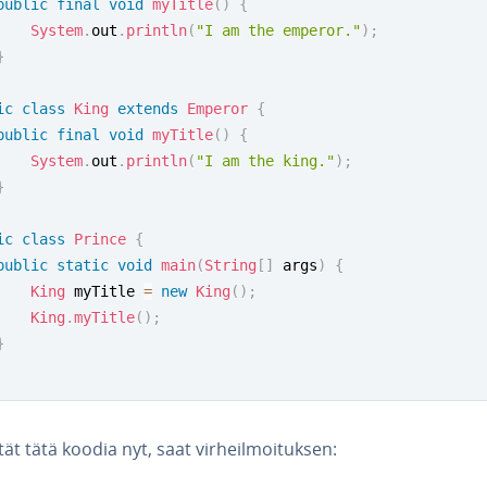
public
final
void
myTitle
(
)
{
System
.
out
.
println
(
"I am the emperor."
)
;
}
ic
class
King
extends
Emperor
{
public
final
void
myTitle
(
)
{
System
.
out
.
println
(
"I am the king."
)
;
}
ic
class
Prince
{
public
static
void
main
(
String
[
]
 args
)
{
King
 myTitle 
=
new
King
(
)
;
King
.
myTitle
(
)
;
}
tät tätä koodia nyt, saat vir­heil­moi­tuk­sen: