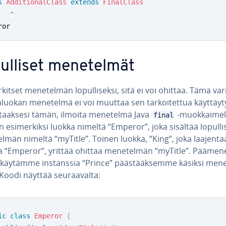
s
AdditionalClass
extends
FinalClass
^
ror
ul­li­set me­ne­tel­mät
kitset me­ne­tel­män lo­pul­li­sek­si, sitä ei voi ohittaa. Tämä va
aluokan menetelmä ei voi muuttaa sen tar­koi­tet­tua käyt­täy­ty
­taak­se­si tämän, ilmoita menetelmä Java
-muok­kai­mel­
final
 esi­mer­kik­si luokka nimeltä “Emperor”, joka sisältää lo­pul­li
el­män nimeltä “myTitle”. Toinen luokka, “King”, joka laajenta
 “Emperor”, yrittää ohittaa me­ne­tel­män “myTitle”. Pää­me­ne
käytämme ins­tans­sia “Prince” pääs­tääk­sem­me käsiksi me­ne­
oodi näyttää seu­raa­val­ta:
ic
class
Emperor
{