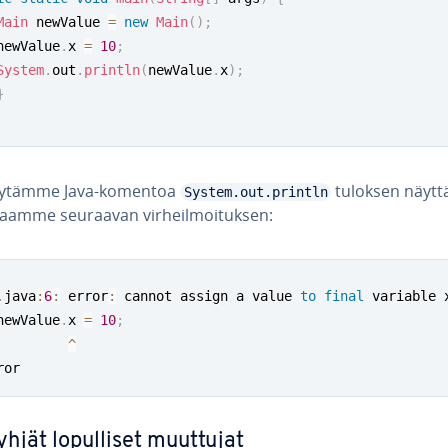
Main
 newValue 
=
new
Main
(
)
;
	newValue
.
x 
=
10
;
System
.
out
.
println
(
newValue
.
x
)
;
}
äytämme Java-komentoa
tuloksen näyt­tä
System.out.println
aamme seuraavan vir­heil­moi­tuk­sen:
.
java
:
6
:
 error
:
 cannot assign a value 
to
final
 variable x
	newValue
.
x 
=
10
;
^
ror
hjät lo­pul­li­set muuttujat