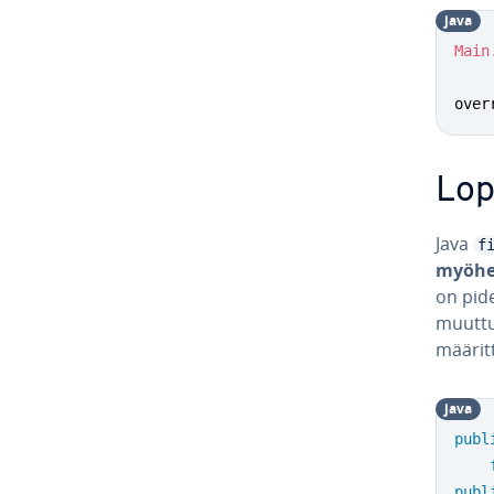
java
Main
over
Lo­p
Java
f
myöhe
on pide
muuttu
määritt
java
publ
publ