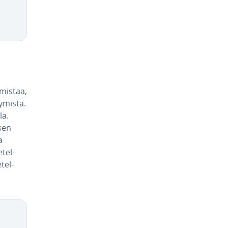
rmistaa,
­mis­tä.
la.
­sen
a
­tel­
tel­