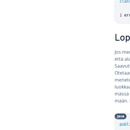
clas
1
 er
Lo­p
Jos mer
että al
Saa­vut
Otetaan
me­ne­t
luokkaa
mäs­sä 
mään. K
java
publ