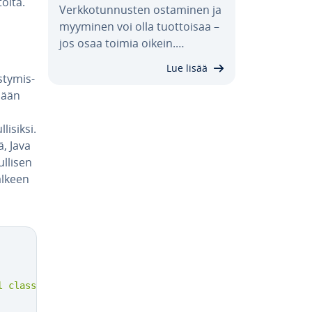
öl­tä.
Verk­ko­tun­nus­ten ostaminen ja
myyminen voi olla tuot­toi­saa –
jos osaa toimia oikein.…
Lue lisää
­ty­mis­
mään
i­sik­si.
, Java
­li­sen
älkeen
l class."
)
;