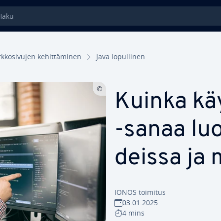
ku
k­ko­si­vu­jen ke­hit­tä­mi­nen
Java lo­pul­li­nen
Kuinka käy
-sanaa luo
deis­sa ja m
IONOS toimitus
03.01.2025
4 mins