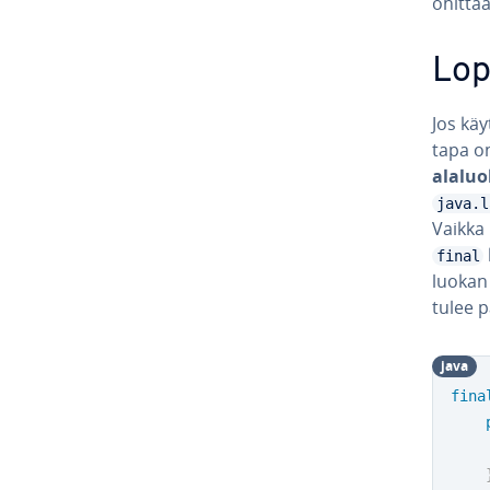
ohittaa
Lo­p
Jos käy
ta­pa o
alalu
java.l
Vaikka 
final
luokan 
tulee p
java
fina