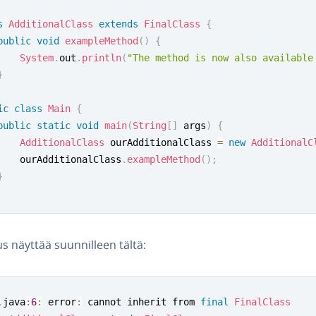
s
AdditionalClass
extends
FinalClass
{
public
void
exampleMethod
(
)
{
System
.
out
.
println
(
"The method is now also available
}
ic
class
Main
{
public
static
void
main
(
String
[
]
 args
)
{
AdditionalClass
 ourAdditionalClass 
=
new
AdditionalC
		ourAdditionalClass
.
exampleMethod
(
)
;
}
s näyttää suun­nil­leen tältä:
.
java
:
6
:
 error
:
 cannot inherit from 
final
FinalClass