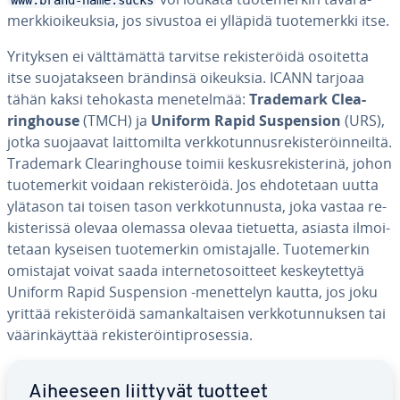
www.brand-name.sucks
merk­kioi­keuk­sia, jos sivustoa ei ylläpidä tuo­te­merk­ki itse.
Yrityksen ei vält­tä­mät­tä tarvitse re­kis­te­röi­dä osoitetta
itse suo­ja­tak­seen brändinsä oikeuksia. ICANN tarjoaa
tähän kaksi tehokasta me­ne­tel­mää:
Trademark Clea­
ring­house
(TMCH) ja
Uniform Rapid Sus­pen­sion
(URS),
jotka suojaavat lait­to­mil­ta verk­ko­tun­nus­re­kis­te­röin­neil­tä.
Trademark Clea­ring­house toimii kes­kus­re­kis­te­ri­nä, johon
tuo­te­mer­kit voidaan re­kis­te­röi­dä. Jos eh­do­te­taan uutta
ylätason tai toisen tason verk­ko­tun­nus­ta, joka vastaa re­
kis­te­ris­sä olevaa olemassa olevaa tietuetta, asiasta il­moi­
te­taan kyseisen tuo­te­mer­kin omis­ta­jal­le. Tuo­te­mer­kin
omistajat voivat saada in­ter­ne­to­soit­teet kes­key­tet­tyä
Uniform Rapid Sus­pen­sion -me­net­te­lyn kautta, jos joku
yrittää re­kis­te­röi­dä sa­man­kal­tai­sen verk­ko­tun­nuk­sen tai
vää­rin­käyt­tää re­kis­te­röin­tipro­ses­sia.
Siirry pää­va­lik­koon
Aiheeseen liittyvät tuotteet