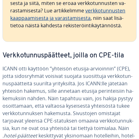
ses­ta ja siitä, miten se eroaa verk­ko­tun­nus­ten va­
ras­ta­mi­ses­ta? Lue ar­tik­ke­lim­me
verk­ko­tun­nus­ten
kaap­paa­mi­ses­ta ja va­ras­ta­mi­ses­ta
, niin saat li­sä­
tie­toa näistä kahdesta re­kis­te­röin­ti­käy­tän­nös­tä.
Verk­ko­tun­nus­päät­teet, joilla on CPE-tila
ICANN otti käyttöön ”yhteisön etusija-ar­vioin­nin” (CPE),
jotta si­dos­ryh­mät voisivat suojata suo­sit­tu­ja verk­ko­tun­
nus­päät­tei­tä suurilta yri­tyk­sil­tä. Jos ICANN:lle jätetään
yhteisön hakemus, sille annetaan etusija pe­rin­tei­siin ha­
ke­muk­siin nähden. Näin tapahtuu vain, jos hakija pystyy
osoit­ta­maan, että valtaosa ky­sei­ses­tä yh­tei­sös­tä tukee
verk­ko­tun­nuk­sen hakemusta. Si­vus­to­jen omistajat
tarjoavat yleensä CPE-statuksen omaavia verk­ko­tun­nuk­
sia, kun ne ovat osa yhteisöä tai tiettyä toimialaa. Näin
.hotel-päätteet
kes­kit­ty­vät yk­si­no­maan ho­tel­lei­hin, ho­tel­