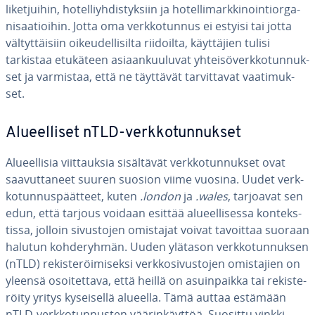
li­ket­jui­hin, ho­tel­liyh­dis­tyk­siin ja ho­tel­li­mark­ki­noin­tior­ga­
ni­saa­tioi­hin. Jotta oma verk­ko­tun­nus ei estyisi tai jotta
väl­tyt­täi­siin oi­keu­del­li­sil­ta riidoilta, käyt­tä­jien tulisi
tarkistaa etukäteen asi­aan­kuu­lu­vat yh­tei­sö­verk­ko­tun­nuk­
set ja varmistaa, että ne täyttävät tar­vit­ta­vat vaa­ti­muk­
set.
Alu­eel­li­set nTLD-verk­ko­tun­nuk­set
Alu­eel­li­sia viit­tauk­sia si­säl­tä­vät verk­ko­tun­nuk­set ovat
saa­vut­ta­neet suuren suosion viime vuosina. Uudet verk­
ko­tun­nus­päät­teet, kuten
.london
ja
.wales
, tarjoavat sen
edun, että tarjous voidaan esittää alu­eel­li­ses­sa kon­teks­
tis­sa, jolloin si­vus­to­jen omistajat voivat tavoittaa suoraan
halutun koh­de­ryh­män. Uuden ylätason verk­ko­tun­nuk­sen
(nTLD) re­kis­te­röi­mi­sek­si verk­ko­si­vus­to­jen omis­ta­jien on
yleensä osoi­tet­ta­va, että heillä on asuin­paik­ka tai re­kis­te­
röi­ty yritys ky­sei­sel­lä alueella. Tämä auttaa estämään
nTLD-verk­ko­tun­nus­ten vää­rin­käyt­töä. Suosittu vinkki