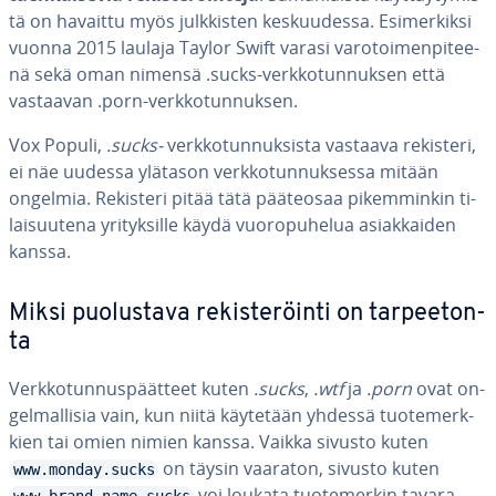
tä on havaittu myös julk­kis­ten kes­kuu­des­sa. Esi­mer­kik­si
vuonna 2015 laulaja Taylor Swift varasi va­ro­toi­men­pi­tee­
nä sekä oman nimensä .sucks-verk­ko­tun­nuk­sen että
vastaavan .porn-verk­ko­tun­nuk­sen.
Vox Populi,
.sucks-
verk­ko­tun­nuk­sis­ta vastaava rekisteri,
ei näe uudessa ylätason verk­ko­tun­nuk­ses­sa mitään
ongelmia. Rekisteri pitää tätä pääteosaa pi­kem­min­kin ti­
lai­suu­te­na yri­tyk­sil­le käydä vuo­ro­pu­he­lua asiak­kai­den
kanssa.
Miksi puo­lus­ta­va re­kis­te­röin­ti on tar­pee­ton­
ta
Verk­ko­tun­nus­päät­teet kuten
.sucks
,
.wtf
ja
.porn
ovat on­
gel­mal­li­sia vain, kun niitä käytetään yhdessä tuo­te­merk­
kien tai omien nimien kanssa. Vaikka sivusto kuten
on täysin vaaraton, sivusto kuten
www.monday.sucks
voi loukata tuo­te­mer­kin ta­va­ra­