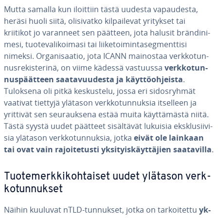
Mutta samalla kun iloittiin tästä uudesta va­pau­des­ta,
heräsi huoli siitä, oli­si­vat­ko kil­pai­le­vat yritykset tai
kriitikot jo varanneet sen päätteen, jota halusit brän­di­ni­
me­si, tuo­te­va­li­koi­ma­si tai lii­ke­toi­min­ta­seg­ment­ti­si
nimeksi. Or­ga­ni­saa­tio, jota ICANN mainostaa verk­ko­tun­
nus­re­kis­te­ri­nä, on viime kädessä vastuussa
verk­ko­tun­
nus­päät­teen saa­ta­vuu­des­ta ja käyt­tö­oh­jeis­ta
.
Tuloksena oli pitkä kes­kus­te­lu, jossa eri si­dos­ryh­mät
vaativat tiettyjä ylätason verk­ko­tun­nuk­sia itselleen ja
yrittivät sen seu­rauk­se­na estää muita käyt­tä­mäs­tä niitä.
Tästä syystä uudet päätteet si­säl­tä­vät lukuisia eksklusii­vi­
sia ylätason verk­ko­tun­nuk­sia, jotka
eivät ole lainkaan
tai ovat vain ra­joi­te­tus­ti yk­si­tyis­käyt­tä­jien saa­ta­vil­la
.
Tuo­te­merk­ki­koh­tai­set uudet ylätason verk­
ko­tun­nuk­set
Näihin kuuluvat nTLD-tunnukset, jotka on tar­koi­tet­tu
yk­