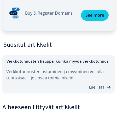
Buy & Register Domains
See more
Suositut ar­tik­ke­lit
Verk­ko­tun­nus­ten kauppa: kuinka myydä verk­ko­tun­nus
Verk­ko­tun­nus­ten ostaminen ja myyminen voi olla
tuot­toi­saa – jos osaa toimia oikein.…
Lue lisää
Aiheeseen liittyvät ar­tik­ke­lit