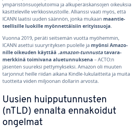
ym­pä­ris­tön­suo­je­lu­toi­mia ja al­ku­pe­räis­kan­so­jen oikeuksia
kä­sit­te­le­vil­le verk­ko­si­vus­toil­le. Allianssi vaati myös, että
ICANN laatisi uuden säännön, jonka mukaan
maan­tie­
teel­li­sil­le luokille myön­net­täi­siin eri­tyis­suo­ja
.
Vuonna 2019, peräti seitsemän vuotta myöhemmin,
ICANN asettui suu­ry­ri­tyk­sen puolelle ja
myönsi Amazo­
nil­le oikeuden käyttää
.amazon-tunnusta
ta­va­ra­
merk­ki­nä toimivana alue­tun­nuk­se­na
– ACTO:n
jäsenten suureksi pet­ty­myk­sek­si. Amazon oli muuten
tarjonnut heille riidan aikana Kindle-lu­ku­lait­tei­ta ja muita
tuotteita viiden miljoonan dollarin arvosta.
Uusien huip­pu­tun­nus­ten
(nTLD) ennalta en­na­koi­dut
ongelmat