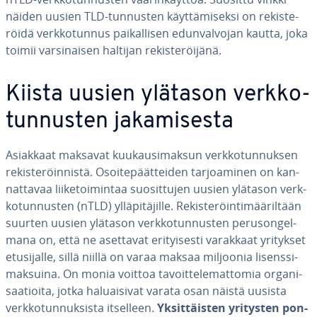
näiden uusien TLD-tunnusten käyt­tä­mi­sek­si on re­kis­te­
röi­dä verk­ko­tun­nus pai­kal­li­sen edun­val­vo­jan kautta, joka
toimii var­si­nai­sen haltijan re­kis­te­röi­jä­nä.
Kiista uusien ylätason verk­ko­
tun­nus­ten ja­ka­mi­ses­ta
Asiakkaat maksavat kuu­kausi­mak­sun verk­ko­tun­nuk­sen
re­kis­te­röin­nis­tä. Osoi­te­päät­tei­den tar­joa­mi­nen on kan­
nat­ta­vaa lii­ke­toi­min­taa suo­sit­tu­jen uusien ylätason verk­
ko­tun­nus­ten (nTLD) yl­lä­pi­tä­jil­le. Re­kis­te­röin­ti­mää­ril­tään
suurten uusien ylätason verk­ko­tun­nus­ten pe­rus­on­gel­
ma­na on, että ne asettavat eri­tyi­ses­ti varakkaat yritykset
etusi­jal­le, sillä niillä on varaa maksaa miljoonia li­sens­si­
mak­sui­na. On monia voittoa ta­voit­te­le­mat­to­mia or­ga­ni­
saa­tioi­ta, jotka ha­luai­si­vat varata osan näistä uusista
verk­ko­tun­nuk­sis­ta itselleen.
Yk­sit­täis­ten yritysten pon­