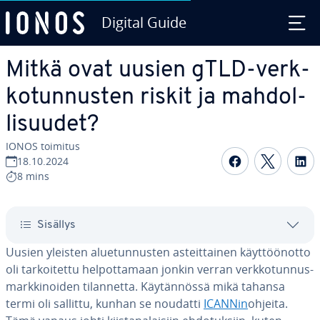
Digital Guide
Siirry sisältöön
Mitkä ovat uusien gTLD-verk­
ko­tun­nus­ten riskit ja mah­dol­
li­suu­det?
IONOS toimitus
Jaa Face­boo
Jaa Twit
Ja
18.10.2024
8 mins
Sisällys
Uusien yleisten alue­tun­nus­ten as­teit­tai­nen käyt­töön­ot­to
oli tar­koi­tet­tu hel­pot­ta­maan jonkin verran verk­ko­tun­nus­
mark­ki­noi­den ti­lan­net­ta. Käy­tän­nös­sä mikä tahansa
termi oli sallittu, kunhan se noudatti
ICANNin
ohjeita.