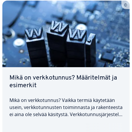
Mikä on verk­ko­tun­nus? Mää­ri­tel­mät ja
esimerkit
Mikä on verk­ko­tun­nus? Vaikka termiä käytetään
usein, verk­ko­tun­nus­ten toi­min­nas­ta ja ra­ken­tees­ta
ei aina ole selvää käsitystä. Verk­ko­tun­nus­jär­jes­tel­
män (DNS) hie­rark­ki­sen rakenteen tun­te­mi­nen on
olen­nai­sen tärkeää kaikille, jotka työs­ken­te­le­vät