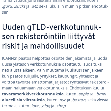
Tämä vapaus johti kiis­ta­na­lai­siin eh­do­tuk­siin, kuten
.guru
,
.sucks
ja
.wtf
, sekä lukuisiin muihin pitkiin eh­do­tuk­
siin.
Uuden gTLD-verk­ko­tun­nuk­
sen re­kis­te­röin­tiin liittyvät
riskit ja mah­dol­li­suu­det
ICANN:n päätös helpottaa osoit­tei­den jakamista ja luoda
uusia ylätason verk­ko­tun­nuk­sia osoit­tau­tui suo­si­tuk­si
heti alusta alkaen. Vain muutama kuukausi sen jälkeen,
kun päätös tuli julki, yritykset, kaupungit, yhteisöt ja
voittoa ta­voit­te­le­mat­to­mat järjestöt ryn­tä­si­vät re­kis­te­röi­
mään ha­lua­mi­aan verk­ko­tun­nuk­sia. Eh­do­tuk­siin kuului
ta­va­ra­merk­ki­verk­ko­tun­nuk­sia
, kuten
.apple
tai
.bmw
,
alu­eel­li­sia viit­tauk­sia
, kuten
.nyc
ja
.boston
, sekä yleisiä
termejä, kuten
.love
,
.blog
ja
.shop
.