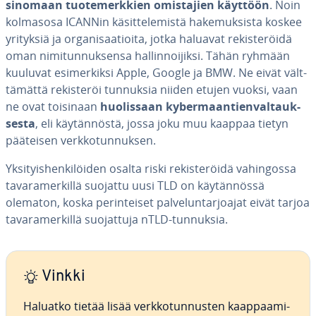
si­no­maan tuo­te­merk­kien omis­ta­jien käyttöön
. Noin
kolmasosa ICANNin kä­sit­te­le­mis­tä ha­ke­muk­sis­ta koskee
yrityksiä ja or­ga­ni­saa­tioi­ta, jotka haluavat re­kis­te­röi­dä
oman ni­mi­tun­nuk­sen­sa hal­lin­noi­jik­si. Tähän ryhmään
kuuluvat esi­mer­kik­si Apple, Google ja BMW. Ne eivät vält­
tä­mät­tä re­kis­te­röi tunnuksia niiden etujen vuoksi, vaan
ne ovat toisinaan
huo­lis­saan ky­ber­maan­tien­val­tauk­
ses­ta
, eli käy­tän­nös­tä, jossa joku muu kaappaa tietyn
pääteisen verk­ko­tun­nuk­sen.
Yk­si­tyis­hen­ki­löi­den osalta riski re­kis­te­röi­dä va­hin­gos­sa
ta­va­ra­mer­kil­lä suojattu uusi TLD on käy­tän­nös­sä
olematon, koska pe­rin­tei­set pal­ve­lun­tar­joa­jat eivät tarjoa
ta­va­ra­mer­kil­lä suo­jat­tu­ja nTLD-tunnuksia.
Vinkki
Haluatko tietää lisää verk­ko­tun­nus­ten kaap­paa­mi­