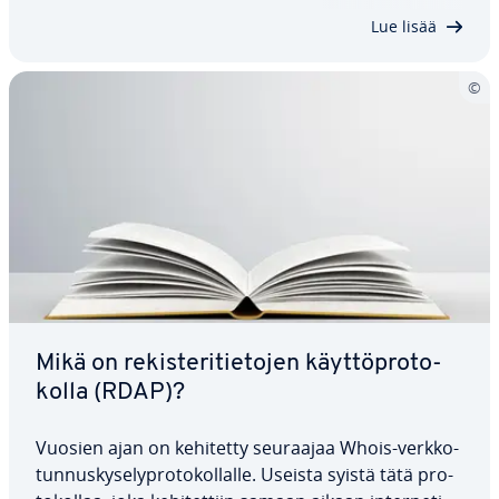
web-hosting-alalla. Selitämme tässä,…
Lue lisää
Mikä on re­kis­te­ri­tie­to­jen käyt­töpro­to­
kol­la (RDAP)?
Vuosien ajan on kehitetty seuraajaa Whois-verk­ko­
tun­nus­ky­se­lypro­to­kol­lal­le. Useista syistä tätä pro­