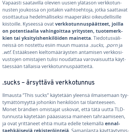
Vapaasti saa­ta­vil­la olevien uusien ylätason verk­ko­tun­
nus­ten joukossa on joitakin vaih­toeh­to­ja, jotka saattavat
osoit­tau­tua he­del­mäl­li­sek­si maa­pe­räk­si oi­keu­del­li­sil­le
kiis­toil­le. Kyseessä ovat
verk­ko­tun­nus­päät­teet, joilla
on po­ten­ti­aa­lia va­hin­goit­taa yritysten, tuo­te­merk­
kien tai yk­si­tyis­hen­ki­löi­den mainetta
. Tie­do­tus­vä­li­
neis­sä on nostettu esiin muun muassa
.sucks
,
.porn
ja
.wtf
. Es­tääk­seen kiel­to­mää­räys­ten antamisen verk­ko­si­
vus­to­jen omis­ta­jien tulisi noudattaa va­ro­vai­suut­ta käyt­
täes­sään tällaisia verk­ko­tun­nus­päät­tei­tä.
.sucks – ärsyttävä verk­ko­tun­nus
Ilmausta ”This sucks” käytetään yleensä il­mai­se­maan tyy­
ty­mät­tö­myyt­tä johonkin henkilöön tai ti­lan­tee­seen.
Monet brändien omistajat uskovat, että tätä uutta TLD-
tunnusta käytetään pää­asias­sa maineen tah­raa­mi­seen,
ja ovat yrit­tä­neet ehtiä muita edelle tekemällä
en­nal­
taeh­käi­se­viä re­kis­te­röin­te­jä
. Sa­man­lais­ta käyt­täy­ty­mis­