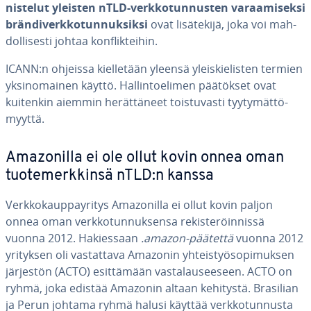
nis­te­lut yleisten nTLD-verk­ko­tun­nus­ten va­raa­mi­sek­si
brän­di­verk­ko­tun­nuk­sik­si
ovat li­sä­te­ki­jä, joka voi mah­
dol­li­ses­ti johtaa konflik­tei­hin.
ICANN:n ohjeissa kiel­le­tään yleensä yleis­kie­lis­ten termien
yk­sin­omai­nen käyttö. Hal­lin­toe­li­men päätökset ovat
kuitenkin aiemmin he­rät­tä­neet tois­tu­vas­ti tyy­ty­mät­tö­
myyt­tä.
Amazo­nil­la ei ole ollut kovin onnea oman
tuo­te­merk­kin­sä nTLD:n kanssa
Verk­ko­kaup­pay­ri­tys Amazo­nil­la ei ollut kovin paljon
onnea oman verk­ko­tun­nuk­sen­sa re­kis­te­röin­nis­sä
vuonna 2012. Ha­kies­saan
.amazon-päätettä
vuonna 2012
yrityksen oli vas­tat­ta­va Amazonin yh­teis­työ­so­pi­muk­sen
järjestön (ACTO) esit­tä­mään vas­ta­lausee­seen. ACTO on
ryhmä, joka edistää Amazonin altaan kehitystä. Brasilian
ja Perun johtama ryhmä halusi käyttää verk­ko­tun­nus­ta