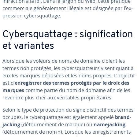
in­frac­tion à la loi. Dans le jargon du Web, cette pratique
com­mer­ciale gé­né­ra­le­ment illégale est désignée par l’ex­
pres­sion cy­bers­quat­tage.
Cy­bers­quat­tage : sig­ni­fi­ca­tion
et variantes
Alors que les voleurs de noms de domaine ciblent les
termes non protégés, les cy­bers­quat­teurs visent quant à
eux les marques déposées et les noms propres. L’objectif
est d’
en­re­gis­trer des termes protégés par le droit des
marques
comme partie du nom de domaine afin de les
revendre plus cher aux vé­ri­tables pro­prié­taires.
Selon le type de pro­tec­tion du signe dis­tinc­tif des termes
occupés, le cy­ber­quat­tage est également appelé
brand­
ja­cking
(dé­tour­ne­ment de marque) ou
na­me­ja­cking
(dé­tour­ne­ment de nom »). Lorsque les en­re­gis­tre­ments