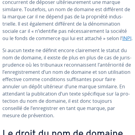
con­cur­rent de déposer ul­té­rieu­re­ment une marque
similaire. Toutefois, un nom de domaine est différent de
la marque car il ne dépend pas de la propriété in­dus­
trielle. Il est également différent de la dé­no­mi­na­tion
sociale car il « n’identifie pas né­ces­sai­re­ment la société
ou le fonds de commerce qui lui est attaché » selon l’
INPI
.
Si aucun texte ne définit encore clai­re­ment le statut du
nom de domaine, il existe de plus en plus de cas de ju­ris­
pru­dence où les tribunaux re­con­nais­sent l’an­té­rio­rité de
l’en­re­gis­tre­ment d’un nom de domaine et son uti­li­sa­tion
effective comme con­di­tions suf­fi­santes pour faire
annuler un dépôt ultérieur d’une marque similaire. En
attendant la pu­bli­ca­tion d’un texte spé­ci­fique sur la pro­
tec­tion du nom de domaine, il est donc toujours
conseillé de l’en­re­gis­trer en tant que marque, par
mesure de pré­ven­tion.
Le droit du nom de domaine