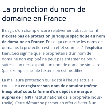
La pro­tec­tion du nom de
domaine en France
Il s’agit d’un champ encore re­la­ti­ve­ment obscur, car
il
n’existe pas de pro­tec­tion juridique spé­ci­fique au nom
de domaine en France
. En ce qui concerne les noms de
domaine, la pro­tec­tion est en effet soumise à
l’ex­ploi­ta­
tion
. Ceci signifie que le pro­prié­taire d’un nom de
domaine non exploité ne peut pas entamer de pour­
suites si un tiers exploite un nom de domaine similaire
(par exemple si seule l’extension est modifiée).
La meilleure pro­tec­tion qui existe à l’heure actuelle
consiste à
en­re­gis­trer son nom de domaine (même
inex­ploité) sous la forme d’un dépôt de marque
auprès de l’INPI
(Institut national de la propriété in­dus­
trielle). Cette démarche permet en effet d’éviter à un