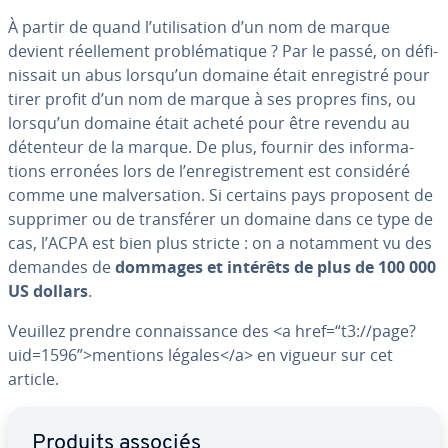
À partir de quand l’uti­li­sa­tion d’un nom de marque
devient réel­le­ment pro­blé­ma­tique ? Par le passé, on dé­fi­
nis­sait un abus lorsqu’un domaine était en­re­gis­tré pour
tirer profit d’un nom de marque à ses propres fins, ou
lorsqu’un domaine était acheté pour être revendu au
détenteur de la marque. De plus, fournir des in­for­ma­
tions erronées lors de l’en­re­gis­tre­ment est considéré
comme une mal­ver­sa­tion. Si certains pays proposent de
supprimer ou de trans­fé­rer un domaine dans ce type de
cas, l’ACPA est bien plus stricte : on a notamment vu des
demandes de
dommages et intérêts de plus de 100 000
US dollars
.
Veuillez prendre con­nais­sance des <a href=“t3://page?
uid=1596”>mentions légales</a> en vigueur sur cet
article.
Aller au menu principal
Produits associés