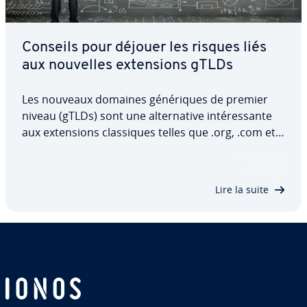
Conseils pour déjouer les risques liés
aux nouvelles ex­ten­sions gTLDs
Les nouveaux domaines gé­né­riques de premier
niveau (gTLDs) sont une al­ter­na­tive in­té­res­sante
aux ex­ten­sions clas­siques telles que .org, .com et à
celles ca­rac­té­ri­sant les pays tels que .fr et .ca. Mais
restez vigilant, car l’uti­li­sa­tion des nouvelles ex­ten­
sions gTLDs comporte des…
Lire la suite