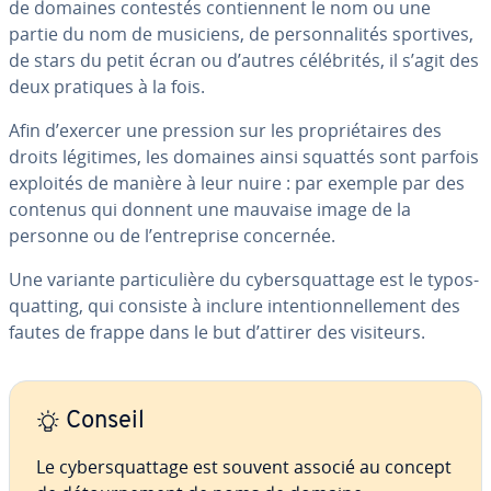
de domaines contestés con­tien­nent le nom ou une
partie du nom de musiciens, de per­son­na­li­tés sportives,
de stars du petit écran ou d’autres cé­lé­bri­tés, il s’agit des
deux pratiques à la fois.
Afin d’exercer une pression sur les pro­prié­taires des
droits légitimes, les domaines ainsi squattés sont parfois
exploités de manière à leur nuire : par exemple par des
contenus qui donnent une mauvaise image de la
personne ou de l’en­tre­prise concernée.
Une variante par­ti­cu­lière du cy­bers­quat­tage est le ty­pos­
quat­ting, qui consiste à inclure in­ten­tion­nel­le­ment des
fautes de frappe dans le but d’attirer des visiteurs.
Conseil
Le cy­bers­quat­tage est souvent associé au concept