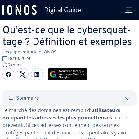
Digital Guide
Aller au contenu principal
Qu’est-ce que le cy­bers­quat­
tage ? Dé­fi­ni­tion et exemples
L'équipe édi­to­riale IONOS
18/10/2024
6 mins
Partager sur Facebook
Partager sur Twitter
Partager sur LinkedIn
Sommaire
Le marché des domaines est rempli d’
uti­li­sa­teurs
occupant les adresses les plus pro­met­teuses
à titre
préventif. Si ces adresses con­tien­nent des termes
protégés par le droit des marques, il peut alors y avoir