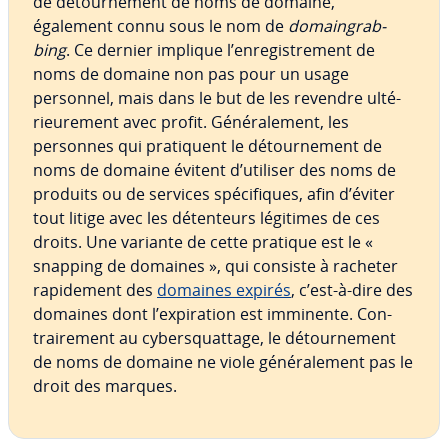
de dé­tour­ne­ment de noms de domaine,
également connu sous le nom de
do­main­grab­
bing
. Ce dernier implique l’en­re­gis­tre­ment de
noms de domaine non pas pour un usage
personnel, mais dans le but de les revendre ul­té­
rieu­re­ment avec profit. Gé­né­ra­le­ment, les
personnes qui pra­ti­quent le dé­tour­ne­ment de
noms de domaine évitent d’utiliser des noms de
produits ou de services spé­ci­fiques, afin d’éviter
tout litige avec les dé­ten­teurs légitimes de ces
droits. Une variante de cette pratique est le «
snapping de domaines », qui consiste à racheter
ra­pi­de­ment des
domaines expirés
, c’est-à-dire des
domaines dont l’ex­pi­ra­tion est imminente. Con­
trai­re­ment au cy­bers­quat­tage, le dé­tour­ne­ment
de noms de domaine ne viole gé­né­ra­le­ment pas le
droit des marques.