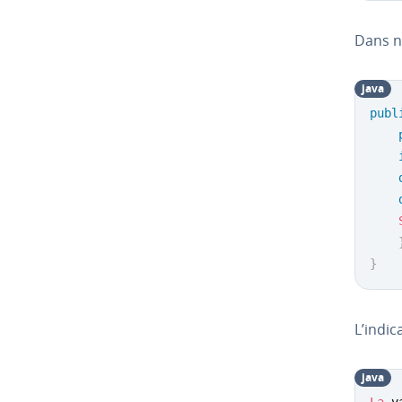
Dans no
java
publ
}
L’in­di­
java
La
 v