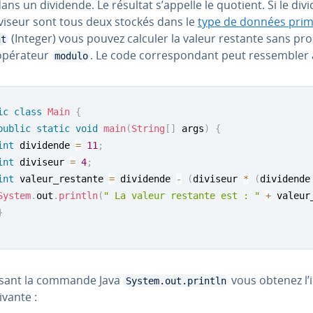
ans un dividende. Le résultat s’appelle le quotient. Si le div
iviseur sont tous deux stockés dans le
type de données pri­mi
(Integer) vous pouvez calculer la valeur restante sans pr
nt
’opérateur
. Le code cor­res­pon­dant peut res­sem­bler à
modulo
ic
class
Main
{
public
static
void
main
(
String
[
]
 args
)
{
int
 dividende 
=
11
;
int
 diviseur 
=
4
;
int
 valeur_restante 
=
 dividende 
-
(
diviseur 
*
(
dividende
System
.
out
.
println
(
" La valeur restante est : "
+
 valeur
}
lisant la commande Java
vous obtenez l’in
System.out.println
ivante :