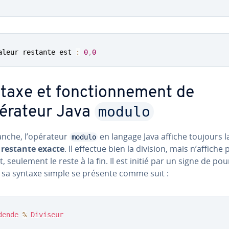
aleur restante est 
:
0
,
0
taxe et fonc­tion­ne­ment de
modulo
pérateur Java
anche, l’opérateur
en langage Java affiche toujours l
modulo
 restante exacte
. Il effectue bien la division, mais n’affiche 
t, seulement le reste à la fin. Il est initié par un signe de pou
t sa syntaxe simple se présente comme suit :
dende
%
Diviseur