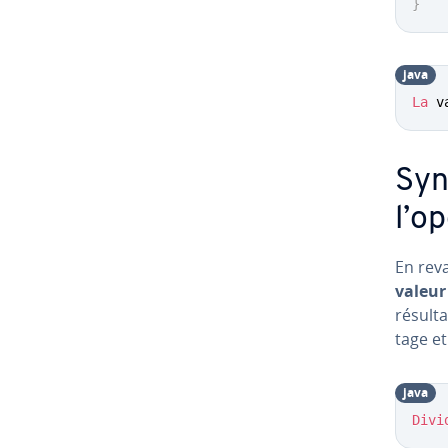
}
java
La
 v
Syn
l’o
En rev
valeur
résulta
tage e
java
Divi