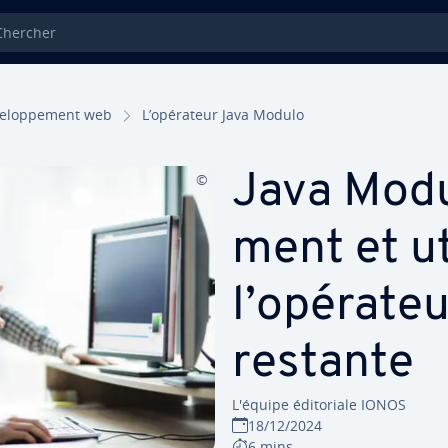
ercher
ve­lop­pe­ment web
L’opérateur Java Modulo
Java Modul
ment et ut
l’opérateu
restante
L'équipe édi­to­riale IONOS
18/12/2024
6 mins