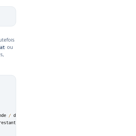
utefois
ou
at
s,
nde 
/
 diviseur
)
)
;
restante
)
;