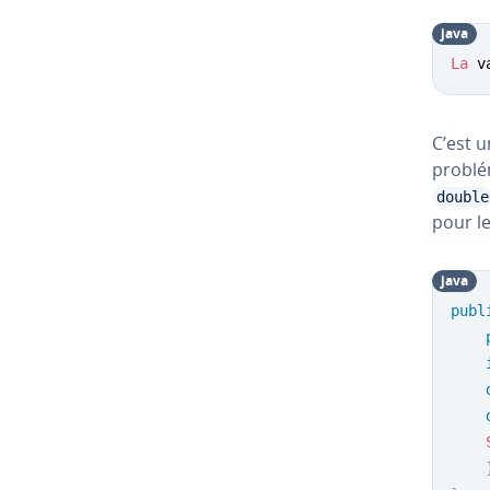
java
La
 v
C’est u
pro­bl
double
pour le
java
publ