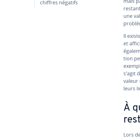
mais p
chiffres négatifs
restant
une val
problèm
Il exis
et affi
égaleme
tion pe
exemple
s’agit 
valeur 
leurs li
À q
res
Lors de