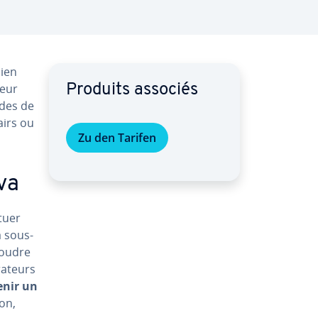
bien
teur
Produits associés
odes de
airs ou
Zu den Tarifen
va
tuer
a sous­
ésoudre
a­teurs
enir un
on,