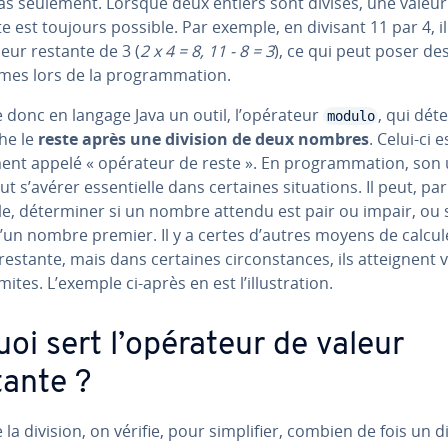
as seulement. Lorsque deux entiers sont divisés, une valeur
e est toujours possible. Par exemple, en divisant 11 par 4, il
eur restante de 3 (
2 x 4 = 8, 11 - 8 = 3
), ce qui peut poser de
es lors de la pro­gram­ma­tion.
te donc en langage Java un outil, l’opérateur
, qui dét
modulo
che le
reste après une division de deux nombres
. Celui-ci e
nt appelé « opérateur de reste ». En pro­gram­ma­tion, son uti
ut s’avérer es­sen­tielle dans certaines si­tua­tions. Il peut, par
, dé­ter­mi­ner si un nombre attendu est pair ou impair, ou s
d’un nombre premier. Il y a certes d’autres moyens de calcul
restante, mais dans certaines cir­cons­tances, ils at­teig­nent v
mites. L’exemple ci-après en est l’il­lus­tra­tion.
uoi sert l’opérateur de valeur
tante ?
 la division, on vérifie, pour sim­pli­fier, combien de fois un d