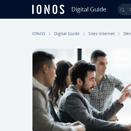
Digital Guide
Ch
Aller au contenu principal
IONOS
Digital Guide
Sites internet
Dé­