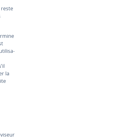
 reste
s
ermine
st
­li­sa­
’il
er la
ite
iviseur