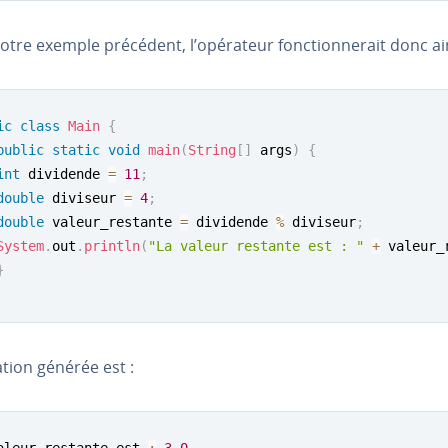
tre exemple précédent, l’opérateur fonc­tion­ne­rait donc ain
ic
class
Main
{
public
static
void
main
(
String
[
]
 args
)
{
int
 dividende 
=
11
;
double
 diviseur 
=
4
;
double
 valeur_restante 
=
 dividende 
%
 diviseur
;
System
.
out
.
println
(
"La valeur restante est : "
+
 valeur_
}
ca­tion générée est :
aleur restante est 
:
3.0