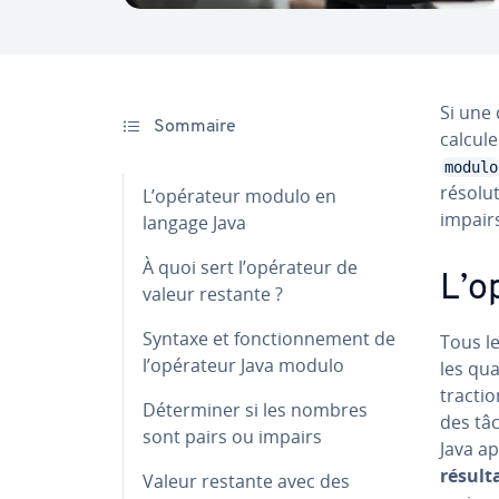
Si une 
Sommaire
calcul
modulo
ré­so­l
L’opérateur modulo en
impair
langage Java
À quoi sert l’opérateur de
L’o
valeur restante ?
Syntaxe et fonc­tion­ne­ment de
Tous le
l’opérateur Java modulo
les qua
trac­tio
Dé­ter­mi­ner si les nombres
des tâc
sont pairs ou impairs
Java ap
résult
Valeur restante avec des