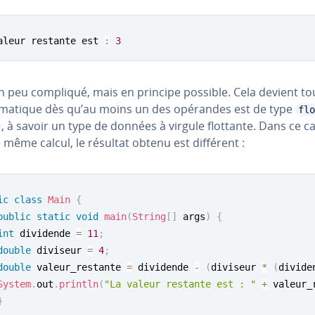
aleur restante est 
:
3
n peu compliqué, mais en principe possible. Cela devient to
é­ma­tique dès qu’au moins un des opérandes est de type
flo
, à savoir un type de données à virgule flottante. Dans ce ca
 même calcul, le résultat obtenu est différent :
ic
class
Main
{
public
static
void
main
(
String
[
]
 args
)
{
int
 dividende 
=
11
;
double
 diviseur 
=
4
;
double
 valeur_restante 
=
 dividende 
-
(
diviseur 
*
(
divide
System
.
out
.
println
(
"La valeur restante est : "
+
 valeur_
}