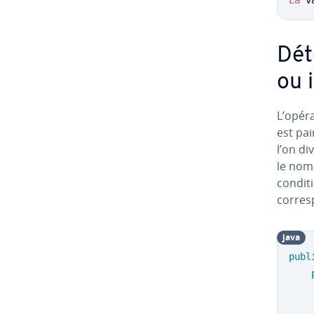
Dé­
ou 
L’opér
est pai
l’on di
le nomb
con­di­t
cor­res
java
publ