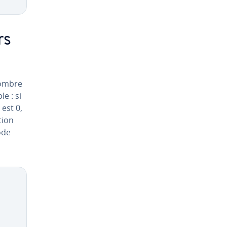
rs
nombre
e : si
 est 0,
tion
ode