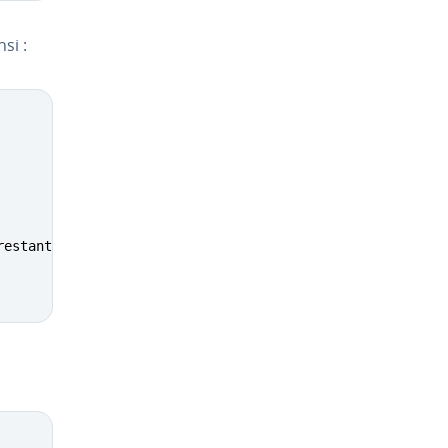
si :
restante
)
;