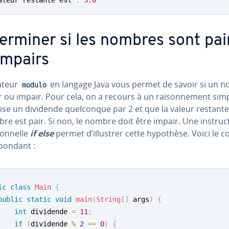
ter­mi­ner si les nombres sont pai
impairs
ateur
en langage Java vous permet de savoir si un 
modulo
r ou impair. Pour cela, on a recours à un rai­son­ne­ment simpl
vise un dividende quel­conque par 2 et que la valeur restante
re est pair. Si non, le nombre doit être impair. Une ins­truc­
ion­nelle
if else
permet d’illustrer cette hypothèse. Voici le c
­pon­dant :
ic
class
Main
{
public
static
void
main
(
String
[
]
 args
)
{
int
 dividende 
=
11
;
if
(
dividende 
%
2
==
0
)
{