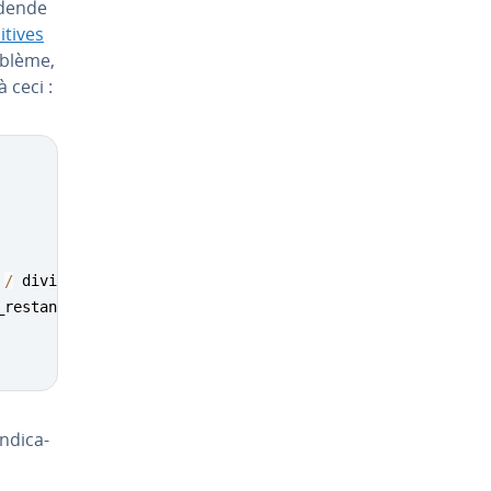
idende
­tives
oblème,
 ceci :
 
/
 diviseur
)
)
;
_restante
)
;
­di­ca­