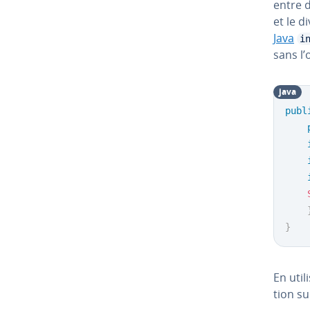
entre d
et le d
Java
i
sans l
java
publ
}
En uti
tion su