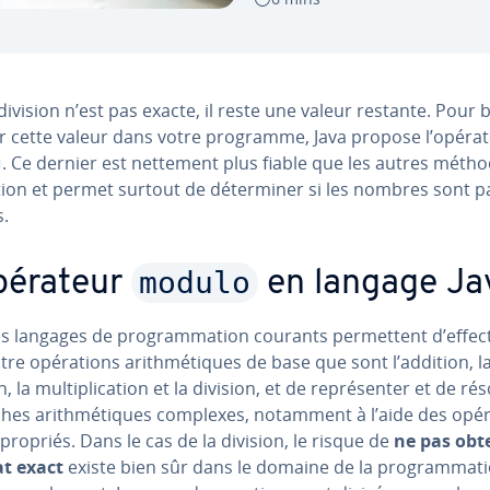
division n’est pas exacte, il reste une valeur restante. Pour 
er cette valeur dans votre programme, Java propose l’opéra
. Ce dernier est nettement plus fiable que les autres méth
u­tion et permet surtout de dé­ter­mi­ner si les nombres sont p
s.
modulo
pérateur
en langage Ja
s langages de pro­gram­ma­tion courants per­met­tent d’effec
tre opé­ra­tions arith­mé­tiques de base que sont l’addition, l
n, la mul­ti­pli­ca­tion et la division, et de re­pré­sen­ter et de r
hes arith­mé­tiques complexes, notamment à l’aide des opé­r
­pro­priés. Dans le cas de la division, le risque de
ne pas obt
at exact
existe bien sûr dans le domaine de la pro­gram­ma­ti