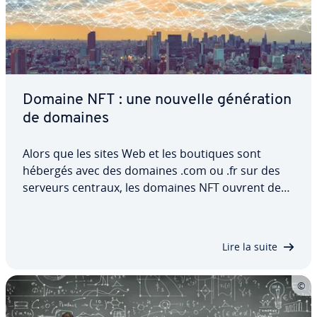
Domaine NFT : une nouvelle gé­né­ra­tion
de domaines
Alors que les sites Web et les boutiques sont
hébergés avec des domaines .com ou .fr sur des
serveurs centraux, les domaines NFT ouvrent de
nouvelles pos­si­bi­li­tés. Les dif­fé­rences ne s’arrêtent
pas à l’extension : un domaine NFT est également
stocké de manière dé­cen­tra­li­sée et se…
Lire la suite