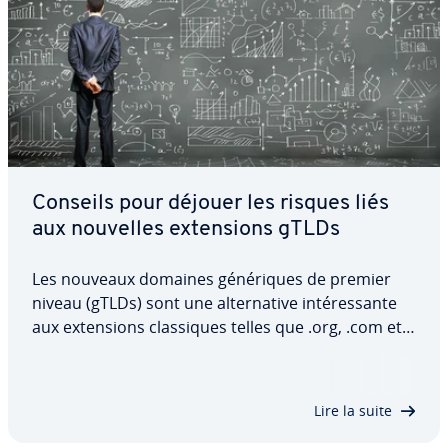
Conseils pour déjouer les risques liés
aux nouvelles ex­ten­sions gTLDs
Les nouveaux domaines gé­né­riques de premier
niveau (gTLDs) sont une al­ter­na­tive in­té­res­sante
aux ex­ten­sions clas­siques telles que .org, .com et à
celles ca­rac­té­ri­sant les pays tels que .fr et .ca. Mais
restez vigilant, car l’uti­li­sa­tion des nouvelles ex­ten­
sions gTLDs comporte des…
Lire la suite