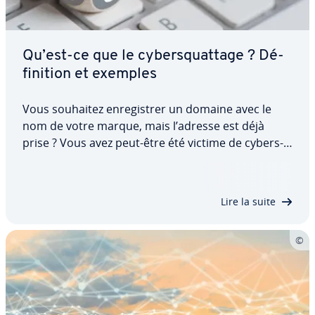
Qu’est-ce que le cy­bers­quat­tage ? Dé­
fi­ni­tion et exemples
Vous souhaitez en­re­gis­trer un domaine avec le
nom de votre marque, mais l’adresse est déjà
prise ? Vous avez peut-être été victime de cy­bers­
quat­tage. Cette méthode mal­veil­lante enfreint les
règles du droit des marques et conduit gé­né­ra­le­
ment à un procès. À l’aide d’exemples, nous…
Lire la suite