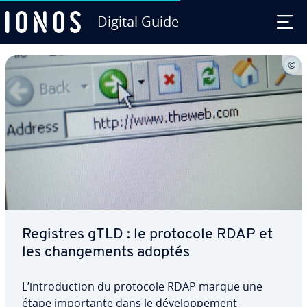
Digital Guide
Aller au contenu principal
Registres gTLD : le protocole RDAP et
les chan­ge­ments adoptés
L’in­tro­duc­tion du protocole RDAP marque une
étape im­por­tante dans le dé­ve­lop­pe­ment