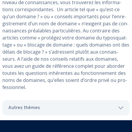
niveau de con­nais­sances, vous trouverez les in­for­ma­
tions cor­res­pon­dantes. Un article tel que « qu’est-ce
qu’un domaine ? » ou « conseils im­por­tants pour l’en­re­
gis­tre­ment d’un nom de domaine » n’exigent pas de con­
nais­sances préa­lables par­ti­cu­lières. Au contraire des
articles comme « protégez votre domaine du ty­pos­quat­
tage » ou « blocage de domaine : quels domaines ont des
délais de blocage ? » s’adressent plutôt aux con­nais­
seurs. A l’aide de nos conseils relatifs aux domaines,
vous avez un guide de référence complet pour aborder
toutes les questions in­hé­rentes au fonc­tion­ne­ment des
noms de domaines, qu’elles soient d’ordre privé ou pro­
fes­sion­nel.
Autres thèmes