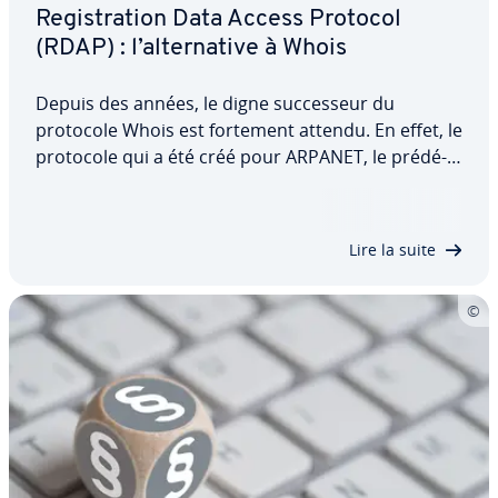
Re­gis­tra­tion Data Access Protocol
(RDAP) : l’al­ter­na­tive à Whois
Depuis des années, le digne suc­ces­seur du
protocole Whois est fortement attendu. En effet, le
protocole qui a été créé pour ARPANET, le pré­dé­
ces­seur d’Internet, est aujourd’hui considéré sur
plusieurs points comme dépassé. Le Re­gis­tra­tion
Data Access Protocol (RDAP) est désormais…
Lire la suite