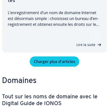
tés
L’en­re­gis­tre­ment d’un nom de domaine Internet
est désormais simple : choi­sis­sez un bureau d’en­
re­gis­tre­ment et obtenez ensuite les droits sur le
nom choisi. Mais comment fonc­tionne ce
processus exac­te­ment ? Votre demande est en fait
traitée par un registre. L’AFNIC gère…
Lire la suite
Charger plus d'ar­ticles
Domaines
Tout sur les noms de domaine avec le
Digital Guide de IONOS