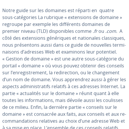
Notre guide sur les domaines est réparti en quatre
sous-ca­té­go­ries La rubrique « ex­ten­sions de domaine »
regroupe par exemple les dif­fé­rents domaines de
premier niveau (TLD) dis­po­nibles comme
.fr
ou
.com
. A
côté des ex­ten­sions gé­né­riques et na­tio­nales clas­siques,
nous pré­sen­tons aussi dans ce guide de nouvelles ter­mi­
nai­sons d’adresses Web et examinons leur potentiel.
« Gestion de domaine » est une autre sous-catégorie du
portail « domaine » où vous pouvez obtenir des conseils
sur l’en­re­gis­tre­ment, la re­di­rec­tion, ou le chan­ge­ment
d’un nom de domaine. Vous ap­pren­drez aussi à gérer les
aspects ad­mi­nis­tra­tifs relatifs à ces adresses Internet. La
partie « ac­tua­li­tés sur le domaine » réunit quant à elle
toutes les in­for­ma­tions, mais dévoile aussi les coulisses
de ce milieu. Enfin, la dernière partie « conseils sur le
domaine » est consacrée aux faits, aux conseils et aux re­
com­man­da­tions relatives au choix d’une adresse Web et
à sa mise en place. L’ensemble de ces conseils relatifs