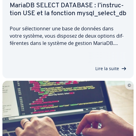
MariaDB SELECT DATABASE : l’ins­truc­
tion USE et la fonction mysql_select_db
Pour sé­lec­tion­ner une base de données dans
votre système, vous disposez de deux options dif­
fé­rentes dans le système de gestion MariaDB.
Nous vous ex­pli­quons à l’aide d’un exemple simple
comment utiliser l’ins­truc­tion USE sur la ligne de
commande ainsi que la fonction…
Lire la suite