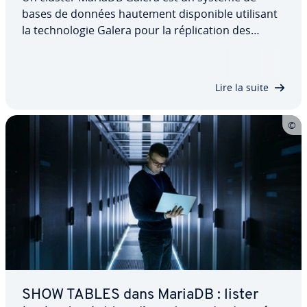
bases de données hautement dis­po­nible utilisant
la tech­no­lo­gie Galera pour la ré­pli­ca­tion des
données. Tous les nœuds du cluster sont équi­va­
lents et peuvent traiter si­mul­ta­né­ment des opé­ra­
tions de lecture et d’écriture. Grâce à la…
Lire la suite
SHOW TABLES dans MariaDB : lister