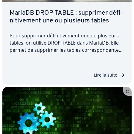
MariaDB DROP TABLE : supprimer dé­fi­
ni­ti­ve­ment une ou plusieurs tables
Pour supprimer dé­fi­ni­ti­ve­ment une ou plusieurs
tables, on utilise DROP TABLE dans MariaDB. Elle
permet de supprimer les tables cor­res­pon­dantes
et ne peut être utilisée que par les uti­li­sa­teurs
autorisés. Dans cet article, nous vous pré­sen­tons
la commande et ses options à l’aide…
Lire la suite