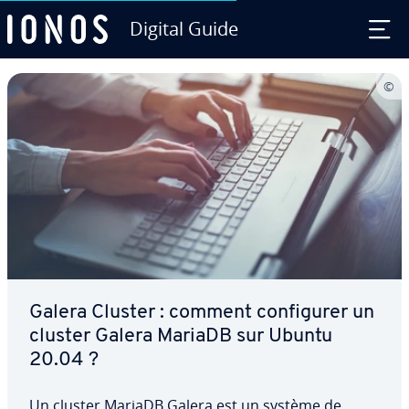
Digital Guide
Aller au contenu principal
Galera Cluster : comment con­fi­gu­rer un
cluster Galera MariaDB sur Ubuntu
20.04 ?
Un cluster MariaDB Galera est un système de