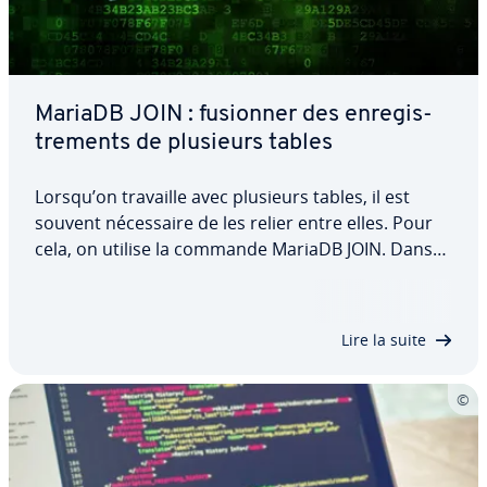
MariaDB JOIN : fusionner des en­re­gis­
tre­ments de plusieurs tables
Lorsqu’on travaille avec plusieurs tables, il est
souvent né­ces­saire de les relier entre elles. Pour
cela, on utilise la commande MariaDB JOIN. Dans
cet article, nous vous ex­pli­quons comment fonc­
tionne cette commande et les dif­fé­rences entre les
variantes INNER JOIN, LEFT JOIN et…
Lire la suite