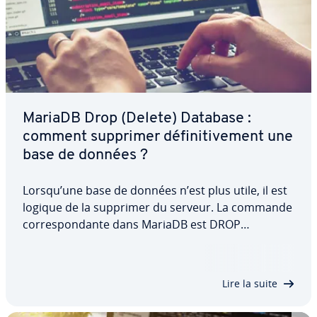
MariaDB Drop (Delete) Database :
comment supprimer dé­fi­ni­ti­ve­ment une
base de données ?
Lorsqu’une base de données n’est plus utile, il est
logique de la supprimer du serveur. La commande
cor­res­pon­dante dans MariaDB est DROP
DATABASE. Étant donné que cette ins­truc­tion
supprime dé­fi­ni­ti­ve­ment la base de données, ainsi
que toutes ses tables et données, elle ne doit…
Lire la suite