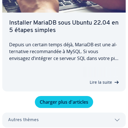
Installer MariaDB sous Ubuntu 22.04 en
5 étapes simples
Depuis un certain temps déjà, MariaDB est une al­
ter­na­tive re­com­man­dée à MySQL. Si vous
envisagez d’intégrer ce serveur SQL dans votre pile
LAMP, vous pouvez le faire sans dif­fi­culté. Dans ce
guide, nous dé­tail­lons la procédure pour installer
MariaDB sous Ubuntu 22.04, ainsi que…
Lire la suite
Charger plus d'ar­ticles
Autres thèmes