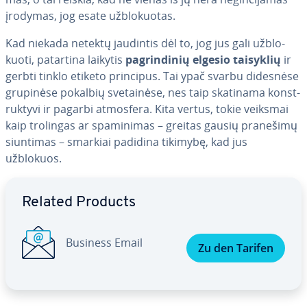
įrodymas, jog esate už­blo­kuo­tas.
Kad niekada netektų jaudintis dėl to, jog jus gali už­blo­
kuo­ti, patartina laikytis
pag­rin­di­nių elgesio taisyklių
ir
gerbti tinklo etiketo principus. Tai ypač svarbu didesnėse
grupinėse pokalbių sve­tai­nė­se, nes taip skatinama konst­
ruk­ty­vi ir pagarbi atmosfera. Kita vertus, tokie veiksmai
kaip trolingas ar spa­mi­ni­mas – greitas gausių pranešimų
siuntimas – smarkiai padidina tikimybę, kad jus
užblokuos.
Go to Main Menu
Related Products
Business Email
Zu den Tarifen