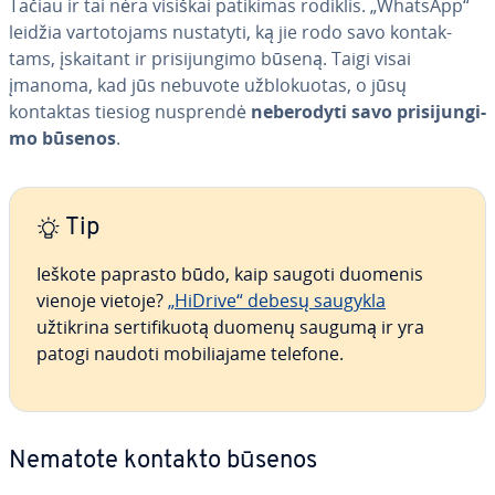
Tačiau ir tai nėra visiškai patikimas rodiklis. „WhatsApp“
leidžia var­to­to­jams nustatyti, ką jie rodo savo kon­tak­
tams, įskaitant ir pri­si­jun­gi­mo būseną. Taigi visai
įmanoma, kad jūs nebuvote už­blo­kuo­tas, o jūsų
kontaktas tiesiog nusprendė
ne­be­ro­dy­ti savo pri­si­jun­gi­
mo būsenos
.
Tip
Ieškote paprasto būdo, kaip saugoti duomenis
vienoje vietoje?
„HiDrive“ debesų saugykla
užtikrina ser­ti­fi­kuo­tą duomenų saugumą ir yra
patogi naudoti mo­bi­lia­ja­me telefone.
Nematote kontakto būsenos