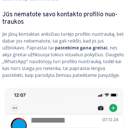
Jūs nematote savo kontakto profilio nuo­
trau­kos
Jei jūsų kontaktas anksčiau turėjo profilio nuotrauką, bet
dabar jos ne­be­ma­to­te, tai gali reikšti, kad jis jus
užblokavo. Paprastai tai
pastebime gana greitai
, nes
akys greitai už­fik­suo­ja tokius vizualius pokyčius. Daugelis
„WhatsApp“ naudotojų turi profilio nuotrauką, todėl kai
kas nors staiga jos netenka, tai paprastai lengva
pastebėti, kaip parodyta žemiau pa­teik­ta­me pavyzdyje.