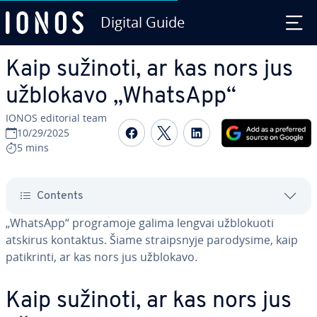
Digital Guide
Skip to Main Content
Kaip sužinoti, ar kas nors jus
užblokavo „WhatsApp“
IONOS editorial team
Share on Facebook
Share on Twitter
Share on Linked
10/29/2025
5 mins
Contents
„WhatsApp“ prog­ra­mo­je galima lengvai už­blo­kuo­ti
atskirus kontaktus. Šiame straips­ny­je pa­ro­dy­si­me, kaip
pa­tik­rin­ti, ar kas nors jus užblokavo.
Kaip sužinoti, ar kas nors jus