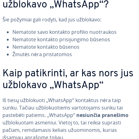
užblokavo „WhatsApp“?
Šie požymiai gali rodyti, kad jus užblokavo:
Nematote savo kontakto profilio nuo­trau­kos
Nematote kontakto pri­si­jun­gi­mo būsenos
Nematote kontakto būsenos
Žinutės nėra pri­sta­to­mos
Kaip pa­tik­rin­ti, ar kas nors jus
užblokavo „WhatsApp“
Iš tiesų už­blo­kuo­ti „WhatsApp“ kontaktus nėra taip
sunku. Tačiau už­blo­kuo­tiems var­to­to­jams sunku tai
pastebėti patiems. „WhatsApp“
nesiunčia pranešimo
už­blo­kuo­tam asmeniui. Vietoj to, tai reikia suprasti
pačiam, rem­da­ma­sis keliais užuo­mi­no­mis, kurias
išsamiau aprašome toliau.