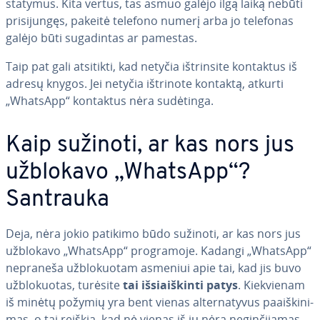
sta­ty­mus. Kita vertus, tas asmuo galėjo ilgą laiką nebūti
pri­si­jun­gęs, pakeitė telefono numerį arba jo telefonas
galėjo būti su­ga­din­tas ar pamestas.
Taip pat gali atsitikti, kad netyčia iš­trin­si­te kontaktus iš
adresų knygos. Jei netyčia ištrinote kontaktą, atkurti
„WhatsApp“ kontaktus nėra sudėtinga.
Kaip sužinoti, ar kas nors jus
užblokavo „WhatsApp“?
Santrauka
Deja, nėra jokio patikimo būdo sužinoti, ar kas nors jus
užblokavo „WhatsApp“ prog­ra­mo­je. Kadangi „WhatsApp“
nepraneša už­blo­kuo­tam asmeniui apie tai, kad jis buvo
už­blo­kuo­tas, turėsite
tai iš­si­aiš­kin­ti patys
. Kiek­vie­nam
iš minėtų požymių yra bent vienas al­ter­na­ty­vus pa­aiš­ki­ni­
mas, o tai reiškia, kad nė vienas iš jų nėra ne­gin­či­ja­mas