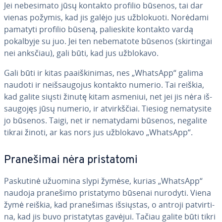
Jei ne­be­si­ma­to jūsų kontakto profilio būsenos, tai dar
vienas požymis, kad jis galėjo jus už­blo­kuo­ti. Norėdami
pamatyti profilio būseną, pa­lie­s­ki­te kontakto vardą
pokalbyje su juo. Jei ten ne­be­ma­to­te būsenos (skir­tin­gai
nei anksčiau), gali būti, kad jus užblokavo.
Gali būti ir kitas pa­aiš­ki­ni­mas, nes „WhatsApp“ galima
naudoti ir ne­iš­sau­go­jus kontakto numerio. Tai reiškia,
kad galite siųsti žinutę kitam asmeniui, net jei jis nėra iš­
sau­go­jęs jūsų numerio, ir at­virkš­čiai. Tiesiog ne­ma­ty­si­te
jo būsenos. Taigi, net ir ne­ma­ty­da­mi būsenos, negalite
tikrai žinoti, ar kas nors jus užblokavo „WhatsApp“.
Pra­ne­ši­mai nėra pri­sta­to­mi
Paskutinė užuomina slypi žymėse, kurias „WhatsApp“
naudoja pranešimo pri­sta­ty­mo būsenai nurodyti. Viena
žymė reiškia, kad pra­ne­ši­mas išsiųstas, o antroji pa­tvir­ti­
na, kad jis buvo pri­sta­ty­tas gavėjui. Tačiau galite būti tikri