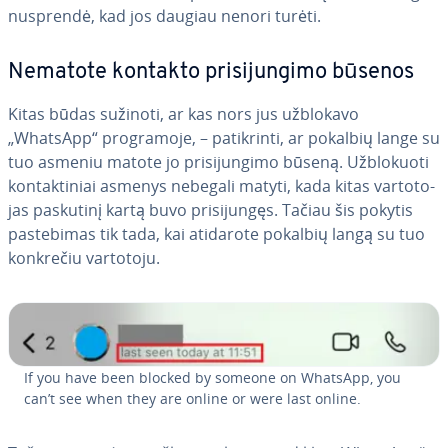
nusprendė, kad jos daugiau nenori turėti.
Nematote kontakto pri­si­jun­gi­mo būsenos
Kitas būdas sužinoti, ar kas nors jus užblokavo
„WhatsApp“ prog­ra­mo­je, – pa­tik­rin­ti, ar pokalbių lange su
tuo asmeniu matote jo pri­si­jun­gi­mo būseną. Už­blo­kuo­ti
kon­tak­ti­niai asmenys nebegali matyti, kada kitas var­to­to­
jas paskutinį kartą buvo pri­si­jun­gęs. Tačiau šis pokytis
pa­ste­bi­mas tik tada, kai atidarote pokalbių langą su tuo
konkrečiu vartotoju.
If you have been blocked by someone on WhatsApp, you
can’t see when they are online or were last online.