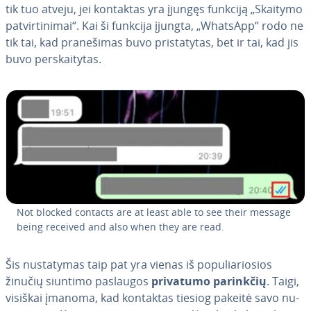
tik tuo atveju, jei kontaktas yra įjungęs funkciją „Skaitymo
pa­tvir­ti­ni­mai“. Kai ši funkcija įjungta, „WhatsApp“ rodo ne
tik tai, kad pra­ne­ši­mas buvo pri­sta­ty­tas, bet ir tai, kad jis
buvo per­skai­ty­tas.
Not blocked contacts are at least able to see their message
being received and also when they are read.
Šis nu­sta­ty­mas taip pat yra vienas iš po­pu­lia­rio­sios
žinučių siuntimo paslaugos
privatumo parinkčių
. Taigi,
visiškai įmanoma, kad kontaktas tiesiog pakeitė savo nu­