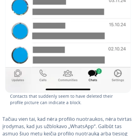
Contacts that suddenly seem to have deleted their
profile picture can indicate a block.
Tačiau vien tai, kad nėra profilio nuo­trau­kos, nėra tvirtas
įrodymas, kad jus užblokavo „WhatsApp“. Galbūt tas
asmuo šiuo metu keičia profilio nuotrauką arba tiesiog