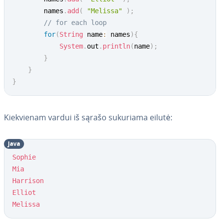
        names
.
add
(
"Melissa"
)
;
// for each loop
for
(
String
 name
:
 names
)
{
System
.
out
.
println
(
name
)
;
}
}
}
Kiek­vie­nam vardui iš sąrašo sukuriama eilutė:
Java
Sophie
Mia
Harrison
Elliot
Melissa