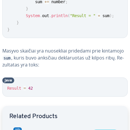
            sum 
+=
 number
;
}
System
.
out
.
println
(
"Result = "
+
 sum
)
;
}
}
Masyvo skaičiai yra nuo­sek­liai pridedami prie kintamojo
, kuris buvo anksčiau dekla­ruo­tas už kilpos ribų. Re­
sum
zul­ta­tas yra toks:
Java
Result
=
42
Go to Main Menu
Related Products