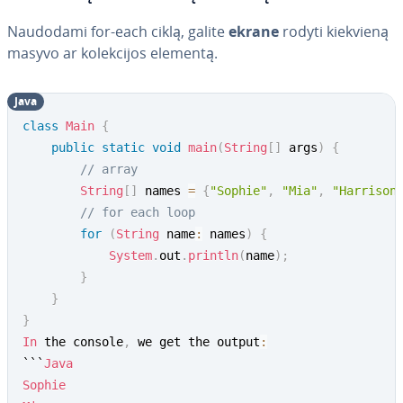
Naudodami for-each ciklą, galite
ekrane
rodyti kiekvieną
masyvo ar ko­lek­ci­jos elementą.
Java
class
Main
{
public
static
void
main
(
String
[
]
 args
)
{
// array
String
[
]
 names 
=
{
"Sophie"
,
"Mia"
,
"Harrison
// for each loop
for
(
String
 name
:
 names
)
{
System
.
out
.
println
(
name
)
;
}
}
}
In
 the console
,
 we get the output
:
```
Java
Sophie