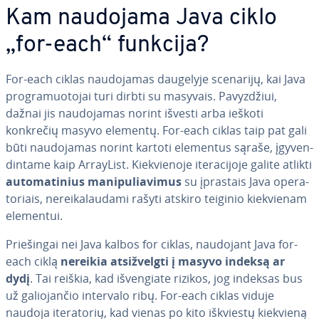
Kam naudojama Java ciklo
„for-each“ funkcija?
For-each ciklas nau­do­ja­mas daugelyje scenarijų, kai Java
prog­ra­muo­to­jai turi dirbti su masyvais. Pa­vyz­džiui,
dažnai jis nau­do­ja­mas norint išvesti arba ieškoti
konkrečių masyvo elementų. For-each ciklas taip pat gali
būti nau­do­ja­mas norint kartoti elementus sąraše, įgy­ven­
din­ta­me kaip ArrayList. Kiek­vie­no­je ite­ra­ci­jo­je galite atlikti
au­to­ma­ti­nius ma­ni­pu­lia­vi­mus
su įprastais Java ope­ra­
to­riais, ne­rei­ka­lau­da­mi rašyti atskiro teiginio kiek­vie­nam
elementui.
Prie­šin­gai nei Java kalbos for ciklas, naudojant Java for-
each ciklą
nereikia at­si­žvelg­ti į masyvo indeksą ar
dydį
. Tai reiškia, kad iš­ven­gia­te rizikos, jog indeksas bus
už ga­lio­jan­čio intervalo ribų. For-each ciklas viduje
naudoja ite­ra­to­rių, kad vienas po kito iškviestų kiekvieną