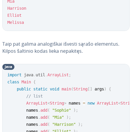
Mia
Harrison
Elliot
Melissa
Taip pat galima ana­lo­giš­kai išvesti sąrašo elementus.
Kilpos šaltinio kodas lieka nepakitęs.
Java
import
java
.
util
.
ArrayList
;
class
Main
{
public
static
void
main
(
String
[
]
 args
)
{
// list
ArrayList
<
String
>
 names 
=
new
ArrayList
<
Stri
        names
.
add
(
"Sophie"
)
;
        names
.
add
(
"Mia"
)
;
        names
.
add
(
"Harrison"
)
;
        names
.
add
(
"Elliot"
)
;