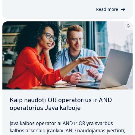
Java kalboje, kaip jis veikia ir kokias…
Read more
Kaip naudoti OR ope­ra­to­rius ir AND
ope­ra­to­rius Java kalboje
Java kalbos ope­ra­to­riai AND ir OR yra svarbūs
kalbos arsenalo įrankiai. AND nau­do­ja­mas įvertinti,