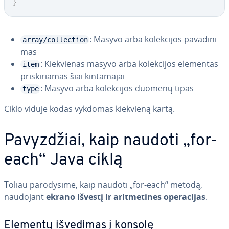
}
: Masyvo arba ko­lek­ci­jos pa­va­di­ni­
array/collection
mas
: Kiek­vie­nas masyvo arba ko­lek­ci­jos elementas
item
pri­ski­ria­mas šiai kin­ta­ma­jai
: Masyvo arba ko­lek­ci­jos duomenų tipas
type
Ciklo viduje kodas vykdomas kiekvieną kartą.
Pa­vyz­džiai, kaip naudoti „for-
each“ Java ciklą
Toliau pa­ro­dy­si­me, kaip naudoti „for-each“ metodą,
naudojant
ekrano išvestį ir arit­me­ti­nes ope­ra­ci­jas
.
Elementų išvedimas į konsolę