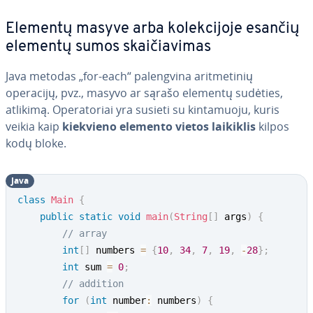
Elementų masyve arba ko­lek­ci­jo­je esančių
elementų sumos skai­čia­vi­mas
Java metodas „for-each“ pa­leng­vi­na arit­me­ti­nių
operacijų, pvz., masyvo ar sąrašo elementų sudėties,
atlikimą. Ope­ra­to­riai yra susieti su kin­ta­muo­ju, kuris
veikia kaip
kiekvieno elemento vietos laikiklis
kilpos
kodų bloke.
Java
class
Main
{
public
static
void
main
(
String
[
]
 args
)
{
// array
int
[
]
 numbers 
=
{
10
,
34
,
7
,
19
,
-
28
}
;
int
 sum 
=
0
;
// addition
for
(
int
 number
:
 numbers
)
{