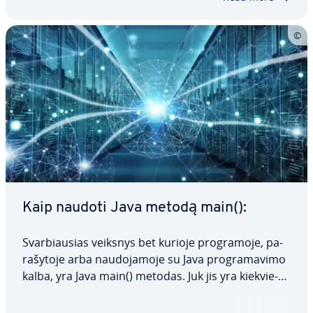
Kaip naudoti Java metodą main():
Svar­biau­sias veiksnys bet kurioje prog­ra­mo­je, pa­
ra­šy­to­je arba nau­do­ja­mo­je su Java prog­ra­ma­vi­mo
kalba, yra Java main() metodas. Juk jis yra kiek­vie­
nos Java programos pradžios taškas. Šiame
straips­ny­je pa­aiš­kin­si­me, kas yra main() metodas