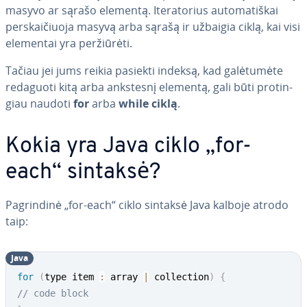
masyvo ar sąrašo elementą. Ite­ra­to­rius au­to­ma­tiš­kai
per­skai­čiuo­ja masyvą arba sąrašą ir užbaigia ciklą, kai visi
elementai yra per­žiū­rė­ti.
Tačiau jei jums reikia pasiekti indeksą, kad ga­lė­tu­mė­te
redaguoti kitą arba ankstesnį elementą, gali būti pro­tin­
giau naudoti
for
arba
while ciklą
.
Kokia yra Java ciklo „for-
each“ sintaksė?
Pag­rin­di­nė „for-each“ ciklo sintaksė Java kalboje atrodo
taip:
Java
for
(
type item 
:
 array 
|
 collection
)
{
// code block