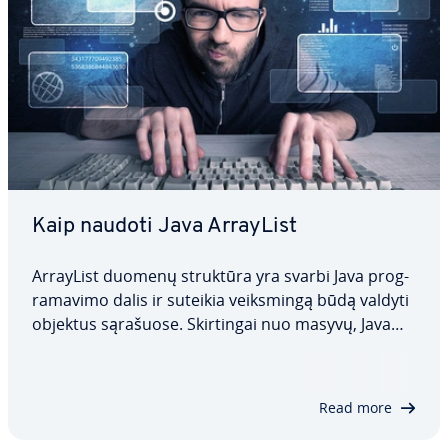
Kaip naudoti Java ArrayList
ArrayList duomenų struktūra yra svarbi Java prog­
ra­ma­vi­mo dalis ir suteikia veiks­min­gą būdą valdyti
objektus sąrašuose. Skir­tin­gai nuo masyvų, Java
ArrayList gali di­na­miš­kai keisti dydį ir turi funkcijas
elementų pri­dė­ji­mui, pa­ša­li­ni­mui, rū­šia­vi­mui ir
paieškai. Šiame pa­mo­ky­muo­se…
Read more