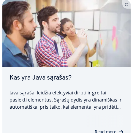
Kas yra Java sąrašas?
Java sąrašai leidžia efek­ty­viai dirbti ir greitai
pasiekti elementus. Sąrašų dydis yra di­na­miš­kas ir
au­to­ma­tiš­kai pri­si­tai­ko, kai elementai yra pridėti
arba pašalinti. Naudojant tokias klases kaip
ArrayList, Lin­ked­List ir Vector, yra įvairių būdų juos
įgy­ven­din­ti. Kiekviena klasė…
Read more