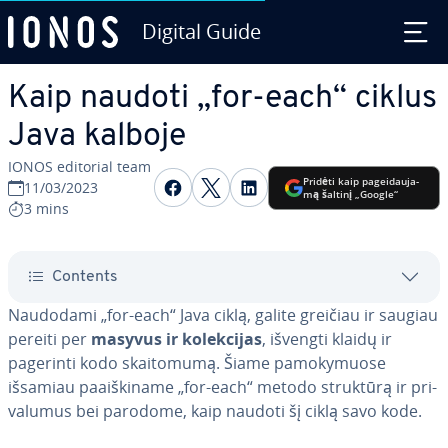
Digital Guide
Skip to Main Content
Kaip naudoti „for-each“ ciklus
Java kalboje
IONOS editorial team
Share on Facebook
Share on Twitter
Share on LinkedIn
Pridėti kaip pa­gei­dau­ja­
11/03/2023
mą šaltinį „Google“
3 mins
Contents
Naudodami „for-each“ Java ciklą, galite greičiau ir saugiau
pereiti per
masyvus ir ko­lek­ci­jas
, išvengti klaidų ir
pagerinti kodo skai­to­mu­mą. Šiame pa­mo­ky­muo­se
išsamiau pa­aiš­ki­na­me „for-each“ metodo struktūrą ir pri­
va­lu­mus bei parodome, kaip naudoti šį ciklą savo kode.