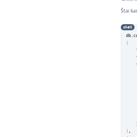
Štai k
shell
db.c
{
}