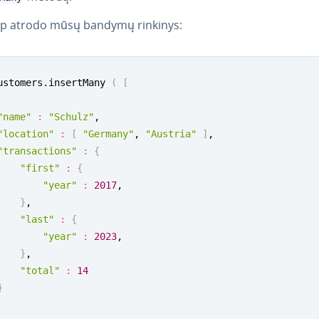
aip atrodo mūsų bandymų rinkinys:
ustomers.insertMany 
(
[
"name"
:
"Schulz"
,

"location"
:
[
"Germany"
, 
"Austria"
]
,

"transactions"
:
{
"first"
:
{
"year"
:
2017
,

}
,

"last"
:
{
"year"
:
2023
,

}
,

"total"
:
14
}