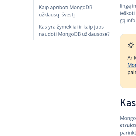
lin­gą 
Kaip apriboti MongoDB
ieškoti 
užklausų išvestį
gą in­for
Kas yra žymekliai ir kaip juos
naudoti MongoDB už­klau­so­se?
Ar 
Mo
pa­l
Kas
MongoD
strukt
parinkt