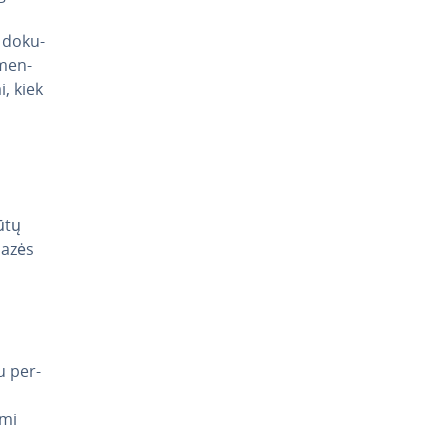
 do­ku­
­men­
i, kiek
ūtų
bazės
u per­
ami