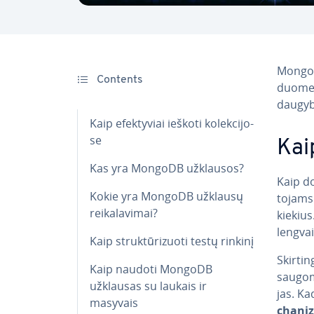
MongoDB
Contents
duomenų
daugyb
Kaip efek­ty­viai ieškoti ko­lek­ci­jo­
se
Kaip
Kas yra MongoDB užklausos?
Kaip do
Kokie yra MongoDB užklausų
to­jams
rei­ka­la­vi­mai?
kiekius
lengvai 
Kaip struk­tū­ri­zuo­ti testų rinkinį
Skir­ti
Kaip naudoti MongoDB
saugomi
užklausas su laukais ir
jas. Ka
masyvais
cha­ni