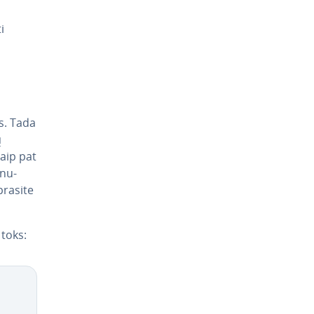
i
ius. Tada
ų
aip pat
 nu­
prasite
 toks: