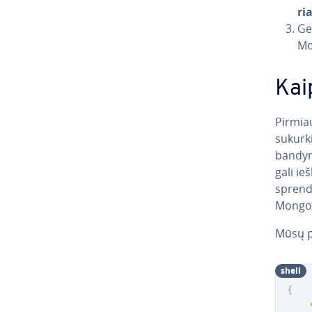
ri
Ge
Mo
Kaip
Pir­miau
sukurk
bandym
gali ie
spren­d
MongoD
Mūsų p
shell
{