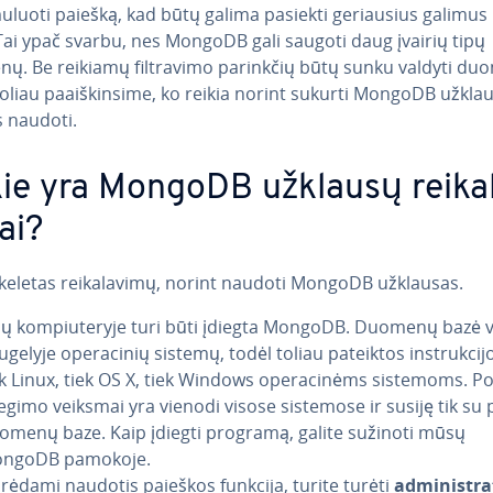
mu­luo­ti paiešką, kad būtų galima pasiekti ge­riau­sius galimus r
 Tai ypač svarbu, nes MongoDB gali saugoti daug įvairių tipų
. Be reikiamų fil­t­ra­vi­mo parinkčių būtų sunku valdyti d
oliau pa­aiš­kin­si­me, ko reikia norint sukurti MongoDB užklau
s naudoti.
ie yra MongoDB užklausų rei­ka­
ai?
 keletas rei­ka­la­vi­mų, norint naudoti MongoDB užklausas.
sų kom­piu­te­ry­je turi būti įdiegta MongoDB. Duomenų bazė v
gelyje ope­ra­ci­nių sistemų, todėl toliau pateiktos inst­ruk­ci­j
ek Linux, tiek OS X, tiek Windows ope­ra­ci­nėms sistemoms. P
iegimo veiksmai yra vienodi visose sistemose ir susiję tik su 
omenų baze. Kaip įdiegti programą, galite sužinoti mūsų
ngoDB pamokoje.
rėdami naudotis paieškos funkcija, turite turėti
ad­mi­nist­ra