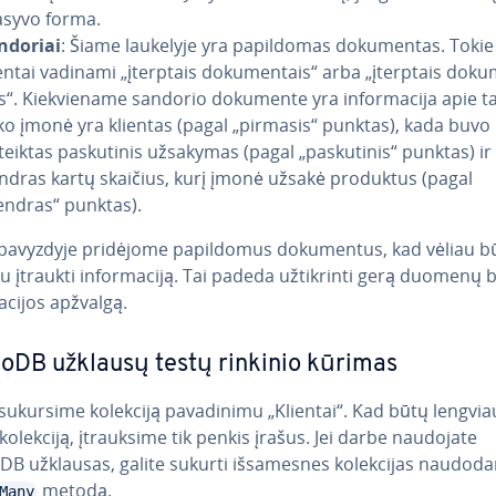
syvo forma.
ndoriai
: Šiame laukelyje yra pa­pil­do­mas do­ku­men­tas. Tokie
n­tai vadinami „įterptais do­ku­men­tais“ arba „įterptais do­ku
s“. Kiek­vie­na­me sandorio dokumente yra in­for­ma­ci­ja apie ta
iko įmonė yra klientas (pagal „pirmasis“ punktas), kada buvo
eiktas pas­ku­ti­nis užsakymas (pagal „pas­ku­ti­nis“ punktas) ir
ndras kartų skaičius, kurį įmonė užsakė produktus (pagal
endras“ punktas).
avyzdyje pridėjome pa­pil­do­mus do­ku­men­tus, kad vėliau b
u įtraukti in­for­ma­ci­ją. Tai padeda už­tik­rin­ti gerą duomenų 
a­ci­jos apžvalgą.
DB užklausų testų rinkinio kūrimas
ukursime kolekciją pa­va­di­ni­mu „Klientai“. Kad būtų lengvia
ti kolekciją, įtrauk­si­me tik penkis įrašus. Jei darbe naudojate
 užklausas, galite sukurti iš­sa­mes­nes ko­lek­ci­jas naudod
metodą.
Many