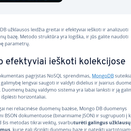
 užklausos leidžia greitai ir efek­ty­viai ieškoti ir ana­li­zuo­ti
 bazę. Metodo struktūra yra logiška, ir jūs galite naudoti
ę parametrų.
 efek­ty­viai ieškoti ko­lek­ci­jo­se
­ku­men­tais pagrįstas NoSQL spren­di­mas,
MongoDB
suteikia
 galimybę lengvai saugoti ir valdyti didelius ir įvairius duo
. Duomenų bazių valdymo sistema yra labai lanksti ir ją gal
išplėsti ho­ri­zon­ta­liai.
n­gai nei re­lia­ci­nė­se duomenų bazėse, Mongo DB duomenys
 BSON do­ku­men­tuo­se (bi­na­ri­nia­me JSON) ir su­gru­puo­ti į ko
d šis metodas tikrai veiktų, svarbu
turėti galingus užklaus
z­mus
, kurie gali išrinkti duomenų bazę ir pateikti var­to­to­jams