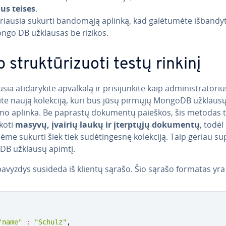
aus teises
.
riausia sukurti bandomąją aplinką, kad ga­lė­tu­mė­te išbandyt
ngo DB užklausas be rizikos.
 struk­tū­ri­zuo­ti testų rinkinį
­sia ati­da­ry­ki­te apvalkalą ir pri­si­jun­ki­te kaip ad­mi­nist­ra­to­r
ite naują kolekciją, kuri bus jūsų pirmųjų MongoDB užklaus
o aplinka. Be paprastų dokumentų paieškos, šis metodas t
škoti
masyvų, įvairių laukų ir įterptųjų dokumentų
, todėl
ė­me sukurti šiek tiek su­dė­tin­ges­nę kolekciją. Taip geriau su
B užklausų apimtį.
avyzdys susideda iš klientų sąrašo. Šio sąrašo formatas yra
"name"
:
"Schulz"
,
