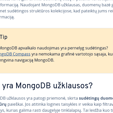
in­for­ma­ci­ją. Naudojant MongoDB užklausas, duomenų bazė g
net su­dė­tin­gos struk­tū­ros ko­lek­ci­jo­se, kad pateiktų jums rei­
­ma­ci­ją.
Tip
MongoDB apvalkalo nau­do­ji­mas yra pernelyg su­dė­tin­gas?
ngoDB Compass
yra nemokama grafinė vartotojo sąsaja, ku
eng­vi­na na­vi­ga­ci­ją MongoDB.
 yra MongoDB užklausos?
B užklausos yra patogi priemonė, skirta
sudėtingų duom
ūrų
paieškai. Jos atitinka logines taisykles ir veikia kaip fil­t­ra­
ys, kurias galima rasti daugelyje tink­la­la­pių. Tai leidžia kuo t