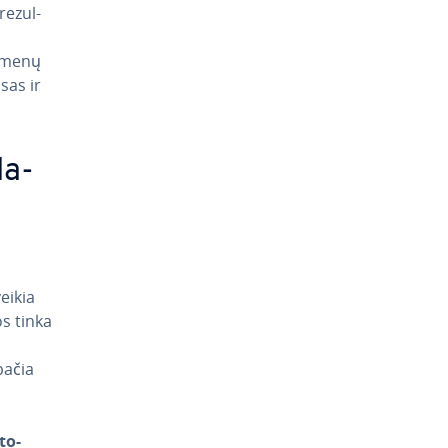
e­zul­
uomenų
sas ir
la­
eikia
os tinka
o
pačia
­to­