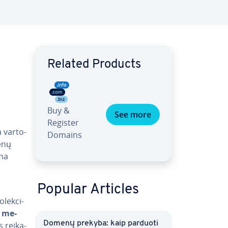
Related Products
Buy &
See more
Register
 var­to­
Domains
menų
ima
Popular Articles
­lek­ci­
ų me­
Domenų prekyba: kaip parduoti
 rei­ka­