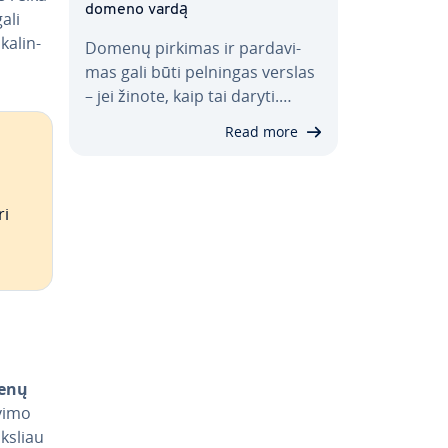
domeno vardą
ali
ka­lin­
Domenų pirkimas ir par­da­vi­
mas gali būti pelningas verslas
– jei žinote, kaip tai daryti.…
Read more
ri
enų
vi­mo
iksliau