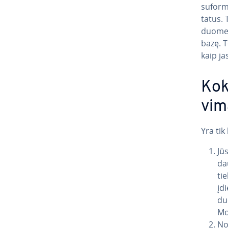
su­for­
ta­tus.
duomenų
bazę. T
kaip ja
Kok
vi­m
Yra tik
Jū
dau
ti
įd
du
Mo
No