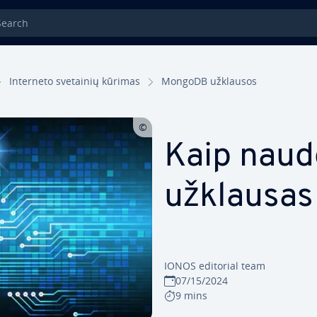
rch
Interneto svetainių kūrimas
MongoDB užklausos
Kaip nau
užklausas
IONOS editorial team
07/15/2024
9 mins