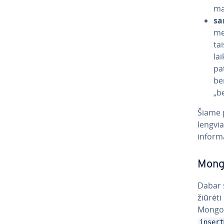
ma
sa
me
tai
la
pat
be
„b
Šiame p
lengvia
in­for­m
Mongo
Dabar s
žiū­rė­
MongoDB
insert