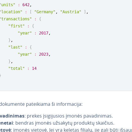
"units"
:
642
,

"location"
:
[
"Germany"
, 
"Austria"
]
,

"transactions"
:
{
"first"
:
{
"year"
:
2017
,

}
,

"last"
:
{
"year"
:
2023
,

}
,

"total"
:
14
}
okumente pa­tei­kia­ma ši in­for­ma­ci­ja:
va­di­ni­mas
: prekes įsi­gi­ju­sios įmonės pa­va­di­ni­mas.
enetai
: bendras įmonės užsakytų produktų skaičius.
etovė
: įmonės vietovė. Jei yra keletas filialų, jie gali būti išsau