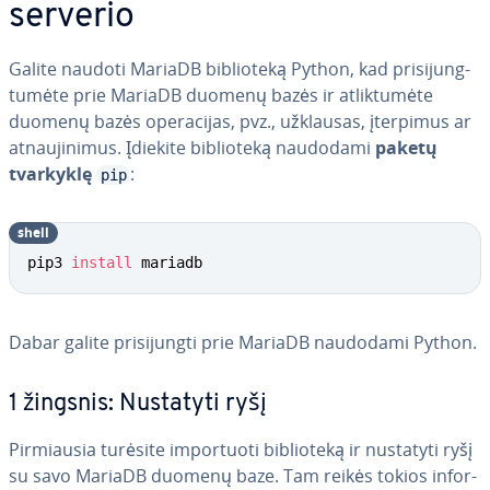
serverio
Galite naudoti MariaDB bi­b­lio­te­ką Python, kad pri­si­jung­
tu­mė­te prie MariaDB duomenų bazės ir at­lik­tu­mė­te
duomenų bazės ope­ra­ci­jas, pvz., užklausas, įterpimus ar
at­nau­ji­ni­mus. Įdiekite bi­b­lio­te­ką naudodami
paketų
tvarkyklę
:
pip
shell
pip3 
install
 mariadb
Dabar galite pri­si­jung­ti prie MariaDB naudodami Python.
1 žingsnis: Nustatyti ryšį
Pir­miau­sia turėsite im­por­tuo­ti bi­b­lio­te­ką ir nustatyti ryšį
su savo MariaDB duomenų baze. Tam reikės tokios in­for­