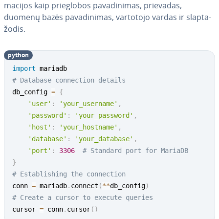
ma­ci­jos kaip prie­glo­bos pa­va­di­ni­mas, prievadas,
duomenų bazės pa­va­di­ni­mas, vartotojo vardas ir slap­ta­
žo­dis.
python
import
# Database connection details
db_config 
=
{
'user'
:
'your_username'
,
'password'
:
'your_password'
,
'host'
:
'your_hostname'
,
'database'
:
'your_database'
,
'port'
:
3306
# Standard port for MariaDB
}
# Establishing the connection
conn 
=
 mariadb
.
connect
(
**
db_config
)
# Create a cursor to execute queries
cursor 
=
 conn
.
cursor
(
)