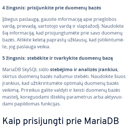
4 žingsnis: pri­si­jun­ki­te prie duomenų bazės
Įdiegus paslaugą, gausite in­for­ma­ci­ją apie prie­glo­bos
vardą, prievadą, vartotojo vardą ir slap­ta­žo­dį. Naudokite
šią in­for­ma­ci­ją, kad pri­si­jung­tu­mė­te prie savo duomenų
bazės. Atlikite keletą paprastų užklausų, kad įsi­ti­kin­tu­mė­
te, jog paslauga veikia.
5 žingsnis: stebėkite ir tvar­ky­ki­te duomenų bazę
MariaDB SkySQL siūlo
stebėjimo ir analizės įrankius
,
skirtus duomenų bazės našumui stebėti. Naudokite šiuos
įrankius, kad už­tik­rin­tu­mė­te optimalų duomenų bazės
veikimą. Prireikus galite valdyti ir keisti duomenų bazės
mastelį, ko­re­guo­da­mi išteklių pa­ra­met­rus arba ak­ty­vuo­
da­mi pa­pil­do­mas funkcijas.
Kaip pri­si­jung­ti prie MariaDB