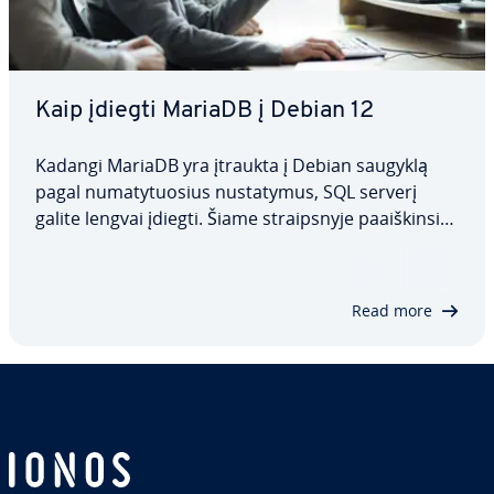
Kaip įdiegti MariaDB į Debian 12
Kadangi MariaDB yra įtraukta į Debian saugyklą
pagal nu­ma­ty­tuo­sius nu­sta­ty­mus, SQL serverį
galite lengvai įdiegti. Šiame straips­ny­je pa­aiš­kin­si­
me, kaip įdiegti MariaDB į Debian 12, kaip vėliau
kon­fi­gū­ruo­ti prog­ra­mi­nę įrangą ir kokios
galimybės yra pri­ei­na­mos serverio saugumui…
Read more