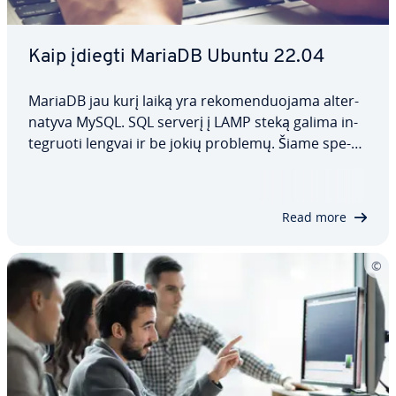
Kaip įdiegti MariaDB Ubuntu 22.04
MariaDB jau kurį laiką yra re­ko­men­duo­ja­ma al­ter­
na­ty­va MySQL. SQL serverį į LAMP steką galima in­
te­gruo­ti lengvai ir be jokių problemų. Šiame spe­
cia­lia­ja­me vadove pa­aiš­ki­na­me, kaip įdiegti
MariaDB Ubuntu 22.04, kaip ją kon­fi­gū­ruo­ti ir kaip
įgy­ven­din­ti pa­pil­do­mas saugumo priemones.…
Read more