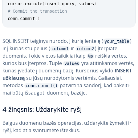
cursor
.
execute
(
insert_query
,
 values
)
# Commit the transaction
conn
.
commit
(
)
SQL INSERT teiginys nurodo, į kurią lentelę (
)
your_table
ir į kurias stul­pe­lius (
ir
) įterpiate
column1
column2
duomenis. Tokie vietos lai­kik­liai kaip
reiškia vertes,
%s
kurios bus įterptos. Tuple
yra ati­tin­ka­mos vertės,
values
kurias įvedate į duomenų bazę. Kursorius vykdo
INSERT
užklausą
su jūsų nu­ro­dy­to­mis vertėmis. Ga­liau­siai,
metodas
pa­tvir­ti­na sandorį, kad pa­kei­ti­
conn.commit()
mai būtų išsaugoti duomenų bazėje.
4 žingsnis: Už­da­ry­ki­te ryšį
Baigus duomenų bazės ope­ra­ci­jas, už­da­ry­ki­te žymeklį ir
ryšį, kad at­lais­vin­tu­mė­te išteklius.