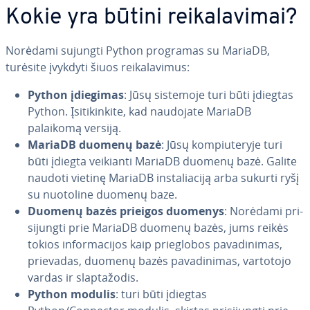
Kokie yra būtini rei­ka­la­vi­mai?
Norėdami sujungti Python programas su MariaDB,
turėsite įvykdyti šiuos rei­ka­la­vi­mus:
Python įdiegimas
: Jūsų sistemoje turi būti įdiegtas
Python. Įsi­ti­kin­ki­te, kad naudojate MariaDB
palaikomą versiją.
MariaDB duomenų bazė
: Jūsų kom­piu­te­ry­je turi
būti įdiegta veikianti MariaDB duomenų bazė. Galite
naudoti vietinę MariaDB insta­lia­ci­ją arba sukurti ryšį
su nuotoline duomenų baze.
Duomenų bazės prieigos duomenys
: Norėdami pri­
si­jung­ti prie MariaDB duomenų bazės, jums reikės
tokios in­for­ma­ci­jos kaip prie­glo­bos pa­va­di­ni­mas,
prievadas, duomenų bazės pa­va­di­ni­mas, vartotojo
vardas ir slap­ta­žo­dis.
Python modulis
: turi būti įdiegtas