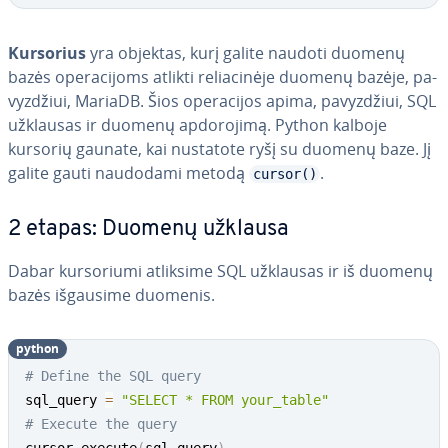
Kursorius
yra objektas, kurį galite naudoti duomenų
bazės ope­ra­ci­joms atlikti re­lia­ci­nė­je duomenų bazėje, pa­
vyz­džiui, MariaDB. Šios ope­ra­ci­jos apima, pa­vyz­džiui, SQL
užklausas ir duomenų ap­do­ro­ji­mą. Python kalboje
kursorių gaunate, kai nustatote ryšį su duomenų baze. Jį
galite gauti naudodami metodą
.
cursor()
2 etapas: Duomenų užklausa
Dabar kur­so­riu­mi atliksime SQL užklausas ir iš duomenų
bazės išgausime duomenis.
python
# Define the SQL query
sql_query 
=
"SELECT * FROM your_table"
# Execute the query