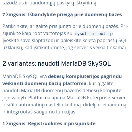
ta­žo­džius ir bandomųjų paskyrų ištrynimą.
7 žingsnis: Iš­ban­dy­ki­te prieigą prie duomenų bazės
Pa­tik­rin­ki­te, ar galite pri­si­jung­ti prie duomenų bazės. Pri­
si­jun­ki­te kaip root var­to­to­jas su
.
mysql -u root -p
Įveskite savo slap­ta­žo­dį ir pa­lei­s­ki­te keletą paprastų SQL
užklausų, kad įsi­ti­kin­tu­mė­te, jog serveris veikia tinkamai.
2 variantas: naudoti MariaDB SkySQL
MariaDB SkySQL yra
debesų kom­piu­te­ri­jos pagrindu
veikianti duomenų bazių platforma
, kurią galite
naudoti MariaDB duomenų bazėms debesų kom­piu­te­ri­
jo­je valdyti. Platforma apima MariaDB En­ter­pri­se Server
ir siūlo au­to­ma­ti­nį mastelio keitimą, didelį pri­ei­na­mu­mą
ir in­te­gruo­tas saugumo funkcijas.
1 žingsnis: Re­gist­ruo­ki­tės ir pri­si­jun­ki­te