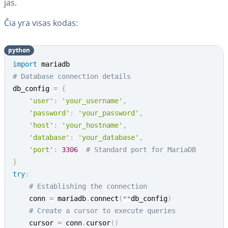
jas.
Čia yra visas kodas:
python
import
# Database connection details
db_config 
=
{
'user'
:
'your_username'
,
'password'
:
'your_password'
,
'host'
:
'your_hostname'
,
'database'
:
'your_database'
,
'port'
:
3306
# Standard port for MariaDB
}
try
:
# Establishing the connection
    conn 
=
 mariadb
.
connect
(
**
db_config
)
# Create a cursor to execute queries
    cursor 
=
 conn
.
cursor
(
)