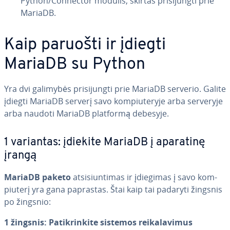
Python/Connector modulis, skirtas pri­si­jung­ti prie
MariaDB.
Kaip paruošti ir įdiegti
MariaDB su Python
Yra dvi galimybės pri­si­jung­ti prie MariaDB serverio. Galite
įdiegti MariaDB serverį savo kom­piu­te­ry­je arba serveryje
arba naudoti MariaDB platformą debesyje.
1 variantas: įdiekite MariaDB į aparatinę
įrangą
MariaDB paketo
at­si­siun­ti­mas ir įdiegimas į savo kom­
piu­te­rį yra gana paprastas. Štai kaip tai padaryti žingsnis
po žingsnio:
1 žingsnis: Pa­tik­rin­ki­te sistemos rei­ka­la­vi­mus