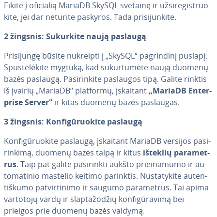
Eikite į oficialią MariaDB SkySQL svetainę ir už­si­re­gist­ruo­
ki­te, jei dar neturite paskyros. Tada pri­si­jun­ki­te.
2 žingsnis: Sukurkite naują paslaugą
Pri­si­jun­gę būsite nukreipti į „SkySQL“ pag­rin­di­nį puslapį.
Spus­te­lė­ki­te mygtuką, kad su­kur­tu­mė­te naują duomenų
bazės paslaugą. Pa­si­rin­ki­te paslaugos tipą. Galite rinktis
iš įvairių „MariaDB“ platformų, įskaitant
„MariaDB En­ter­
pri­se Server“
ir kitas duomenų bazės paslaugas.
3 žingsnis: Kon­fi­gū­ruo­ki­te paslaugą
Kon­fi­gū­ruo­ki­te paslaugą, įskaitant MariaDB versijos pa­si­
rin­ki­mą, duomenų bazės talpą ir kitus
išteklių pa­ra­met­
rus
. Taip pat galite pa­si­rink­ti aukšto pri­ei­na­mu­mo ir au­
to­ma­ti­nio mastelio keitimo parinktis. Nu­sta­ty­ki­te au­ten­
tiš­ku­mo pa­tvir­ti­ni­mo ir saugumo pa­ra­met­rus. Tai apima
vartotojų vardų ir slap­ta­žo­džių kon­fi­gū­ra­vi­mą bei
prieigos prie duomenų bazės valdymą.