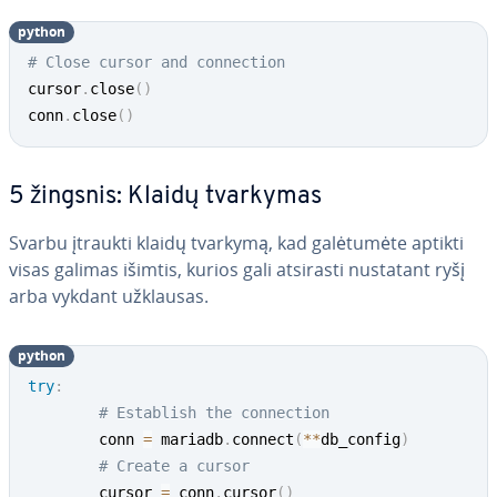
python
# Close cursor and connection
cursor
.
close
(
)
conn
.
close
(
)
5 žingsnis: Klaidų tvarkymas
Svarbu įtraukti klaidų tvarkymą, kad ga­lė­tu­mė­te aptikti
visas galimas išimtis, kurios gali atsirasti nustatant ryšį
arba vykdant užklausas.
python
try
:
# Establish the connection
        conn 
=
 mariadb
.
connect
(
**
db_config
)
# Create a cursor
        cursor 
=
 conn
.
cursor
(
)