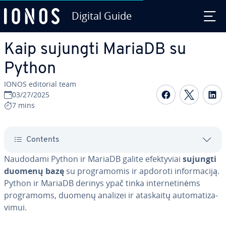
Digital Guide
Skip to Main Content
Kaip sujungti MariaDB su
Python
IONOS editorial team
Share on F
Share 
S
03/27/2025
7 mins
Contents
Naudodami Python ir MariaDB galite efek­ty­viai
sujungti
duomenų bazę
su prog­ra­mo­mis ir apdoroti in­for­ma­ci­ją.
Python ir MariaDB derinys ypač tinka in­ter­ne­ti­nėms
prog­ra­moms, duomenų analizei ir ataskaitų au­to­ma­ti­za­
vi­mui.