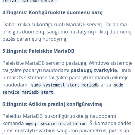
.
install mariadb-server
4 žingsnis: Kon­fi­gū­ruo­ki­te duomenų bazę
Dabar reikia su­kon­fi­gū­ruo­ti MariaDB serverį. Tai apima
prieigos duomenų, saugumo nustatymų ir kitų duomenų
bazės parametrų nurodymą.
5 žingsnis: Pa­lei­s­ki­te MariaDB
Pa­lei­s­ki­te MariaDB serverio paslaugą. Windows sistemoje
tai galite padaryti naudodami
paslaugų tvarkyklę
. Linux
ir macOS sistemose tai galite padaryti komandų eilutėje,
naudodami
arba
sudo systemctl start mariadb
sudo
.
service mariadb start
6 žingsnis: Atlikite pradinį kon­fi­gū­ra­vi­mą
Paleidus MariaDB, su­kon­fi­gū­ruo­ki­te ją naudodami
komandą
. Ši komanda padės
mysql_secure_installation
jums nustatyti svarbius saugumo pa­ra­met­rus, pvz., slap­