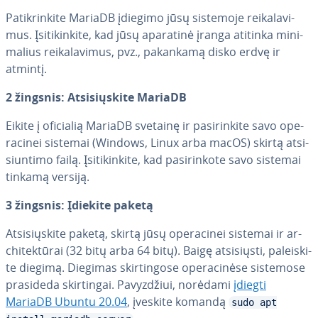
Pa­tik­rin­ki­te MariaDB įdiegimo jūsų sistemoje rei­ka­la­vi­
mus. Įsi­ti­kin­ki­te, kad jūsų aparatinė įranga atitinka mi­ni­
ma­lius rei­ka­la­vi­mus, pvz., pakankamą disko erdvę ir
atmintį.
2 žingsnis: At­si­sių­s­ki­te MariaDB
Eikite į oficialią MariaDB svetainę ir pa­si­rin­ki­te savo ope­
ra­ci­nei sistemai (Windows, Linux arba macOS) skirtą at­si­
siun­ti­mo failą. Įsi­ti­kin­ki­te, kad pa­si­rin­ko­te savo sistemai
tinkamą versiją.
3 žingsnis: Įdiekite paketą
At­si­sių­s­ki­te paketą, skirtą jūsų ope­ra­ci­nei sistemai ir ar­
chi­tek­tū­rai (32 bitų arba 64 bitų). Baigę at­si­siųs­ti, pa­lei­s­ki­
te diegimą. Diegimas skir­tin­go­se ope­ra­ci­nė­se sistemose
prasideda skir­tin­gai. Pa­vyz­džiui, norėdami
įdiegti
MariaDB Ubuntu 20.04
, įveskite komandą
sudo apt