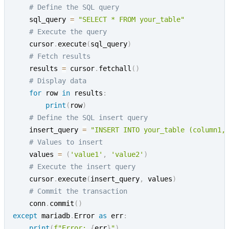
# Define the SQL query
    sql_query 
=
"SELECT * FROM your_table"
# Execute the query
    cursor
.
execute
(
sql_query
)
# Fetch results
    results 
=
 cursor
.
fetchall
(
)
# Display data
for
 row 
in
 results
:
print
(
row
)
# Define the SQL insert query
    insert_query 
=
"INSERT INTO your_table (column1,
# Values to insert
    values 
=
(
'value1'
,
'value2'
)
# Execute the insert query
    cursor
.
execute
(
insert_query
,
 values
)
# Commit the transaction
    conn
.
commit
(
)
except
 mariadb
.
Error 
as
 err
:
print
(
f"Error: 
{
err
}
"
)