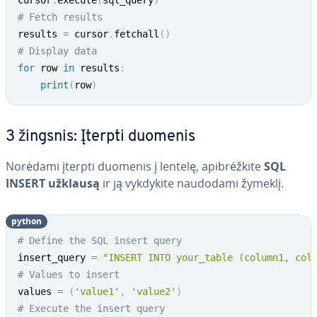
cursor
.
execute
(
sql_query
)
# Fetch results
results 
=
 cursor
.
fetchall
(
)
# Display data
for
 row 
in
 results
:
print
(
row
)
3 žingsnis: Įterpti duomenis
Norėdami įterpti duomenis į lentelę, api­brėž­ki­te
SQL
INSERT užklausą
ir ją vykdykite naudodami žymeklį.
python
# Define the SQL insert query
insert_query 
=
"INSERT INTO your_table (column1, col
# Values to insert
values 
=
(
'value1'
,
'value2'
)
# Execute the insert query