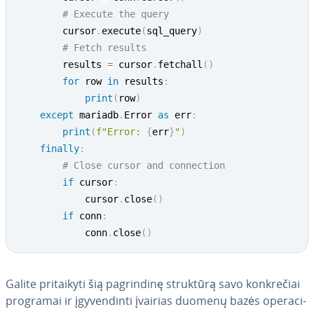
# Execute the query
        cursor
.
execute
(
sql_query
)
# Fetch results
        results 
=
 cursor
.
fetchall
(
)
for
 row 
in
 results
:
print
(
row
)
except
 mariadb
.
Error 
as
 err
:
print
(
f"Error: 
{
err
}
"
)
finally
:
# Close cursor and connection
if
 cursor
:
            cursor
.
close
(
)
if
 conn
:
            conn
.
close
(
)
Galite pri­tai­ky­ti šią pag­rin­di­nę struktūrą savo konk­re­čiai
programai ir įgy­ven­din­ti įvairias duomenų bazės ope­ra­ci­