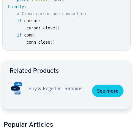
finally
:
# Close cursor and connection
if
 cursor
:
        cursor
.
close
(
)
if
 conn
:
        conn
.
close
(
)
Go to Main Menu
Related Products
Buy & Register Domains
See more
Popular Articles