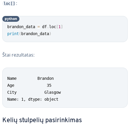
:
loc[]
python
brandon_data 
=
 df
.
loc
[
1
]
print
(
brandon_data
)
Štai re­zul­ta­tas:
Name         Brandon

Age              35

City        	Glasgow

Name: 1, dtype: object
Kelių stulpelių pa­si­rin­ki­mas