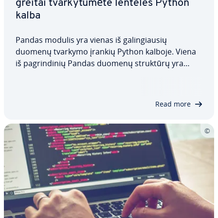
greitai tvar­ky­tu­mė­te lenteles Python
kalba
Pandas modulis yra vienas iš ga­lin­giau­sių
duomenų tvarkymo įrankių Python kalboje. Viena
iš pag­rin­di­nių Pandas duomenų struktūrų yra
DataFrame. Da­taF­ra­mes gali būti naudojami efek­
ty­viam dvimatės struk­tū­ros duomenų tvarkymui.
Mes pa­aiš­ki­na­me duomenų struk­tū­ros sandarą,
Read more
savybes ir…