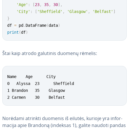
'Age'
:
[
23
,
35
,
30
]
,
'City'
:
[
'Sheffield'
,
'Glasgow'
,
'Belfast'
]
}
df 
=
 pd
.
DataFrame
(
data
)
print
(
df
)
Štai kaip atrodo galutinis duomenų rėmelis:
Name  	Age      City

0   Alyssa  23	 	Sheffield

1 Brandon  	35    Glasgow

2 Carmen    30    Belfast
Norėdami atrinkti duomenis iš eilutės, kurioje yra in­for­
ma­ci­ja apie Brandoną (indeksas 1), galite naudoti pandas