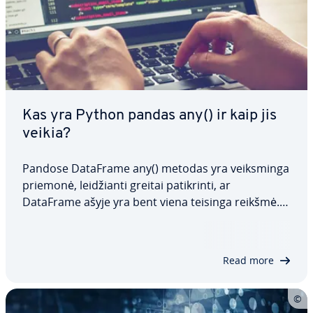
Kas yra Python pandas any() ir kaip jis
veikia?
Pandose DataFrame any() metodas yra veiks­min­ga
priemonė, lei­džian­ti greitai pa­tik­rin­ti, ar
DataFrame ašyje yra bent viena teisinga reikšmė.
Šis metodas ypač naudingas duomenų analizei ir
pa­tvir­ti­ni­mui. Šiame straips­ny­je pa­ro­dy­si­me, kokia
yra šios funkcijos sintaksė, kaip ją…
Read more