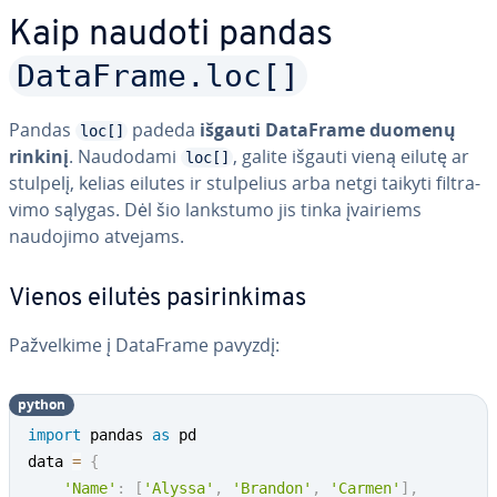
Kaip naudoti pandas
DataFrame.loc[]
Pandas
padeda
išgauti DataFrame duomenų
loc[]
rinkinį
. Naudodami
, galite išgauti vieną eilutę ar
loc[]
stulpelį, kelias eilutes ir stul­pe­lius arba netgi taikyti fil­t­ra­
vi­mo sąlygas. Dėl šio lankstumo jis tinka įvairiems
naudojimo atvejams.
Vienos eilutės pa­si­rin­ki­mas
Pa­žvel­ki­me į DataFrame pavyzdį:
python
import
 pandas 
as
 pd

data 
=
{
'Name'
:
[
'Alyssa'
,
'Brandon'
,
'Carmen'
]
,