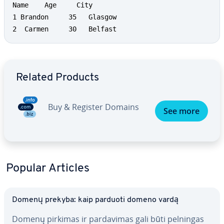
Name  	Age     City

1 Brandon     35   Glasgow

2  Carmen     30   Belfast
Go to Main Menu
Related Products
Buy & Register Domains
See more
Popular Articles
Domenų prekyba: kaip parduoti domeno vardą
Domenų pirkimas ir par­da­vi­mas gali būti pelningas