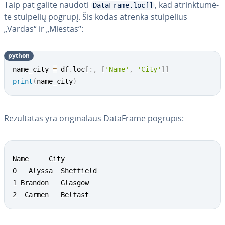
Taip pat galite naudoti
, kad at­rink­tu­mė­
DataFrame.loc[]
te stulpelių pogrupį. Šis kodas atrenka stul­pe­lius
„Vardas“ ir „Miestas“:
python
name_city 
=
 df
.
loc
[
:
,
[
'Name'
,
'City'
]
]
print
(
name_city
)
Re­zul­ta­tas yra ori­gi­na­laus DataFrame pogrupis:
Name     City

0   Alyssa  Sheffield

1 Brandon   Glasgow

2  Carmen   Belfast