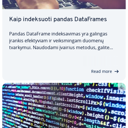
Kaip in­dek­suo­ti pandas Da­taF­ra­mes
Pandas DataFrame in­dek­sa­vi­mas yra galingas
įrankis efek­ty­viam ir veiks­min­gam duomenų
tvarkymui. Naudodami įvairius metodus, galite
nukreipti dėmesį į konk­re­čius duomenis ir
DataFrame pogrupius. Šiame straips­ny­je iš­nag­ri­
nė­si­me, kas yra pandas DataFrame indeksas, kaip
Read more
pasiekti…