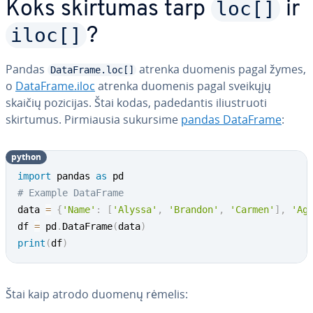
loc[]
Koks skirtumas tarp
ir
iloc[]
?
Pandas
atrenka duomenis pagal žymes,
DataFrame.loc[]
o
DataFrame.iloc
atrenka duomenis pagal sveikųjų
skaičių pozicijas. Štai kodas, pa­de­dan­tis iliust­ruo­ti
skirtumus. Pir­miau­sia sukursime
pandas DataFrame
:
python
import
 pandas 
as
# Example DataFrame
data 
=
{
'Name'
:
[
'Alyssa'
,
'Brandon'
,
'Carmen'
]
,
'Ag
df 
=
 pd
.
DataFrame
(
data
)
print
(
df
)
Štai kaip atrodo duomenų rėmelis: