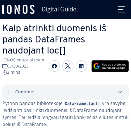
Digital Guide
Skip to Main Content
Kaip atrinkti duomenis iš
pandas Da­taF­ra­mes
naudojant loc[]
IONOS editorial team
Share on Facebook
Share on Twitter
Share on Linked
05/30/2025
2 mins
Contents
Python pandas bi­b­lio­te­ko­je
yra savybė,
DataFrame.loc[]
lei­džian­ti pa­si­rink­ti duomenis iš DataFrame naudojant
žymes. Tai leidžia lengvai išgauti konk­re­čias eilutes ir stul­
pe­lius iš DataFrame.