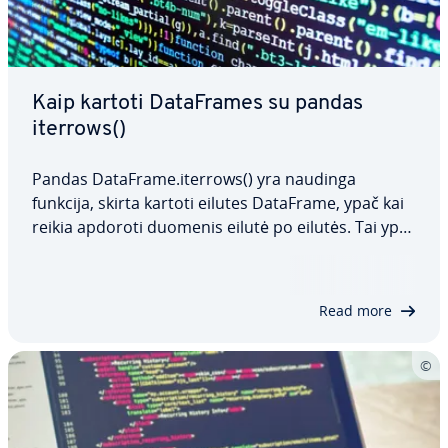
Kaip kartoti Da­taF­ra­mes su pandas
iterrows()
Pandas DataFrame.iterrows() yra naudinga
funkcija, skirta kartoti eilutes DataFrame, ypač kai
reikia apdoroti duomenis eilutė po eilutės. Tai ypač
naudinga skai­čia­vi­mams ar sąlyginei logikai. Šiame
straips­ny­je aptarsime panda iterrows() sintaksę ir
pa­ro­dy­si­me, kaip sudėti…
Read more