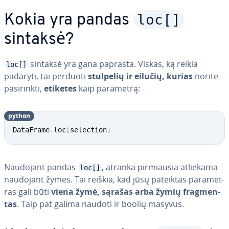
loc[]
Kokia yra pandas
sintaksė?
sintaksė yra gana paprasta. Viskas, ką reikia
loc[]
padaryti, tai perduoti
stulpelių ir eilučių, kurias
norite
pa­si­rink­ti,
etiketes
kaip parametrą:
python
DataFrame
.
loc
[
selection
]
Naudojant pandas
, atranka pir­miau­sia atliekama
loc[]
naudojant žymes. Tai reiškia, kad jūsų pateiktas pa­ra­met­
ras gali būti
viena žymė, sąrašas arba žymių frag­men­
tas
. Taip pat galima naudoti ir boolių masyvus.