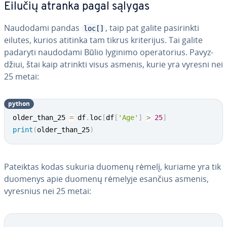
Eilučių atranka pagal sąlygas
Naudodami pandas
, taip pat galite pa­si­rink­ti
loc[]
eilutes, kurios atitinka tam tikrus kri­te­ri­jus. Tai galite
padaryti naudodami Būlio lyginimo ope­ra­to­rius. Pa­vyz­
džiui, štai kaip atrinkti visus asmenis, kurie yra vyresni nei
25 metai:
python
older_than_25 
=
 df
.
loc
[
df
[
'Age'
]
>
25
]
print
(
older_than_25
)
Pateiktas kodas sukuria duomenų rėmelį, kuriame yra tik
duomenys apie duomenų rėmelyje esančius asmenis,
vyresnius nei 25 metai: