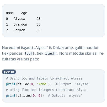
Name    Age

0   Alyssa     	23

1 	Brandon     35

2  	Carmen     	30
Norėdami išgauti „Alyssa“ iš DataFrame, galite naudoti
tiek pandas
, tiek
. Nors metodai skiriasi, re­
loc[]
iloc[]
zul­ta­tas yra tas pats:
python
# Using loc and labels to extract Alyssa
print
(
df
.
loc
[
0
,
'Name'
]
)
# Output: 'Alyssa'
# Using iloc and integers to extract Alysa
print
(
df
.
iloc
[
0
,
0
]
)
# Output: 'Alyssa'