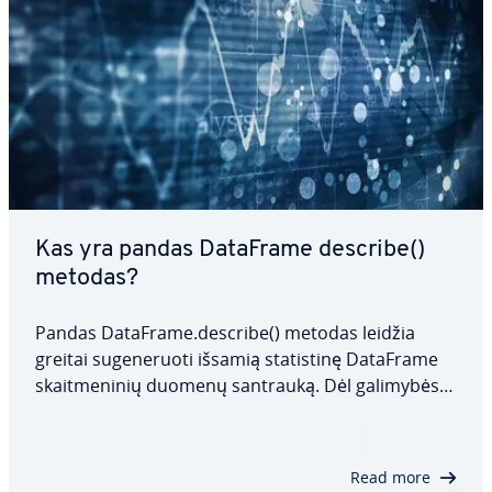
Kas yra pandas DataFrame describe()
metodas?
Pandas DataFrame.describe() metodas leidžia
greitai su­ge­ne­ruo­ti išsamią sta­tis­ti­nę DataFrame
skait­me­ni­nių duomenų santrauką. Dėl galimybės
koreguoti pro­cen­ti­les ir nurodyti duomenų tipus,
jis yra labai lankstus ir tinka įvairiems analizės
tipams. Šiame straips­ny­je aptarsime, ką…
Read more