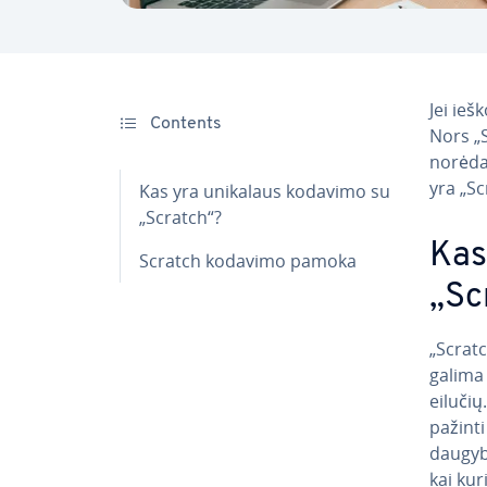
Jei ieš
Contents
Nors „S
norėdam
yra „Sc
Kas yra unikalaus kodavimo su
„Scratch“?
Kas
Scratch kodavimo pamoka
„Sc
„Scratc
galima 
eilučių
pa­žin­
daugybė
kai kur