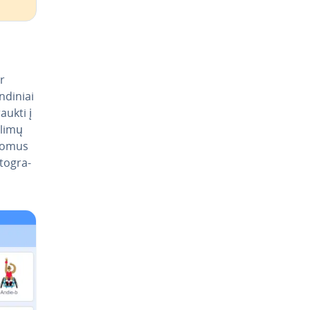
r
­di­niai
raukti į
alimų
ugomus
to­gra­