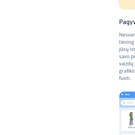
Pa­gy­
Nesvarb
tiesiog
jūsų is
savo pr
vaizdų 
grafiko
fuo­ti.