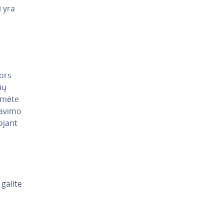
i yra
Nors
ių
­mė­te
odavimo
ojant
 galite