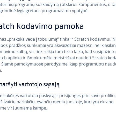
­te­ri­nių programų su­skai­dy­mą į atskirus kom­po­nen­tus, o ta
­rin­di­nė ly­gia­gre­taus prog­ra­ma­vi­mo ypatybė.
atch kodavimo pamoka
mas „praktika veda į tobulumą“ tinka ir Scratch kodavimui. 
lbos pradžios sunkumai yra aki­vaiz­džiai mažesni nei kla­si­ki­n
ma­vi­mo kalbų, vis tiek reikia tam tikro laiko, kad su­si­pa­žin­tu
tch aplinka ir iš­mok­tu­mė­te meis­triš­kai naudoti Scratch k
 Šiame pa­mo­ky­muo­se pa­ro­dy­si­me, kaip prog­ra­muo­ti naud
h.
naršyti vartotojo sąsają
te sukūręs vartotojo paskyrą ir pri­si­jun­gęs prie savo profilio,
 iš įvairių parinkčių, esančių meniu juostoje, kuri yra ekrano
me vir­šu­ti­nia­me kampe.