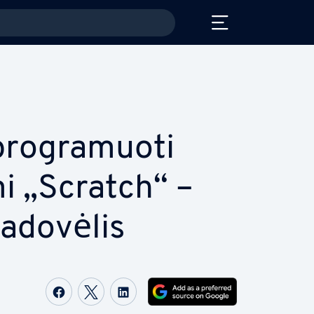
rog­ra­muo­ti
 „Scratch“ –
adovėlis
Share on Facebook
Share on Twitter
Share on LinkedIn