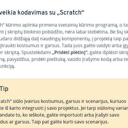
veikia kodavimas su „Scratch“
h“ kūrimo aplinka primena svetainių kūrimo programą, o tai, 
ant į skriptų blokinio pobūdžio, nėra labai stebėtina. Be šių s
udaro didžiąją dalį naudingų kom­po­nen­tų, į projektą taip pa
įtraukti kostiumus ir garsus. Tada juos galite valdyti arba įgy
er skriptą. Spus­te­lė­da­mi
„Pridėti plėtinį“
, galite išplėsti skr
ki­mą, pa­vyz­džiui, pridėti pieštuką, vaizdo įrašymo kodą arba te
unkciją.
Tip
atch“ siūlo įvairius kostiumus, garsus ir sce­na­ri­jus, kuriuos
te iš karto in­te­gruo­ti į savo projektus. Jei tarp siūlomų varia
ndate to, ko ieškote, galite im­por­tuo­ti arba įrašyti savo
dus ar garsus. Taip pat galite kurti savo sce­na­ri­jus.