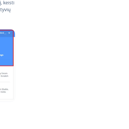
, keisti
ktyvių