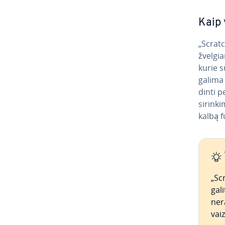
Kaip 
„Scratc
žvel­gi
kurie s
galima 
din­ti p
si­rin­
kalbą f
„Scr
gali
nera
vaiz