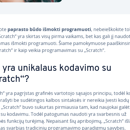
kote
paprasto būdo išmokti prog­ra­muo­ti
, ne­be­ieš­ko­ki­te to
cratch“ yra skirtas visų pirma vaikams, bet kas gali jį naudot
as išmokti prog­ra­muo­ti. Šiame pa­mo­ky­muo­se pa­aiš­kin­si
ratch“ ir kaip veikia prog­ra­ma­vi­mas su „Scratch“.
 yra unikalaus kodavimo su
ratch“?
h“ yra pagrįstas grafinės vartotojo sąsajos principu, todėl 
rašyti be su­dė­tin­gos kalbos sintaksės ir nereikia įvesti kodų
. „Scratch“ buvo sukurtas pir­miau­sia tam, kad naujokai galėtų
ti su kodavimu. Todėl patogumas naudoti yra svar­bes­nis už
s funkcijų turėjimą. Nepaisant šių ap­ri­bo­ji­mų, „Scratch“ iš
ias svarbias tra­di­ci­nių prog­ra­ma­vi­mo paradigmų savybes.