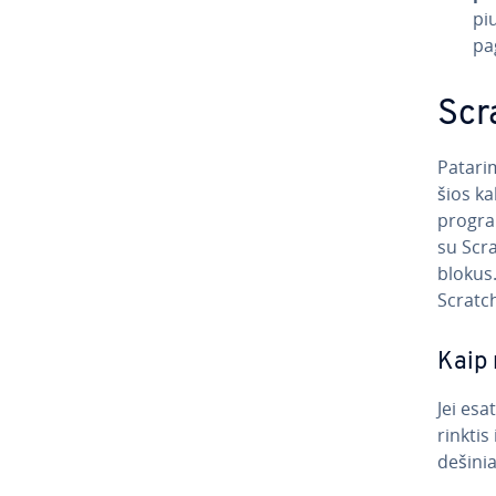
piu
pag
Scr
Patari
šios ka
prog­ra­
su Scra
blokus.
Scratc
Kaip 
Jei esa
rinktis
dešinia