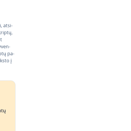
at­si­
kriptų,
t
­ven­
iptų pa­
ksto į
ntų