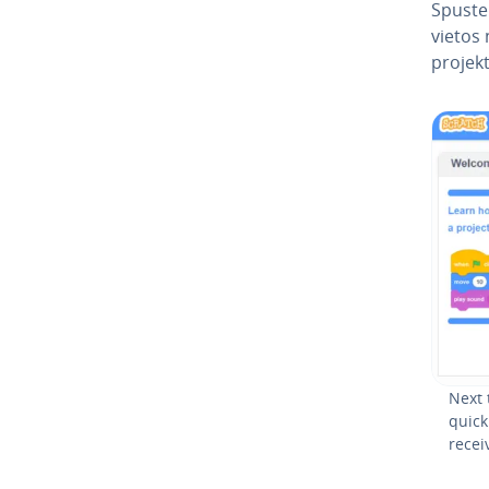
Spus­te
vietos n
projekt
Next 
quick
recei