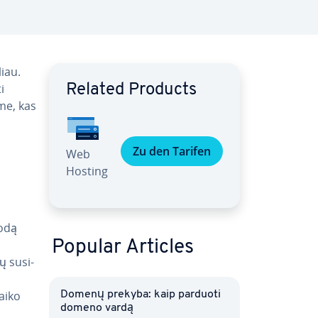
liau.
i
Related Products
­me, kas
Zu den Tarifen
Web
Hosting
kodą
Popular Articles
 su­si­
laiko
Domenų prekyba: kaip parduoti
domeno vardą