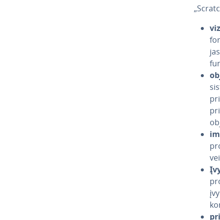
„Scratc
vi
fo
ja
fun
ob­
sis
pri
pr
ob­
im­
pro
ve
Įv
pro
įv
ko
pri