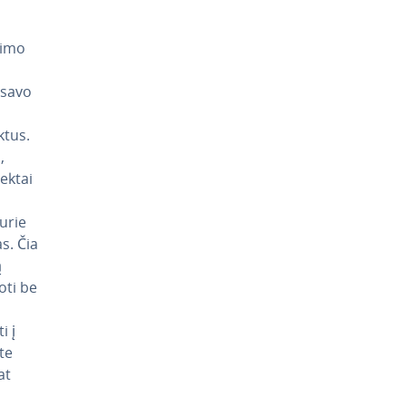
ūrimo
s savo
ektus.
,
jektai
urie
s. Čia
ą
­ti be
i į
ite
at