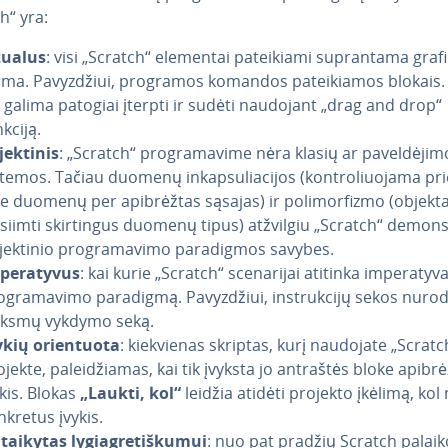
h“ yra:
zualus
: visi „Scratch“ elementai pa­tei­kia­mi su­pran­ta­ma graf
rma. Pa­vyz­džiui, programos komandos pa­tei­kia­mos blokais.
s galima patogiai įterpti ir sudėti naudojant „drag and drop“
kciją.
jek­ti­nis
: „Scratch“ prog­ra­ma­vi­me nėra klasių ar pa­vel­dė­ji­m
temos. Tačiau duomenų in­kap­su­lia­ci­jos (kont­ro­liuo­ja­ma pr
e duomenų per api­brėž­tas sąsajas) ir po­li­mor­fiz­mo (objekta
isiimti skir­tin­gus duomenų tipus) atžvilgiu „Scratch“ de­monst
jek­ti­nio prog­ra­ma­vi­mo pa­ra­dig­mos savybes.
pe­ra­ty­vus
: kai kurie „Scratch“ sce­na­ri­jai atitinka im­pe­ra­ty­v
g­ra­ma­vi­mo paradigmą. Pa­vyz­džiui, inst­ruk­ci­jų sekos nuro
iksmų vykdymo seką.
ykių ori­en­tuo­ta
: kiek­vie­nas skriptas, kurį naudojate „Scratc
jekte, pa­lei­džia­mas, kai tik įvyksta jo antraštės bloke api­brė
ykis. Blokas
„Laukti, kol“
leidžia atidėti projekto įkėlimą, kol
nkretus įvykis.
­tai­ky­tas ly­gia­gre­tiš­ku­mui
: nuo pat pradžių Scratch palai