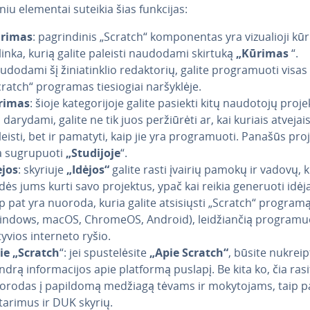
niu elementai suteikia šias funkcijas:
rimas
: pag­rin­di­nis „Scratch“ kom­po­nen­tas yra vi­zu­a­lio­ji k
linka, kurią galite paleisti naudodami skirtuką
„Kūrimas
“.
dodami šį ži­nia­tink­lio re­dak­to­rių, galite prog­ra­muo­ti visa
ratch“ programas tie­sio­giai nar­šyk­lė­je.
rimas
: šioje ka­te­go­ri­jo­je galite pasiekti kitų naudotojų proj
 darydami, galite ne tik juos per­žiū­rė­ti ar, kai kuriais atvejais
eisti, bet ir pamatyti, kaip jie yra prog­ra­muo­ti. Panašūs pro
 su­gru­puo­ti
„Studijoje
“.
ėjos
: skyriuje
„Idėjos“
galite rasti įvairių pamokų ir vadovų, k
dės jums kurti savo projektus, ypač kai reikia generuoti idėja
ip pat yra nuoroda, kuria galite at­si­siųs­ti „Scratch“ program
indows, macOS, ChromeOS, Android), lei­džian­čią prog­ra­muo
tyvios interneto ryšio.
ie „Scratch
“: jei spus­te­lė­si­te
„Apie Scratch“
, būsite nukreipt
drą in­for­ma­ci­jos apie platformą puslapį. Be kita ko, čia ras
orodas į papildomą medžiagą tėvams ir mo­ky­to­jams, taip p
tarimus ir DUK skyrių.