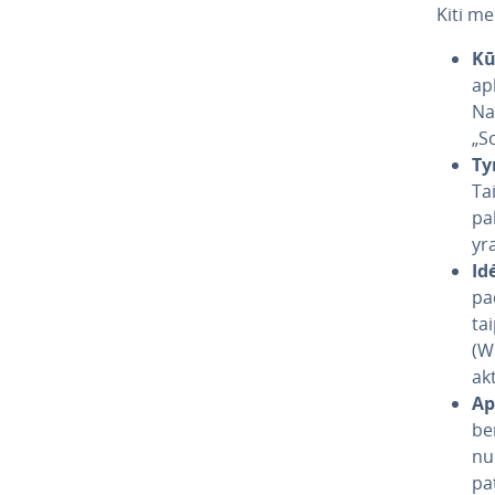
Kiti me
Kū
ap
Nau
„Sc
Ty
Tai
pal
yra
Id
pa
ta
(W
ak
Ap
ben
nu
pa