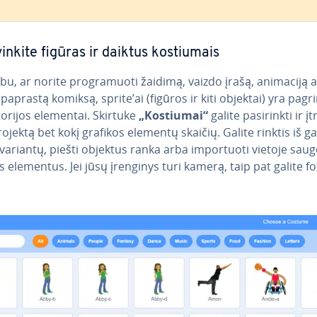
vin­ki­te figūras ir daiktus kos­tiu­mais
u, ar norite prog­ra­muo­ti žaidimą, vaizdo įrašą, animaciją a
 paprastą komiksą, sprite’ai (figūros ir kiti objektai) yra pag­rin
torijos elementai. Skirtuke
„Kostiumai“
galite pa­si­rink­ti ir įt
ojektą bet kokį grafikos elementų skaičių. Galite rinktis iš g
variantų, piešti objektus ranka arba im­por­tuo­ti vietoje sa
s elementus. Jei jūsų įrenginys turi kamerą, taip pat galite fo­