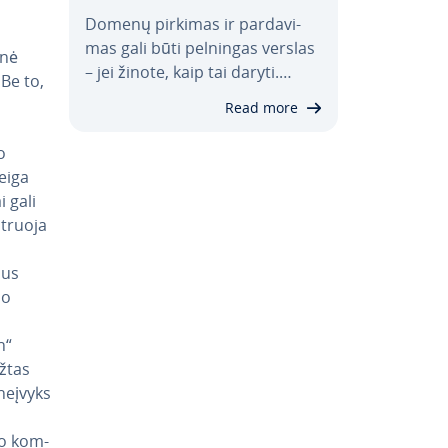
Domenų pirkimas ir par­da­vi­
mas gali būti pelningas verslas
inė
– jei žinote, kaip tai daryti.…
 Be to,
Read more
o
ieiga
i gali
­ruo­ja
aus
do
h“
ž­tas
 neįvyks
ko kom­