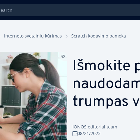
rch
Interneto svetainių kūrimas
Scratch kodavimo pamoka
Išmokite p
naudodami
trumpas v
IONOS editorial team
08/21/2023