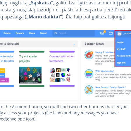
­lė­ję mygtuką
„Sąskaita“
, galite tvarkyti savo asmeninį profilį
u­sta­ty­mus, slap­ta­žo­dį ir el. pašto adresą arba per­žiū­rė­ti a
ų apžvalgą (
„Mano daiktai“
). Čia taip pat galite at­si­jung­ti:
to the Account button, you will find two other buttons that let you
ly access your projects (file icon) and any messages you have
ved(envelope icon).