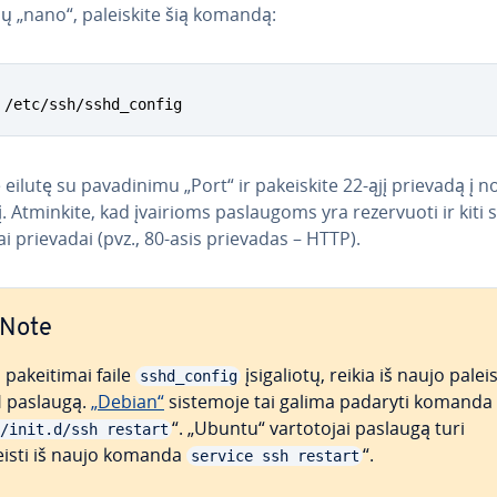
ių „nano“, pa­lei­s­ki­te šią komandą:
 /etc/ssh/sshd_config
eilutę su pa­va­di­ni­mu „Port“ ir pa­kei­s­ki­te 22-ąjį prievadą į 
 Atminkite, kad įvairioms pa­slau­goms yra re­zer­vuo­ti ir kiti 
niai prievadai (pvz., 80-asis prievadas – HTTP).
Note
pa­kei­ti­mai faile
įsi­ga­lio­tų, reikia iš naujo paleis
sshd_config
 paslaugą.
„Debian“
sistemoje tai galima padaryti komanda
“. „Ubuntu“ var­to­to­jai paslaugą turi
/init.d/ssh restart
eisti iš naujo komanda
“.
service ssh restart