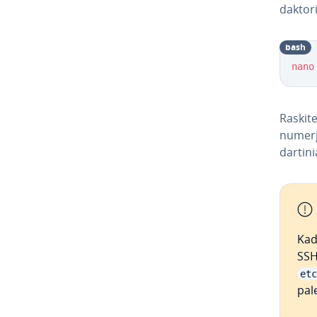
dak­to­r
bash
nano
Raskite 
numerį.
dar­ti­
Kad 
SSH
etc
pal