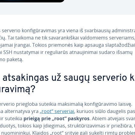
erverio kon­fi­gū­ra­vi­mas yra viena iš svar­biau­sių ad­mi­nist­ra
ų. Tai taikoma ne tik sa­va­ran­kiš­kai val­do­miems ser­ve­riams,
ja­mai įrangai. Tokios priemonės kaip apsauga slap­ta­žo­džiai
i SSH nu­sta­ty­mai ir re­gu­lia­rūs at­nau­ji­ni­mai sudaro išsamų
o paketą.
 at­sa­kin­gas už saugų serverio 
ū­ra­vi­mą?
rverio priegloba suteikia mak­si­ma­lią kon­fi­gū­ra­vi­mo laisvę.
 al­ter­na­ty­va yra
„root“ serveriai
, kuriuos siūlo daugelis pa
 ir suteikia
prieigą prie „root“ paskyros
. Abiem atvejais svar
duotys, tokios kaip įdiegimas, struk­tū­ri­za­vi­mas ir priežiūra,
k nuo­mi­nin­kui. Klaidos „root“ srityje gali sukelti rimtų probl