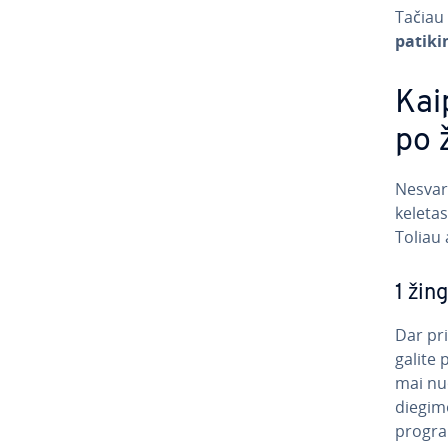
Tačiau
patik
Kai
po 
Nesvar
keletas
Toliau 
1 žin
Dar pri
galite 
mai nu
diegimo
prog­ra