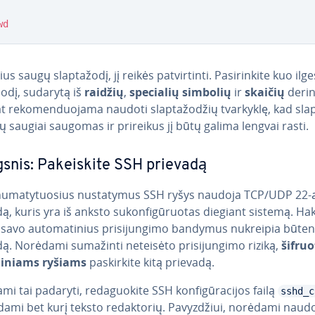
wd
s saugų slap­ta­žo­dį, jį reikės pa­tvir­tin­ti. Pa­si­rin­ki­te kuo ilg
­žo­dį, sudarytą iš
raidžių
,
specialių simbolių
ir
skaičių
derin
t re­ko­men­duo­ja­ma naudoti slap­ta­žo­džių tvarkyklę, kad slap­
ų saugiai saugomas ir prireikus jį būtų galima lengvai rasti.
gsnis: Pa­kei­s­ki­te SSH prievadą
u­ma­ty­tuo­sius nu­sta­ty­mus SSH ryšys naudoja TCP/UDP 22-ą
ą, kuris yra iš anksto su­kon­fi­gū­ruo­tas diegiant sistemą. Ha
savo au­to­ma­ti­nius pri­si­jun­gi­mo bandymus nukreipia būtent
ą. Norėdami sumažinti neteisėto pri­si­jun­gi­mo riziką,
šif­ru
­li­niams ryšiams
pa­skir­ki­te kitą prievadą.
 tai padaryti, re­da­guo­ki­te SSH kon­fi­gū­ra­ci­jos failą
sshd_c
mi bet kurį teksto re­dak­to­rių. Pa­vyz­džiui, norėdami naudo