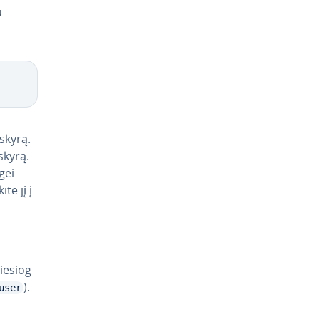
u
Copy
askyrą.
skyrą.
gei­
i­te jį į
tiesiog
).
user