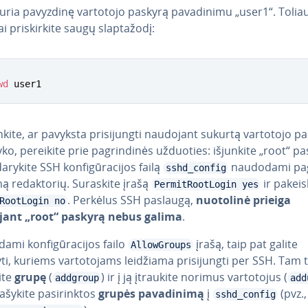
uria pavyzdinę vartotojo paskyrą pa­va­di­ni­mu „user1“. Tolia
 pri­skir­ki­te saugų slap­ta­žo­dį:
wd
 user1
rin­ki­te, ar pavyksta pri­si­jung­ti naudojant sukurtą vartotojo p
yko, pereikite prie pag­rin­di­nės užduoties: išjunkite „root“ pa
da­ry­ki­te SSH kon­fi­gū­ra­ci­jos failą
naudodami pa­
sshd_config
mą re­dak­to­rių. Suraskite įrašą
ir pa­kei­s­k
PermitRootLogin yes
. Perkėlus SSH paslaugą,
nuotolinė prieiga
RootLogin no
ant „root“ paskyrą nebus galima
.
mi kon­fi­gū­ra­ci­jos failo
įrašą, taip pat galite
AllowGroups
i, kuriems var­to­to­jams leidžiama pri­si­jung­ti per SSH. Tam 
ite
grupę
(
) ir į ją įtraukite norimus var­to­to­jus (
addgroup
add
ašykite pa­si­rink­tos
grupės pa­va­di­ni­mą
į
(pvz.,
sshd_config