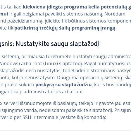
­tis ta, kad
kiekviena įdiegta programa kelia po­ten­cia­lią
mui
ir gali neigiamai paveikti sistemos našumą. Norėdami
ti pa­žei­džia­mu­mą, įdiekite tik būtinus sistemos kom­po­nen­
ite tik
pa­tik­rin­tą trečiųjų šalių prog­ra­mi­nę įrangą
.
snis: Nu­sta­ty­ki­te saugų slap­ta­žo­dį
 sistemą, pir­miau­sia tu­rė­tu­mė­te nustatyti saugų ad­mi­nist­ra
Windows) arba root (Linux) slap­ta­žo­dį. Pagal nu­ma­ty­tuo­sius
lap­ta­žo­dis nėra nu­sta­ty­tas, todėl ad­mi­nist­ra­to­riaus pasky
kuo­ta, kol jo ne­nu­sta­ty­si­te. Dauguma ope­ra­ci­nių sistemų išk
mo prašo sukurti
paskyrą su slap­ta­žo­džiu
, kuris bus nau­do­
un­giant kaip ad­mi­nist­ra­to­rius arba root.
ux serverį iš­si­nuo­mo­jo­te iš paslaugų teikėjo ir gavote jau e
­si­jun­gi­mo vardą, ne­dels­da­mi pa­kei­s­ki­te slap­ta­žo­dį. Pri­si­jun­
rverio per SSH ir terminale įveskite šią komandą: