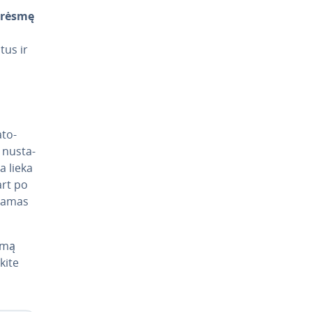
 grėsmę
tus ir
­to­
 nu­sta­
ra lieka
art po
ja­mas
samą
ki­te