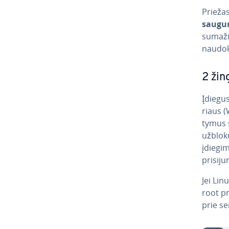
Prie­žas
saugu
sumažin
naudok
2 žing
Įdiegus
riaus (
ty­mus s
už­blo­
įdiegi
pri­si­j
Jei Lin
root pri
prie se