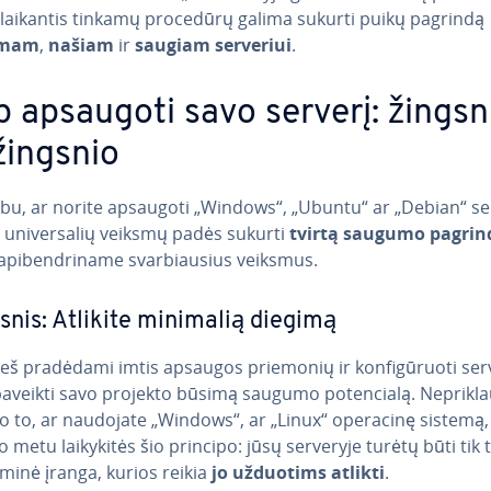
 laikantis tinkamų procedūrų galima sukurti puikų pagrindą
imam
,
našiam
ir
saugiam serveriui
.
p apsaugoti savo serverį: žingsn
žingsnio
bu, ar norite apsaugoti „Windows“, „Ubuntu“ ar „Debian“ ser
 uni­ver­sa­lių veiksmų padės sukurti
tvirtą saugumo pagrin
api­bend­ri­na­me svar­biau­sius veiksmus.
gsnis: Atlikite minimalią diegimą
eš pradėdami imtis apsaugos priemonių ir kon­fi­gū­ruo­ti serv
paveikti savo projekto būsimą saugumo po­ten­cia­lą. Ne­pri­kla
o to, ar naudojate „Windows“, ar „Linux“ operacinę sistemą,
 metu lai­ky­ki­tės šio principo: jūsų serveryje turėtų būti tik 
­mi­nė įranga, kurios reikia
jo užduotims atlikti
.