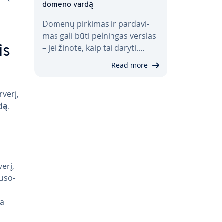
domeno vardą
Domenų pirkimas ir par­da­vi­
mas gali būti pelningas verslas
– jei žinote, kaip tai daryti.…
is
Read more
verį,
dą
.
erį,
u­so­
ta