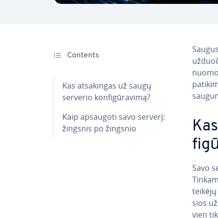
Saugus s
Contents
užduoči
nuo­mo­
patikim
Kas at­sa­kin­gas už saugų
saugum
serverio kon­fi­gū­ra­vi­mą?
Kaip apsaugoti savo serverį:
Kas
žingsnis po žingsnio
fi­g
Savo se
Tinkama
teikėjų
sios už
vien ti