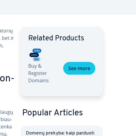
­to­rių
 bet ir
Related Products
s,
Buy &
See more
Register
kon­
Domains
slaugų
Popular Articles
­biau­
 tenka
emų.
Domenų prekyba: kaip parduoti