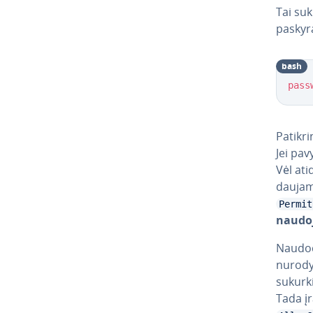
Tai suk
paskyrai
bash
pass
Pa­tik­
Jei pav
Vėl ati­
dau­ja­
Permit
naudoj
Naudoda
nurodyt
sukurk
Tada įr