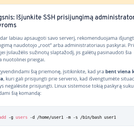
snis: Išjunkite SSH pri­si­jun­gi­mą ad­mi­nist­ra­to­
yroms
dar labiau apsaugoti savo serverį, re­ko­men­duo­ja­ma išjung
jun­gi­mą naudotojo „root“ arba ad­mi­nist­ra­to­riaus paskyrai. P
jei įsi­lau­žė­lis sužinotų slap­ta­žo­dį, jis galėtų pa­si­nau­do­ti šia
nuo­to­li­nei prieigai.
y­ven­din­da­mi šią priemonę, įsi­ti­kin­ki­te, kad yra
bent viena 
ra
, kuri gali pri­si­jung­ti prie serverio, kad iš­veng­tu­mė­te si­tu­ac
ys ne­ga­lė­si­te pri­si­jung­ti. Linux sistemose tokią paskyrą suku
ami šią komandą:
add
 -g 
users
 -d /home/user1 -m -s /bin/bash user1