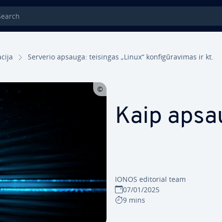
rch
­ci­ja
Serverio apsauga: teisingas „Linux“ kon­fi­gū­ra­vi­mas ir kt.
Kaip apsa
IONOS editorial team
07/01/2025
9 mins