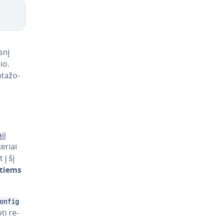
Copy
esnį
io.
ta­žo­
jį
keriai
 į šį
o­tiems
onfig
ti re­