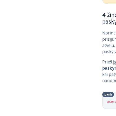
4 žing
pask
Norint 
pri­si­
atveju, 
paskyra 
Prieš įg
pasky
kai pat
naudod
bash
user