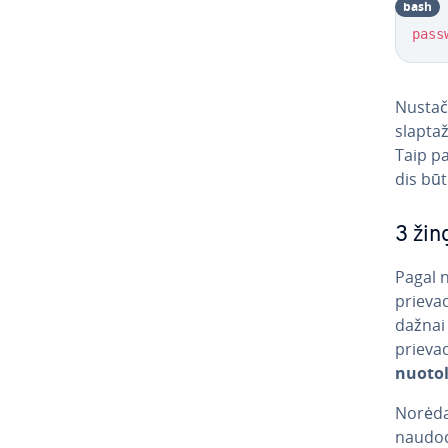
bash
pass
Nustačiu
slap­ta
Taip pa
dis būt
3 žin
Pagal n
prievad
dažnai 
prievad
nuo­to
Norėdami
naudoda