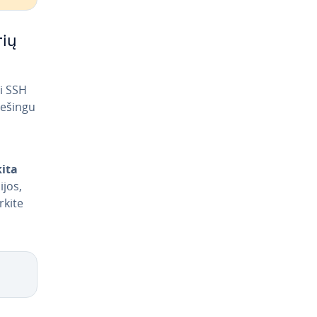
rių
ti SSH
riešingu
kita
i­jos,
rkite
Copy