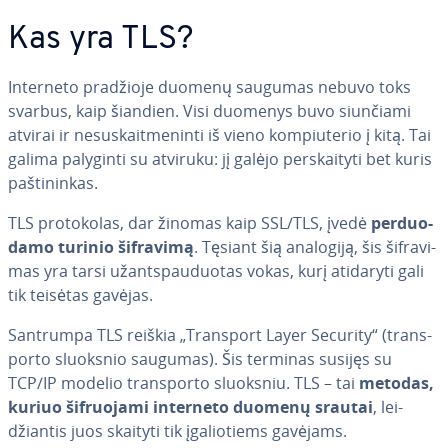
Kas yra TLS?
Interneto pradžioje duomenų saugumas nebuvo toks
svarbus, kaip šiandien. Visi duomenys buvo siunčiami
atvirai ir ne­su­skait­me­nin­ti iš vieno kom­piu­te­rio į kitą. Tai
galima palyginti su atviruku: jį galėjo per­skai­ty­ti bet kuris
paš­ti­nin­kas.
TLS pro­to­ko­las, dar žinomas kaip SSL/TLS, įvedė
per­duo­
da­mo turinio šifravimą
. Tęsiant šią analogiją, šis šif­ra­vi­
mas yra tarsi už­ants­pau­duo­tas vokas, kurį atidaryti gali
tik teisėtas gavėjas.
Santrumpa TLS reiškia „Transport Layer Security“ (trans­
por­to sluoksnio saugumas). Šis terminas susijęs su
TCP/IP modelio trans­por­to sluoksniu. TLS – tai
metodas,
kuriuo šif­ruo­ja­mi interneto duomenų srautai
, lei­
džian­tis juos skaityti tik įga­lio­tiems gavėjams.