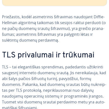
Prie­žas­tis, kodėl asi­met­ri­nis šif­ra­vi­mas naudojant Diffie-
Hellman algoritmą taikomas tik sesijos raktui perduoti (o
ne pačių duomenų srautų šif­ra­vi­mui), yra greičio pra­na­
šu­mas; asi­met­ri­nis šif­ra­vi­mas yra palyginti lėtas ir
sulėtintų duomenų perdavimą.
TLS pri­va­lu­mai ir trūkumai
TLS – tai ele­gan­tiš­kas spren­di­mas, pa­de­dan­tis už­tik­rin­ti
saugesnį interneto duomenų srautą. Jis ne­rei­ka­lau­ja, kad
abi šalys pačios šifruotų turinį, pa­vyz­džiui, formų
duomenis. Pakanka, kad duomenų srautas būtų nu­kreip­
tas per TLS protokolą, ne­pri­klau­so­mai nuo dalyvių
naudojamų ope­ra­ci­nių sistemų ir prog­ra­mi­nės įrangos.
Tuomet visi duomenų srautai perdavimo metu yra au­to­
ma­tiš­kai šif­ruo­ja­mi.