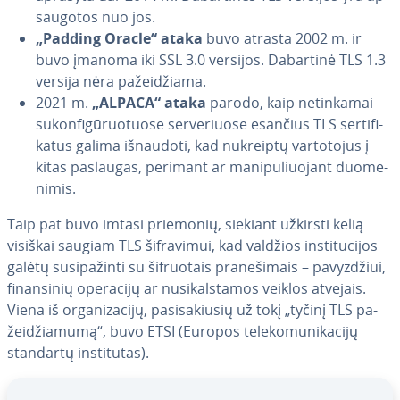
sau­go­tos nuo jos.
„Padding Oracle“ ataka
buvo atrasta 2002 m. ir
buvo įmanoma iki SSL 3.0 versijos. Dabartinė TLS 1.3
versija nėra pa­žei­džia­ma.
2021 m.
„ALPACA“ ataka
parodo, kaip ne­tin­ka­mai
su­kon­fi­gū­ruo­tuo­se ser­ve­riuo­se esančius TLS ser­ti­fi­
ka­tus galima išnaudoti, kad nukreiptų var­to­to­jus į
kitas paslaugas, perimant ar ma­ni­pu­liuo­jant duo­me­
ni­mis.
Taip pat buvo imtasi priemonių, siekiant užkirsti kelią
visiškai saugiam TLS šif­ra­vi­mui, kad valdžios ins­ti­tu­ci­jos
galėtų su­si­pa­žin­ti su šif­ruo­tais pra­ne­ši­mais – pa­vyz­džiui,
fi­nan­si­nių operacijų ar nu­si­kals­ta­mos veiklos atvejais.
Viena iš or­ga­ni­za­ci­jų, pa­si­sa­kiu­sių už tokį „tyčinį TLS pa­
žei­džia­mu­mą“, buvo ETSI (Europos te­le­ko­mu­ni­ka­ci­jų
standartų ins­ti­tu­tas).
Go to Main Menu