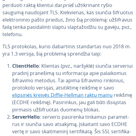
perduoti raktą klientui dar
prieš
už­tik­ri­nant ryšio
saugumą naudojant TLS. Kiek­vie­nas, kas siunčia šifruotus
elekt­ro­ni­nio pašto priedus, žino šią problemą: už­šif­ra­vus
failą tenka pa­si­da­lin­ti slaptu slap­ta­žo­džiu su gavėju, pvz.,
telefonu.
TLS pro­to­ko­las, kurio da­bar­ti­nis stan­dar­tas nuo 2018 m.
yra 1.3 versija, šią problemą sprendžia taip:
Cli­ent­Hel­lo
: Klientas (pvz., naršyklė) siunčia serveriui
pradinį pranešimą su in­for­ma­ci­ja apie pa­lai­ko­mus
šifravimo metodus. Tai apima šifravimo rinkinius,
protokolo versijas, at­si­tik­ti­nę reikšmę ir savo
elipsinės kreivės Diffie-Hellman raktų mainų
reikšmę
(ECDHE reikšmę). Pa­si­rin­kus, jau gali būti išsiųstas
pirmasis už­šif­ruo­tas duomenų blokas.
Ser­ver­Hel­lo
: serveris pasirenka tinkamus pa­ra­met­
rus ir siunčia savo atsakymą, įskaitant savo ECDHE
vertę ir savo skait­me­ni­nį ser­ti­fi­ka­tą. Šis SSL ser­ti­fi­ka­