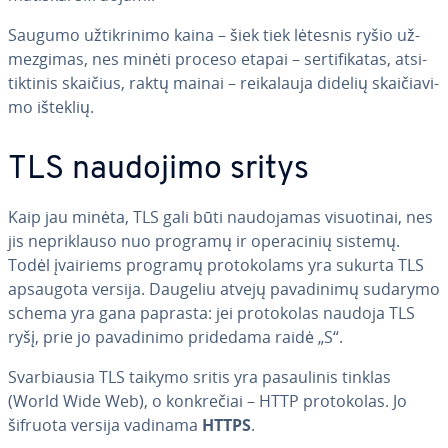
Saugumo už­tik­ri­ni­mo kaina – šiek tiek lėtesnis ryšio už­
mez­gi­mas, nes minėti proceso etapai – ser­ti­fi­ka­tas, at­si­
tik­ti­nis skaičius, raktų mainai – rei­ka­lau­ja didelių skai­čia­vi­
mo išteklių.
TLS naudojimo sritys
Kaip jau minėta, TLS gali būti nau­do­ja­mas vi­suo­ti­nai, nes
jis ne­pri­klau­so nuo programų ir ope­ra­ci­nių sistemų.
Todėl įvairiems programų pro­to­ko­lams yra sukurta TLS
apsaugota versija. Daugeliu atvejų pa­va­di­ni­mų sudarymo
schema yra gana paprasta: jei pro­to­ko­las naudoja TLS
ryšį, prie jo pa­va­di­ni­mo pridedama raidė „S“.
Svar­biau­sia TLS taikymo sritis yra pa­sau­li­nis tinklas
(World Wide Web), o konk­re­čiai – HTTP pro­to­ko­las. Jo
šifruota versija vadinama
HTTPS
.