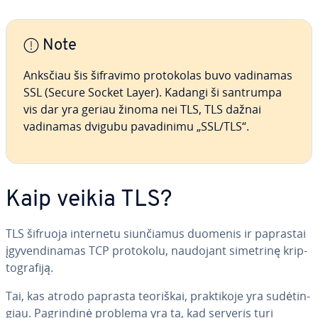
Note
Anksčiau šis šifravimo pro­to­ko­las buvo vadinamas
SSL (Secure Socket Layer). Kadangi ši santrumpa
vis dar yra geriau žinoma nei TLS, TLS dažnai
vadinamas dvigubu pa­va­di­ni­mu „SSL/TLS“.
Kaip veikia TLS?
TLS šifruoja internetu siun­čia­mus duomenis ir paprastai
įgy­ven­di­na­mas TCP protokolu, naudojant simetrinę krip­
to­gra­fi­ją.
Tai, kas atrodo paprasta teoriškai, prak­ti­ko­je yra su­dė­tin­
giau. Pag­rin­di­nė problema yra ta, kad serveris turi