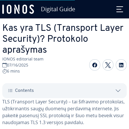
Digital Guide
Skip to Main Content
Kas yra TLS (Transport Layer
Security)? Protokolo
aprašymas
IONOS editorial team
Share on F
Share 
S
07/16/2025
6 mins
Contents
TLS (Transport Layer Security) – tai šifravimo pro­to­ko­las,
už­tik­ri­nan­tis saugų duomenų perdavimą internete. Jis
pakeitė pasenusį SSL protokolą ir šiuo metu beveik visur
nau­do­ja­mas TLS 1.3 versijos pavidalu.