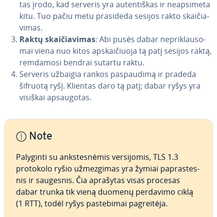
tas įrodo, kad serveris yra au­ten­tiš­kas ir ne­ap­si­me­ta
kitu. Tuo pačiu metu prasideda sesijos rakto skai­čia­
vi­mas.
Raktų skai­čia­vi­mas
: Abi pusės dabar ne­pri­klau­so­
mai viena nuo kitos ap­skai­čiuo­ja tą patį sesijos raktą,
remdamosi bendrai sutartu raktu.
Serveris užbaigia rankos pa­spau­di­mą ir pradeda
šifruotą ryšį. Klientas daro tą patį; dabar ryšys yra
visiškai ap­sau­go­tas.
Note
Palyginti su anks­tes­nė­mis ver­si­jo­mis, TLS 1.3
protokolo ryšio už­mez­gi­mas yra žymiai pa­pras­tes­
nis ir saugesnis. Čia aprašytas visas procesas
dabar trunka tik vieną duomenų perdavimo ciklą
(1 RTT), todėl ryšys pa­ste­bi­mai pa­grei­tė­ja.