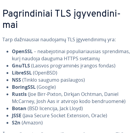
Pag­rin­di­niai TLS įgy­ven­di­ni­
mai
Tarp daž­niau­siai naudojamų TLS įgy­ven­di­ni­mų yra:
OpenSSL
– ne­abe­jo­ti­nai po­pu­lia­riau­sias spren­di­mas,
kurį naudoja dauguma HTTPS svetainių
GnuTLS
(Laisvos prog­ra­mi­nės įrangos fondas)
LibreSSL
(OpenBSD)
NSS
(Tinklo saugumo paslaugos)
BoringSSL
(Google)
Rustls
(Joe Birr-Pixton, Dirkjan Ochtman, Daniel
McCarney, Josh Aas ir atvirojo kodo bend­ruo­me­nė)
Botan
(BSD licencija, Jack Lloyd)
JSSE
(Java Secure Socket Extension, Oracle)
S2n
(Amazon)