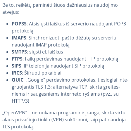
Be to, reikėtų paminėti šiuos daž­niau­sius naudojimo
atvejus:
POP3S
: At­si­siųs­ti laiškus iš serverio naudojant POP3
protokolą
IMAPS
: Sin­ch­ro­ni­zuo­ti pašto dėžutę su serveriu
naudojant IMAP protokolą
SMTPS
: siųsti el. laiškus
FTPS
: Failų per­da­vi­mas naudojant FTP protokolą
SIPS
: IP te­le­fo­ni­ja naudojant SIP protokolą
IRCS
: Šifruoti pokalbiai
QUIC
: „Google“ perdavimo pro­to­ko­las, tie­sio­giai in­te­
gruo­jan­tis TLS 1.3; al­ter­na­ty­va TCP, skirta grei­tes­
niems ir sau­ges­niems interneto ryšiams (pvz., su
HTTP/3)
„OpenVPN“ – nemokama prog­ra­mi­nė įranga, skirta vir­tu­
alaus pri­va­čio­jo tinklo (VPN) sukūrimui, taip pat naudoja
TLS protokolą.