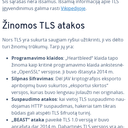
Šis sąrašas nėra išsamus. Išsamią in­for­ma­ci­ją apie TLS
įgy­ven­di­ni­mus galima rasti
Vi­ki­pe­di­jo­je
.
Žinomos TLS atakos
Nors TLS yra sukurta saugiam ryšiui už­tik­rin­ti, ji vis dėlto
turi žinomų trūkumų. Tarp jų yra:
Prog­ra­ma­vi­mo klaidos
: „He­artb­le­ed“ klaida tapo
žinoma kaip kritinė prog­ra­ma­vi­mo klaida anks­tes­nė­
se „OpenSSL“ versijose. Ji buvo ištaisyta 2014 m.
Silpnas šif­ra­vi­mas
: Dėl JAV krip­to­gra­fi­jos eksporto
ap­ri­bo­ji­mų buvo sukurtos „eksportui skirtos“
versijos, kurias buvo lengviau įsilaužti nei ori­gi­na­lias.
Su­spau­di­mo atakos
: kai vietoj TLS su­spau­di­mo nau­
do­ja­mas HTTP su­spau­di­mas, hakeriai tam tikrais
būdais gali atspėti TLS šifruotą turinį.
„BEAST“ ataka
paveikė TLS 1.0 versiją ir buvo
aprašyta dar 2014 m. Da­bar­ti­nės TLS versijos yra ap­