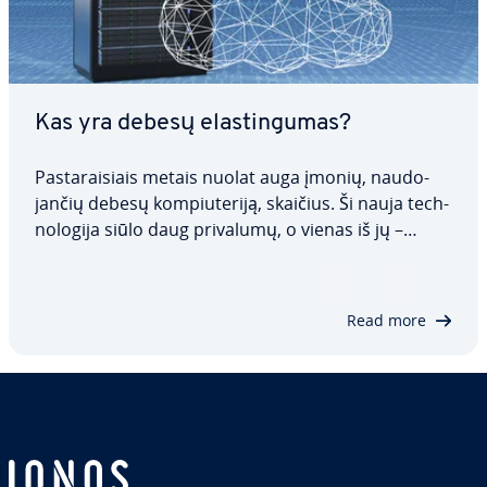
Kas yra debesų elas­tin­gu­mas?
Pa­sta­rai­siais metais nuolat auga įmonių, nau­do­
jan­čių debesų kom­piu­te­ri­ją, skaičius. Ši nauja tech­
no­lo­gi­ja siūlo daug privalumų, o vienas iš jų –
debesų lanks­tu­mas. Derinant pažangią įrangą ir
prog­ra­mi­nę įrangą, debesų lanks­tu­mas leidžia
įmonėms realiuoju laiku pri­tai­ky­ti savo…
Read more