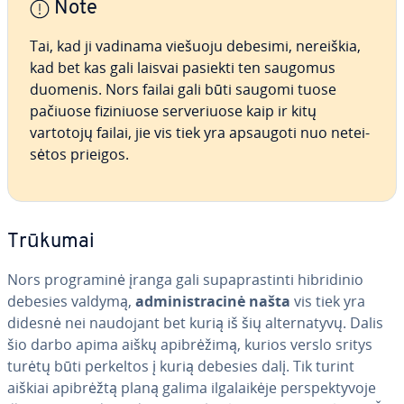
Note
Tai, kad ji vadinama viešuoju debesimi, nereiškia,
kad bet kas gali laisvai pasiekti ten saugomus
duomenis. Nors failai gali būti saugomi tuose
pačiuose fi­zi­niuo­se ser­ve­riuo­se kaip ir kitų
vartotojų failai, jie vis tiek yra apsaugoti nuo ne­tei­
sė­tos prieigos.
Trūkumai
Nors prog­ra­mi­nė įranga gali su­pa­pras­tin­ti hib­ri­di­nio
debesies valdymą,
ad­mi­nist­ra­ci­nė našta
vis tiek yra
didesnė nei naudojant bet kurią iš šių al­ter­na­ty­vų. Dalis
šio darbo apima aiškų api­brė­ži­mą, kurios verslo sritys
turėtų būti perkeltos į kurią debesies dalį. Tik turint
aiškiai apibrėžtą planą galima il­ga­lai­kė­je per­spek­ty­vo­je