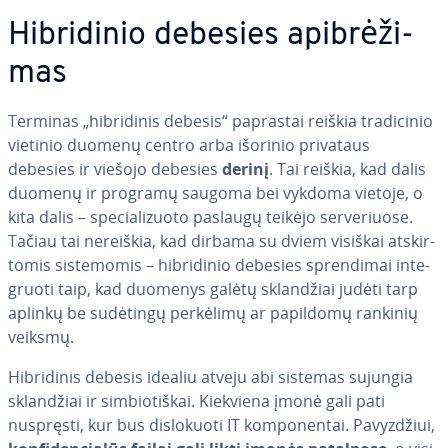
Hib­ri­di­nio debesies api­brė­ži­
mas
Terminas „hib­ri­di­nis debesis“ paprastai reiškia tra­di­ci­nio
vietinio duomenų centro arba išorinio privataus
debesies ir viešojo debesies
derinį
. Tai reiškia, kad dalis
duomenų ir programų saugoma bei vykdoma vietoje, o
kita dalis – spe­cia­li­zuo­to paslaugų teikėjo ser­ve­riuo­se.
Tačiau tai nereiškia, kad dirbama su dviem visiškai at­skir­
to­mis sis­te­mo­mis – hib­ri­di­nio debesies spren­di­mai in­te­
gruo­ti taip, kad duomenys galėtų sklan­džiai judėti tarp
aplinkų be sudėtingų perkėlimų ar papildomų rankinių
veiksmų.
Hib­ri­di­nis debesis idealiu atveju abi sistemas sujungia
sklan­džiai ir sim­bio­tiš­kai. Kiekviena įmonė gali pati
nuspręsti, kur bus dis­lo­kuo­ti IT kom­po­nen­tai. Pa­vyz­džiui,