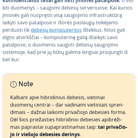
kon­fi­den­cia­lūs failai gali likti įmonės patalpose
, o visi
kiti duomenys – saugomi debesų ser­ve­riuo­se. Kai kurios
įmonės gali nuspręsti visą saugojimo inf­rastruk­tū­rą
laikyti savo patalpose ir išorės paslaugų teikėjams
perduoti tik
debesų kom­piu­te­ri­jos
išteklius. Kitos gali
elgtis at­virkš­čiai – kom­piu­te­ri­nę galią išlaikyti savo
patalpose, o duomenis saugoti debesų saugojimo
sistemoje, kad prie jų būtų galima lengvai pri­si­jung­ti iš
bet kur.
Note
Kalbant apie hib­ri­di­nius debesis, vietiniai
duomenų centrai – dar vadinami vie­ti­niais spren­
di­mais – dažnai laikomi pri­va­čio­jo debesies forma.
Dėl šios prie­žas­ties hib­ri­di­nio debesies api­brė­ži­
mas paprastai su­pa­pras­ti­na­mas taip:
tai pri­va­čio­
jo ir viešojo debesies derinys
.