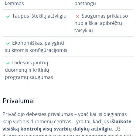
keitimas
pastangų
✓
✗
Taupus išteklių atžvilgiu
Saugumas priklauso
nuo aiškiai apibrėžtų
taisyklių
✓
Eko­no­miš­kas, palyginti
su kitomis kon­fi­gū­ra­ci­jo­mis
✓
Didesnis jautrių
duomenų ir kritinių
programų saugumas
Pri­va­lu­mai
Pri­va­čio­jo debesies pri­va­lu­mas – ypač kai jis diegiamas
kaip vietinis duomenų centras – yra tai, kad jūs
išlaikote
visišką kontrolę visų svarbių dalykų atžvilgiu
. Už