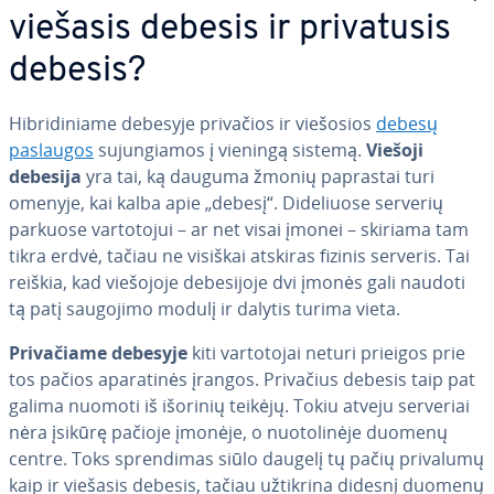
viešasis debesis ir pri­va­tu­sis
debesis?
Hib­ri­di­nia­me debesyje privačios ir viešosios
debesų
paslaugos
su­jun­gia­mos į vieningą sistemą.
Viešoji
debesija
yra tai, ką dauguma žmonių paprastai turi
omenyje, kai kalba apie „debesį“. Di­de­liuo­se serverių
parkuose var­to­to­jui – ar net visai įmonei – skiriama tam
tikra erdvė, tačiau ne visiškai atskiras fizinis serveris. Tai
reiškia, kad viešojoje de­be­si­jo­je dvi įmonės gali naudoti
tą patį saugojimo modulį ir dalytis turima vieta.
Pri­va­čia­me debesyje
kiti var­to­to­jai neturi prieigos prie
tos pačios apa­ra­ti­nės įrangos. Privačius debesis taip pat
galima nuomoti iš išorinių teikėjų. Tokiu atveju serveriai
nėra įsikūrę pačioje įmonėje, o nuo­to­li­nė­je duomenų
centre. Toks spren­di­mas siūlo daugelį tų pačių privalumų
kaip ir viešasis debesis, tačiau užtikrina didesnį duomenų