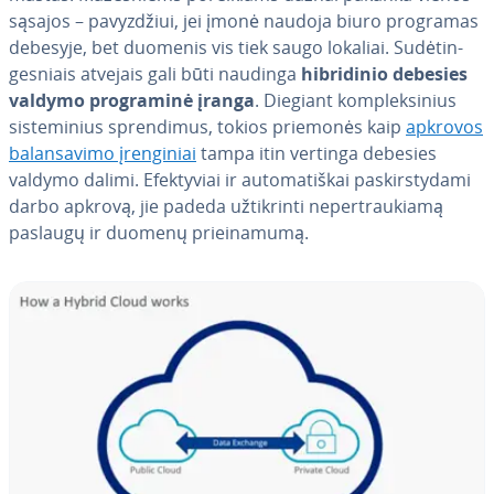
sąsajos – pa­vyz­džiui, jei įmonė naudoja biuro programas
debesyje, bet duomenis vis tiek saugo lokaliai. Su­dė­tin­
ges­niais atvejais gali būti naudinga
hib­ri­di­nio debesies
valdymo prog­ra­mi­nė įranga
. Diegiant komp­lek­si­nius
sis­te­mi­nius spren­di­mus, tokios priemonės kaip
apkrovos
ba­lan­sa­vi­mo įren­gi­niai
tampa itin vertinga debesies
valdymo dalimi. Efek­ty­viai ir au­to­ma­tiš­kai pa­skirs­ty­da­mi
darbo apkrovą, jie padeda už­tik­rin­ti ne­per­trau­kia­mą
paslaugų ir duomenų pri­ei­na­mu­mą.