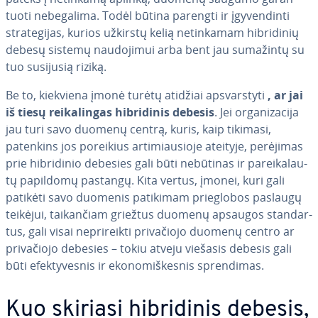
tuo­ti ne­be­ga­li­ma. Todėl būtina parengti ir įgy­ven­din­ti
stra­te­gi­jas, kurios užkirstų kelią ne­tin­ka­mam hib­ri­di­nių
debesų sistemų nau­do­ji­mui arba bent jau sumažintų su
tuo susijusią riziką.
Be to, kiekviena įmonė turėtų atidžiai ap­svars­ty­ti
, ar jai
iš tiesų rei­ka­lin­gas hib­ri­di­nis debesis
. Jei or­ga­ni­za­ci­ja
jau turi savo duomenų centrą, kuris, kaip tikimasi,
patenkins jos poreikius ar­ti­miau­sio­je ateityje, perėjimas
prie hib­ri­di­nio debesies gali būti nebūtinas ir pa­rei­ka­lau­
tų papildomų pastangų. Kita vertus, įmonei, kuri gali
patikėti savo duomenis patikimam prie­glo­bos paslaugų
teikėjui, tai­kan­čiam griežtus duomenų apsaugos stan­dar­
tus, gali visai ne­pri­reik­ti pri­va­čio­jo duomenų centro ar
pri­va­čio­jo debesies – tokiu atveju viešasis debesis gali
būti efek­ty­ves­nis ir eko­no­miš­kes­nis spren­di­mas.
Kuo skiriasi hib­ri­di­nis debesis,