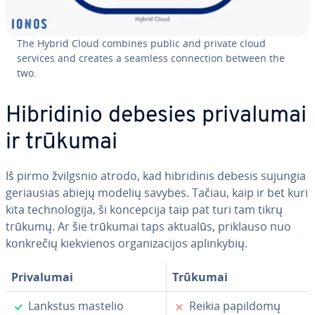
The Hybrid Cloud combines public and private cloud
services and creates a seamless con­nec­tion between the
two.
Hib­ri­di­nio debesies pri­va­lu­mai
ir trūkumai
Iš pirmo žvilgsnio atrodo, kad hib­ri­di­nis debesis sujungia
ge­riau­sias abiejų modelių savybes. Tačiau, kaip ir bet kuri
kita tech­no­lo­gi­ja, ši kon­cep­ci­ja taip pat turi tam tikrų
trūkumų. Ar šie trūkumai taps aktualūs, priklauso nuo
konkrečių kiek­vie­nos or­ga­ni­za­ci­jos ap­lin­ky­bių.
Pri­va­lu­mai
Trūkumai
✓
✗
Lankstus mastelio
Reikia papildomų