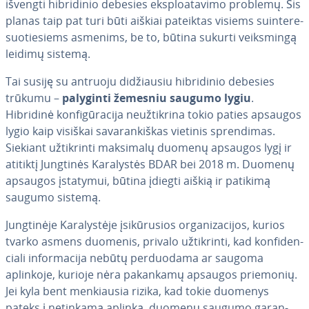
išvengti hib­ri­di­nio debesies eks­p­lo­a­ta­vi­mo problemų. Šis
planas taip pat turi būti aiškiai pateiktas visiems su­in­te­re­
suo­tie­siems asmenims, be to, būtina sukurti veiks­min­gą
leidimų sistemą.
Tai susiję su antruoju di­džiau­siu hib­ri­di­nio debesies
trūkumu –
palyginti žemesniu saugumo lygiu
.
Hibridinė kon­fi­gū­ra­ci­ja ne­už­tik­ri­na tokio paties apsaugos
lygio kaip visiškai sa­va­ran­kiš­kas vietinis spren­di­mas.
Siekiant už­tik­rin­ti maksimalų duomenų apsaugos lygį ir
atitiktį Jungtinės Ka­ra­lys­tės BDAR bei 2018 m. Duomenų
apsaugos įstatymui, būtina įdiegti aiškią ir patikimą
saugumo sistemą.
Jung­ti­nė­je Ka­ra­lys­tė­je įsi­kū­ru­sios or­ga­ni­za­ci­jos, kurios
tvarko asmens duomenis, privalo už­tik­rin­ti, kad kon­fi­den­
cia­li in­for­ma­ci­ja nebūtų per­duo­da­ma ar saugoma
aplinkoje, kurioje nėra pakankamų apsaugos priemonių.
Jei kyla bent men­kiau­sia rizika, kad tokie duomenys
pateks į netinkamą aplinką, duomenų saugumo ga­ran­