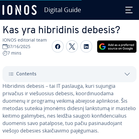
Digital Guide
Skip to Main Content
Kas yra hib­ri­di­nis debesis?
IONOS editorial team
Share on Facebook
Share on Twitter
Share on Linked
07/16/2025
7 mins
Contents
Hib­ri­di­nis debesis – tai IT paslauga, kuri sujungia
privačius ir vie­šuo­sius debesis, ko­or­di­nuo­da­ma
duomenų ir programų veikimą abiejose aplinkose. Šis
metodas suteikia įmonėms didesnį lankstumą ir mastelio
keitimo galimybes, nes leidžia saugoti kon­fi­den­cia­lius
duomenis savo patalpose, tuo pačiu pa­si­nau­do­jant
viešojo debesies skai­čia­vi­mo pa­jė­gu­mais.