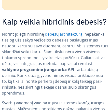
Kaip veikia hib­ri­di­nis debesis?
Norint įdiegti hibridinę
debesų ar­chi­tek­tū­rą
, nepakanka
tiesiog už­si­sa­ky­ti viešosios debesies paslaugas ir jas
naudoti kartu su savo duomenų centru. Abi sistemos turi
sklan­džiai veikti kartu. Šiam tikslui nėra vieno visiems
tinkamo sprendimo – yra keletas požiūrių. Ga­liau­siai, vis
dėlto, visi in­te­g­ra­ci­jos metodai paprastai remiasi
valdymo prog­ra­mi­ne įranga arba API
– arba abiejų
deriniu. Konkretus įgy­ven­di­ni­mas visada priklauso nuo
to, ką tiksliai norite perkelti į debesį ir kokį teikėją pa­si­
rink­si­te, nes skirtingi tiekėjai dažnai siūlo skir­tin­gus
spren­di­mus.
Svarbų vaidmenį vaidina ir jūsų sistemos kon­fi­gū­ra­ci­jos
mastas. Ma­žes­niems po­rei­kiams dažnai pakanka vienos