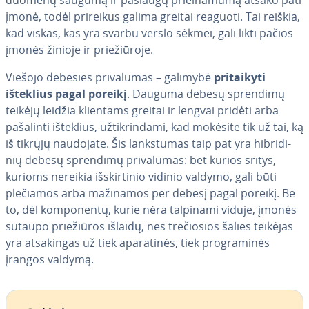
duomenų saugumą ir paslaugų pri­ei­na­mu­mą atsako pati
įmonė, todėl prireikus galima greitai reaguoti. Tai reiškia,
kad viskas, kas yra svarbu verslo sėkmei, gali likti pačios
įmonės žinioje ir prie­žiū­ro­je.
Viešojo debesies pri­va­lu­mas – galimybė
pri­tai­ky­ti
išteklius pagal poreikį
. Dauguma debesų sprendimų
teikėjų leidžia klientams greitai ir lengvai pridėti arba
pašalinti išteklius, už­tik­rin­da­mi, kad mokėsite tik už tai, ką
iš tikrųjų naudojate. Šis lanks­tu­mas taip pat yra hib­ri­di­
nių debesų sprendimų pri­va­lu­mas: bet kurios sritys,
kurioms nereikia iš­skir­ti­nio vidinio valdymo, gali būti
plečiamos arba mažinamos per debesį pagal poreikį. Be
to, dėl kom­po­nen­tų, kurie nėra talpinami viduje, įmonės
sutaupo prie­žiū­ros išlaidų, nes tre­čio­sios šalies teikėjas
yra at­sa­kin­gas už tiek apa­ra­ti­nės, tiek prog­ra­mi­nės
įrangos valdymą.