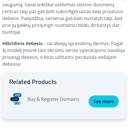
saugumą. Sa­va­ran­kiš­kai valdomas vietinis duomenų
centras taip pat gali būti su­kon­fi­gū­ruo­tas kaip pri­va­tu­sis
debesis. Pa­vyz­džiui, serveriai gali būti nustatyti taip, kad
prie jų galėtų pri­si­jung­ti nuo­to­li­niu būdu dirbantys dar­
buo­to­jai.
Hib­ri­di­nis debesis
– tai abiejų sprendimų derinys. Pagal
šį modelį įmonė tam tikroms verslo ope­ra­ci­joms naudoja
privatųjį debesis, o kitas užduotis perduoda viešajam
debesiui.
Go to Main Menu
Related Products
Buy & Register Domains
See more