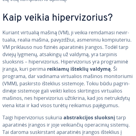
Kaip veikia hi­per­vi­zo­rius?
Kuriant virtualią mašiną (VM), ji veikia remdamasi ne­vir­
tu­alia, realia mašina, pa­vyz­džiui, asmeniniu kom­piu­te­riu.
VM priklauso nuo fizinės apa­ra­ti­nės įrangos. Todėl tarp
dviejų lygmenų, atsakingų už valdymą, yra tarpinis
sluoksnis – hi­per­vi­zo­rius. Hi­per­vi­zo­rius yra prog­ra­mi­nė
įranga, kuri perima
reikiamų išteklių valdymą
. Ši
programa, dar vadinama vir­tu­a­lios mašinos mo­ni­to­riu­mi
(VMM), paskirsto išteklius sistemoje. Tokiu būdu pag­rin­
di­nė­je sistemoje gali veikti kelios skir­tin­gos vir­tu­a­lios
mašinos, nes hi­per­vi­zo­rius užtikrina, kad jos ne­truk­dy­tų
viena kitai ir kad visos turėtų reikiamus pajėgumus.
Taigi hi­per­vi­zo­rius sukuria
abst­rak­ci­jos sluoksnį
tarp
apa­ra­ti­nės įrangos ir joje vei­kian­čių ope­ra­ci­nių sistemų.
Tai daroma su­skirs­tant apa­ra­ti­nės įrangos išteklius į