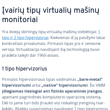
Įvairių tipų virtualių mašinų
mo­ni­to­riai
Yra dviejų skirtingų tipų virtualių mašinų ste­bė­to­jai:
1
tipo ir 2 tipo hi­per­vi­zo­riai
. Kiek­vie­nas iš jų pasižymi labai
konk­re­čiais pri­va­lu­mais. Pirmasis tipas yra ir senesnė
versija. Vir­tu­ali­za­ci­ja naudojant šią tech­no­lo­gi­ją buvo
pradėta taikyti dar 1960-aisiais.
1 tipo hi­per­vi­zo­rius
Pirmasis hi­per­vi­zo­riaus tipas vadinamas
„bare-metal“
hi­per­vi­zo­riu­mi
arba
„native“ hi­per­vi­zo­riu­mi
. Šis VMM
įdie­gia­mas tie­sio­giai ant fizinės apa­ra­ti­nės įrangos
,
apeinant pag­rin­di­nės kom­piu­te­rio operacinę sistemą.
Dėl to jame turi būti įtraukti visi rei­ka­lin­gi įrenginių tvar­
kyk­lės. Išteklių su­var­to­ji­mas naudojant 1 tipo hi­per­vi­zo­rių