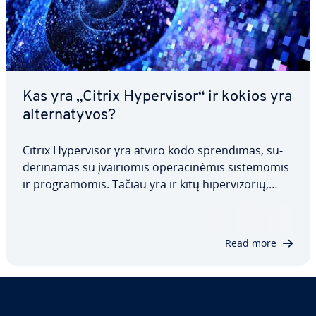
Kas yra „Citrix Hy­per­vi­sor“ ir kokios yra
al­ter­na­ty­vos?
Citrix Hy­per­vi­sor yra atviro kodo spren­di­mas, su­
de­ri­na­mas su įvai­rio­mis ope­ra­ci­nė­mis sis­te­mo­mis
ir prog­ra­mo­mis. Tačiau yra ir kitų hi­per­vi­zo­rių,
kuriuos lengviau valdyti ir kon­fi­gū­ruo­ti. Kai kurie
hi­per­vi­zo­riai taip pat siūlo funkcijas, kurių Citrix
neturi. Šiame straips­ny­je…
Read more