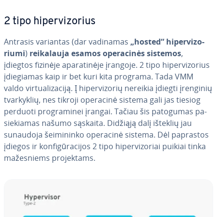
2 tipo hi­per­vi­zo­rius
Antrasis variantas (dar vadinamas
„hosted“ hi­per­vi­zo­
riu­mi
)
rei­ka­lau­ja esamos ope­ra­ci­nės sistemos
,
įdiegtos fizinėje apa­ra­ti­nė­je įrangoje. 2 tipo hi­per­vi­zo­rius
įdie­gia­mas kaip ir bet kuri kita programa. Tada VMM
valdo vir­tu­ali­za­ci­ją. Į hi­per­vi­zo­rių nereikia įdiegti įrenginių
tvar­kyk­lių, nes tikroji operacinė sistema gali jas tiesiog
perduoti prog­ra­mi­nei įrangai. Tačiau šis patogumas pa­
sie­kia­mas našumo sąskaita. Didžiąją dalį išteklių jau
sunaudoja šei­mi­nin­ko operacinė sistema. Dėl paprastos
įdiegos ir kon­fi­gū­ra­ci­jos 2 tipo hi­per­vi­zo­riai puikiai tinka
ma­žes­niems pro­jek­tams.