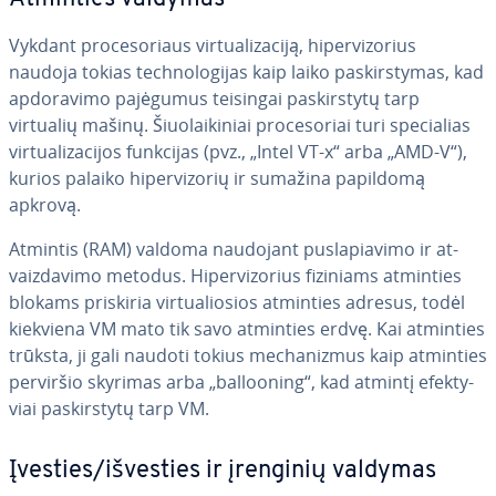
Vykdant pro­ce­so­riaus vir­tu­ali­za­ci­ją, hi­per­vi­zo­rius
naudoja tokias tech­no­lo­gi­jas kaip laiko pa­skirs­ty­mas, kad
ap­do­ra­vi­mo pajėgumus teisingai pa­skirs­ty­tų tarp
virtualių mašinų. Šiuo­lai­ki­niai pro­ce­so­riai turi spe­cia­lias
vir­tu­ali­za­ci­jos funkcijas (pvz., „Intel VT-x“ arba „AMD-V“),
kurios palaiko hi­per­vi­zo­rių ir sumažina papildomą
apkrovą.
Atmintis (RAM) valdoma naudojant pus­la­pia­vi­mo ir at­
vaiz­da­vi­mo metodus. Hi­per­vi­zo­rius fiziniams atminties
blokams priskiria vir­tu­a­lio­sios atminties adresus, todėl
kiekviena VM mato tik savo atminties erdvę. Kai atminties
trūksta, ji gali naudoti tokius me­cha­niz­mus kaip atminties
perviršio skyrimas arba „bal­lo­oning“, kad atmintį efek­ty­
viai pa­skirs­ty­tų tarp VM.
Įvesties/išvesties ir įrenginių valdymas