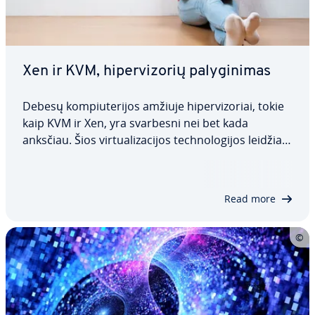
Xen ir KVM, hi­per­vi­zo­rių pa­ly­gi­ni­mas
Debesų kom­piu­te­ri­jos amžiuje hi­per­vi­zo­riai, tokie
kaip KVM ir Xen, yra svarbesni nei bet kada
anksčiau. Šios vir­tu­ali­za­ci­jos tech­no­lo­gi­jos leidžia
viename kom­piu­te­ry­je izo­liuo­tai paleisti keletą
programų. Bet kuo skiriasi šie du hi­per­vi­zo­riai?
Mūsų Xen ir KVM pa­ly­gi­ni­me…
Read more