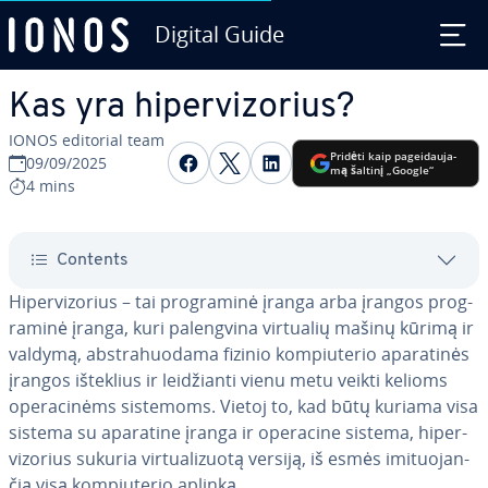
Digital Guide
Skip to Main Content
Kas yra hi­per­vi­zo­rius?
IONOS editorial team
Share on Facebook
Share on Twitter
Share on LinkedIn
Pridėti kaip pa­gei­dau­ja­
09/09/2025
mą šaltinį „Google“
4 mins
Contents
Hi­per­vi­zo­rius – tai prog­ra­mi­nė įranga arba įrangos prog­
ra­mi­nė įranga, kuri pa­leng­vi­na virtualių mašinų kūrimą ir
valdymą, abst­ra­huo­da­ma fizinio kom­piu­te­rio apa­ra­ti­nės
įrangos išteklius ir lei­džian­ti vienu metu veikti kelioms
ope­ra­ci­nėms sistemoms. Vietoj to, kad būtų kuriama visa
sistema su aparatine įranga ir operacine sistema, hi­per­
vi­zo­rius sukuria vir­tu­ali­zuo­tą versiją, iš esmės imi­tuo­jan­
čią visą kom­piu­te­rio aplinką.