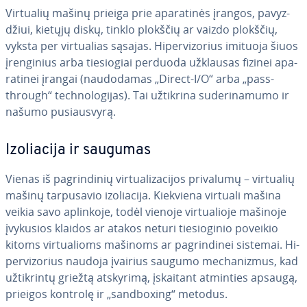
Virtualių mašinų prieiga prie apa­ra­ti­nės įrangos, pa­vyz­
džiui, kietųjų diskų, tinklo plokščių ar vaizdo plokščių,
vyksta per vir­tu­alias sąsajas. Hi­per­vi­zo­rius imituoja šiuos
įren­gi­nius arba tie­sio­giai perduoda užklausas fizinei apa­
ra­ti­nei įrangai (nau­do­da­mas „Direct-I/O“ arba „pass-
through“ tech­no­lo­gi­jas). Tai užtikrina su­de­ri­na­mu­mo ir
našumo pu­siau­svy­rą.
Izo­lia­ci­ja ir saugumas
Vienas iš pag­rin­di­nių vir­tu­ali­za­ci­jos privalumų – virtualių
mašinų tar­pu­sa­vio izo­lia­ci­ja. Kiekviena virtuali mašina
veikia savo aplinkoje, todėl vienoje vir­tu­a­lio­je mašinoje
įvykusios klaidos ar atakos neturi tie­sio­gi­nio poveikio
kitoms vir­tu­a­lioms mašinoms ar pag­rin­di­nei sistemai. Hi­
per­vi­zo­rius naudoja įvairius saugumo me­cha­niz­mus, kad
už­tik­rin­tų griežtą atskyrimą, įskaitant atminties apsaugą,
prieigos kontrolę ir „sand­boxing“ metodus.