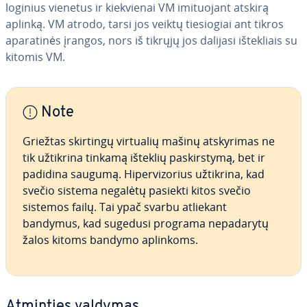
loginius vienetus ir kiek­vie­nai VM imi­tuo­jant atskirą
aplinką. VM atrodo, tarsi jos veiktų tie­sio­giai ant tikros
apa­ra­ti­nės įrangos, nors iš tikrųjų jos dalijasi iš­tek­liais su
kitomis VM.
Note
Griežtas skirtingų virtualių mašinų at­sky­ri­mas ne
tik užtikrina tinkamą išteklių pa­skirs­ty­mą, bet ir
padidina saugumą. Hi­per­vi­zo­rius užtikrina, kad
svečio sistema negalėtų pasiekti kitos svečio
sistemos failų. Tai ypač svarbu atliekant
bandymus, kad sugedusi programa ne­pa­da­ry­tų
žalos kitoms bandymo aplinkoms.
Atminties valdymas