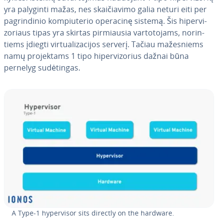
yra palyginti mažas, nes skai­čia­vi­mo galia neturi eiti per
pag­rin­di­nio kom­piu­te­rio operacinę sistemą. Šis hi­per­vi­
zo­riaus tipas yra skirtas pir­miau­sia var­to­to­jams, no­rin­
tiems įdiegti vir­tu­ali­za­ci­jos serverį. Tačiau ma­žes­niems
namų pro­jek­tams 1 tipo hi­per­vi­zo­rius dažnai būna
pernelyg su­dė­tin­gas.
A Type-1 hy­per­vi­sor sits directly on the hardware.