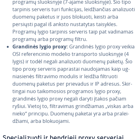
programų sluoks­ny­je (7-ajame sluoks­ny­je). Šio tipo
tarpinis serveris turi funkcijas, lei­džian­čias ana­li­zuo­ti
duomenų paketus ir juos blokuoti, keisti arba
persiųsti pagal iš anksto nu­sta­ty­tas taisykles.
Programų lygio tarpinis serveris taip pat vadinamas
programų arba programų filtru.
Grandinės lygio proxy:
Grandinės lygio proxy veikia
OSI re­fe­ren­ci­nio modelio trans­por­to sluoks­ny­je (4
lygis) ir todėl negali ana­li­zuo­ti duomenų paketų. Šio
tipo proxy serveris paprastai nau­do­ja­mas kaip ug­
nia­sie­nės fil­t­ra­vi­mo modulis ir leidžia filtruoti
duomenų paketus per prievadus ir IP adresus. Skir­
tin­gai nuo tai­ko­mo­sios programos lygio proxy,
grandinės lygio proxy negali daryti įtakos pačiam
ryšiui. Vietoj to, fil­t­ra­vi­mas grin­džia­mas „viskas arba
nieko“ principu. Duomenų paketai yra arba pra­lei­
džia­mi, arba blo­kuo­ja­mi.
Spe­cia­li­zuo­ti ir bendrieji proxy serveriai