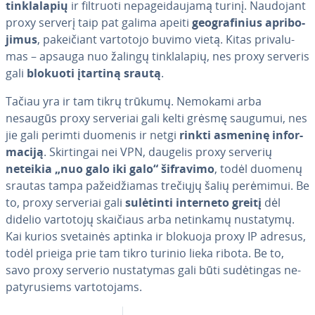
tink­la­la­pių
ir filtruoti ne­pa­gei­dau­ja­mą turinį. Naudojant
proxy serverį taip pat galima apeiti
geo­gra­fi­nius ap­ri­bo­
ji­mus
, pa­kei­čiant vartotojo buvimo vietą. Kitas pri­va­lu­
mas – apsauga nuo žalingų tink­la­la­pių, nes proxy serveris
gali
blokuoti įtartiną srautą
.
Tačiau yra ir tam tikrų trūkumų. Nemokami arba
nesaugūs proxy serveriai gali kelti grėsmę saugumui, nes
jie gali perimti duomenis ir netgi
rinkti asmeninę in­for­
ma­ci­ją
. Skir­tin­gai nei VPN, daugelis proxy serverių
neteikia „nuo galo iki galo“ šifravimo
, todėl duomenų
srautas tampa pa­žei­džia­mas trečiųjų šalių perėmimui. Be
to, proxy serveriai gali
sulėtinti interneto greitį
dėl
didelio vartotojų skaičiaus arba netinkamų nustatymų.
Kai kurios svetainės aptinka ir blokuoja proxy IP adresus,
todėl prieiga prie tam tikro turinio lieka ribota. Be to,
savo proxy serverio nu­sta­ty­mas gali būti su­dė­tin­gas ne­
pa­ty­ru­siems var­to­to­jams.