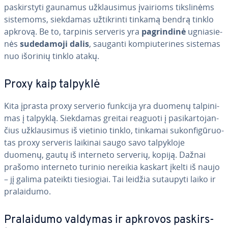
pa­skirs­ty­ti gaunamus už­klau­si­mus įvairioms tiks­li­nėms
sistemoms, siekdamas už­tik­rin­ti tinkamą bendrą tinklo
apkrovą. Be to, tarpinis serveris yra
pag­rin­di­nė
ug­nia­sie­
nės
su­de­da­mo­ji dalis
, sauganti kom­piu­te­ri­nes sistemas
nuo išorinių tinklo atakų.
Proxy kaip talpyklė
Kita įprasta proxy serverio funkcija yra duomenų tal­pi­ni­
mas į talpyklą. Siekdamas greitai reaguoti į pa­si­kar­to­jan­
čius už­klau­si­mus iš vietinio tinklo, tinkamai su­kon­fi­gū­ruo­
tas proxy serveris laikinai saugo savo tal­pyk­lo­je
duomenų, gautų iš interneto serverių, kopiją. Dažnai
prašomo interneto turinio nereikia kaskart įkelti iš naujo
– jį galima pateikti tie­sio­giai. Tai leidžia sutaupyti laiko ir
pra­lai­du­mo.
Pra­lai­du­mo valdymas ir apkrovos pa­skirs­