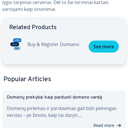
lygio tarpiniai serveriai. Dėl to šie terminai kartais
vartojami kaip sinonimai.
Go to Main Menu
Related Products
Buy & Register Domains
See more
Popular Articles
Domenų prekyba: kaip parduoti domeno vardą
Domenų pirkimas ir par­da­vi­mas gali būti pelningas
verslas – jei žinote, kaip tai daryti.…
Read more