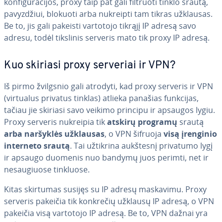
kon­fi­gū­ra­ci­jos, proxy taip pat gali filtruoti tinklo srautą,
pa­vyz­džiui, blokuoti arba nukreipti tam tikras užklausas.
Be to, jis gali pakeisti vartotojo tikrąjį IP adresą savo
adresu, todėl tikslinis serveris mato tik proxy IP adresą.
Kuo skiriasi proxy serveriai ir VPN?
Iš pirmo žvilgsnio gali atrodyti, kad proxy serveris ir VPN
(virtualus privatus tinklas) atlieka panašias funkcijas,
tačiau jie skiriasi savo veikimo principu ir apsaugos lygiu.
Proxy serveris nukreipia tik
atskirų programų
srautą
arba naršyklės užklausas
, o VPN šifruoja
visą įrenginio
interneto srautą
. Tai užtikrina aukštesnį privatumo lygį
ir apsaugo duomenis nuo bandymų juos perimti, net ir
ne­sau­giuo­se tinkluose.
Kitas skirtumas susijęs su IP adresų maskavimu. Proxy
serveris pakeičia tik konkrečių užklausų IP adresą, o VPN
pakeičia visą vartotojo IP adresą. Be to, VPN dažnai yra