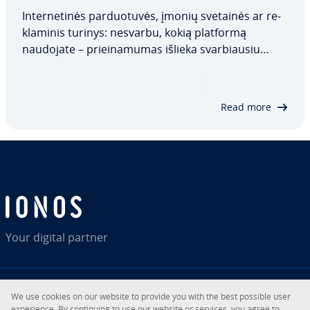
In­ter­ne­ti­nės par­duo­tu­vės, įmonių svetainės ar re­
kla­mi­nis turinys: nesvarbu, kokią platformą
naudojate – pri­ei­na­mu­mas išlieka svar­biau­siu
sėkmingo in­ter­ne­ti­nio verslo modelio veiksniu. Vis
daugiau įmonių renkasi apkrovos ba­lan­sa­vi­mo
sistemas, kad interneto vartotojų užklausas…
Read more
Your digital partner
We use cookies on our website to provide you with the best possible user
RSS
LinkedIn
tiktok
Instagram
expe­rien­ce. By con­ti­nu­ing to use our website or services, you agree to