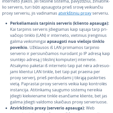
interneto įtakos. Jei tikslinė sistema, pa­vyz­džiui, ži­nia­tink­
lio serveris, turi būti apsaugota prieš srovę vei­kian­čiu
proxy serveriu, jis vadinamas
at­virkš­ti­niu proxy
serveriu.
Per­ke­lia­ma­sis tarpinis serveris (kliento apsauga):
Kai tarpinis serveris įdie­gia­mas kaip sąsaja tarp pri­
va­čio­jo tinklo (LAN) ir interneto, vietinius įren­gi­nius
galima veiks­min­gai
apsaugoti nuo viešojo tinklo
poveikio.
Užklausos iš LAN priimamos tarpinio
serverio ir per­siun­čia­mos nurodant jo IP adresą kaip
siuntėjo adresą į tikslinį kom­piu­te­rį internete.
Atsakymo paketai iš interneto taip pat nėra ad­re­suo­
ja­mi klientui LAN tinkle, bet taip pat praeina per
proxy serverį, prieš per­duo­da­mi į tikrąją pa­skir­ties
vietą. Paprastai proxy serveris veikia kaip kontrolės
ins­tan­ci­ja. Ati­tin­ka­mų saugumo sistemų nereikia
įdiegti kiek­vie­na­me tinkle esančiame kliente, bet jas
galima įdiegti valdomo skaičiaus proxy ser­ve­riuo­se.
At­virkš­ti­nis proxy (serverio apsauga):
Web