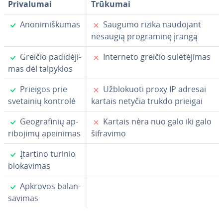
Pri­va­lu­mai
Trūkumai
✓
✗
Ano­ni­miš­ku­mas
Saugumo rizika naudojant
nesaugią prog­ra­mi­nę įrangą
✓
✗
Greičio pa­di­dė­ji­
Interneto greičio su­lė­tė­ji­mas
mas dėl talpyklos
✓
✗
Prieigos prie
Už­blo­kuo­ti proxy IP adresai
svetainių kontrolė
kartais netyčia trukdo prieigai
✓
✗
Geo­gra­fi­nių ap­
Kartais nėra nuo galo iki galo
ri­bo­ji­mų apeinimas
šifravimo
✓
Įtartino turinio
blo­ka­vi­mas
✓
Apkrovos ba­lan­
sa­vi­mas