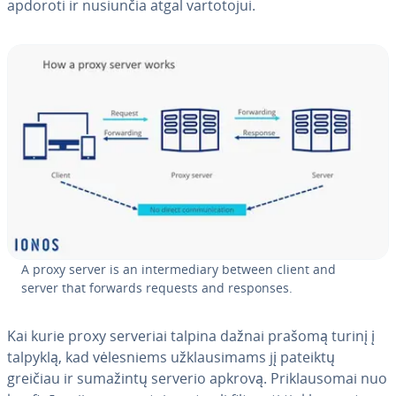
apdoroti ir nusiunčia atgal var­to­to­jui.
A proxy server is an in­ter­me­di­a­ry between client and
server that forwards requests and responses.
Kai kurie proxy serveriai talpina dažnai prašomą turinį į
talpyklą, kad vė­les­niems už­klau­si­mams jį pateiktų
greičiau ir sumažintų serverio apkrovą. Pri­klau­so­mai nuo