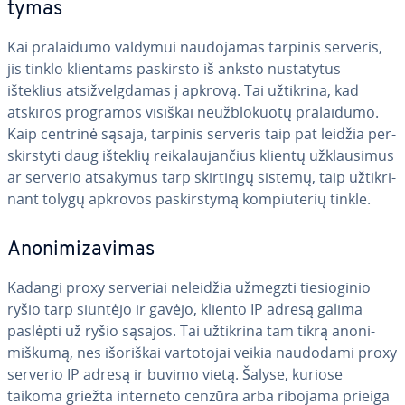
ty­mas
Kai pra­lai­du­mo valdymui nau­do­ja­mas tarpinis serveris,
jis tinklo klientams paskirsto iš anksto nu­sta­ty­tus
išteklius at­si­žvelg­da­mas į apkrovą. Tai užtikrina, kad
atskiros programos visiškai ne­už­blo­kuo­tų pra­lai­du­mo.
Kaip centrinė sąsaja, tarpinis serveris taip pat leidžia per­
skirs­ty­ti daug išteklių rei­ka­lau­jan­čius klientų už­klau­si­mus
ar serverio atsakymus tarp skirtingų sistemų, taip už­tik­ri­
nant tolygų apkrovos pa­skirs­ty­mą kom­piu­te­rių tinkle.
Ano­ni­mi­za­vi­mas
Kadangi proxy serveriai neleidžia užmegzti tie­sio­gi­nio
ryšio tarp siuntėjo ir gavėjo, kliento IP adresą galima
paslėpti už ryšio sąsajos. Tai užtikrina tam tikrą ano­ni­
miš­ku­mą, nes išoriškai var­to­to­jai veikia naudodami proxy
serverio IP adresą ir buvimo vietą. Šalyse, kuriose
taikoma griežta interneto cenzūra arba ribojama prieiga