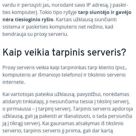
vardu ir persiųsti jas, nurodant savo IP adresą, į pa­skir­
ties kom­piu­te­rį. Tokio tipo ryšyje
tarp siuntėjo ir gavėjo
nėra tie­sio­gi­nio ryšio
. Kartais užklausą siun­čian­ti
sistema ir pa­skir­ties kom­piu­te­ris net nežino, kad
bendrauja su proxy serveriu.
Kaip veikia tarpinis serveris?
Proxy serveris veikia kaip tar­pi­nin­kas tarp kliento (pvz.,
kom­piu­te­rio ar išmaniojo telefono) ir tikslinio serverio
internete.
Kai var­to­to­jas pateikia užklausą, pa­vyz­džiui, norėdamas
atidaryti tink­la­la­pį, ji ne­siun­čia­ma tiesiai į tikslinį serverį,
o pir­miau­sia – į tarpinį serverį. Tarpinis serveris apdoroja
užklausą, gali ją pakeisti ar iš­a­na­li­zuo­ti, o tada per­siun­čia
ją į tikrąjį serverį. Kai gaunamas atsakymas iš tikslinio
serverio, tarpinis serveris jį priima, gali dar kartą