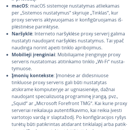
macOS
: macOS sistemoje nu­sta­ty­mas at­lie­ka­mas
per „Sistemos nu­sta­ty­mus“ skyriuje „Tinklas“, kur
proxy serveris ak­ty­vuo­ja­mas ir kon­fi­gū­ruo­ja­mas iš­
plės­ti­nė­se pa­rink­ty­se.
Naršyklė
: Interneto nar­šyk­lė­se proxy serverį galima
nustatyti naudojant naršyklės nu­sta­ty­mus. Tai ypač
naudinga norint apeiti tinklo ap­ri­bo­ji­mus.
Mobilieji įren­gi­niai
: Mo­bi­lia­ja­me įren­gi­ny­je proxy
serveris nu­sta­to­mas ati­tin­ka­mo tinklo „Wi-Fi“ nu­sta­
ty­muo­se.
Įmonių kontekste
: Įmonėse ar di­des­niuo­se
tinkluose proxy serveris gali būti nu­sta­ty­tas
atskirame kom­piu­te­ry­je ar ug­nia­sie­nė­je, dažnai
naudojant spe­cia­li­zuo­tą prog­ra­mi­nę įrangą, pvz.,
„Squid“ ar „Microsoft Forefront TMG“. Kai kurie proxy
serveriai rei­ka­lau­ja au­ten­ti­fi­ka­vi­mo, kai reikia įvesti
vartotojo vardą ir slap­ta­žo­dį. Po kon­fi­gū­ra­ci­jos ryšys
turėtų būti pa­tik­rin­tas atidarant tink­la­la­pį arba pa­tik­