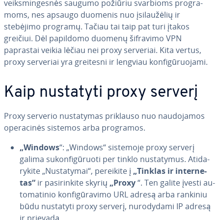
veiks­min­ges­nės saugumo požiūriu svarbioms prog­ra­
moms, nes apsaugo duomenis nuo įsi­lau­žė­lių ir
stebėjimo programų. Tačiau tai taip pat turi įtakos
greičiui. Dėl papildomo duomenų šifravimo VPN
paprastai veikia lėčiau nei proxy serveriai. Kita vertus,
proxy serveriai yra greitesni ir lengviau kon­fi­gū­ruo­ja­mi.
Kaip nustatyti proxy serverį
Proxy serverio nu­sta­ty­mas priklauso nuo nau­do­ja­mos
ope­ra­ci­nės sistemos arba programos.
„Windows
“: „Windows“ sistemoje proxy serverį
galima su­kon­fi­gū­ruo­ti per tinklo nu­sta­ty­mus. Ati­da­
ry­ki­te „Nu­sta­ty­mai“, pereikite į
„Tinklas ir in­ter­ne­
tas“
ir pa­si­rin­ki­te skyrių
„Proxy
“. Ten galite įvesti au­
to­ma­ti­nio kon­fi­gū­ra­vi­mo URL adresą arba rankiniu
būdu nustatyti proxy serverį, nu­ro­dy­da­mi IP adresą
ir prievadą.