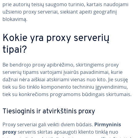
prie autorių teisių saugomo turinio, kartais naudojami
užsienio proxy serveriai, siekiant apeiti geo­gra­fi­nį
blokavimą.
Kokie yra proxy serverių
tipai?
Be bendrojo proxy api­brė­ži­mo, skir­tin­giems proxy
serverių tipams vartojami įvairūs pa­va­di­ni­mai, kurie
dažnai nėra aiškiai at­ski­ria­mi vienas nuo kito. Jie susiję
tiek su šio tinklo kom­po­nen­to techniniu įgy­ven­di­ni­mu,
tiek su konk­re­čioms prog­ra­moms būdingais skir­tu­mais.
Tie­sio­gi­nis ir at­virkš­ti­nis proxy
Proxy serveriai gali veikti dviem būdais.
Pir­my­ni­nis
proxy
serveris skirtas apsaugoti kliento tinklą nuo