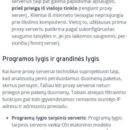
serverius taip pat galima pa­pil­do­mai apsaugoti,
prieš prieigą iš viešojo tinklo
įrengiant proxy
serverį
.
Klientai iš interneto tie­sio­giai ne­pri­si­jun­gia
prie tikslinio kom­piu­te­rio. Vietoj to, užklausas priima
proxy serveris, patikrina pagal su­kon­fi­gū­ruo­tas
saugumo taisykles ir, jei jos laikomos saugiomis, per­
siun­čia į foninį serverį.
Programos lygis ir grandinės lygis
Kai kurie proxy serveriai tech­niš­kai su­p­ro­jek­tuo­ti taip,
kad ana­li­zuo­tų jiems per­duo­da­mus duomenų paketus,
skirtus persiųsti. Tačiau kiti proxy serveriai neturi
prieigos prie paketų duomenų. Tokiais atvejais fil­t­ra­vi­mo
funkcijos gali būti įgy­ven­di­na­mos remiantis siuntėjo IP
adresu ir adresuotu prievadu.
Programų lygio tarpinis serveris:
Programų lygio
tarpinis serveris veikia OSI eta­lo­ni­nio modelio