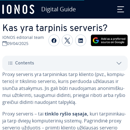
Digital Guide
Skip to Main Content
Kas yra tarpinis serveris?
IONOS editorial team
Share on Facebook
Share on Twitter
Share on Linked
09/04/2025
Contents
Proxy serveris yra tar­pi­nin­kas tarp kliento (pvz., kom­piu­
te­rio) ir tikslinio serverio, kuris perduoda užklausas ir
siunčia atsakymus. Jis gali būti nau­do­ja­mas ano­ni­miš­ku­
mui už­tik­rin­ti, saugumui didinti, prieigai riboti arba ryšio
greičiui didinti naudojant talpyklą.
Proxy serveris – tai
tinklo ryšio sąsaja,
kuri tar­pi­nin­kau­
ja tarp dviejų kom­piu­te­ri­nių sistemų. Pag­rin­di­nė proxy
serverio užduotis – priimti kliento užklausas serverio