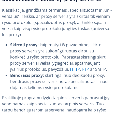
Kla­si­fi­ka­ci­ja, grin­džia­ma terminais „spe­cia­li­zuo­tas“ ir „uni­
ver­sa­lus“, reiškia, ar proxy serveris yra skirtas tik vienam
ryšio pro­to­ko­lui (spe­cia­li­zuo­tas proxy), ar tinklo sąsaja
veikia kaip visų ryšio protokolų jungties taškas (uni­ver­sa­
lus proxy).
Skirtoji proxy:
kaip matyti iš pa­va­di­ni­mo, skirtoji
proxy serveris yra su­kon­fi­gū­ruo­tas dirbti su
konkrečiu ryšio protokolu. Paprastai skirtingi skirti
proxy serveriai veikia ly­gia­gre­čiai, ap­tar­nau­jant
įvairius pro­to­ko­lus, pa­vyz­džiui,
HTTP
,
FTP
ar SMTP.
Bendrasis proxy:
skir­tin­gai nuo dedikuotų proxy,
bendrasis proxy serveris nėra spe­cia­li­zuo­tas ir nau­
do­ja­mas keliems ryšio pro­to­ko­lams.
Prak­ti­ko­je programų lygio tarpinis serveris paprastai įgy­
ven­di­na­mas kaip spe­cia­li­zuo­tas tarpinis serveris. Tuo
tarpu bendrieji tarpiniai serveriai naudojami kaip ryšio