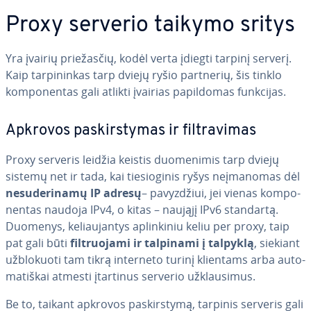
Proxy serverio taikymo sritys
Yra įvairių prie­žas­čių, kodėl verta įdiegti tarpinį serverį.
Kaip tar­pi­nin­kas tarp dviejų ryšio partnerių, šis tinklo
kom­po­nen­tas gali atlikti įvairias pa­pil­do­mas funkcijas.
Apkrovos pa­skirs­ty­mas ir fil­t­ra­vi­mas
Proxy serveris leidžia keistis duo­me­ni­mis tarp dviejų
sistemų net ir tada, kai tie­sio­gi­nis ryšys ne­įma­no­mas dėl
ne­su­de­ri­na­mų IP adresų
– pa­vyz­džiui, jei vienas kom­po­
nen­tas naudoja IPv4, o kitas – naująjį IPv6 standartą.
Duomenys, ke­liau­jan­tys ap­lin­ki­niu keliu per proxy, taip
pat gali būti
fil­t­ruo­ja­mi ir talpinami į talpyklą
, siekiant
už­blo­kuo­ti tam tikrą interneto turinį klientams arba au­to­
ma­tiš­kai atmesti įtartinus serverio už­klau­si­mus.
Be to, taikant apkrovos pa­skirs­ty­mą, tarpinis serveris gali