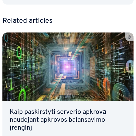
Related articles
Kaip pa­skirs­ty­ti serverio apkrovą
naudojant apkrovos ba­lan­sa­vi­mo
įrenginį