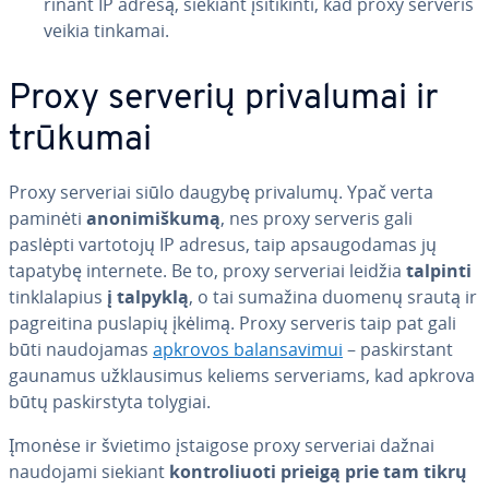
ri­nant IP adresą, siekiant įsi­ti­kin­ti, kad proxy serveris
veikia tinkamai.
Proxy serverių pri­va­lu­mai ir
trūkumai
Proxy serveriai siūlo daugybę privalumų. Ypač verta
paminėti
ano­ni­miš­ku­mą
, nes proxy serveris gali
paslėpti vartotojų IP adresus, taip ap­sau­go­da­mas jų
tapatybę internete. Be to, proxy serveriai leidžia
talpinti
tink­la­la­pius
į talpyklą
, o tai sumažina duomenų srautą ir
pa­grei­ti­na puslapių įkėlimą. Proxy serveris taip pat gali
būti nau­do­ja­mas
apkrovos ba­lan­sa­vi­mui
– pa­skirs­tant
gaunamus už­klau­si­mus keliems ser­ve­riams, kad apkrova
būtų pa­skirs­ty­ta tolygiai.
Įmonėse ir švietimo įstaigose proxy serveriai dažnai
naudojami siekiant
kont­ro­liuo­ti prieigą prie tam tikrų