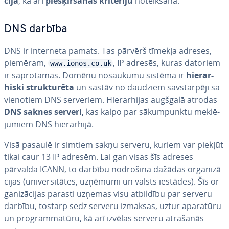
ci­ja
, kā arī
pie­šķir­ša­nas kritēriju
no­teik­ša­na.
DNS darbība
DNS ir interneta pamats. Tas pārvērš tīmekļa adreses,
piemēram,
, IP adresēs, kuras datoriem
www.ionos.co.uk
ir sa­pro­ta­mas. Domēnu nosaukumu sistēma ir
hie­rar­
his­ki struk­tu­rē­ta
un sastāv no daudziem sav­star­pē­ji sa­
vie­no­tiem DNS serveriem. Hie­rar­hi­jas augšgalā atrodas
DNS saknes serveri
, kas kalpo par sā­kum­pun­ktu mek­lē­
ju­miem DNS hie­rar­hi­jā.
Visā pasaulē ir simtiem sakņu serveru, kuriem var piekļūt
tikai caur 13 IP adresēm. Lai gan visas šīs adreses
pārvalda ICANN, to darbību nodrošina dažādas or­ga­ni­zā­
ci­jas (uni­ver­si­tā­tes, uzņēmumi un valsts iestādes). Šīs or­
ga­ni­zā­ci­jas parasti uzņemas visu atbildību par serveru
darbību, tostarp sedz serveru izmaksas, uztur aparatūru
un prog­ram­ma­tū­ru, kā arī izvēlas serveru atrašanās