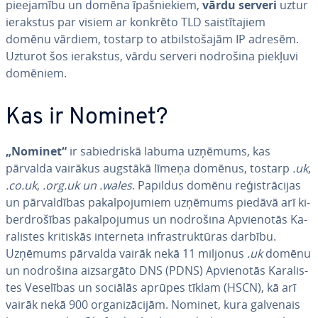
pie­eja­mī­bu un domēna īpaš­nie­kiem,
vārdu serveri
uztur
ierakstus par visiem ar konkrēto TLD sa­is­tī­ta­jiem
domēnu vārdiem, tostarp to at­bil­sto­ša­jām IP adresēm.
Uzturot šos ierakstus, vārdu serveri nodrošina piekļuvi
domēniem.
Kas ir Nominet?
„Nominet“
ir sa­bied­ris­kā labuma uzņēmums, kas
pārvalda vairākus augstākā līmeņa domēnus, tostarp
.uk
,
.co.uk
,
.org.uk
un
.wales
. Papildus domēnu re­ģis­trā­ci­jas
un pār­val­dī­bas pa­kal­po­ju­miem uzņēmums piedāvā arī ki­
berdro­šī­bas pa­kal­po­ju­mus un nodrošina Ap­vie­no­tās Ka­
ra­lis­tes kritiskās interneta in­fras­truk­tū­ras darbību.
Uzņēmums pārvalda vairāk nekā 11 miljonus
.uk
domēnu
un nodrošina aiz­sar­gā­to DNS (PDNS) Ap­vie­no­tās Ka­ra­lis­
tes Veselības un sociālās aprūpes tīklam (HSCN), kā arī
vairāk nekā 900 or­ga­ni­zā­ci­jām. Nominet, kura galvenais