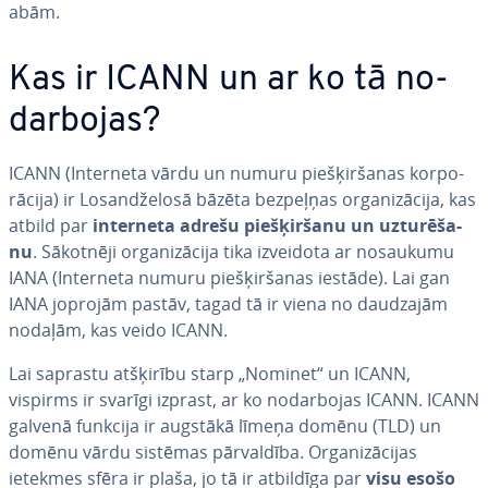
abām.
Kas ir ICANN un ar ko tā no­
dar­bo­jas?
ICANN (Interneta vārdu un numuru pie­šķir­ša­nas kor­po­
rā­ci­ja) ir Lo­sandže­lo­sā bāzēta bezpeļņas or­ga­ni­zā­ci­ja, kas
atbild par
interneta adrešu pie­šķir­ša­nu un uz­tu­rē­ša­
nu
. Sākotnēji or­ga­ni­zā­ci­ja tika izveidota ar nosaukumu
IANA (Interneta numuru pie­šķir­ša­nas iestāde). Lai gan
IANA joprojām pastāv, tagad tā ir viena no daudzajām
nodaļām, kas veido ICANN.
Lai saprastu atšķirību starp „Nominet“ un ICANN,
vispirms ir svarīgi izprast, ar ko no­dar­bo­jas ICANN. ICANN
galvenā funkcija ir augstākā līmeņa domēnu (TLD) un
domēnu vārdu sistēmas pār­val­dī­ba. Or­ga­ni­zā­ci­jas
ietekmes sfēra ir plaša, jo tā ir atbildīga par
visu esošo