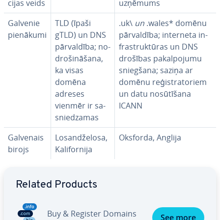
ci­jas veids
uzņēmums
Galvenie
TLD (īpaši
.uk\
un
.wales* domēnu
pienākumi
gTLD) un DNS
pār­val­dī­ba; interneta in­
pār­val­dī­ba; no­
fras­truk­tū­ras un DNS
dro­ši­nā­ša­na,
drošības pa­kal­po­ju­mu
ka visas
sniegšana; saziņa ar
domēna
domēnu re­ģis­tra­to­riem
adreses
un datu no­sū­tī­ša­na
vienmēr ir sa­
ICANN
snie­dza­mas
Galvenais
Lo­sandže­lo­sa,
Oksforda, Anglija
birojs
Ka­li­for­ni­ja
Go to Main Menu
Related Products
Buy & Register Domains
See more