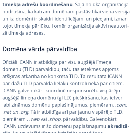
tīmekļa adrešu koor­di­nē­ša­nu
. Šajā nolūkā or­ga­ni­zā­ci­ja
nodrošina, ka katram domēnam pastāv tikai viena versija
un ka domēni ir skaidri iden­ti­fi­cē­ja­mi un pieejami, iz­man­
to­jot tīmekļa pārlūku. Tomēr or­ga­ni­zā­ci­ja aktīvi ne­au­to­ri­
zē tīmekļa adreses.
Domēna vārda pār­val­dī­ba
Oficiāli ICANN ir atbildīga par visu augšējā līmeņa
domēnu (TLD) pār­val­dī­bu, taču tās ietekmes apjoms
atšķiras atkarībā no konkrētā TLD. Tā rezultātā ICANN
pār dažu TLD pārvalda lielāku kontroli nekā pār citiem.
ICANN gal­ve­no­kārt koordinē ne­spon­so­rē­tu vispārējo
augšējā līmeņa domēnu (gTLD) pie­šķir­ša­nu, kas ietver
labi zināmus domēnu pa­pla­ši­nā­ju­mus, piemēram,
.com
,
.net
un
.org
. Tā ir atbildīga arī par jaunu vispārējo TLD,
piemēram
, .web
vai
.shop
, pār­val­dī­bu. Gal­ve­no­kārt
ICANN uzdevums ir šo domēnu pa­pla­ši­nā­ju­mu
ak­re­di­tā­