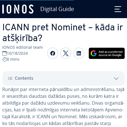
Digital Guide
Skip to Main Content
ICANN pret Nominet – kāda ir
atšķirība?
IONOS editorial team
Share on Facebook
Share on Twitter
Share on Linked
10/18/2024
8 mins
Contents
Runājot par interneta pār­val­dī­bu un ad­mi­nis­trē­ša­nu, tajā
ir ie­sais­tī­tas daudzas dažādas puses, no kurām katra ir
atbildīga par dažādu uzdevumu veikšanu. Divas or­ga­ni­zā­
ci­jas, kas ir īpaši nozīmīgas interneta lie­to­tā­jiem Ap­vie­no­
ta­jā Karalistē, ir ICANN un Nominet. Mēs iz­skaid­ro­sim, ar
ko tās no­dar­bo­jas un kādas at­šķi­rī­bas pastāv starp