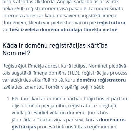
birojs atrodas Oksfordā, Anglijā, sa­dar­bo­jas ar vairāk
nekā 2500 re­ģis­tra­to­riem visā pasaulē. Lai no­dro­ši­nā­tu
interneta adresi ar kādu no saviem augstākā līmeņa
domēniem, klienti var pie­teik­ties vai nu pie
re­ģis­tra­to­ra
,
vai
tieši izvēlētā domēna ofi­ciā­la­jā tīmekļa vietnē
.
Kāda ir domēnu re­ģis­trā­ci­jas kārtība
Nominet?
Re­ģis­trē­jot tīmekļa adresi, kurā ietilpst Nominet pie­dā­vā­
tais augstākā līmeņa domēns (TLD), re­ģis­trā­ci­jas process
var at­šķir­ties atkarībā no tā, kuru
domēnu re­ģis­tra­to­ru
iz­vē­la­ties izmantot. Tomēr vispārīgi soļi ir šādi:
Pēc tam, kad ar domēna pār­bau­dī­tā­ju būsiet pār­bau­
dī­jis domēna pie­eja­mī­bu, re­ģis­tra­to­ra sniegtajā
veidlapā ievadiet vēlamo domēnu. Jums būs
jānorāda arī dažas ziņas par sevi, kuras
domēna re­
ģis­trā­ci­jas
procesā tiek nosūtītas uzņēmumam