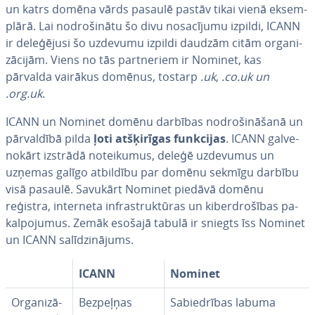
un katrs domēna vārds pasaulē pastāv tikai vienā ek­s­em­
plā­rā. Lai no­dro­ši­nā­tu šo divu no­sa­cī­ju­mu izpildi, ICANN
ir de­le­ģē­ju­si šo uzdevumu izpildi daudzām citām or­ga­ni­
zā­ci­jām. Viens no tās par­tne­riem ir Nominet, kas
pārvalda vairākus domēnus, tostarp
.uk
,
.co.uk
un
.org.uk
.
ICANN un Nominet domēnu darbības no­dro­ši­nā­ša­nā un
pār­val­dī­bā pilda
ļoti at­šķi­rī­gas funkcijas
. ICANN gal­ve­
no­kārt izstrādā no­tei­ku­mus, deleģē uzdevumus un
uzņemas galīgo atbildību par domēnu sekmīgu darbību
visā pasaulē. Savukārt Nominet piedāvā domēnu
reģistra, interneta in­fras­truk­tū­ras un ki­berdro­šī­bas pa­
kal­po­ju­mus. Zemāk esošajā tabulā ir sniegts īss Nominet
un ICANN sa­lī­dzi­nā­jums.
ICANN
Nominet
Or­ga­ni­zā­
Bezpeļņas
Sa­bied­rī­bas labuma