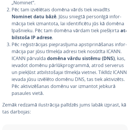
„Nominet“.
Pēc tam iz­vē­lē­tais domēna vārds tiek ievadīts
Nominet datu bāzē
. Jūsu sniegtā personīgā in­for­
mā­ci­ja tiek izmantota, lai iden­ti­fi­cē­tu jūs kā domēna
īpašnieku. Pēc tam domēna vārdam tiek piešķirta
at­
bil­sto­ša IP adrese
.
Pēc re­ģis­trā­ci­jas pie­pra­sī­ju­ma ap­stip­ri­nā­ša­nas in­for­
mā­ci­ja par jūsu tīmekļa adresi tiek nosūtīta ICANN.
ICANN pārvalda
domēna vārdu sistēmu (DNS)
, kas,
ievadot domēnu pār­lūkprog­ram­mā, atrod serverus
un piekļūst at­bil­sto­ša­jai tīmekļa vietnei. Tiklīdz ICANN
ievada jūsu izvēlēto domēnu DNS, tas tiek ak­ti­vi­zēts.
Pēc ak­ti­vi­zē­ša­nas domēnu var izmantot jebkurā
pasaules vietā.
Zemāk redzamā ilus­trā­ci­ja palīdzēs jums labāk izprast, kā
tas darbojas: