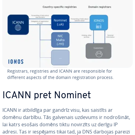
Re­gis­trars, re­gis­tries and ICANN are res­pon­sible for
different aspects of the domain re­gis­tra­tion process.
ICANN pret Nominet
ICANN ir atbildīga par gandrīz visu, kas saistīts ar
domēnu darbību. Tās galvenais uzdevums ir no­dro­ši­nāt,
lai katrs esošais domēns tiktu novirzīts uz derīgu IP
adresi. Tas ir iespējams tikai tad, ja DNS darbojas pareizi