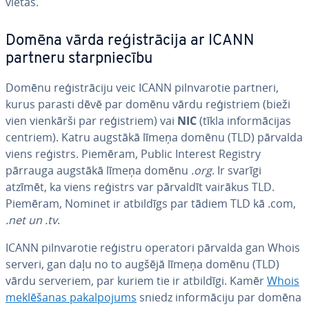
vietas.
Domēna vārda re­ģis­trā­ci­ja ar ICANN
partneru star­pnie­cī­bu
Domēnu re­ģis­trā­ci­ju veic ICANN pil­nva­ro­tie partneri,
kurus parasti dēvē par domēnu vārdu re­ģis­triem (bieži
vien vienkārši par re­ģis­triem) vai
NIC
(tīkla in­for­mā­ci­jas
centriem). Katru augstākā līmeņa domēnu (TLD) pārvalda
viens reģistrs. Piemēram, Public Interest Registry
pārrauga augstākā līmeņa domēnu
.org
. Ir svarīgi
atzīmēt, ka viens reģistrs var pārvaldīt vairākus TLD.
Piemēram, Nominet ir atbildīgs par tādiem TLD kā .com,
.net
un
.tv
.
ICANN pil­nva­ro­tie reģistru operatori pārvalda gan Whois
serveri, gan daļu no to augšējā līmeņa domēnu (TLD)
vārdu serveriem, par kuriem tie ir atbildīgi. Kamēr
Whois
mek­lē­ša­nas pa­kal­po­jums
sniedz in­for­mā­ci­ju par domēna