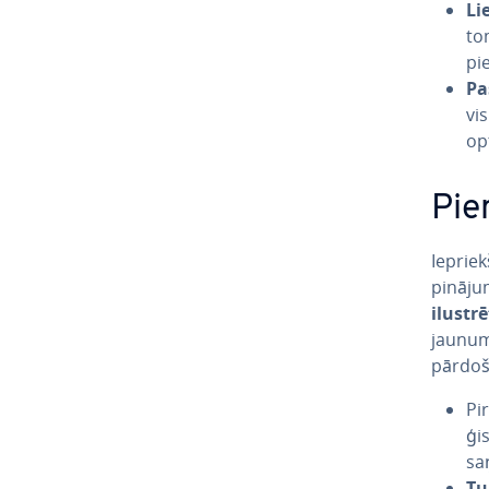
Li
to
pi
Pa­
vi
op
Pie
Iepriek
pi­nā­j
ilustr
jaunumi
pārdoš
Pi
ģis
sa
Tu