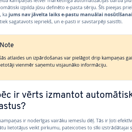
­vei­da kampaņas ietver mārke­tin­ga au­to­ma­ti­zā­ci­jas darba p
o­mā­tis­ki izpilda jūsu definēto e-pasta sēriju. Šīs pieejas priek
ā, ka
jums nav jāvelta laiks e-pastu manuālai no­sū­tī­ša­na
iek sa­ga­ta­vots iepriekš, un e-pasti ir sav­star­pē­ji saistīti.
Note
šās atlaides un iz­pār­do­ša­nas var pielāgot drip kampaņas gai
lietotāji vienmēr saņemtu vis­jau­nā­ko in­for­mā­ci­ju.
ēc ir vērts izmantot au­to­mā­tis­
astus?
kampaņas ir noderīgas vairāku iemeslu dēļ. Tās ir ļoti efektīva
 lie­to­tā­jus veikt pirkumu, pa­tei­co­ties to sīki iz­strā­dā­ta­jai 