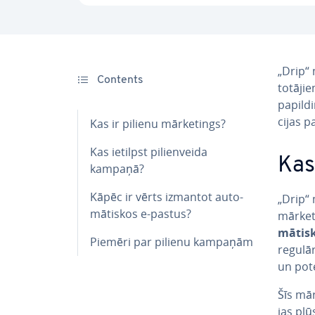
„Drip“ m
Contents
to­tā­j
papildi
ci­jas 
Kas ir pilienu mārke­tings?
Kas ietilpst pi­lien­vei­da
Kas
kampaņā?
Kāpēc ir vērts izmantot au­to­
„Drip“ 
mā­tis­kos e-pastus?
mārke­t
mā­tis­
Piemēri par pilienu kampaņām
regulār
un po­te
Šīs mārk
jas plūs