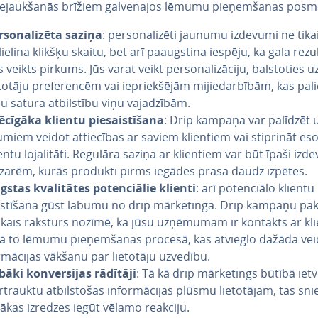
ie­jauk­ša­nās brīžiem gal­ve­na­jos lēmumu pie­ņem­ša­nas posm
­so­na­li­zē­ta saziņa
: per­so­na­li­zē­ti jaunumu izdevumi ne tika
ielina klikšķu skaitu, bet arī pa­augst­i­na iespēju, ka gala rezu
s veikts pirkums. Jūs varat veikt per­so­na­li­zā­ci­ju, bal­sto­ties u
totāju pre­fe­ren­cēm vai ie­priek­šē­jām mi­jie­dar­bī­bām, kas pa­lie
u satura at­bil­stī­bu viņu va­ja­dzī­bām.
ēcīgāka klientu pie­sais­tī­ša­na
: Drip kampaņa var palīdzēt u
­miem veidot at­tie­cī­bas ar saviem klientiem vai stiprināt es
entu lo­ja­li­tā­ti. Regulāra saziņa ar klientiem var būt īpaši izde
zarēm, kurās produkti pirms iegādes prasa daudz izpētes.
stas kva­li­tā­tes po­ten­ciā­lie klienti
: arī po­ten­ciā­lo klientu
is­tī­ša­na gūst labumu no drip mārke­tin­ga. Drip kampaņu pa­k
s­kais raksturs nozīmē, ka jūsu uzņēmumam ir kontakts ar kl
sā to lēmumu pie­ņem­ša­nas procesā, kas atvieglo dažāda vei
r­mā­ci­jas vākšanu par lietotāju uzvedību.
bāki kon­ver­si­jas rādītāji
: Tā kā drip mārke­tings būtībā iet
­trauk­tu at­bil­sto­šas in­for­mā­ci­jas plūsmu lie­to­tā­jam, tas sn
elākas izredzes iegūt vēlamo reakciju.