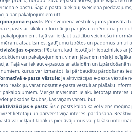
i­do­jis profilu, norādot savu e-pasta adresi, jums vajadzētu n
iciena e-pastu. Šajā e-pastā jāiekļauj sveiciena pie­dā­vā­jums, 
ci­ja par pa­kal­po­ju­miem utt.
r­pi­nā­ju­ma e-pasts
: Pēc sveiciena vēstules jums jānosūta tur
­ma e-pasts ar sīkāku in­for­mā­ci­ju par jūsu uzņēmuma pro­du
 pa­kal­po­ju­miem. Tajā var iekļaut uzticību veicinošu in­for­mā­ci
emēram, at­sauk­smes, gadījumu izpētes un padomus un trik
ti­vi­zā­ci­jas e-pasts
: Pēc tam, kad lietotājs ir ie­pa­zi­ni­sies ar 
­duk­tiem un pa­kal­po­ju­miem, viņam jāsaņem mēr­ķtie­cī­gā­ka 
ci­ja. Tajā var iekļaut e-pastus ar atlaidēm un iz­pār­do­ša­nām
unumiem, kurus var izmantot, lai pār­bau­dī­tu pār­do­ša­nas ie
­for­ma­tī­vā e-pasta vēstule
: Ja ak­ti­vi­zā­ci­jas e-pasta vēstule 
ēto reakciju, varat nosūtīt e-pasta vēstuli ar plašāku in­for­mā­
 pa­kal­po­ju­miem. Mērķis ir veicināt lielāku lietotāja interesi
iedēt jebkādas šaubas, kas viņam varētu būt.
k­ti­vi­zā­ci­jas e-pasts
: Šis e-pasts kalpo kā vēl viens mē­ģi­nā
ivizēt lietotāju un pārvērst viņa interesi pārdošanā. Reak­ti­vi­z
astā var iekļaut labākus pie­dā­vā­ju­mus vai plašāku in­for­mā­ci