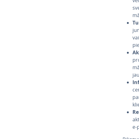
ve
sve
mā­
Tu
ju
vai
pi
Ak­
pro
mā­
ja
In
cer
par
kl
Rea
akt
e-p