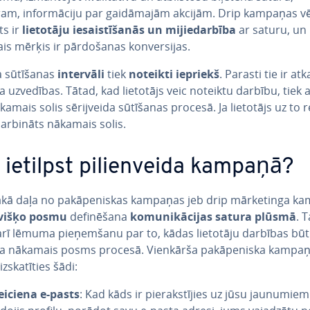
m, in­for­mā­ci­ju par gai­dā­ma­jām akcijām. Drip kampaņas 
ts ir
lietotāju ie­sais­tī­ša­nās un mi­jie­dar­bī­ba
ar saturu, un
is mērķis ir pār­do­ša­nas kon­ver­si­jas.
a sūtīšanas
intervāli
tiek
noteikti iepriekš
. Parasti tie ir atk
ja uzvedības. Tātad, kad lietotājs veic noteiktu darbību, tiek ak­
kamais solis sē­rij­vei­da sūtīšanas procesā. Ja lietotājs uz to 
­dar­bi­nāts nākamais solis.
ietilpst pi­lien­vei­da kampaņā?
kā daļa no pa­kā­pe­nis­kas kampaņas jeb drip mārke­tin­ga 
višķo posmu
de­fi­nē­ša­na
ko­mu­ni­kā­ci­jas satura plūsmā
. 
arī lēmuma pie­ņem­ša­nu par to, kādas lietotāju darbības bū
isa nākamais posms procesā. Vienkārša pa­kā­pe­nis­ka kampa
z­ska­tī­ties šādi:
eiciena e-pasts
: Kad kāds ir pie­rak­stī­jies uz jūsu jaunumiem 