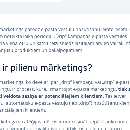
ārke­tings paredz e-pasta vēstuļu no­sū­tī­ša­nu ie­in­te­re­sē­ta­j
iem noteiktā laika periodā. „Drip“ kampaņas e-pasta vēstules
na viena otru un katru reizi sniedz lasītājam arvien vairāk in­
par jūsu pro­duk­tiem un pa­kal­po­ju­miem.
 ir pilienu mārke­tings?
mārke­tings, ko dēvē arī par „drip“ kampaņu vai „drip“ e-past
in­gu, ir process, kurā, iz­man­to­jot e-pasta mārke­tin­gu,
tiek s
ki veidota saziņa ar po­ten­ciā­la­jiem klientiem
. Tas ietver
u, au­to­mā­tis­ku e-pasta vēstuļu (jeb „drip“) no­sū­tī­ša­nu klie
n­ciā­la­jiem klientiem.
e­tin­ga stra­tē­ģi­jas mērķis ir no­dro­ši­nāt ne­pār­trauk­tu in­for
mu, iz­man­to­jot kva­li­ta­tī­vu un at­bil­sto­šu biļetena saturu,