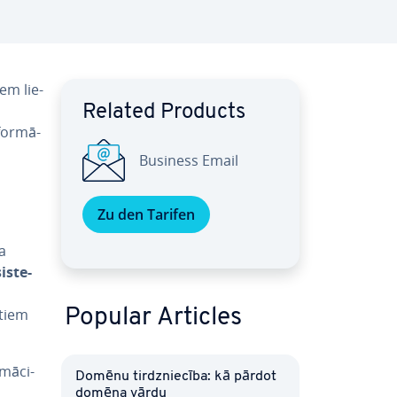
iem lie­
Related Products
for­mā­
Business Email
Zu den Tarifen
a
is­te­
ntiem
Popular Articles
­mā­ci­
Domēnu tirdznie­cī­ba: kā pārdot
domēna vārdu