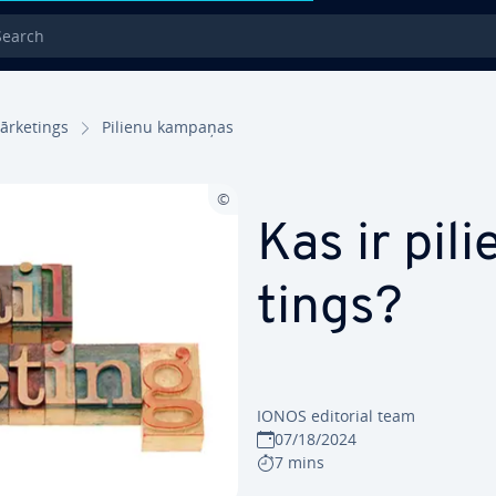
rch
ārke­tings
Pilienu kampaņas
Kas ir pil
tings?
IONOS editorial team
07/18/2024
7 mins