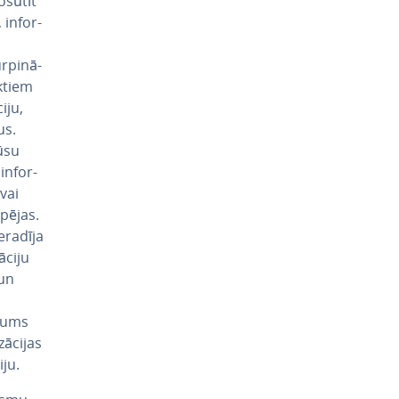
osūtīt
in­for­
­pi­nā­
k­tiem
­ju,
us.
jūsu
in­for­
 vai
spējas.
neradīja
ci­ju
 un
­jums
ā­ci­jas
­ju.