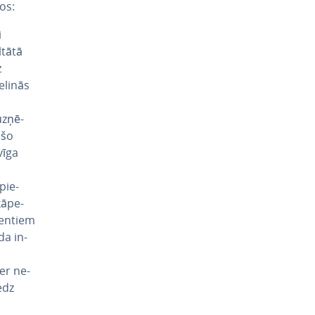
os:
i
ltātā
z
­li­nās
z­ņē­
ošo
vīga
 pie­
ā­pe­
ientiem
da in­
ver ne­
iedz