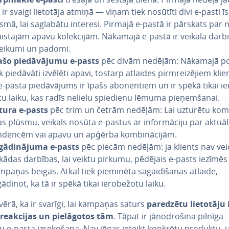
 ir svaigi lietotāja atmiņā — viņam tiek nosūtīti divi e-pasti īs
smā, lai saglabātu interesi. Pirmajā e-pastā ir pārskats par 
lais­ta­jām apavu ko­lek­ci­jām. Nākamajā e-pastā ir veikala dar­bi
teikumi un padomi.
ašo pie­dā­vā­ju­mu e-pasts
pēc divām nedēļām: Nākamajā 
k piedāvāti izvēlēti apavi, tostarp atlaides pirm­rei­zē­jiem kli
e-pasta pie­dā­vā­jums ir īpašs abo­nen­tiem un ir spēkā tikai ie­
­tu laiku, kas radīs nelielu spiedienu lēmuma pie­ņem­ša­nai.
tura e-pasts
pēc trim un četrām nedēļām: Lai uzturētu ko­mu
jas plūsmu, veikals nosūta e-pastus ar in­for­mā­ci­ju par ak­tuā­
ndencēm vai apavu un apģērba kom­bi­nā­ci­jām.
­gā­di­nā­ju­ma e-pasts
pēc piecām nedēļām: ja klients nav vei
kādas darbības, lai veiktu pirkumu, pēdējais e-pasts iezīmēs
mpaņas beigas. Atkal tiek pieminēta sa­gai­dī­ša­nas atlaide,
ādinot, ka tā ir spēkā tikai ie­ro­be­žo­tu laiku.
ērā, ka ir svarīgi, lai kampaņas saturs
paredzētu lietotāju i
reakcijas un pie­lā­go­tos tām
. Tāpat ir jā­no­d­ro­ši­na pilnīga
ju e-pasta iz­se­ko­ša­na. Nav jēgas ieteikt konkrētu produktu, j