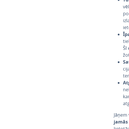
vēl
po
iz­
ie
Īp
tie
Šī 
žo
Sa
ci­
te
At
ne
ka
atg
Jāņem v
ja­mās 
lietotā