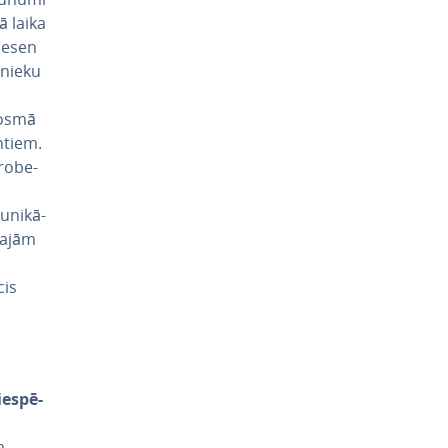
ā laika
nesen
­nie­ku
posmā
entiem.
ro­be­
­ni­kā­
la­jām
cis
e­spē­
a