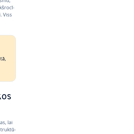
lūsmu,
š­ro­cī­
i
. Viss
tā,
kos
s, lai
struk­tū­