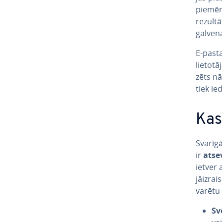
piemēra
rezultā
galvena
E-past
lietotā
zēts nā
tiek ie
Kas 
Svarīgā
ir
atse
ietver 
jāizra
varētu i
Sv