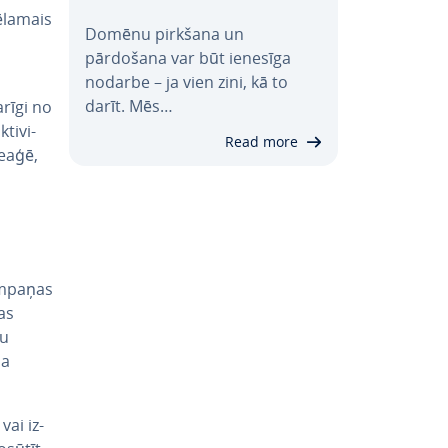
vēlamais
Domēnu pirkšana un
pārdošana var būt ienesīga
nodarbe – ja vien zini, kā to
darīt. Mēs…
arīgi no
ti­vi­
Read more
reaģē,
kampaņas
Tas
tu
ņa
vai iz­