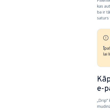
Pi­lien
kas au­t
ba ir t
saturs t
Īpa
lai 
Kāp
e-p
„Drip“ 
mudinātu