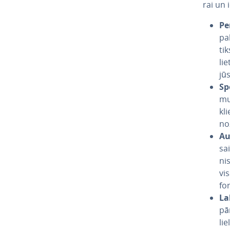
rai un 
Per
pal
tik
lie
jūs
Sp
mu
kli
no
Aug
sa
ni
vi
fo
La
pār
li