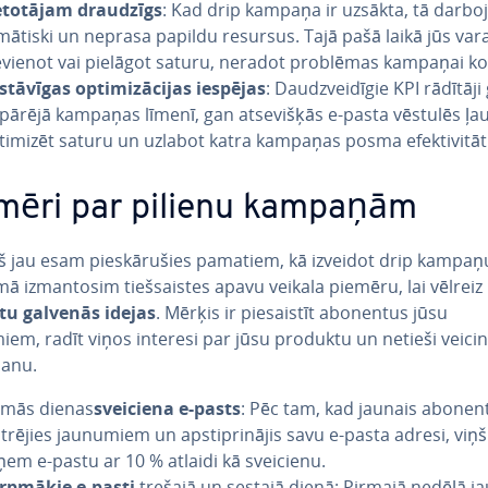
e­to­tā­jam draudzīgs
: Kad drip kampaņa ir uzsākta, tā darbo
­mā­tis­ki un neprasa papildu resursus. Tajā pašā laikā jūs vara
evienot vai pielāgot saturu, neradot problēmas kampaņai 
stā­vī­gas op­ti­mi­zā­ci­jas iespējas
: Daudz­vei­dī­gie KPI rādītāji
spārējā kampaņas līmenī, gan at­se­viš­ķās e-pasta vēstulēs ļau
timizēt saturu un uzlabot katra kampaņas posma efek­ti­vi­tā­ti
mēri par pilienu kampaņām
š jau esam pie­skā­ru­šies pamatiem, kā izveidot drip kampaņ
u­mā iz­man­to­sim tiešsais­tes apavu veikala piemēru, lai vēlreiz
ētu galvenās idejas
. Mērķis ir pie­sais­tīt abonentus jūsu
em, radīt viņos interesi par jūsu produktu un netieši veici
anu.
rmās dienas
sveiciena e-pasts
: Pēc tam, kad jaunais abonents
­trē­jies jaunumiem un ap­stip­ri­nā­jis savu e-pasta adresi, viņš
ņem e-pastu ar 10 % atlaidi kā sveicienu.
rpmākie e-pasti
trešajā un sestajā dienā: Pirmajā nedēļā j