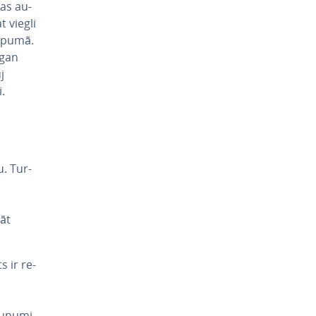
jas au­
t viegli
kopumā.
 gan
j
.
u. Tur­
nāt
 ir re­
aunumi