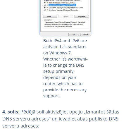
Both IPv4 and IPv6 are
activated as standard
on Windows 7.
Whether it’s worthwhi­
le to change the DNS
setup primarily
depends on your
router, which has to
provide the necessary
support.
4. solis
: Pēdējā solī ak­ti­vi­zē­jiet opciju „Izmantot šādas
DNS serveru adreses” un ievadiet abas publisko DNS
serveru adreses: