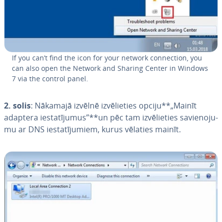
If you can’t find the icon for your network connec­tion, you
can also open the Network and Sharing Center in Windows
7 via the control panel.
2. solis
: Nākamajā izvēlnē iz­vē­lie­ties opciju**„Mainīt
adaptera ie­sta­tī­ju­mus”**un pēc tam iz­vē­lie­ties sa­vie­no­ju­
mu ar DNS ie­sta­tī­ju­miem, kurus vēlaties mainīt.