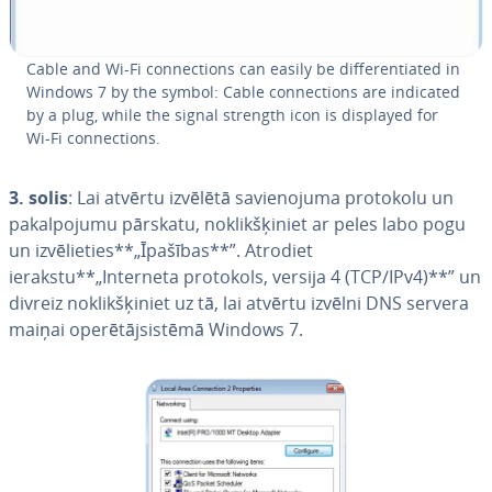
Cable and Wi-Fi connec­tions can easily be diffe­ren­tia­ted in
Windows 7 by the symbol: Cable connec­tions are indicated
by a plug, while the signal strength icon is displayed for
Wi-Fi connec­tions.
3. solis
: Lai atvērtu izvēlētā sa­vie­no­ju­ma protokolu un
pa­kal­po­ju­mu pārskatu, no­klik­šķi­niet ar peles labo pogu
un iz­vē­lie­ties**„Īpašības**”. Atrodiet
ierakstu**„Interneta protokols, versija 4 (TCP/IPv4)**” un
divreiz no­klik­šķi­niet uz tā, lai atvērtu izvēlni DNS servera
maiņai ope­rē­tājsis­tē­mā Windows 7.