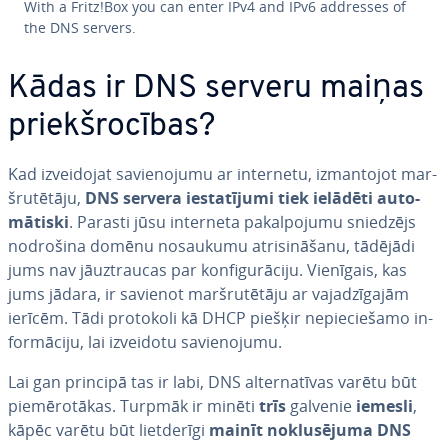
With a Fritz!Box you can enter IPv4 and IPv6 addresses of
the DNS servers.
Kādas ir DNS serveru maiņas
priekš­ro­cī­bas?
Kad iz­vei­do­jat sa­vie­no­ju­mu ar internetu, iz­man­to­jot mar­
šru­tē­tā­ju,
DNS servera ie­sta­tī­ju­mi tiek ielādēti au­to­
mā­tis­ki
. Parasti jūsu interneta pa­kal­po­ju­mu sniedzējs
nodrošina domēnu nosaukumu at­ri­si­nā­ša­nu, tādējādi
jums nav jā­uz­trau­cas par kon­fi­gu­rā­ci­ju. Vienīgais, kas
jums jādara, ir savienot mar­šru­tē­tā­ju ar va­ja­dzī­ga­jām
ierīcēm. Tādi protokoli kā DHCP piešķir ne­pie­cie­ša­mo in­
for­mā­ci­ju, lai izveidotu sa­vie­no­ju­mu.
Lai gan principā tas ir labi, DNS al­ter­na­tī­vas varētu būt
pie­mē­ro­tā­kas. Turpmāk ir minēti
trīs
galvenie
iemesli
,
kāpēc varētu būt liet­de­rī­gi
mainīt no­klu­sē­ju­ma DNS