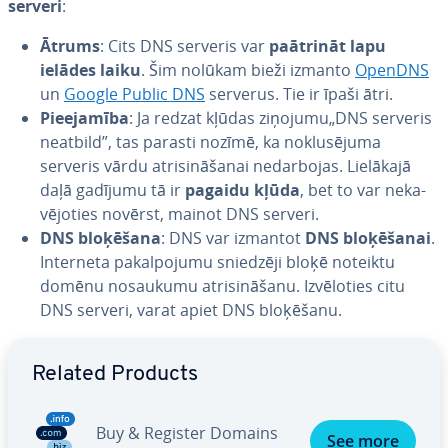
serveri
:
Ātrums
: Cits DNS serveris var
paātrināt lapu
ielādes laiku
. Šim nolūkam bieži izmanto
OpenDNS
un
Google Public DNS
serverus. Tie ir īpaši ātri.
Pie­eja­mī­ba
: Ja redzat kļūdas ziņojumu„DNS serveris
neatbild”, tas parasti nozīmē, ka no­klu­sē­ju­ma
serveris vārdu at­ri­si­nā­ša­nai ne­dar­bo­jas. Lielākajā
daļā gadījumu tā ir
pagaidu kļūda
, bet to var ne­ka­
vē­jo­ties novērst, mainot DNS serveri.
DNS bloķēšana
: DNS var izmantot
DNS blo­ķē­ša­nai
.
Interneta pa­kal­po­ju­mu sniedzēji bloķē noteiktu
domēnu nosaukumu at­ri­si­nā­ša­nu. Iz­vē­lo­ties citu
DNS serveri, varat apiet DNS bloķēšanu.
Go to Main Menu
Related Products
Buy & Register Domains
See more