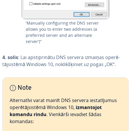
'Manually con­fi­gu­ring the DNS server
allows you to enter two addresses (a
preferred server and an alternate
server')“
4. solis
: Lai ap­stip­ri­nā­tu DNS servera izmaiņas ope­rē­
tājsis­tē­mā Windows 10, no­klik­šķi­niet uz pogas „OK“.
Note
Al­ter­na­tī­vi varat mainīt DNS servera ie­sta­tī­ju­mus
ope­rē­tājsis­tē­mā Windows 10,
iz­man­to­jot
komandu rindu
. Vienkārši ievadiet šādas
komandas: