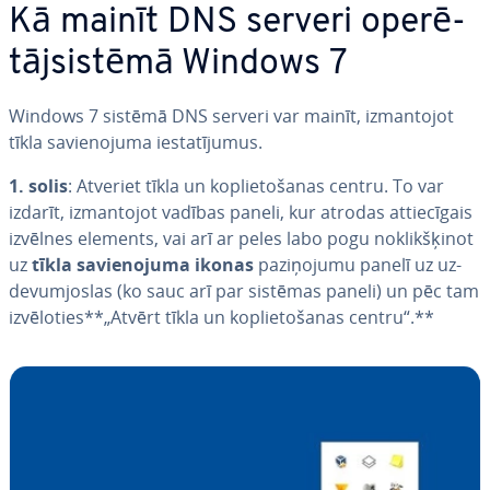
Kā mainīt DNS serveri ope­rē­
tājsis­tē­mā Windows 7
Windows 7 sistēmā DNS serveri var mainīt, iz­man­to­jot
tīkla sa­vie­no­ju­ma ie­sta­tī­ju­mus.
1. solis
: Atveriet tīkla un kop­lie­to­ša­nas centru. To var
izdarīt, iz­man­to­jot vadības paneli, kur atrodas at­tie­cī­gais
izvēlnes elements, vai arī ar peles labo pogu no­klik­šķi­not
uz
tīkla sa­vie­no­ju­ma ikonas
pa­zi­ņo­ju­mu panelī uz uz­
de­vum­jos­las (ko sauc arī par sistēmas paneli) un pēc tam
iz­vē­lo­ties**„Atvērt tīkla un kop­lie­to­ša­nas centru“.**