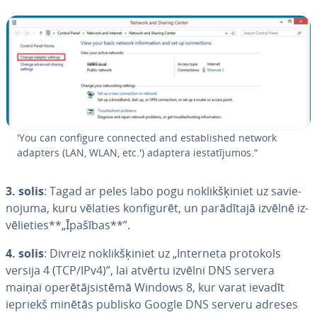
'You can configure connected and es­tab­lished network
adapters (LAN, WLAN, etc.') adaptera ie­sta­tī­ju­mos.“
3. solis
: Tagad ar peles labo pogu no­klik­šķi­niet uz sa­vie­
no­ju­ma, kuru vēlaties kon­fi­gu­rēt, un pa­rā­dī­ta­jā izvēlnē iz­
vē­lie­ties**„Īpašības**”.
4. solis
: Divreiz no­klik­šķi­niet uz „Interneta protokols
versija 4 (TCP/IPv4)”, lai atvērtu izvēlni DNS servera
maiņai ope­rē­tājsis­tē­mā Windows 8, kur varat ievadīt
iepriekš minētās publisko Google DNS serveru adreses