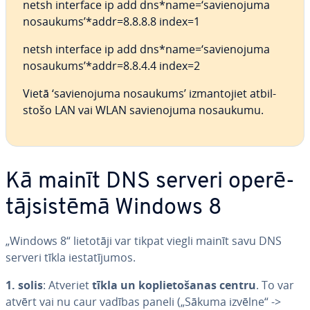
netsh interface ip add dns*name=‘sa­vie­no­ju­ma
nosaukums’*addr=8.8.8.8 index=1
netsh interface ip add dns*name=‘sa­vie­no­ju­ma
nosaukums’*addr=8.8.4.4 index=2
Vietā ‘sa­vie­no­ju­ma nosaukums’ iz­man­to­jiet at­bil­
sto­šo LAN vai WLAN sa­vie­no­ju­ma nosaukumu.
Kā mainīt DNS serveri ope­rē­
tājsis­tē­mā Windows 8
„Windows 8“ lietotāji var tikpat viegli mainīt savu DNS
serveri tīkla ie­sta­tī­ju­mos.
1. solis
: Atveriet
tīkla un kop­lie­to­ša­nas centru
. To var
atvērt vai nu caur vadības paneli („Sākuma izvēlne“ ->