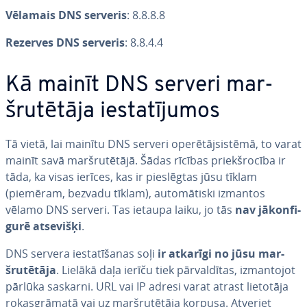
Vēlamais DNS serveris
: 8.8.8.8
Rezerves DNS serveris
: 8.8.4.4
Kā mainīt DNS serveri mar­
šru­tē­tā­ja ie­sta­tī­ju­mos
Tā vietā, lai mainītu DNS serveri ope­rē­tājsis­tē­mā, to varat
mainīt savā mar­šru­tē­tā­jā. Šādas rīcības priekš­ro­cī­ba ir
tāda, ka visas ierīces, kas ir pie­slēg­tas jūsu tīklam
(piemēram, bezvadu tīklam), au­to­mā­tis­ki izmantos
vēlamo DNS serveri. Tas ietaupa laiku, jo tās
nav jā­kon­fi­
gu­rē atsevišķi
.
DNS servera ie­sta­tī­ša­nas soļi
ir atkarīgi no jūsu mar­
šru­tē­tā­ja
. Lielākā daļa ierīču tiek pār­val­dī­tas, iz­man­to­jot
pārlūka saskarni. URL vai IP adresi varat atrast lietotāja
ro­kas­grā­ma­tā vai uz mar­šru­tē­tā­ja korpusa. Atveriet