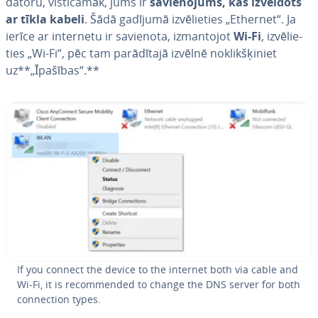
datoru, vis­ti­ca­māk, jums ir
sa­vie­no­jums, kas izveidots
ar tīkla kabeli
. Šādā gadījumā iz­vē­lie­ties „Ethernet“. Ja
ierīce ar internetu ir savienota, iz­man­to­jot
Wi-Fi
, iz­vē­lie­
ties „Wi-Fi“, pēc tam pa­rā­dī­ta­jā izvēlnē no­klik­šķi­niet
uz**„Īpašības“.**
If you connect the device to the internet both via cable and
Wi-Fi, it is re­commen­ded to change the DNS server for both
connec­tion types.