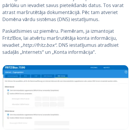
pārlūku un ievadiet savus pie­teik­ša­nās datus. Tos varat
atrast mar­šru­tē­tā­ja do­ku­men­tā­ci­jā. Pēc tam atveriet
Domēna vārdu sistēmas (DNS) ie­sta­tī­ju­mus.
Pa­ska­tī­si­mies uz piemēru. Piemēram, ja iz­man­to­jat
Fritz!Box, lai atvērtu mar­šru­tē­tā­ja konta in­for­mā­ci­ju,
ievadiet
„http://fritz.box“.
DNS ie­sta­tī­ju­mus at­ra­dī­siet
sadaļās „Internets“ un „Konta in­for­mā­ci­ja“.