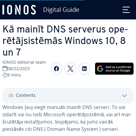
Digital Guide
Skip to Main Content
Kā mainīt DNS serverus ope­
rē­tājsis­tē­mās Windows 10, 8
un 7
IONOS editorial team
Share on Facebook
Share on Twitter
Share on Linked
08/22/2023
8 mins
Contents
Windows ļauj viegli manuāli mainīt DNS serveri. To var
izdarīt vai nu tieši Microsoft ope­rē­tājsis­tē­mā, vai arī mar­
šru­tē­tā­ja ie­sta­tī­ju­mos. Iespējams, ka jums vairāk
piestāvēs citi DNS ( Domain Name System ) serveri.