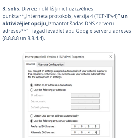
3. solis
: Divreiz no­klik­šķi­niet uz izvēlnes
punkta**„Interneta protokols, versija 4 (TCP/IPv4)
” un
ak­ti­vi­zē­jiet opciju
„Izmantot šādas DNS serveru
adreses**”. Tagad ievadiet abu Google serveru adreses
(8.8.8.8 un 8.8.4.4).