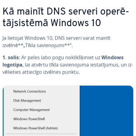
Kā mainīt DNS serveri ope­rē­
tājsis­tē­mā Windows 10
Ja lietojat Windows 10, DNS serveri varat mainīt
izvēlnē**„Tīkla sa­vie­no­ju­mi**”.
1. solis
: Ar peles labo pogu no­klik­šķi­niet uz
Windows
logotipa
, lai atvērtu tīkla sa­vie­no­ju­ma ie­sta­tī­ju­mus, un iz­
vē­lie­ties attiecīgo izvēlnes punktu.