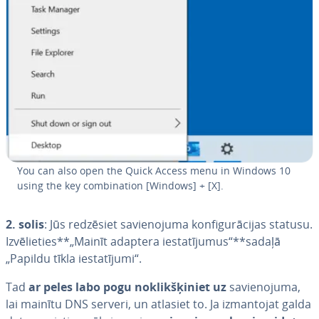
You can also open the Quick Access menu in Windows 10
using the key com­bi­na­tion [Windows] + [X].
2. solis
: Jūs redzēsiet sa­vie­no­ju­ma kon­fi­gu­rā­ci­jas statusu.
Iz­vē­lie­ties**„Mainīt adaptera ie­sta­tī­ju­mus“**sadaļā
„Papildu tīkla ie­sta­tī­ju­mi“.
Tad
ar peles labo pogu no­klik­šķi­niet uz
sa­vie­no­ju­ma,
lai mainītu DNS serveri, un atlasiet to. Ja iz­man­to­jat galda