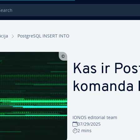
rch
­ci­ja
PostgreSQL INSERT INTO
Kas ir Po
komanda 
IONOS editorial team
07/29/2025
2 mins