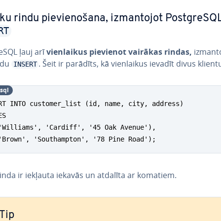
ku rindu pie­vie­no­ša­na, iz­man­to­jot PostgreSQ
RT
eSQL ļauj arī
vien­lai­kus pievienot vairākas rindas,
iz­man­to
ndu
. Šeit ir parādīts, kā vien­lai­kus ievadīt divus klient
INSERT
sql
RT INTO customer_list (id, name, city, address)

S 

'Williams', 'Cardiff', '45 Oak Avenue'), 

'Brown', 'Southampton', '78 Pine Road');
inda ir iekļauta iekavās un atdalīta ar komatiem.
Tip