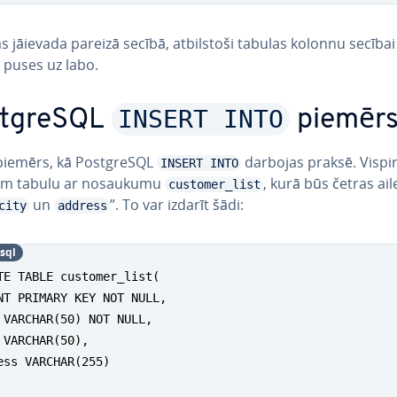
s jāievada pareizā secībā, at­bil­sto­ši tabulas kolonnu secība
 puses uz labo.
INSERT INTO
stgreSQL
piemēr
r piemērs, kā PostgreSQL
darbojas praksē. Vispir
INSERT INTO
­sim tabulu ar nosaukumu
, kurā būs četras ail
customer_list
un
”. To var izdarīt šādi:
city
address
sql
TE TABLE customer_list(

NT PRIMARY KEY NOT NULL,

 VARCHAR(50) NOT NULL,

 VARCHAR(50),

ess VARCHAR(255)
