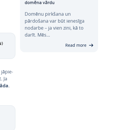
domēna vārdu
Domēnu pirkšana un
pārdošana var būt ienesīga
nodarbe – ja vien zini, kā to
darīt. Mēs…
)

Read more
jā­pie­
. Ja
rāda
.