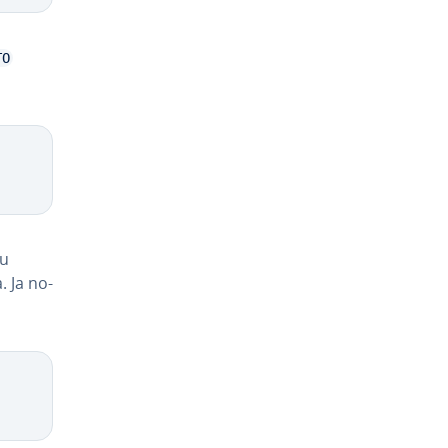
TO
ku
. Ja no­