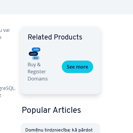
u vai
o
Related Products
Buy &
See more
Register
Domains
greSQL.
t
Popular Articles
Domēnu tirdznie­cī­ba: kā pārdot