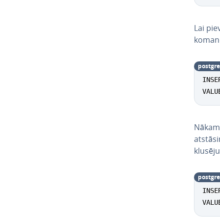
Lai pie
komand
postgre
INSE
VALU
Nākama
atstāsi
klu­sē­
postgre
INSE
VALU