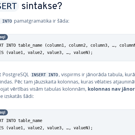
SERT
sintakse?
pa­mat­gra­ma­ti­ka ir šāda:
 INTO
sql
RT INTO table_name (column1, column2, column3, …, columnN
ES (value1, value2, value3, …, valueN);
ot PostgreSQL
, vispirms ir jānorāda tabula, kurā 
INSERT INTO
rindas. Pēc tam jā­uz­skai­ta kolonnas, kuras vēlaties at­jau­ni­nāt
­no­jat vērtības visām tabulas kolonnām,
kolonnas nav jāno
e izskatās šādi:
sql
RT INTO table_name

ES (value1, value2, value3, …, valueN);