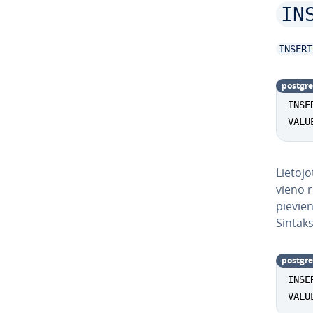
IN
INSERT
postgre
INSE
VALU
Lietoj
vie­no 
pie­vie
Sintaks
postgre
INSE
VALU