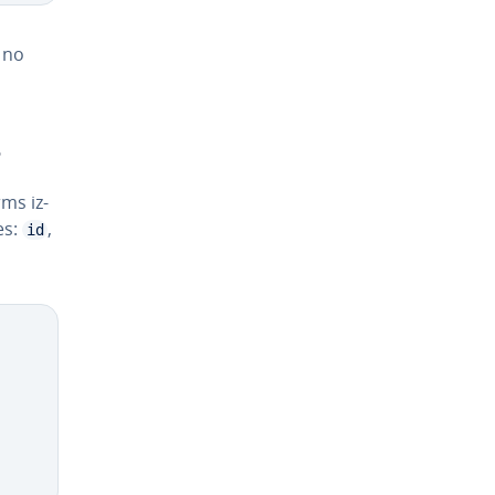
i no
s
ms iz­
es:
,
id