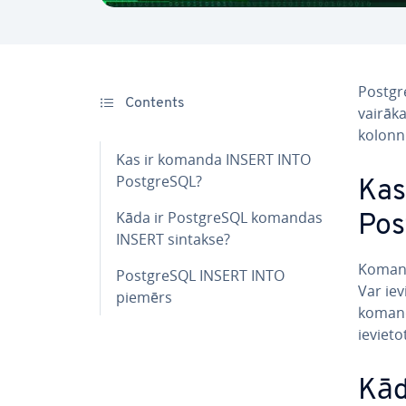
Postg
Contents
vairāka
kolonn
Kas ir komanda INSERT INTO
PostgreSQL?
Kas
Kāda ir PostgreSQL komandas
Pos
INSERT sintakse?
Koma
PostgreSQL INSERT INTO
Var iev
piemērs
koma
ievietot
Kād