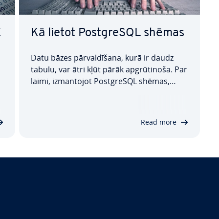
E
Kā lietot PostgreSQL shēmas
Datu bāzes pār­val­dī­ša­na, kurā ir daudz
tabulu, var ātri kļūt pārāk ap­grū­ti­no­ša. Par
laimi, iz­man­to­jot PostgreSQL shēmas,
varat saistītas tabulas apvienot grupās,
tādējādi at­vieg­lo­jot datu bāzes or­ga­ni­zē­ša­
.
nu un darbu ar to. Šajā rakstā ir iz­skaid­
Read more
rots PostgreSQL shēmu sintakse,…