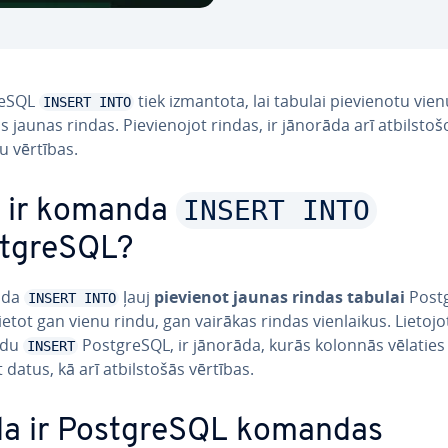
reSQL
tiek izmantota, lai tabulai pie­vie­no­tu vien
INSERT INTO
s jaunas rindas. Pie­vie­no­jot rindas, ir jānorāda arī at­bil­sto­š
u vērtības.
INSERT INTO
 ir komanda
tgreSQL?
nda
ļauj
pievienot jaunas rindas tabulai
Post
INSERT INTO
ietot gan vienu rindu, gan vairākas rindas vien­lai­kus. Lietojo
ndu
PostgreSQL, ir jānorāda, kurās kolonnās vēlaties
INSERT
 datus, kā arī at­bil­sto­šās vērtības.
a ir PostgreSQL komandas