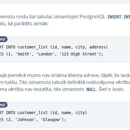
­vie­no­tu rindu šai tabulai, iz­man­to­jiet PostgreSQL
INSERT IN
u, kā parādīts zemāk:
sql
RT INTO customer_list (id, name, city, address)

ES (1, 'Smith', 'London', '123 High Street');
jā piemērā mums nav zināma klienta adrese, tāpēc šo lau
m tukšu. Tiks izmantota tabulā definētā no­klu­sē­ju­ma vērtība
ju­ma vērtība nav iestatīta, tiks izmantots
. Šeit ir kods:
NULL
sql
RT INTO customer_list (id, name, city)

ES (2, 'Johnson', 'Glasgow');