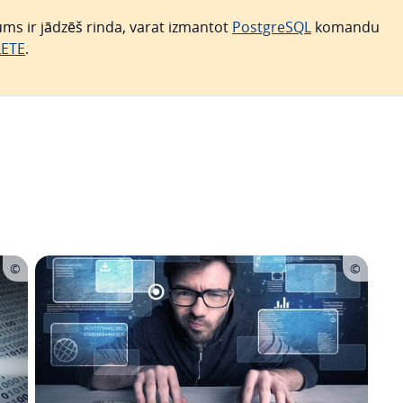
jums ir jādzēš rinda, varat izmantot
PostgreSQL
komandu
ETE
.
Main Menu