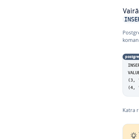
Vairā
INSE
Postgr
koma
postgre
INSE
VALUE
(3, 
(4, 
Katra r