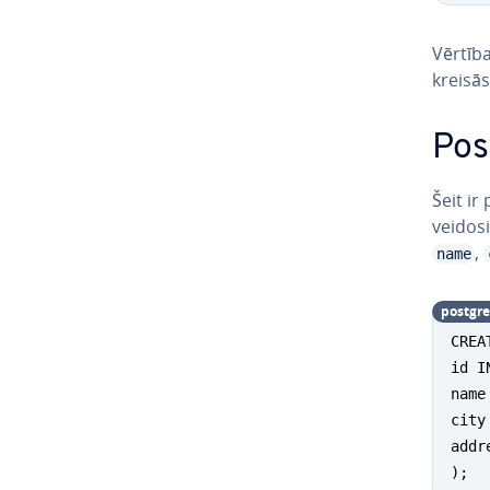
Vērtība
kreisās
Po
Šeit i
vei­do
,
name
postgre
CREA
id I
name
city
addr
);