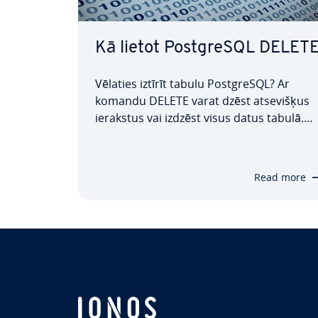
Kā lietot PostgreSQL DELET
Vēlaties iztīrīt tabulu PostgreSQL? Ar
komandu DELETE varat dzēst at­se­viš­ķus
ierakstus vai izdzēst visus datus tabulā.
Šajā rakstā mēs ap­ska­tī­sim, kas ir šī
komanda, kāda ir tās sintakse un kā dzēst
atsevišķu rindu vai visus datus no tabulas
Read more
Lasiet tālāk, lai uzzinātu vairāk.