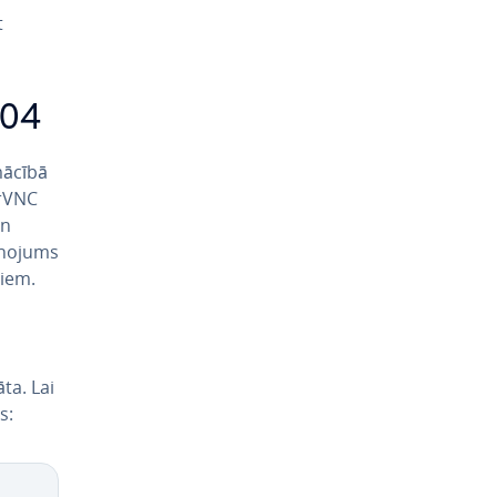
t
.04
mācībā
erVNC
an
no­jums
miem.
­ta. Lai
s: