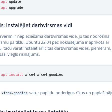
apt
apt
 upgrade
is: In­sta­lē­jiet darbvir­smas vidi
verim ir ne­pie­cie­ša­ma darbvir­smas vide, jo tas nodrošina
smu pa tīklu. Ubuntu 22.04 pēc no­klu­sē­ju­ma ir aprīkota ar
taču varat instalēt arī citas darbvir­smas vides, piemēram,
paši viegls ri­si­nā­jums.
apt
install
 xfce4 xfce4-goodies
e
satur papildu noderīgus rīkus un pa­pla­ši­nā­
xfce4-goodies