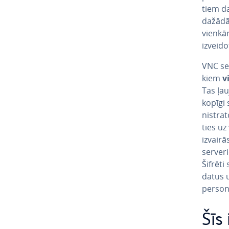
tiem da
dažādām
vienkār
izveidot
VNC ser
kiem
v
Tas ļau
kopīgi 
nis­tra­
ties uz
izvair
serveri
Šifrēti 
datus u
perso
Šīs