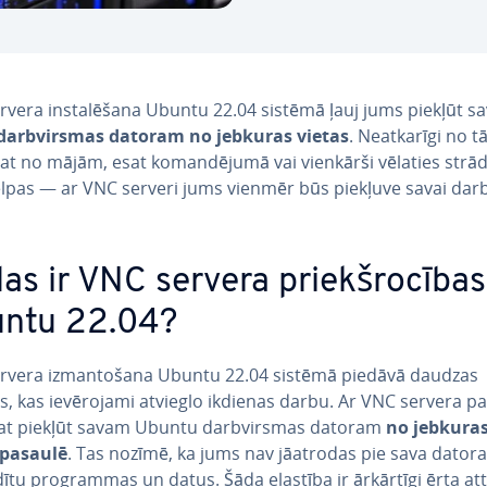
vera in­sta­lē­ša­na Ubuntu 22.04 sistēmā ļauj jums piekļūt 
darbvir­smas datoram no jebkuras vietas
. Ne­at­ka­rī­gi no t
at no mājām, esat ko­man­dē­ju­mā vai vienkārši vēlaties strā
telpas — ar VNC serveri jums vienmēr būs piekļuve savai dar
as ir VNC servera priekš­ro­cī­bas
ntu 22.04?
rvera iz­man­to­ša­na Ubuntu 22.04 sistēmā piedāvā daudzas
s, kas ie­vē­ro­ja­mi atvieglo ikdienas darbu. Ar VNC servera pa
rat piekļūt savam Ubuntu darbvir­smas datoram
no jebkura
 pasaulē
. Tas nozīmē, ka jums nav jāatrodas pie sava datora,
­dī­tu prog­ram­mas un datus. Šāda elastība ir ārkārtīgi ērta at­tā