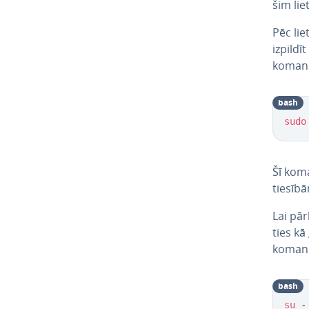
šim lie­
Pēc liet
izpildīt
koman
bash
sudo
Šī koma
tiesīb
Lai pār­
ties kā
koman
bash
su