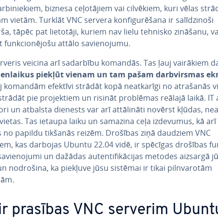
r­bi­nie­kiem, biznesa ce­ļo­tā­jiem vai cilvēkiem, kuri vēlas str
 vietām. Turklāt VNC servera kon­fi­gu­rē­ša­na ir sa­lī­dzi­no­ši
ša, tāpēc pat lietotāji, kuriem nav lielu tehnisko zināšanu, va
 fun­kcio­nē­jo­šu attālo sa­vie­no­ju­mu.
veris veicina arī sadarbību komandās. Tas ļauj vairākiem da­l
ien­lai­kus piekļūt vienam un tam pašam darbvir­smas e
j komandām efektīvi strādāt kopā ne­at­ka­rī­gi no atrašanās v
strādāt pie pro­jek­tiem un risināt problēmas reālajā laikā. IT 
to­ri un atbalsta dienests var arī at­tā­li­nā­ti novērst kļūdas, ne­a
 vietas. Tas ietaupa laiku un samazina ceļa izdevumus, kā arī
ās no papildu tikšanās reizēm. Drošības ziņā daudziem VNC
em, kas darbojas Ubuntu 22.04 vidē, ir spēcīgas drošības fun
sa­vie­no­ju­mi un dažādas au­ten­ti­fi­kā­ci­jas metodes aizsargā j
n nodrošina, ka piekļuve jūsu sistēmai ir tikai pil­nva­ro­tām
nām.
 ir prasības VNC serverim Ubunt