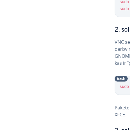
sudo
sudo
2. sol
VNC ser
darbvir
GNOME, 
kas ir ī
bash
sudo
Paket
XFCE.