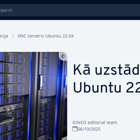
rch
­ci­ja
VNC serveris Ubuntu 22.04
Kā uzstād
Ubuntu 2
IONOS editorial team
06/10/2025