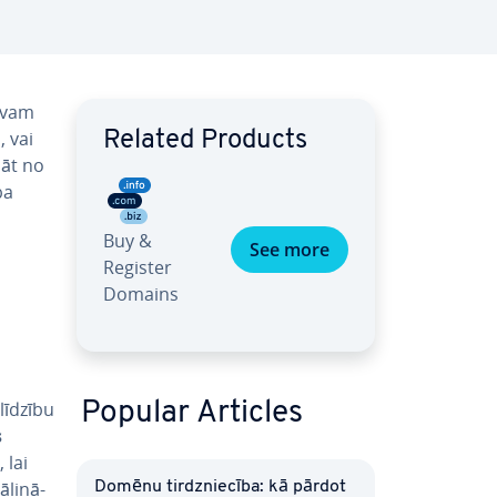
savam
ā, vai
Related Products
dāt no
ba
Buy &
See more
Register
Domains
līdzību
Popular Articles
s
 lai
­li­nā­
Domēnu tirdznie­cī­ba: kā pārdot