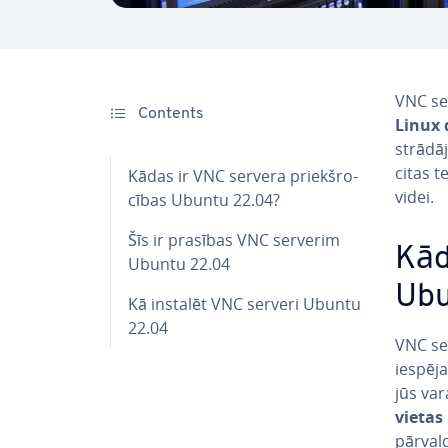
VNC ser
Contents
Linux 
strādāj
citas 
Kādas ir VNC servera priekš­ro­
videi.
cī­bas Ubuntu 22.04?
Šīs ir prasības VNC serverim
Kād
Ubuntu 22.04
Ubu
Kā instalēt VNC serveri Ubuntu
22.04
VNC se
iespēja
jūs va
vietas
pār­val