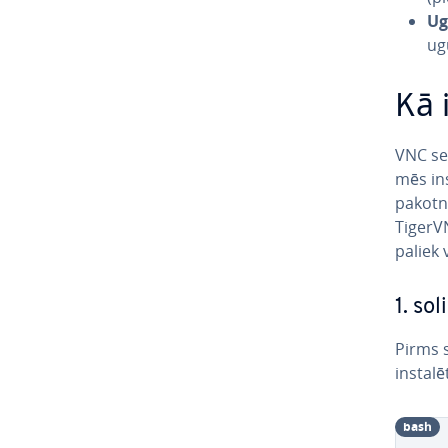
Ug
ug
Kā 
VNC ser
mēs in­
pakotni
TigerV
paliek 
1. sol
Pirms sā
instalē
bash