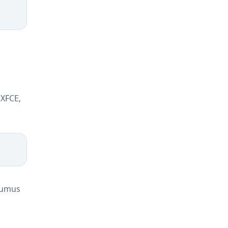
 XFCE,
ju­mus