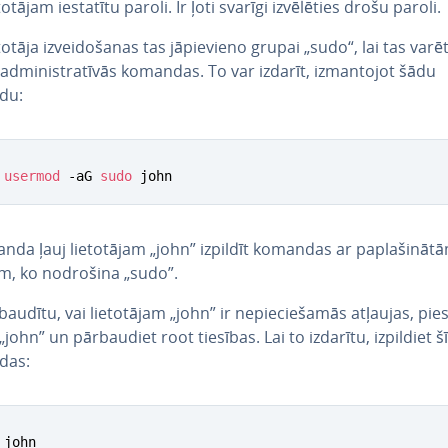
to­tā­jam iestatītu paroli. Ir ļoti svarīgi iz­vē­lē­ties drošu paroli.
otāja iz­vei­do­ša­nas tas jā­pie­vie­no grupai „sudo“, lai tas varē
 ad­mi­nis­tra­tī­vās komandas. To var izdarīt, iz­man­to­jot šādu
du:
usermod
 -aG 
sudo
 john
nda ļauj lie­to­tā­jam „john” izpildīt komandas ar pa­pla­ši­nā­t
ām, ko nodrošina „sudo”.
bau­dī­tu, vai lie­to­tā­jam „john” ir ne­pie­cie­ša­mās atļaujas, pie­s
 „john” un pār­bau­diet root tiesības. Lai to izdarītu, izpildiet š
das: