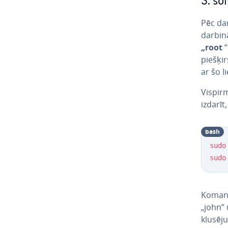
3. sol
Pēc dar
darbin
„root
“
pie­šķi
ar šo l
Vispirm
izdarīt
bash
sudo
sudo
Koma
„john” 
klu­sē­