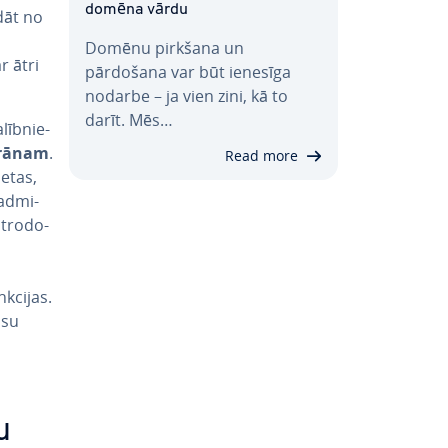
domēna vārdu
ādāt no
Domēnu pirkšana un
r ātri
pārdošana var būt ienesīga
nodarbe – ja vien zini, kā to
darīt. Mēs…
īb­nie­
krānam
.
Read more
ietas,
ad­mi­
t­ro­do­
kcijas.
ūsu
u