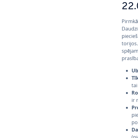
22.
Pirmkārt
Daudzi 
pie­cie
to­ri­jos
spē­ja­
prasīb
Ub
Tī
tai
Ro
ir 
Pr
pi
po­
Da
(p