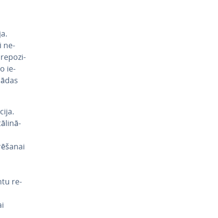
ja.
i ne­
e­po­zi­
no ie­
 šādas
i­ja.
­li­nā­
rē­ša­nai
ntu re­
ai