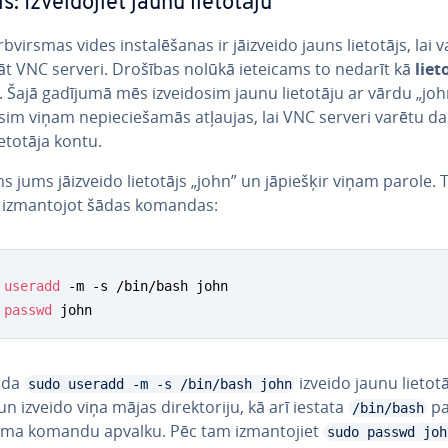
is: Iz­vei­do­jiet jaunu lietotāju
bvir­smas vides in­sta­lē­ša­nas ir jāizveido jauns lietotājs, lai 
āt VNC serveri. Drošības nolūkā ieteicams to nedarīt kā
lie­t
. Šajā gadījumā mēs iz­vei­do­sim jaunu lietotāju ar vārdu „jo
r­sim viņam ne­pie­cie­ša­mās atļaujas, lai VNC serveri varētu d
ietotāja kontu.
s jums jāizveido lietotājs „john” un jāpiešķir viņam parole. 
, iz­man­to­jot šādas komandas:
useradd
passwd
 john
nda
izveido jaunu lietot
sudo useradd -m -s /bin/bash john
un izveido viņa mājas di­rek­to­ri­ju, kā arī iestata
pa
/bin/bash
ju­ma komandu apvalku. Pēc tam iz­man­to­jiet
sudo passwd joh