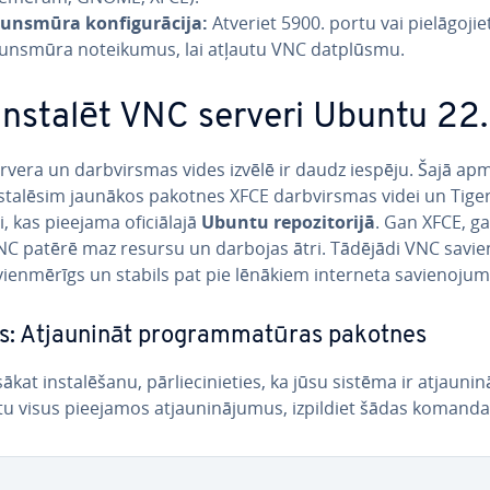
unsmūra kon­fi­gu­rā­ci­ja:
Atveriet 5900. portu vai pie­lā­go­jie
unsmūra no­tei­ku­mus, lai atļautu VNC datplūsmu.
instalēt VNC serveri Ubuntu 22
vera un darbvir­smas vides izvēlē ir daudz iespēju. Šajā ap
sta­lē­sim jaunākos pakotnes XFCE darbvir­smas videi un Tig
, kas pieejama ofi­ciā­la­jā
Ubuntu re­po­zi­to­ri­jā
. Gan XFCE, g
NC patērē maz resursu un darbojas ātri. Tādējādi VNC sa­vie­
vien­mē­rīgs un stabils pat pie lēnākiem interneta sa­vie­no­ju­
is: At­jau­ni­nāt prog­ram­ma­tū­ras pakotnes
kat in­sta­lē­ša­nu, pār­lie­ci­nie­ties, ka jūsu sistēma ir at­jau­ni­nā
tu visus pieejamos at­jau­ni­nā­ju­mus, izpildiet šādas komanda