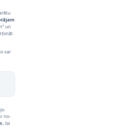
varētu
o­tā­jam
hn“ un
arbināt
To var
āju
r no­
, lai
n