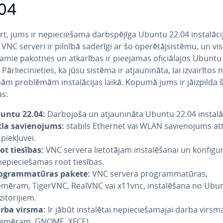
04
, jums ir ne­pie­cie­ša­ma darb­spē­jī­ga Ubuntu 22.04 in­sta­lā­ci­
VNC serveri ir pilnībā saderīgi ar šo ope­rē­tājsis­tē­mu, un vis
­ša­mie pakotnes un atkarības ir pieejamas ofi­ciā­la­jos Ubuntu r
. Pār­lie­ci­nie­ties, ka jūsu sistēma ir at­jau­ni­nā­ta, lai iz­vai­rī­tos 
mām problēmām in­sta­lā­ci­jas laikā. Kopumā jums ir jāizpilda
as:
untu 22.04:
Darbojoša un at­jau­ni­nā­ta Ubuntu 22.04 in­sta­lā­c
kla sa­vie­no­jums:
stabils Ethernet vai WLAN sa­vie­no­jums at­tā
 piekļuvei.
ot tiesības:
VNC servera lie­to­tā­jam in­sta­lē­ša­nai un kon­fi­gu­
ne­pie­cie­ša­mas root tiesības.
og­ram­ma­tū­ras pakete:
VNC servera prog­ram­ma­tū­ras,
emēram, TigerVNC, RealVNC vai x11vnc, in­sta­lē­ša­na no Ubu
zi­to­ri­jiem.
rba virsma:
Ir jābūt in­sta­lē­tai ne­pie­cie­ša­ma­jai darba virsm
iemēram, GNOME, XFCE).