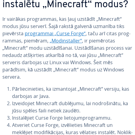
instalētu „Minecraft“ modus?
Ir vairākas prog­ram­mas, kas ļauj uzstādīt „Minecraft“
modus jūsu serverī. Šajā rakstā galvenā uzmanība tiks
pievērsta
prog­ram­mai „Curse Forge“
, taču arī citas prog­
ram­mas, piemēram,
„Mo­din­stal­ler“
, ir pie­mē­ro­tas
„Minecraft“ modu uz­stā­dī­ša­nai. Uz­stā­dī­ša­nas process var
nedaudz at­šķir­ties atkarībā no tā, vai jūsu „Minecraft“
serveris darbojas uz Linux vai Windows. Šeit mēs
parādīsim, kā uzstādīt „Minecraft“ modus uz Windows
servera.
Pār­lie­ci­nie­ties, ka iz­man­to­jat „Minecraft“ versiju, kas
darbojas ar Java.
Iz­vei­do­jiet Minecraft dublējumu, lai no­dro­ši­nā­tu, ka
jūsu spēles faili netiek zaudēti.
In­sta­lē­jiet Curse Forge lie­to­jum­prog­ram­mu.
Atveriet Curse Forge, iz­vē­lie­ties Minecraft un
meklējiet mo­di­fi­kā­ci­jas, kuras vēlaties instalēt. No­klik­