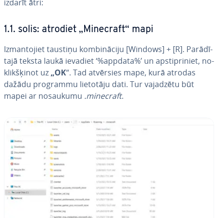
izdarīt ātri:
1.1. solis: atrodiet „Minecraft“ mapi
Iz­man­to­jiet taustiņu kom­bi­nā­ci­ju [Windows] + [R]. Pa­rā­dī­
ta­jā teksta laukā ievadiet ‘%appdata%’ un ap­stip­ri­niet, no­
klik­šķi­not uz
„OK
“. Tad atvērsies mape, kurā atrodas
dažādu programmu lietotāju dati. Tur vajadzētu būt
mapei ar nosaukumu
.minecraft
.