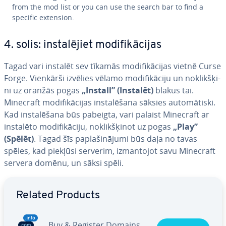
from the mod list or you can use the search bar to find a
specific extension.
4. solis: in­sta­lē­jiet mo­di­fi­kā­ci­jas
Tagad vari instalēt sev tīkamās mo­di­fi­kā­ci­jas vietnē Curse
Forge. Vienkārši izvēlies vēlamo mo­di­fi­kā­ci­ju un no­klik­šķi­
ni uz oranžās pogas
„Install” (Instalēt)
blakus tai.
Minecraft mo­di­fi­kā­ci­jas in­sta­lē­ša­na sāksies au­to­mā­tis­ki.
Kad in­sta­lē­ša­na būs pabeigta, vari palaist Minecraft ar
instalēto mo­di­fi­kā­ci­ju, no­klik­šķi­not uz pogas
„Play”
(Spēlēt)
. Tagad šīs pa­pla­ši­nā­ju­mi būs daļa no tavas
spēles, kad piekļūsi serverim, iz­man­to­jot savu Minecraft
servera domēnu, un sāksi spēli.
Go to Main Menu
Related Products
Buy & Register Domains