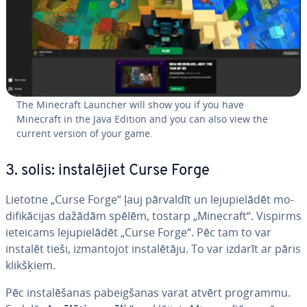
The Minecraft Launcher will show you if you have
Minecraft in the Java Edition and you can also view the
current version of your game.
3. solis: in­sta­lē­jiet Curse Forge
Lietotne „Curse Forge“ ļauj pārvaldīt un le­ju­pie­lā­dēt mo­
di­fi­kā­ci­jas dažādām spēlēm, tostarp „Minecraft“. Vispirms
ieteicams le­ju­pie­lā­dēt „Curse Forge“. Pēc tam to var
instalēt tieši, iz­man­to­jot in­sta­lē­tā­ju. To var izdarīt ar pāris
klikšķiem.
Pēc in­sta­lē­ša­nas pa­beig­ša­nas varat atvērt programmu.