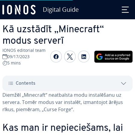
Digital Guide
Skip to Main Content
Kā uzstādīt „Minecraft“
modus serverī
IONOS editorial team
Share on Facebook
Share on Twitter
Share on Linked
09/17/2023
5 mins
Contents
Diemžēl „Minecraft“ ne­at­bal­sta modu in­sta­lē­ša­nu uz
servera. Tomēr modus var instalēt, iz­man­to­jot ārējus
rīkus, piemēram, „Curse Forge“.
Kas man ir ne­pie­cie­šams, lai