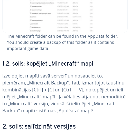
The Minecraft folder can be found in the AppData folder.
You should create a backup of this folder as it contains
important game data.
1.2. solis: kopējiet „Minecraft“ mapi
Iz­vei­do­jiet mapīti savā serverī un nosauciet to,
piemēram, „Minecraft Backup“. Tad, iz­man­to­jot taustiņu
kom­bi­nā­ci­jas [Ctrl] + [C] un [Ctrl] + [V], no­ko­pē­jiet un ie­lī­
mē­jiet „Minecraft“ mapīti. Ja vēlaties atjaunot ne­mo­di­fi­cē­
tu „Minecraft“ versiju, vienkārši ie­lī­mē­jiet „Minecraft
Backup“ mapīti sistēmas „AppData“ mapē.
2. solis: sa­lī­dzi­nāt versijas