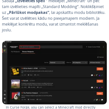
Sadaļā
„Iz­vē­lē­ties spēli
“ meklējiet „Minecraft“ un pēc
tam iz­vē­lie­ties mapīti „Standard Modding“. No­klik­šķi­niet
uz
„Pārlūkot modpakas“
, lai apskatītu modu bib­lio­tē­ku.
Šeit varat iz­vē­lē­ties kādu no pie­eja­ma­jiem modiem. Ja
meklējat konkrētu modu, varat izmantot mek­lē­ša­nas
joslu.
In Curse Forge, you can select a Minecraft mod directly