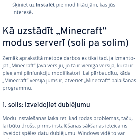
šķi­niet uz
Instalēt
pie mo­di­fi­kā­ci­jām, kas jūs
interesē.
Kā uzstādīt „Minecraft“
modus serverī (soli pa solim)
Zemāk ap­rak­stī­tā metode darbosies tikai tad, ja iz­man­to­
jat „Minecraft“ Java versiju, jo tā ir vienīgā versija, kurai ir
pieejami pilnfun­kci­ju mo­di­fi­ka­to­ri. Lai pār­bau­dī­tu, kāda
„Minecraft“ versija jums ir, atveriet „Minecraft“ pa­lai­ša­nas
programmu.
1. solis: iz­vei­do­jiet dublējumu
Modu in­sta­lē­ša­nas laikā reti kad rodas problēmas, taču,
lai būtu drošs, pirms in­sta­lē­ša­nas sākšanas ieteicams
izveidot spēles datu dublējumu. Windows vidē to var