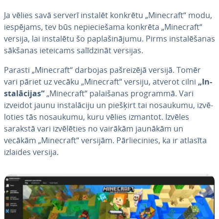
Ja vēlies savā serverī instalēt konkrētu „Minecraft“ modu,
iespējams, tev būs ne­pie­cie­ša­ma konkrēta „Minecraft“
versija, lai instalētu šo pa­pla­ši­nā­ju­mu. Pirms in­sta­lē­ša­nas
sākšanas ieteicams sa­lī­dzi­nāt versijas.
Parasti „Minecraft“ darbojas pa­šrei­zē­jā versijā. Tomēr
vari pāriet uz vecāku „Minecraft“ versiju, atverot cilni
„In­
sta­lā­ci­jas“
„Minecraft“ pa­lai­ša­nas programmā. Vari
izveidot jaunu in­sta­lā­ci­ju un piešķirt tai nosaukumu, iz­vē­
lo­ties tās nosaukumu, kuru vēlies izmantot. Izvēles
sarakstā vari iz­vē­lē­ties no vairākām jaunākām un
vecākām „Minecraft“ versijām. Pār­lie­ci­nies, ka ir atlasīta
izlaides versija.