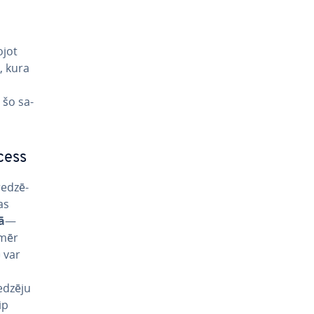
­jot
, kura
 šo sa­
ccess
re­dzē­
as
ā
—
omēr
var
iedzēju
ip