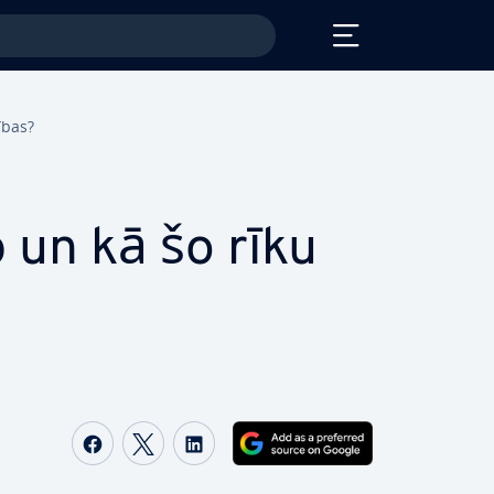
­bas?
p un kā šo rīku
Share on Facebook
Share on Twitter
Share on LinkedIn