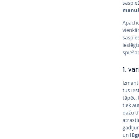
sa­spie­
manuā
Apache 
vienkā
sa­spie
ieslēgt
spie­ša­
1. var
Iz­man­t
tus ie­
tāpēc, 
tiek au
dažu tī
atrasti
gadījum
un
lūg