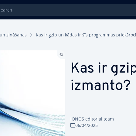
rch
un zināšanas
Kas ir gzip un kādas ir šīs prog­ram­mas priekš­ro­cī
Kas ir gzi
izmanto?
IONOS editorial team
06/04/2025