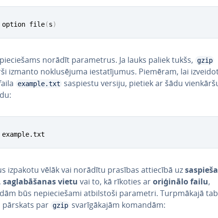
 option file
(
s
)
pie­cie­šams norādīt pa­ra­met­rus. Ja lauks paliek tukšs,
gzip
ši izmanto no­klu­sē­ju­ma ie­sta­tī­ju­mus. Piemēram, lai izveido
faila
saspiestu versiju, pietiek ar šādu vienkārš
example.txt
du:
 example.txt
lus izpakotu vēlāk vai norādītu prasības attiecībā uz
sa­spie­š
,
sa­gla­bā­ša­nas vietu
vai to, kā rīkoties ar
oriģinālo failu
,
m būs ne­pie­cie­ša­mi at­bil­sto­ši parametri. Turp­mā­ka­jā tab
s pārskats par
sva­rī­gā­ka­jām komandām:
gzip