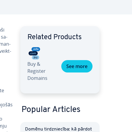
aši
 sa­
Related Products
o­man­
veikt­
Buy &
See more
Register
Domains
te
­jo­šās
Popular Articles
Šo
m­ju
Domēnu tirdznie­cī­ba: kā pārdot