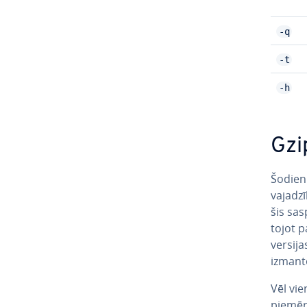
-q
-t
-h
Gzip
Šodie
va­ja­dz
šis sa­
to­jot p
versij
izmanto
Vēl vie
piemēra