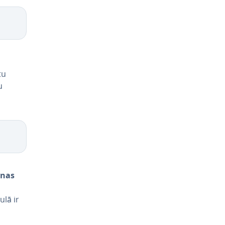
tu
u
a­nas
ulā ir