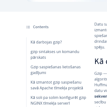
Datu sa
Contents
izmanto
spie­ša­
drin­da
Kā darbojas gzip?
spē­ju.
gzip sintakses un komandu
pārskats
Kā 
Gzip sa­spie­ša­nas lie­to­ša­nas
gadījumi
Gzip — 
algorit
Kā izmantot gzip sa­spie­ša­nu
Huffman
savā Apache tīmekļa projektā
datu v
sekve
Kā soli pa solim kon­fi­gu­rēt gzip
secību
NGINX tīmekļa serverī