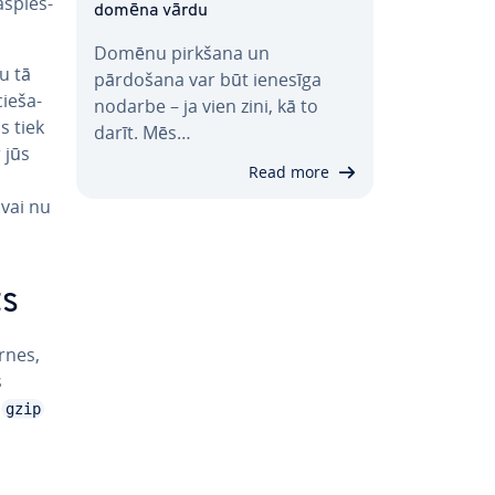
s­pies­
domēna vārdu
Domēnu pirkšana un
tu tā
pārdošana var būt ienesīga
cie­ša­
nodarbe – ja vien zini, kā to
ls tiek
darīt. Mēs…
 jūs
Read more
 vai nu
ts
rnes,
s
o
gzip