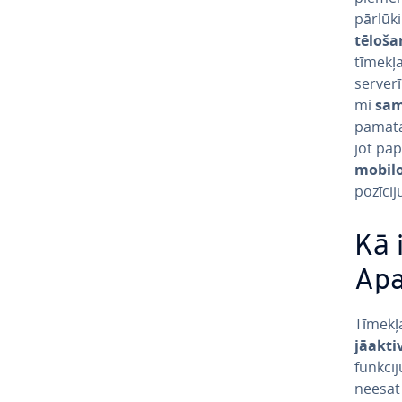
pārlūki
tē­lo­š
tīmekļa
serverī
mi
sam
pamata o
jot pap
mobilo 
pozīcij
Kā 
Apa
Tīmekļa
jā­ak­ti­
funkcij
neesat 