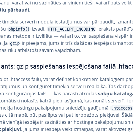
ša­nu, varat vai nu sa­zi­nā­ties ar viņiem tieši, vai arī pats veikt
lu pārbaudi
.
tīmekļa serverī moduļa ie­sta­tī­ju­mus var pārbaudīt, iz­man­to
ršu
izvadi.
ieraksts parādīs
phpinfo()
HTTP_ACCEPT_ENCODING
­ša­nas metode ir izvēlēta — vai arī to, vai sa­spie­ša­na vispār ir
a. Ja
ir pieejams, jums ir trīs dažādas iespējas izmantot
gzip
nas rīku at­bil­sto­ši savām va­ja­dzī­bām.
iants: gzip sa­spie­ša­nas ie­spē­jo­ša­na failā .hta
o­jot .htaccess failu, varat definēt kon­krē­tiem ka­ta­lo­giem pa­
sta­tī­ju­mus un kon­fi­gu­rēt tīmekļa serveri reāllaikā. Tas darboj
ka kon­fi­gu­rā­ci­jas fails — kas parasti atrodas
sakņu katalog
­to­mā­tis­ki nolasīts katrā pie­pra­sī­ju­mā, kas nonāk serverī. T
mekļa hostingu pa­kal­po­ju­mu sniedzēju gadījumā
.htaccess
es citā mapē, būt paslēpts vai pat ie­ro­be­žots piekļuvei. Šādā
ā vienīgā iespēja ir sa­zi­nā­ties ar hostinga pa­kal­po­ju­mu sn
t piekļuvi
. Ja jums ir iespēja veikt izmaiņas, varat aktivizēt gz