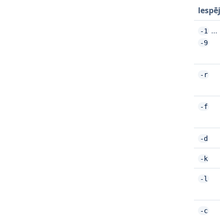
Iespē
…
-1
-9
-r
-f
-d
-k
-l
-c