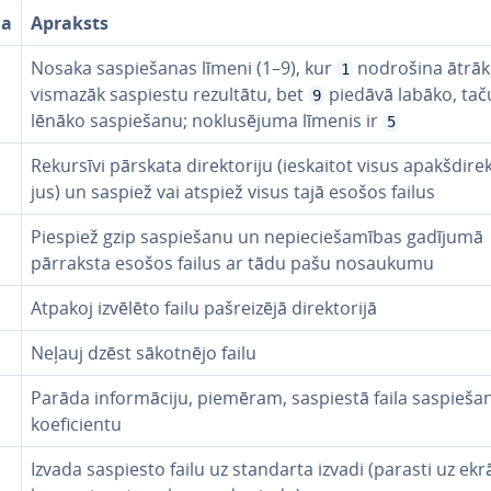
ja
Apraksts
Nosaka sa­spie­ša­nas līmeni (1–9), kur
nodrošina ātrāk
1
vismazāk saspiestu rezultātu, bet
piedāvā labāko, tač
9
lēnāko sa­spie­ša­nu; no­klu­sē­ju­ma līmenis ir
5
Rekursīvi pārskata di­rek­to­ri­ju (ieskaitot visus ap­akš­di­rek­
jus) un saspiež vai atspiež visus tajā esošos failus
Piespiež gzip sa­spie­ša­nu un ne­pie­cie­ša­mī­bas gadījumā
pārraksta esošos failus ar tādu pašu nosaukumu
Atpakoj izvēlēto failu pa­šrei­zē­jā di­rek­to­ri­jā
Neļauj dzēst sākotnējo failu
Parāda in­for­mā­ci­ju, piemēram, saspiestā faila sa­spie­ša­
koe­fi­cien­tu
Izvada saspiesto failu uz standarta izvadi (parasti uz ekr