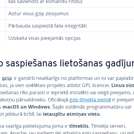
kas savienots ar komandu rindu)
Aiztur visus gzip ziņojumus
Pārbauda saspiestā faila in­teg­ri­tā­ti
Uzskaita visas pieejamās opcijas
 sa­spie­ša­nas lie­to­ša­nas gadīj
n
ir gandrīz ne­at­ka­rīgs no plat­for­mas un to var pa­pla­ši
gzip
ī­bas, ja vien iz­vē­lē­tais projekts atbilst GPL licencei.
Linux si
spie­ša­nas rīks parasti ir iepriekš instalēts vai viegli pieejams, 
akotņu pār­val­dnie­ku. Ofi­ciā­la­jā
gzip tīmekļa vietnē
ir pieejam
as
macOS un Windows
. Šajās sistēmās prog­ram­ma­tū­ru var
t jebkurā brīdī, lai
ietaupītu atmiņas vietu
.
na svarīga pie­lie­to­ju­ma joma ir
tīmeklis
. Tīmekļa serveri,
m, Apache, jau gadiem ilgi atbalsta gzip sa­spie­ša­nu, un 