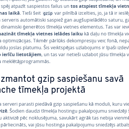
 spēj atpazīt sa­spies­tos failus un
tos atspiest tīmekļa vietn
a­nas laikā
. Tieši šeit
var pilnībā izcelties, jo, ja tā ir iesl
gzip
 serveris au­to­mā­tis­ki saspiež gan aug­šu­pie­lā­dē­to saturu, 
 dinamiski ģenerētos tīmekļa vietnes elementus. Tas var ie­vē­
azināt tīmekļa vietnes ielādes laiku
kā daļu no tīmekļa v
p­ti­mi­zā­ci­jas. Tikmēr pārlūks de­kom­pre­si­ju veic fonā, ne­pa
ildu joslas platumu. Šis veikt­spē­jas uz­la­bo­jums ir īpaši izdev
ierīču lie­to­tā­jiem
, un tas var netieši uzlabot jūsu tīmekļa 
u mek­lē­tājprog­ram­mās.
izmantot gzip sa­spie­ša­nu savā
che tīmekļa projektā
 serveri parasti piedāvā gzip sa­spie­ša­nu kā moduli, kuru vi
vi­zē
. Šodien daudzi tīmekļa hostingu pa­kal­po­ju­mu sniedzēji
u aktivizē pēc no­klu­sē­ju­ma, savukārt agrāk tas nebija vienmē
pār­lie­ci­nāts, vai jūsu hostinga pa­kal­po­ju­mu sniedzējs atbal