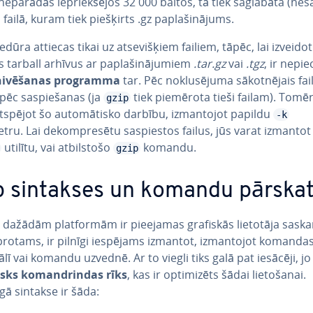
neparādās ie­priek­šē­jos 32 000 baitos, tā tiek saglabāta (ne­sa
 failā, kuram tiek piešķirts .gz pa­pla­ši­nā­jums.
edūra attiecas tikai uz at­se­viš­ķiem failiem, tāpēc, lai izveido
 tarball arhīvus ar pa­pla­ši­nā­ju­miem
.tar.gz
vai
.tgz
, ir ne­pie­
hi­vē­ša­nas programma
tar. Pēc no­klu­sē­ju­ma sā­kot­nē­jais fai
pēc sa­spie­ša­nas (ja
tiek piemērota tieši failam). Tomēr
gzip
tspējot šo au­to­mā­tis­ko darbību, iz­man­to­jot papildu
-k
ru. Lai de­kom­pre­sē­tu sa­spies­tos failus, jūs varat izmantot
utilītu, vai at­bil­sto­šo
komandu.
gzip
p sintakses un komandu pārska
 dažādām plat­for­mām ir pieejamas grafiskās lietotāja saska
 protams, ir pilnīgi iespējams izmantot, iz­man­to­jot komanda
lī vai komandu uzvednē. Ar to viegli tiks galā pat iesācēji, j
sks ko­man­drin­das rīks
, kas ir op­ti­mi­zēts šādai lie­to­ša­nai.
gā sintakse ir šāda: