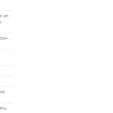
o un
u
to­ri­
nas
ānu,