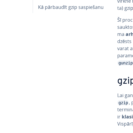
virkne 
Kā pārbaudīt gzip sa­spie­ša­nu
ta) gzip
Šī proc
sauktos
ma
ar­
dzēsts 
varat a
paramet
gunzip
gzi
Lai gan
,
gzip
terminā
ir
klasi
Vispārī