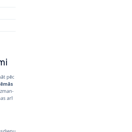
umi
­nāt pēc
stēmās
iz­man­
as arī
mūsdienu