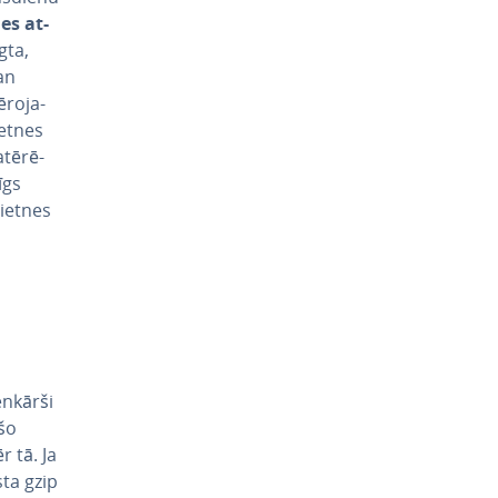
es at­
ēgta,
gan
ro­ja­
ietnes
­tē­rē­
īgs
vietnes
enkārši
 šo
r tā. Ja
sta gzip