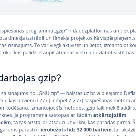
­spie­ša­nas programma „gzip“ ir daudz­plat­for­mas un tiek pl
ta tīmekļa izstrādē un tīmekļa projektos kā vis­pār­pie­ņemts
nas ri­si­nā­jums. To var viegli aktivizēt un lietot, iz­man­to­jot k
s rīku, kas palīdz ietaupīt atmiņas vietu un uzlabot sistēmas 
darbojas gzip?
sa­īsi­nā­jums no „GNU zip“ — balstās uz brīvi pieejamo Defla
mu, kas apvieno LZ77 (Lempel-Ziv 77) sa­spie­ša­nas metodi ar
 kodēšanu. Iz­man­to­jot šīs metodes, gzip faili meklē at­kār­to
irknes. Ja programma sastopas ar šādām
at­kār­to­jo­šām
ncēm
, tā tās aizstāj ar atsauci uz virkni, kas parādās pirmā. 
 garums parasti ir
ie­ro­be­žots līdz 32 000 baitiem
. Ja rakstzī