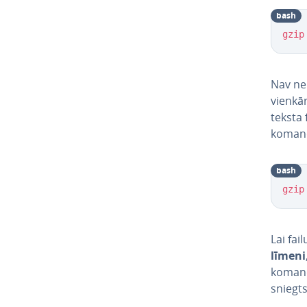
bash
gzip
Nav ne­
vienkār
teksta 
koman
bash
gzip
Lai fai
līmeni
komandā
sniegt