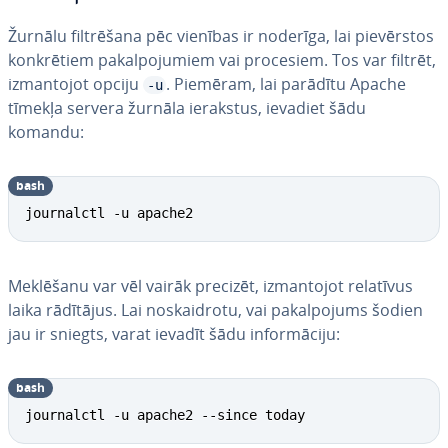
Žurnālu fil­trē­ša­na pēc vienības ir noderīga, lai pie­vēr­stos
kon­krē­tiem pa­kal­po­ju­miem vai procesiem. Tos var filtrēt,
iz­man­to­jot opciju
. Piemēram, lai parādītu Apache
-u
tīmekļa servera žurnāla ierakstus, ievadiet šādu
komandu:
bash
journalctl -u apache2
Meklēšanu var vēl vairāk precizēt, iz­man­to­jot relatīvus
laika rādītājus. Lai no­skaid­ro­tu, vai pa­kal­po­jums šodien
jau ir sniegts, varat ievadīt šādu in­for­mā­ci­ju:
bash
journalctl -u apache2 --since today