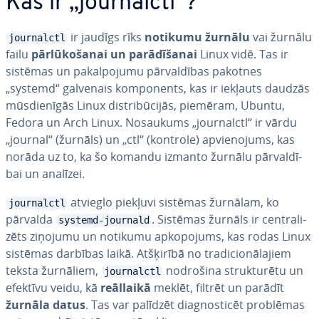
Kas ir „jour­nalctl“?
ir jaudīgs rīks
notikumu žurnālu
vai žurnālu
journalctl
failu
pār­lū­ko­ša­nai un pa­rā­dī­ša­nai
Linux vidē. Tas ir
sistēmas un pa­kal­po­ju­mu pār­val­dī­bas pakotnes
„systemd“ galvenais kom­po­nents, kas ir iekļauts daudzās
mūs­die­nī­gās Linux dis­tri­bū­ci­jās, piemēram, Ubuntu,
Fedora un Arch Linux. Nosaukums „jour­nalctl“ ir vārdu
„journal“ (žurnāls) un „ctl“ (kontrole) ap­vie­no­jums, kas
norāda uz to, ka šo komandu izmanto žurnālu pār­val­dī­
bai un analīzei.
atvieglo piekļuvi sistēmas žurnālam, ko
journalctl
pārvalda
. Sistēmas žurnāls ir cen­tra­li­
systemd-journald
zēts ziņojumu un notikumu ap­ko­po­jums, kas rodas Linux
sistēmas darbības laikā. Atšķirībā no tra­di­cio­nā­la­jiem
teksta žurnāliem,
nodrošina struk­tu­rē­tu un
journalctl
efektīvu veidu, kā
reāllaikā
meklēt, filtrēt un parādīt
žurnāla datus
. Tas var palīdzēt diag­nos­ti­cēt problēmas