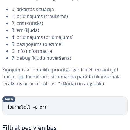
0: ārkārtas situācija
1: brī­di­nā­jums (trauksme)
2: crit (kritisks)
3: err (kļūda)
4: brī­di­nā­jums (brī­di­nā­jums)
5: pa­zi­ņo­jums (piezīme)
6: info (in­for­mā­ci­ja)
7: debug (kļūdu novēršana)
Ziņojumus ar noteiktu prio­ri­tā­ti var filtrēt, iz­man­to­jot
opciju
. Piemēram, šī komanda parāda tikai žurnāla
-p
ierakstus ar prio­ri­tā­ti „err“ (kļūda) un augstāku:
bash
journalctl -p err
Filtrēt pēc vienības