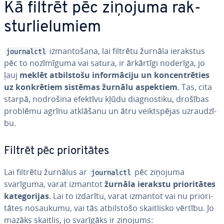
Kā filtrēt pēc ziņojuma rak­
stur­lie­lu­miem
iz­man­to­ša­na, lai filtrētu žurnāla ierakstus
journalctl
pēc to no­zī­mī­gu­ma vai satura, ir ārkārtīgi noderīga, jo
ļauj
meklēt at­bil­sto­šu in­for­mā­ci­ju un kon­cen­trē­ties
uz kon­krē­tiem sistēmas žurnālu aspektiem
. Tas, cita
starpā, nodrošina efektīvu kļūdu diag­nos­ti­ku, drošības
problēmu agrīnu atklāšanu un ātru veikt­spē­jas uz­rau­dzī­
bu.
Filtrēt pēc prio­ri­tā­tes
Lai filtrētu žurnālus ar
pēc ziņojuma
journalctl
svarīguma, varat izmantot
žurnāla ierakstu prio­ri­tā­tes
ka­te­go­ri­jas
. Lai to izdarītu, varat izmantot vai nu prio­ri­
tā­tes nosaukumu, vai tās at­bil­sto­šo skait­lis­ko vērtību. Jo
mazāks skaitlis, jo svarīgāks ir ziņojums: