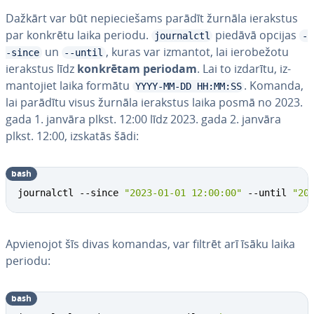
Dažkārt var būt ne­pie­cie­šams parādīt žurnāla ierakstus
par konkrētu laika periodu.
piedāvā opcijas
journalctl
-
un
, kuras var izmantot, lai ie­ro­be­žo­tu
-since
--until
ierakstus līdz
konkrētam periodam
. Lai to izdarītu, iz­
man­to­jiet laika formātu
. Komanda,
YYYY-MM-DD HH:MM:SS
lai parādītu visus žurnāla ierakstus laika posmā no 2023.
gada 1. janvāra plkst. 12:00 līdz 2023. gada 2. janvāra
plkst. 12:00, izskatās šādi:
bash
journalctl --since 
"2023-01-01 12:00:00"
 --until 
"20
Ap­vie­no­jot šīs divas komandas, var filtrēt arī īsāku laika
periodu:
bash