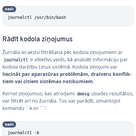
bash
journalctl /usr/bin/bash
Rādīt kodola ziņojumus
Žurnāla ierakstu fil­trē­ša­na pēc kodola zi­ņo­ju­miem ar
ir efektīvs veids, kā analizēt in­for­mā­ci­ju par
journalctl
kodola darbību Linux sistēmā. Kodola ziņojumi var
liecināt par ap­ara­tū­ras problēmām, draiveru kon­flik­
tiem vai citiem sistēmas no­ti­ku­miem
.
Kernel ziņojumus, kas atrodami
izvades re­zul­tā­tos,
dmesg
var filtrēt arī no žurnāla. Tos var parādīt, iz­man­to­jot
komandu `-k or ``:
bash
journalctl -k