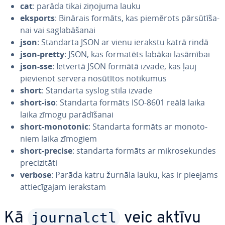
cat
: parāda tikai ziņojuma lauku
eksports
: Binārais formāts, kas piemērots pār­sū­tī­ša­
nai vai sa­gla­bā­ša­nai
json
: Standarta JSON ar vienu ierakstu katrā rindā
json-pretty
: JSON, kas formatēts labākai lasāmībai
json-sse
: Ietvertā JSON formātā izvade, kas ļauj
pievienot servera nosūtītos notikumus
short
: Standarta syslog stila izvade
short-iso
: Standarta formāts ISO-8601 reālā laika
laika zīmogu pa­rā­dī­ša­nai
short-monotonic
: Standarta formāts ar mo­no­to­
niem laika zīmogiem
short-precise
: standarta formāts ar mik­ro­se­kun­des
pre­ci­zi­tā­ti
verbose
: Parāda katru žurnāla lauku, kas ir pieejams
at­tie­cī­ga­jam ierakstam
journalctl
Kā
veic aktīvu