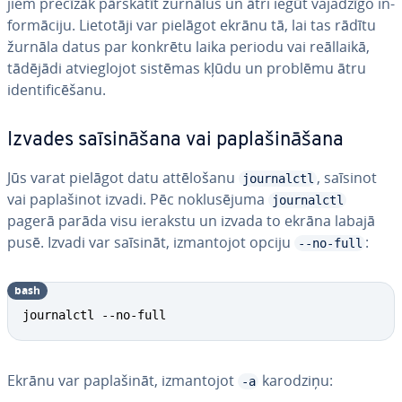
jiem precīzāk pārskatīt žurnālus un ātri iegūt vajadzīgo in­
for­mā­ci­ju. Lietotāji var pielāgot ekrānu tā, lai tas rādītu
žurnāla datus par konkrētu laika periodu vai reāllaikā,
tādējādi at­vieg­lo­jot sistēmas kļūdu un problēmu ātru
iden­ti­fi­cē­ša­nu.
Izvades sa­īsi­nā­ša­na vai pa­pla­ši­nā­ša­na
Jūs varat pielāgot datu at­tē­lo­ša­nu
, saīsinot
journalctl
vai pa­pla­ši­not izvadi. Pēc no­klu­sē­ju­ma
journalctl
pagerā parāda visu ierakstu un izvada to ekrāna labajā
pusē. Izvadi var saīsināt, iz­man­to­jot opciju
:
--no-full
bash
journalctl --no-full
Ekrānu var pa­pla­ši­nāt, iz­man­to­jot
karodziņu:
-a