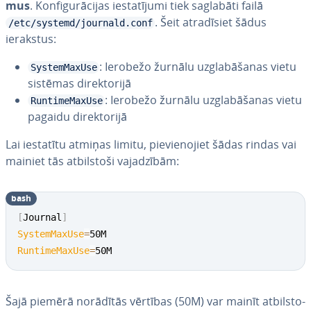
mus
. Kon­fi­gu­rā­ci­jas ie­sta­tī­ju­mi tiek saglabāti failā
. Šeit at­ra­dī­siet šādus
/etc/systemd/journald.conf
ierakstus:
: Ierobežo žurnālu uz­gla­bā­ša­nas vietu
SystemMaxUse
sistēmas di­rek­to­ri­jā
: Ierobežo žurnālu uz­gla­bā­ša­nas vietu
RuntimeMaxUse
pagaidu di­rek­to­ri­jā
Lai iestatītu atmiņas limitu, pie­vie­no­jiet šādas rindas vai
mainiet tās at­bil­sto­ši va­ja­dzī­bām:
bash
[
Journal
]
SystemMaxUse
=
RuntimeMaxUse
=
50M
Šajā piemērā norādītās vērtības (50M) var mainīt at­bil­sto­