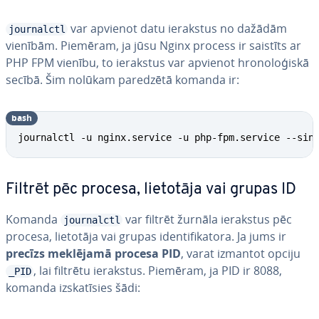
var apvienot datu ierakstus no dažādām
journalctl
vienībām. Piemēram, ja jūsu Nginx process ir saistīts ar
PHP FPM vienību, to ierakstus var apvienot hro­no­lo­ģis­kā
secībā. Šim nolūkam paredzētā komanda ir:
bash
journalctl -u nginx.service -u php-fpm.service --sin
Filtrēt pēc procesa, lietotāja vai grupas ID
Komanda
var filtrēt žurnāla ierakstus pēc
journalctl
procesa, lietotāja vai grupas iden­ti­fi­ka­to­ra. Ja jums ir
precīzs meklējamā procesa PID
, varat izmantot opciju
, lai filtrētu ierakstus. Piemēram, ja PID ir 8088,
_PID
komanda iz­ska­tī­sies šādi: