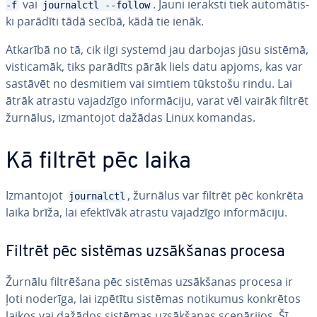
vai
. Jauni ieraksti tiek au­to­mā­tis­
-f
journalctl --follow
ki parādīti tādā secībā, kādā tie ienāk.
Atkarībā no tā, cik ilgi systemd jau darbojas jūsu sistēmā,
vis­ti­ca­māk, tiks parādīts pārāk liels datu apjoms, kas var
sastāvēt no desmitiem vai simtiem tūkstošu rindu. Lai
ātrāk atrastu vajadzīgo in­for­mā­ci­ju, varat vēl vairāk filtrēt
žurnālus, iz­man­to­jot dažādas Linux komandas.
Kā filtrēt pēc laika
Iz­man­to­jot
, žurnālus var filtrēt pēc konkrēta
journalctl
laika brīža, lai efektīvāk atrastu vajadzīgo in­for­mā­ci­ju.
Filtrēt pēc sistēmas uz­sāk­ša­nas procesa
Žurnālu fil­trē­ša­na pēc sistēmas uz­sāk­ša­nas procesa ir
ļoti noderīga, lai izpētītu sistēmas notikumus konkrētos
laikos vai dažādos sistēmas uz­sāk­ša­nas sce­nā­ri­jos. Šī