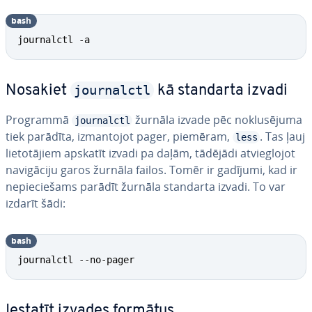
bash
journalctl -a
journalctl
Nosakiet
kā standarta izvadi
Programmā
žurnāla izvade pēc no­klu­sē­ju­ma
journalctl
tiek parādīta, iz­man­to­jot pager, piemēram,
. Tas ļauj
less
lie­to­tā­jiem apskatīt izvadi pa daļām, tādējādi at­vieg­lo­jot
na­vi­gā­ci­ju garos žurnāla failos. Tomēr ir gadījumi, kad ir
ne­pie­cie­šams parādīt žurnāla standarta izvadi. To var
izdarīt šādi:
bash
journalctl --no-pager
Iestatīt izvades formātus