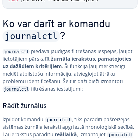
Ko var darīt ar komandu
journalctl
?
piedāvā jaudīgas fil­trē­ša­nas iespējas, ļaujot
journalctl
lie­to­tā­jiem pārskatīt
žurnāla ierakstus, pa­ma­to­jo­ties
uz dažādiem kri­tē­ri­jiem
. Šī funkcija ļauj mēr­ķtie­cī­gi
meklēt at­bil­sto­šu in­for­mā­ci­ju, at­vieg­lo­jot ātrāku
problēmu iden­ti­fi­cē­ša­nu. Šeit ir daži bieži izmantoti
fil­trē­ša­nas ie­sta­tī­ju­mi:
journalctl
Rādīt žurnālus
Izpildot komandu
, tiks parādīti pa­šrei­zē­jās
journalctl
sistēmas žurnāla ieraksti apgrieztā hro­no­lo­ģis­kā secībā.
Lai ierakstus parādītu
reāllaikā
, iz­man­to­jiet
journalctl