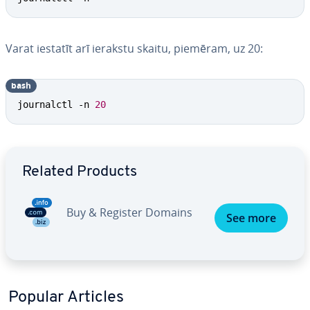
Varat iestatīt arī ierakstu skaitu, piemēram, uz 20:
bash
journalctl -n 
20
Go to Main Menu
Related Products
Buy & Register Domains
See more
Popular Articles