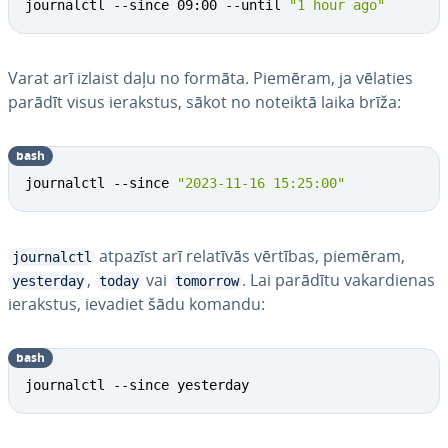
journalctl --since 09:00 --until 
"1 hour ago"
Varat arī izlaist daļu no formāta. Piemēram, ja vēlaties
parādīt visus ierakstus, sākot no noteiktā laika brīža:
bash
journalctl --since 
"2023-11-16 15:25:00"
atpazīst arī relatīvās vērtības, piemēram,
journalctl
,
vai
. Lai parādītu va­kar­die­nas
yesterday
today
tomorrow
ierakstus, ievadiet šādu komandu:
bash
journalctl --since yesterday