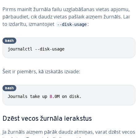
Pirms mainīt žurnāla failu uz­gla­bā­ša­nas vietas apjomu,
pār­bau­diet, cik daudz vietas pašlaik aizņem žurnāls. Lai
to izdarītu, iz­man­to­jiet
:
--disk-usage
bash
journalctl --disk-usage
Šeit ir piemērs, kā izskatās izvade:
bash
Journals take up 
8
.0M on disk.
Dzēst vecos žurnāla ierakstus
Ja žurnāls aizņem pārāk daudz atmiņas, varat dzēst vecos