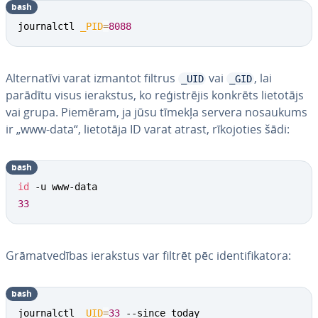
bash
journalctl 
_PID
=
8088
Al­ter­na­tī­vi varat izmantot filtrus
vai
, lai
_UID
_GID
parādītu visus ierakstus, ko re­ģis­trē­jis konkrēts lietotājs
vai grupa. Piemēram, ja jūsu tīmekļa servera nosaukums
ir „www-data“, lietotāja ID varat atrast, rī­ko­jo­ties šādi:
bash
id
33
Grā­mat­ve­dī­bas ierakstus var filtrēt pēc iden­ti­fi­ka­to­ra:
bash
journalctl 
_UID
=
33
 --since today