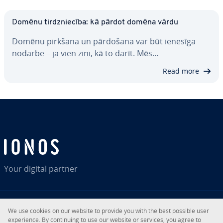
Domēnu tirdznie­cī­ba: kā pārdot domēna vārdu
Domēnu pirkšana un pārdošana var būt ienesīga
nodarbe – ja vien zini, kā to darīt. Mēs…
Read more
Your digital partner
We use cookies on our website to provide you with the best possible user
RSS
LinkedIn
tiktok
Instagram
expe­rien­ce. By con­ti­nuing to use our website or services, you agree to