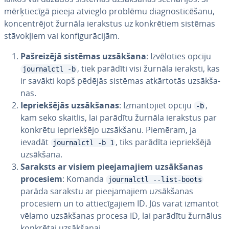
mēr­ķtie­cī­gā pieeja atvieglo problēmu diag­nos­ti­cē­ša­nu,
kon­cen­trē­jot žurnāla ierakstus uz kon­krē­tiem sistēmas
stā­vok­ļiem vai kon­fi­gu­rā­ci­jām.
Pa­šrei­zē­jā sistēmas uzsākšana
: Iz­vē­lo­ties opciju
, tiek parādīti visi žurnāla ieraksti, kas
journalctl -b
ir savākti kopš pēdējās sistēmas at­kār­to­tās uz­sāk­ša­
nas.
Ie­priek­šē­jās uz­sāk­ša­nas
: Iz­man­to­jiet opciju
,
-b
kam seko skaitlis, lai parādītu žurnāla ierakstus par
konkrētu ie­priek­šē­jo uzsākšanu. Piemēram, ja
ievadāt
, tiks parādīta ie­priek­šē­jā
journalctl -b 1
uzsākšana.
Saraksts ar visiem pie­eja­ma­jiem uz­sāk­ša­nas
procesiem
: Komanda
journalctl --list-boots
parāda sarakstu ar pie­eja­ma­jiem uz­sāk­ša­nas
procesiem un to at­tie­cī­ga­jiem ID. Jūs varat izmantot
vēlamo uz­sāk­ša­nas procesa ID, lai parādītu žurnālus
konkrētai uz­sāk­ša­nai.