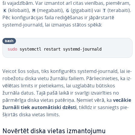
ši va­ja­dzī­bām. Var izmantot arī citas vienības, piemēram,
(kilobaiti),
(megabaiti),
(gigabaiti) vai
(terabaiti).
K
M
G
T
Pēc kon­fi­gu­rā­ci­jas faila re­di­ģē­ša­nas ir jā­pār­star­tē
systemd-journald, lai izmaiņas stātos spēkā:
bash
sudo
 systemctl restart systemd-journald
Veicot šos soļus, tiks kon­fi­gu­rēts systemd-journald, lai ie­
ro­be­žo­tu diska vietu žurnālu failiem. Pār­lie­ci­nie­ties, ka iz­
vē­lē­tais limits ir pie­tie­kams, lai uzglabātu būtiskos
žurnāla datus. Tajā pašā laikā ir svarīgi iz­vai­rī­ties no
pārmērīga diska vietas patēriņa. Ņemiet vērā, ka
vecākie
žurnāli tiek au­to­mā­tis­ki dzēsti
, tiklīdz ir sasniegts pie­
šķir­tās diska vietas limits.
Novērtēt diska vietas iz­man­to­ju­mu