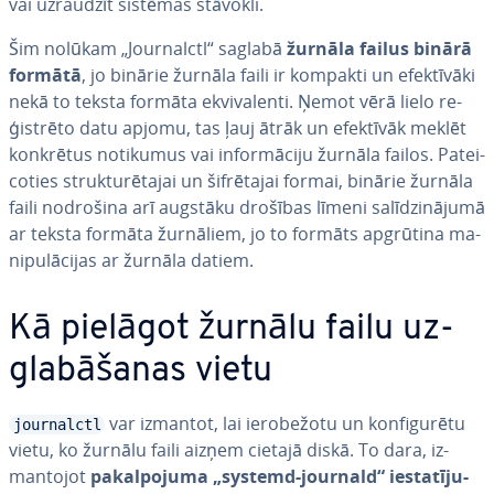
vai uzraudzīt sistēmas stāvokli.
Šim nolūkam „Jour­nalctl“ saglabā
žurnāla failus binārā
formātā
, jo binārie žurnāla faili ir kompakti un efek­tī­vā­ki
nekā to teksta formāta ek­vi­va­len­ti. Ņemot vērā lielo re­
ģis­trē­to datu apjomu, tas ļauj ātrāk un efektīvāk meklēt
konkrētus notikumus vai in­for­mā­ci­ju žurnāla failos. Pa­tei­
co­ties struk­tu­rē­ta­jai un šif­rē­ta­jai formai, binārie žurnāla
faili nodrošina arī augstāku drošības līmeni sa­lī­dzi­nā­ju­mā
ar teksta formāta žurnāliem, jo to formāts apgrūtina ma­
ni­pu­lā­ci­jas ar žurnāla datiem.
Kā pielāgot žurnālu failu uz­
gla­bā­ša­nas vietu
var izmantot, lai ie­ro­be­žo­tu un kon­fi­gu­rē­tu
journalctl
vietu, ko žurnālu faili aizņem cietajā diskā. To dara, iz­
man­to­jot
pa­kal­po­ju­ma „systemd-journald“ ie­sta­tī­ju­