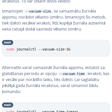
ierakstus. To var izdarīt divos veidos:
Iz­man­to­jiet
, lai sa­ma­zi­nā­tu žurnāla
--vacuum-size
apjomu, norādot vēlamo izmēru. Iz­man­to­jot šo metodi,
tiek dzēsti vecākie ieraksti, līdz kopējā žurnāla aizņemtā
vieta cietajā diskā sasniedz vēlamo izmēru.
bash
sudo
 journalctl --vacuum-size
=
1G
Al­ter­na­tī­vi varat samazināt žurnāla apjomu, iestatot sa­
gla­bā­ša­nas periodu ar opciju
. Ieraksti, kas
--vacuum-time
ir vecāki par norādīto laiku, tiks dzēsti. Lai saglabātu
pēdējā gada žurnāla ierakstus, varat izmantot šādu
komandu:
bash
sudo
 journalctl --vacuum-time
=
1years