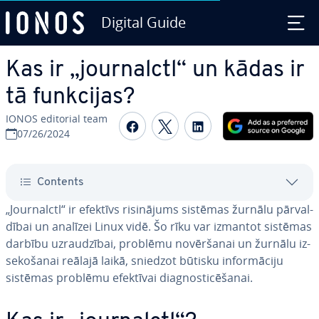
Digital Guide
Skip to Main Content
Kas ir „jour­nalctl“ un kādas ir
tā funkcijas?
IONOS editorial team
Share on Facebook
Share on Twitter
Share on Linked
07/26/2024
Contents
„Jour­nalctl“ ir efektīvs ri­si­nā­jums sistēmas žurnālu pār­val­
dī­bai un analīzei Linux vidē. Šo rīku var izmantot sistēmas
darbību uz­rau­dzī­bai, problēmu no­vēr­ša­nai un žurnālu iz­
se­ko­ša­nai reālajā laikā, sniedzot būtisku in­for­mā­ci­ju
sistēmas problēmu efektīvai diag­nos­ti­cē­ša­nai.