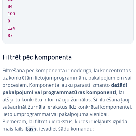
84
100
0
124
87
Filtrēt pēc kom­po­nen­ta
Fil­trē­ša­na pēc kom­po­nen­ta ir noderīga, lai kon­cen­trē­tos
uz konkrētām lie­to­jum­prog­ram­mām, pa­kal­po­ju­miem vai
procesiem. Kom­po­nen­ta lauku parasti izmanto
dažādi
pa­kal­po­ju­mi vai prog­ram­ma­tū­ras kom­po­nen­ti
, lai
atšķirtu konkrētu in­for­mā­ci­ju žurnālos. Šī fil­trē­ša­na ļauj
sa­šau­ri­nāt žurnāla ierakstus līdz konkrētai kom­po­nen­tei,
lie­to­jum­prog­ram­mai vai pa­kal­po­ju­ma vienībai.
Piemēram, lai filtrētu ierakstus, kuros ir iekļauts iz­pil­dā­
mais fails
, ievadiet šādu komandu:
bash