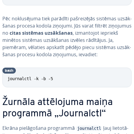
Pēc no­klu­sē­ju­ma tiek parādīti pa­šrei­zē­jās sistēmas uz­sāk­
ša­nas procesa kodola ziņojumi. Jūs varat filtrēt ziņojumus
no
citas sistēmas uz­sāk­ša­nas
, iz­man­to­jot iepriekš
minētos sistēmas uz­sāk­ša­nas izvēles rādītājus. Ja,
piemēram, vēlaties apskatīt pēdējo piecu sistēmas uz­sāk­
ša­nas procesu kodola ziņojumus, ievadiet:
bash
journalctl -k -b -5
Žurnāla at­tē­lo­ju­ma maiņa
programmā „Jour­nalctl“
Ekrāna pie­lā­go­ša­na programmā
ļauj lie­to­tā­
journalctl