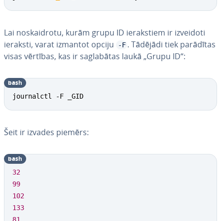
Lai no­skaid­ro­tu, kurām grupu ID ie­rak­stiem ir izveidoti
ieraksti, varat izmantot opciju
. Tādējādi tiek parādītas
-F
visas vērtības, kas ir sa­gla­bā­tas laukā „Grupu ID“:
bash
journalctl -F _GID
Šeit ir izvades piemērs:
bash
32
99
102
133
81