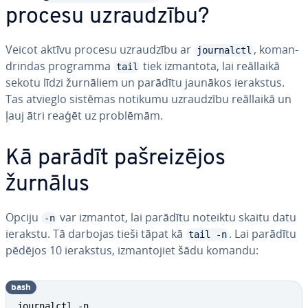
procesu uz­rau­dzī­bu?
Veicot aktīvu procesu uz­rau­dzī­bu ar
, ko­man­
journalctl
drin­das programma
tiek izmantota, lai reāllaikā
tail
sekotu līdzi žurnāliem un parādītu jaunākos ierakstus.
Tas atvieglo sistēmas notikumu uz­rau­dzī­bu reāllaikā un
ļauj ātri reaģēt uz problēmām.
Kā parādīt pa­šrei­zē­jos
žurnālus
Opciju
var izmantot, lai parādītu noteiktu skaitu datu
-n
ierakstu. Tā darbojas tieši tāpat kā
. Lai parādītu
tail -n
pēdējos 10 ierakstus, iz­man­to­jiet šādu komandu:
bash
journalctl -n