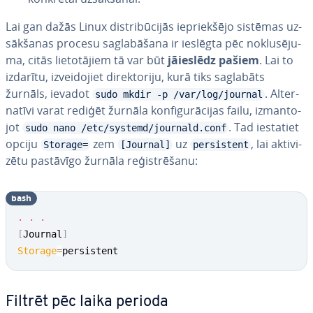
Lai gan dažās Linux dis­tri­bū­ci­jās ie­priek­šē­jo sistēmas uz­
sāk­ša­nas procesu sa­gla­bā­ša­na ir ieslēgta pēc no­klu­sē­ju­
ma, citās lie­to­tā­jiem tā var būt
jāieslēdz pašiem
. Lai to
izdarītu, iz­vei­do­jiet di­rek­to­ri­ju, kurā tiks saglabāts
žurnāls, ievadot
. Al­ter­
sudo mkdir -p /var/log/journal
na­tī­vi varat rediģēt žurnāla kon­fi­gu­rā­ci­jas failu, iz­man­to­
jot
. Tad iestatiet
sudo nano /etc/systemd/journald.conf
opciju
zem
uz
, lai ak­ti­vi­
Storage=
[Journal]
persistent
zē­tu pastāvīgo žurnāla re­ģis­trē­ša­nu:
bash
.
.
.
[
Journal
]
Storage
=
persistent
Filtrēt pēc laika perioda