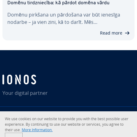
Domēnu tirdznie­cī­ba: kā pārdot domēna vārdu
Domēnu pirkšana un pārdošana var būt ienesīga
nodarbe – ja vien zini, kā to darīt. Mēs…
Read more
Your digital partner
We use cookies on our website to provide you with the best possible user
RSS
LinkedIn
tiktok
Instagram
expe­rien­ce. By con­ti­nuing to use our website or services, you agree to
their use.
More In­for­ma­tion.
© 2026
IONOS SE