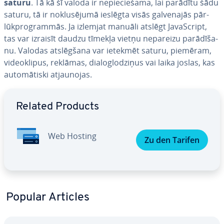
saturu
. Tā kā šī valoda ir ne­pie­cie­ša­ma, lai parādītu šādu
saturu, tā ir no­klu­sē­ju­mā ieslēgta visās gal­ve­na­jās pār­
lūkprog­ram­mās. Ja izlemjat manuāli atslēgt Ja­vaScript,
tas var izraisīt daudzu tīmekļa vietņu nepareizu pa­rā­dī­ša­
nu. Valodas at­slēg­ša­na var ietekmēt saturu, piemēram,
vi­deok­li­pus, reklāmas, dia­log­lo­dzi­ņus vai laika joslas, kas
au­to­mā­tis­ki at­jau­no­jas.
Go to Main Menu
Related Products
Web Hosting
Zu den Tarifen
Popular Articles