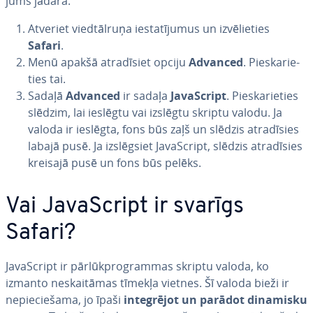
jums jādara:
Atveriet viedtāl­ru­ņa ie­sta­tī­ju­mus un iz­vē­lie­ties
Safari
.
Menū apakšā at­ra­dī­siet opciju
Advanced
. Pie­ska­rie­
ties tai.
Sadaļā
Advanced
ir sadaļa
Ja­vaScript
. Pie­ska­rie­ties
slēdzim, lai ieslēgtu vai izslēgtu skriptu valodu. Ja
valoda ir ieslēgta, fons būs zaļš un slēdzis at­ra­dī­sies
labajā pusē. Ja iz­slēg­siet Ja­vaScript, slēdzis at­ra­dī­sies
kreisajā pusē un fons būs pelēks.
Vai Ja­vaScript ir svarīgs
Safari?
Ja­vaScript ir pār­lūkprog­ram­mas skriptu valoda, ko
izmanto ne­skai­tā­mas tīmekļa vietnes. Šī valoda bieži ir
ne­pie­cie­ša­ma, jo īpaši
in­teg­rē­jot un parādot dinamisku