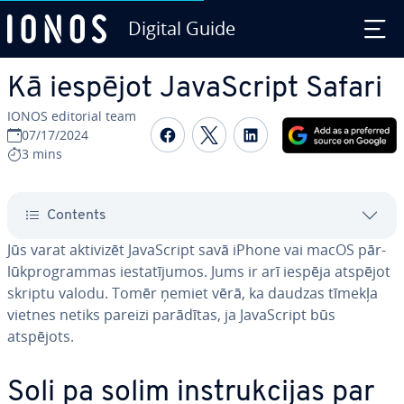
Digital Guide
Skip to Main Content
Kā iespējot Ja­vaScript Safari
IONOS editorial team
Share on Facebook
Share on Twitter
Share on Linked
07/17/2024
3 mins
Contents
Jūs varat aktivizēt Ja­vaScript savā iPhone vai macOS pār­
lūkprog­ram­mas ie­sta­tī­ju­mos. Jums ir arī iespēja atspējot
skriptu valodu. Tomēr ņemiet vērā, ka daudzas tīmekļa
vietnes netiks pareizi parādītas, ja Ja­vaScript būs
atspējots.
Soli pa solim ins­truk­ci­jas par