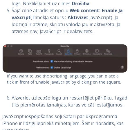
logs. No­klik­šķi­niet uz cilnes
Drošība
.
Šajā cilnē at­ra­dī­siet opciju
Web content: Enable Ja­
vaScript
(Tīmekļa saturs
: Aktivizēt
Ja­vaScript). Ja
lodziņā ir atzīme, skriptu valoda jau ir ak­ti­vi­zē­ta. Ja
atzīmes nav, Ja­vaScript ir deak­ti­vi­zēts.
If you want to use the scripting language, you can place a
tick in front of ‘Enable Ja­vaScript’ by clicking on the square.
Aizveriet uzlecošo logu un res­tar­tē­jiet pārlūku. Tagad
tiks pie­mē­ro­tas izmaiņas, kuras veicāt ie­sta­tī­ju­mos.
Ja­vaScript ie­spē­jo­ša­nas soļi Safari pār­lūkprog­ram­mā
iPhone ir līdzīgi iepriekš mi­nē­ta­jiem. Šeit ir norādīts, kas