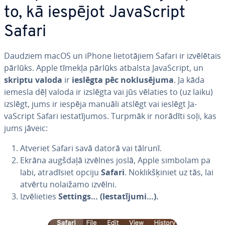
to, kā iespējot Ja­vaScript
Safari
Daudziem macOS un iPhone lie­to­tā­jiem Safari ir iz­vē­lē­tais
pārlūks. Apple tīmekļa pārlūks atbalsta Ja­vaScript, un
skriptu valoda
ir
ieslēgta pēc no­klu­sē­ju­ma
. Ja kāda
iemesla dēļ valoda ir izslēgta vai jūs vēlaties to (uz laiku)
izslēgt, jums ir iespēja manuāli atslēgt vai ieslēgt Ja­
vaScript Safari ie­sta­tī­ju­mos. Turpmāk ir norādīti soļi, kas
jums jāveic:
Atveriet Safari savā datorā vai tālrunī.
Ekrāna augšdaļā izvēlnes joslā, Apple simbolam pa
labi, at­ra­dī­siet opciju
Safari
. No­klik­šķi­niet uz tās, lai
atvērtu nolaižamo izvēlni.
Iz­vē­lie­ties
Settings… (Ie­sta­tī­ju­mi…).