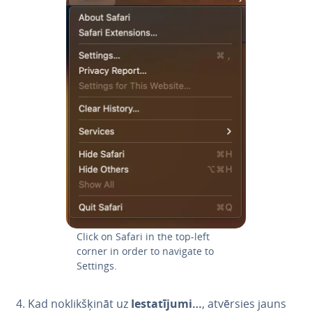
Click on Safari in the top-left
corner in order to navigate to
Settings.
Kad no­klik­šķi­nāt uz
Ie­sta­tī­ju­mi…
, atvērsies jauns