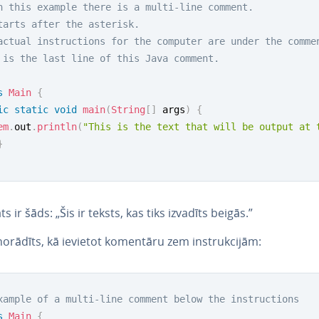
n this example there is a multi-line comment.

tarts after the asterisk.

actual instructions for the computer are under the commen
 is the last line of this Java comment.

s
Main
{
ic
static
void
main
(
String
[
]
 args
)
{
em
.
out
.
println
(
"This is the text that will be output at 
}
ts ir šāds: „Šis ir teksts, kas tiks izvadīts beigās.”
 norādīts, kā ievietot komentāru zem ins­truk­ci­jām:
xample of a multi-line comment below the instructions
s
Main
{