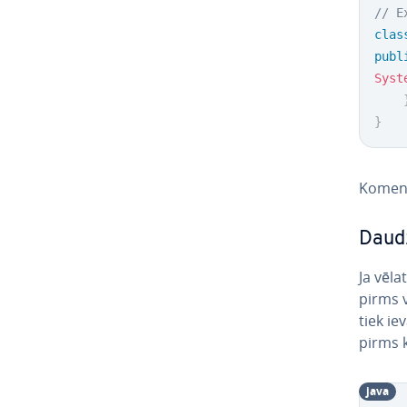
// E
clas
publ
Syst
}
Koment
Daudz
Ja vēla
pirms v
tiek ie
pirms k
java