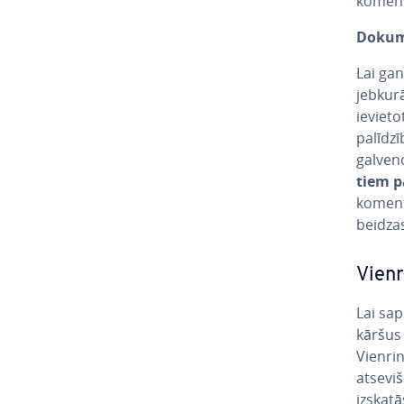
komentā
Do­ku­
Lai gan
jebkurā
ievieto
palīdzī
gal­ve­
tiem 
komentā
beidzas
Vien­
Lai sap
kār­šus
Vien­r
atseviš
izskatā