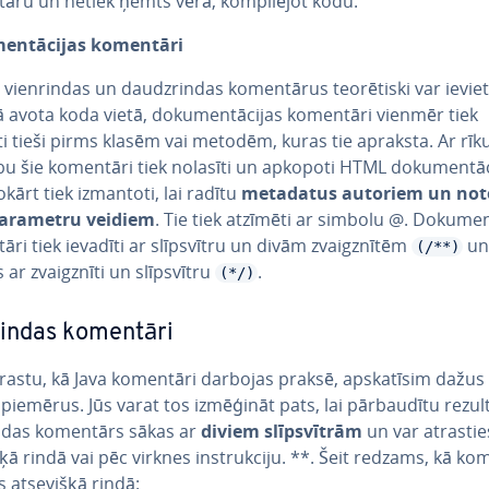
ru un netiek ņemts vērā, kom­pi­lē­jot kodu.
men­tā­ci­jas komentāri
 vien­rin­das un daudzrin­das ko­men­tā­rus teo­rē­tis­ki var ievie
 avota koda vietā, do­ku­men­tā­ci­jas komentāri vienmēr tiek
ti tieši pirms klasēm vai metodēm, kuras tie apraksta. Ar rīk
bu šie komentāri tiek nolasīti un apkopoti HTML do­ku­men­tā­ci
no­kārt tiek izmantoti, lai radītu
metadatus autoriem un no­t
parametru veidiem
. Tie tiek atzīmēti ar simbolu @. Do­ku­men­t
ri tiek ievadīti ar slīpsvīt­ru un divām zvaigznī­tēm
un
(/**)
 ar zvaigznī­ti un slīpsvīt­ru
.
(*/)
rin­das komentāri
rastu, kā Java komentāri darbojas praksē, ap­ska­tī­sim dažus 
 piemērus. Jūs varat tos izmēģināt pats, lai pār­bau­dī­tu rezul
in­das komentārs sākas ar
diviem slīpsvīt­rām
un var atrastie
ķā rindā vai pēc virknes ins­truk­ci­ju. **. Šeit redzams, kā k
s atsevišķā rindā: