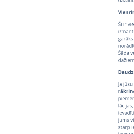
dažādu
Vien­r
Šī ir v
iz­man­
garāks 
norādīt
Šāda v
dažiem
Daudzr
Ja jūsu
rākrin­
piemēro
lā­ci­ja
ievadīti
jums vi
starp i