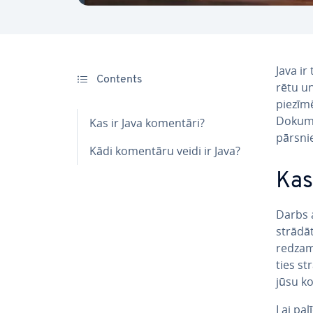
Java ir
Contents
rē­tu u
piezīmē
Do­ku­m
Kas ir Java komentāri?
pārsni
Kādi komentāru veidi ir Java?
Kas
Darbs a
strā­dā
re­dza­
ties st
jūsu ko
Lai pal