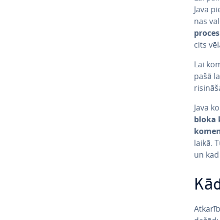
Java pi
nas val
proces
cits vē
Lai kom
pašā lai
ri­si­nā
Java ko
bloka 
komen
laikā. 
un kad 
Kād
Atkarīb