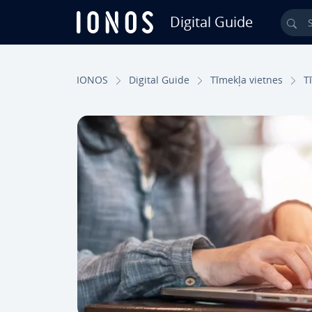
Digital Guide
Sea
Skip to Main Content
IONOS
Digital Guide
Tīmekļa vietnes
T