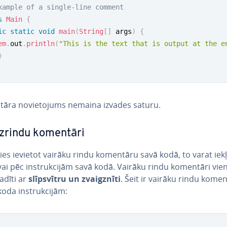
xample of a single-line comment
s
Main
{
ic
static
void
main
(
String
[
]
 args
)
{
em
.
out
.
println
(
"This is the text that is output at the e
}
āra no­vie­to­jums nemaina izvades saturu.
rin­du komentāri
ties ievietot vairāku rindu komentāru savā kodā, to varat iek
ai pēc ins­truk­ci­jām savā kodā. Vairāku rindu komentāri vi
vadīti ar
slīpsvīt­ru un zvaigznī­ti
. Šeit ir vairāku rindu kome
oda ins­truk­ci­jām: