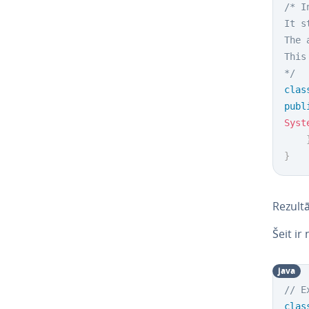
/* I
It s
The 
This
*/
clas
publ
Syst
}
Rezultā
Šeit ir
java
// E
clas