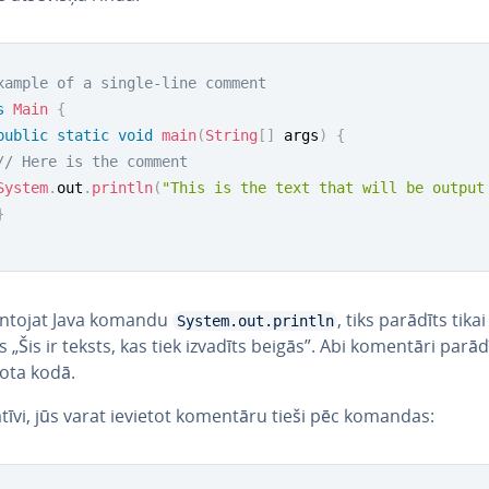
xample of a single-line comment
s
Main
{
public
static
void
main
(
String
[
]
 args
)
{
// Here is the comment
System
.
out
.
println
(
"This is the text that will be output
}
an­to­jat Java komandu
, tiks parādīts tikai
System.out.println
 „Šis ir teksts, kas tiek izvadīts beigās”. Abi komentāri pa­rā­dī
vota kodā.
na­tī­vi, jūs varat ievietot komentāru tieši pēc komandas: