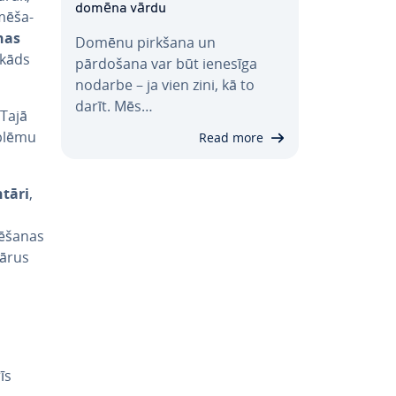
domēna vārdu
mē­ša­
nas
Domēnu pirkšana un
 kāds
pārdošana var būt ienesīga
nodarbe – ja vien zini, kā to
darīt. Mēs…
 Tajā
roblēmu
Read more
ntāri
,
ē­ša­nas
ā­rus
īs