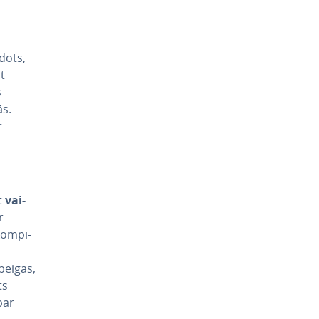
idots,
ūt
s
ās.
r
t
vai­
r
kom­pi­
beigas,
ts
par