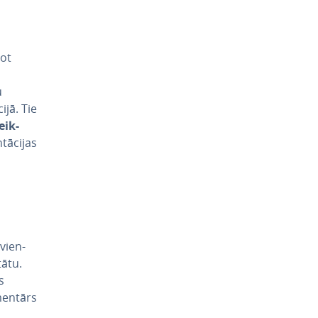
tot
u
­jā. Tie
eik­
ā­ci­jas
vien­
tātu.
s
omentārs