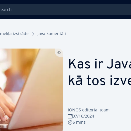
rch
īmekļa izstrāde
Java komentāri
Kas ir Ja
kā tos izv
IONOS editorial team
07/16/2024
6 mins