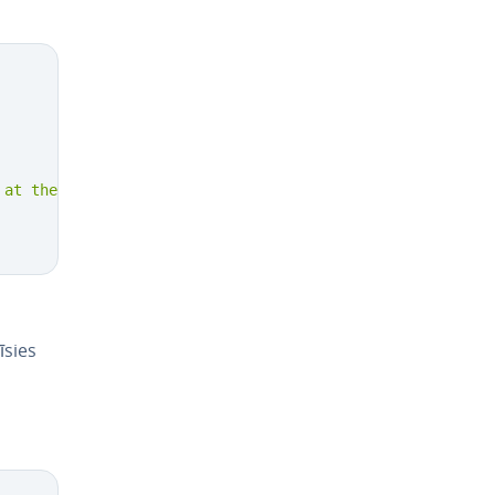
 at the end."
)
;
­sies