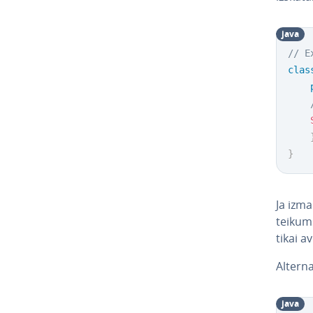
java
// E
clas
}
Ja iz­m
teikums
tikai a
Al­ter­
java