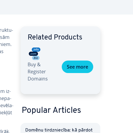
ruk­tu­
 īsām
Related Products
­miem.
as
Buy &
See more
Register
Domains
m iz­
ne­pa­
­vē­la­
Popular Articles
iekļūt
Domēnu tirdznie­cī­ba: kā pārdot
idrāk,