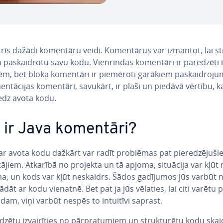
 trīs dažādi komentāru veidi. Ko­men­tā­rus var izmantot, lai st
n pa­skaid­ro­tu savu kodu. Vien­rin­das komentāri ir paredzēti
m, bet bloka komentāri ir piemēroti garākiem pa­skaid­ro­ju
en­tā­ci­jas komentāri, savukārt, ir plaši un piedāvā vērtību, k
edz avota kodu.
 ir Java komentāri?
r avota kodu dažkārt var radīt problēmas pat pie­re­dzē­ju­šie
­tā­jiem. Atkarībā no projekta un tā apjoma, situācija var kļūt 
ma, un kods var kļūt neskaidrs. Šādos gadījumos jūs varbūt ne
rādāt ar kodu vienatnē. Bet pat ja jūs vēlaties, lai citi varētu p
dam, viņi varbūt nespēs to intuitīvi saprast.
īdzētu iz­vai­rī­ties no pār­pra­tu­miem un struk­tu­rē­tu kodu ska