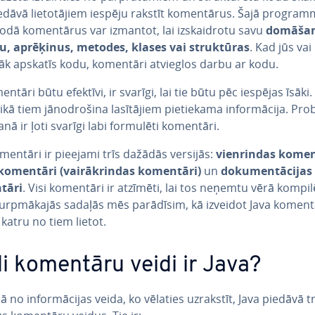
edāvā lie­to­tā­jiem iespēju rakstīt ko­men­tā­rus. Šajā prog­ram­
odā ko­men­tā­rus var izmantot, lai iz­skaid­ro­tu savu
domāša
u, aprēķinus, metodes, klases vai struk­tū­ras
. Kad jūs vai
lāk apskatīs kodu, komentāri atvieglos darbu ar kodu.
entāri būtu efektīvi, ir svarīgi, lai tie būtu pēc iespējas īsāki.
kā tiem jā­no­d­ro­ši­na la­sī­tā­jiem pie­tie­ka­ma in­for­mā­ci­ja. P
­ša­nā ir ļoti svarīgi labi formulēti komentāri.
mentāri ir pieejami trīs dažādās versijās:
vien­rin­das kome
komentāri (vai­rākrin­das komentāri)
un
do­ku­men­tā­ci­jas
tāri
. Visi komentāri ir atzīmēti, lai tos neņemtu vērā kom­pi­l
Turp­mā­ka­jās sadaļās mēs parādīsim, kā izveidot Java ko­men­t
katru no tiem lietot.
i komentāru veidi ir Java?
ā no in­for­mā­ci­jas veida, ko vēlaties uzrakstīt, Java piedāvā tr