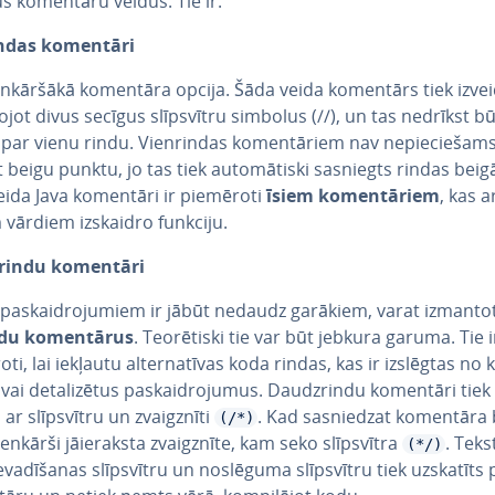
s komentāru veidus. Tie ir:
in­das komentāri
ien­kār­šā­kā komentāra opcija. Šāda veida komentārs tiek izve
to­jot divus secīgus slīpsvīt­ru simbolus (//), un tas nedrīkst b
par vienu rindu. Vien­rin­das ko­men­tā­riem nav ne­pie­cie­šam
 beigu punktu, jo tas tiek au­to­mā­tis­ki sasniegts rindas beig
eida Java komentāri ir piemēroti
īsiem ko­men­tā­riem
, kas a
 vārdiem izskaidro funkciju.
in­du komentāri
 pa­skaid­ro­ju­miem ir jābūt nedaudz garākiem, varat izmanto
du ko­men­tā­rus
. Teo­rē­tis­ki tie var būt jebkura garuma. Tie i
ti, lai iekļautu al­ter­na­tī­vas koda rindas, kas ir izslēgtas no 
s, vai de­ta­li­zē­tus pa­skaid­ro­ju­mus. Daudzrin­du komentāri tiek
 ar slīpsvīt­ru un zvaigznī­ti
. Kad sa­snie­dzat komentāra 
(/*)
enkārši jā­ie­rak­sta zvaigznī­te, kam seko slīpsvīt­ra
. Teks
(*/)
e­va­dī­ša­nas slīpsvīt­ru un noslēguma slīpsvīt­ru tiek uzskatīts 