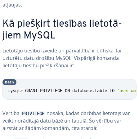
atļaujas.
Kā piešķirt tiesības lie­to­tā­
jiem MySQL
Lietotāju tiesību izveide un pār­val­dī­ba ir būtiska, lai
uzturētu datu drošību MySQL. Vispārīgā komanda
lietotāju tiesību pie­šķir­ša­nai ir:
bash
mysql
>
 GRANT PRIVILEGE ON database.table TO 
'usernam
Vērtība
nosaka, kādas darbības lietotājs var
PRIVILEGE
veikt no­rā­dī­ta­jā datu bāzē un tabulā. Šo vērtību var
aizstāt ar šādām komandām, cita starpā: