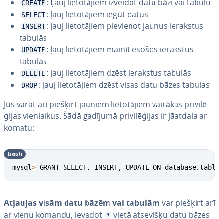
: Ļauj lie­to­tā­jiem izveidot datu bāzi vai tabulu
CREATE
: ļauj lie­to­tā­jiem iegūt datus
SELECT
: ļauj lie­to­tā­jiem pievienot jaunus ierakstus
INSERT
tabulās
: ļauj lie­to­tā­jiem mainīt esošos ierakstus
UPDATE
tabulās
: ļauj lie­to­tā­jiem dzēst ierakstus tabulās
DELETE
: ļauj lie­to­tā­jiem dzēst visas datu bāzes tabulas
DROP
Jūs varat arī piešķirt jauniem lie­to­tā­jiem vairākas pri­vi­lē­
ģi­jas vien­lai­kus. Šādā gadījumā pri­vi­lē­ģi­jas ir jāatdala ar
komatu:
bash
mysql
>
 GRANT SELECT, INSERT, UPDATE ON database.tabl
Atļaujas visām datu bāzēm vai tabulām
var piešķirt arī
ar vienu komandu, ievadot
vietā atsevišķu datu bāzes
*