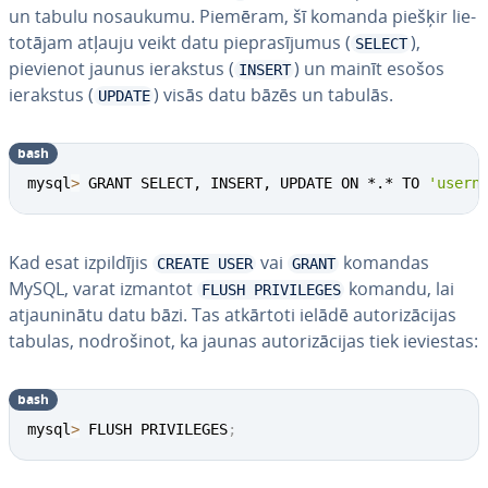
un tabulu nosaukumu. Piemēram, šī komanda piešķir lie­
to­tā­jam atļauju veikt datu pie­pra­sī­ju­mus (
),
SELECT
pievienot jaunus ierakstus (
) un mainīt esošos
INSERT
ierakstus (
) visās datu bāzēs un tabulās.
UPDATE
bash
mysql
>
 GRANT SELECT, INSERT, UPDATE ON *.* TO 
'usern
Kad esat iz­pil­dī­jis
vai
komandas
CREATE USER
GRANT
MySQL, varat izmantot
komandu, lai
FLUSH PRIVILEGES
at­jau­ni­nā­tu datu bāzi. Tas atkārtoti ielādē au­to­ri­zā­ci­jas
tabulas, no­dro­ši­not, ka jaunas au­to­ri­zā­ci­jas tiek ieviestas:
bash
mysql
>
 FLUSH PRIVILEGES
;