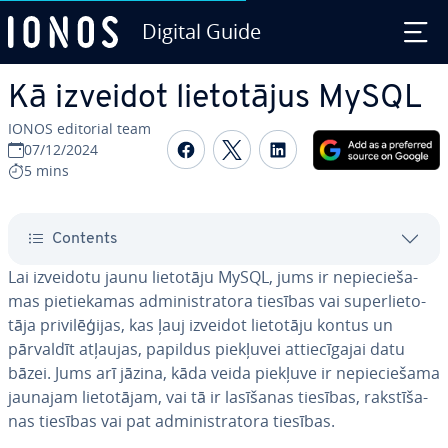
Digital Guide
Skip to Main Content
Kā izveidot lie­to­tā­jus MySQL
IONOS editorial team
Share on Facebook
Share on Twitter
Share on Linked
07/12/2024
5 mins
Contents
Lai izveidotu jaunu lietotāju MySQL, jums ir ne­pie­cie­ša­
mas pie­tie­ka­mas ad­mi­nis­tra­to­ra tiesības vai su­perlie­to­
tā­ja pri­vi­lē­ģi­jas, kas ļauj izveidot lietotāju kontus un
pārvaldīt atļaujas, papildus piekļuvei at­tie­cī­ga­jai datu
bāzei. Jums arī jāzina, kāda veida piekļuve ir ne­pie­cie­ša­ma
jaunajam lie­to­tā­jam, vai tā ir lasīšanas tiesības, rak­stī­ša­
nas tiesības vai pat ad­mi­nis­tra­to­ra tiesības.