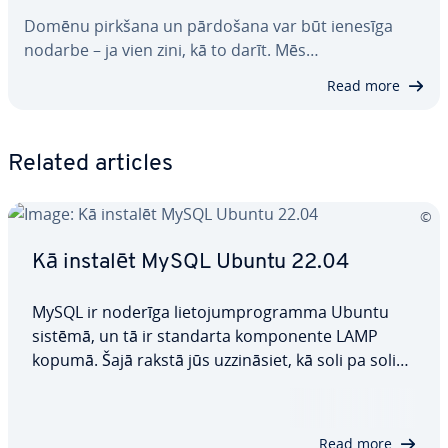
Domēnu pirkšana un pārdošana var būt ienesīga
nodarbe – ja vien zini, kā to darīt. Mēs…
Read more
Related articles
Kā instalēt MySQL Ubuntu 22.04
MySQL ir noderīga lie­to­jum­prog­ram­ma Ubuntu
sistēmā, un tā ir standarta kom­po­nen­te LAMP
kopumā. Šajā rakstā jūs uz­zi­nā­siet, kā soli pa solim
instalēt MySQL Ubuntu 22.04 sistēmā un kon­fi­gu­
rēt to at­bil­sto­ši savām va­ja­dzī­bām. Pēc in­sta­lā­ci­jas
un kon­fi­gu­rā­ci­jas pa­beig­ša­nas nekas…
Read more