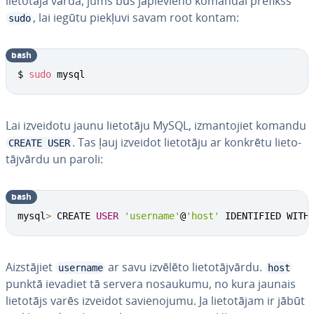
lietotāja vārda, jums būs jā­pie­vie­no komandai prefikss
, lai iegūtu piekļuvi savam root kontam:
sudo
bash
$ 
sudo
 mysql
Lai izveidotu jaunu lietotāju MySQL, iz­man­to­jiet komandu
. Tas ļauj izveidot lietotāju ar konkrētu lie­to­
CREATE USER
tājvār­du un paroli:
bash
mysql
>
 CREATE 
USER
'username'
@
'host'
 IDENTIFIED WITH
Aiz­stā­jiet
ar savu izvēlēto lie­to­tājvār­du.
username
host
punktā ievadiet tā servera nosaukumu, no kura jaunais
lietotājs varēs izveidot sa­vie­no­ju­mu. Ja lie­to­tā­jam ir jābūt