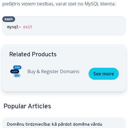
piešķīris viņiem tiesības, varat iziet no MySQL klienta:
bash
mysql
>
exit
Go to Main Menu
Related Products
Buy & Register Domains
See more
Popular Articles
Domēnu tirdznie­cī­ba: kā pārdot domēna vārdu