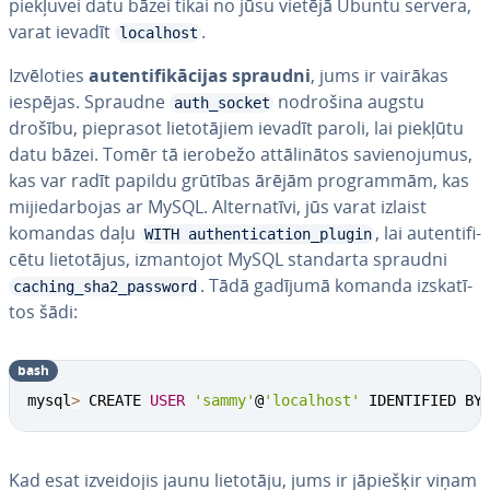
piekļuvei datu bāzei tikai no jūsu vietējā Ubuntu servera,
varat ievadīt
.
localhost
Iz­vē­lo­ties
au­ten­ti­fi­kā­ci­jas spraudni
, jums ir vairākas
iespējas. Spraudne
nodrošina augstu
auth_socket
drošību, pieprasot lie­to­tā­jiem ievadīt paroli, lai piekļūtu
datu bāzei. Tomēr tā ierobežo at­tā­li­nā­tos sa­vie­no­ju­mus,
kas var radīt papildu grūtības ārējām prog­ram­mām, kas
mi­jie­dar­bo­jas ar MySQL. Al­ter­na­tī­vi, jūs varat izlaist
komandas daļu
, lai au­ten­ti­fi­
WITH authentication_plugin
cē­tu lie­to­tā­jus, iz­man­to­jot MySQL standarta spraudni
. Tādā gadījumā komanda iz­ska­tī­
caching_sha2_password
tos šādi:
bash
mysql
>
 CREATE 
USER
'sammy'
@
'localhost'
 IDENTIFIED BY
Kad esat iz­vei­do­jis jaunu lietotāju, jums ir jāpiešķir viņam