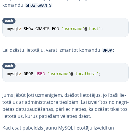
komandu
:
SHOW GRANTS
bash
mysql
>
 SHOW GRANTS FOR 
'username'
@
'host'
;
Lai dzēstu lietotāju, varat izmantot komandu
:
DROP
bash
mysql
>
 DROP 
USER
'username'
@
'localhost'
;
Jums jābūt ļoti uz­ma­nī­giem, dzēšot lie­to­tā­jus, jo īpaši lie­
to­tā­jus ar ad­mi­nis­tra­to­ra tiesībām. Lai iz­vai­rī­tos no ne­gri­
bē­tas datu zau­dē­ša­nas, pār­lie­ci­nie­ties, ka dzēšat tikai tos
lie­to­tā­jus, kurus patiešām vēlaties dzēst.
Kad esat pabeidzis jaunu MySQL lietotāju izveidi un