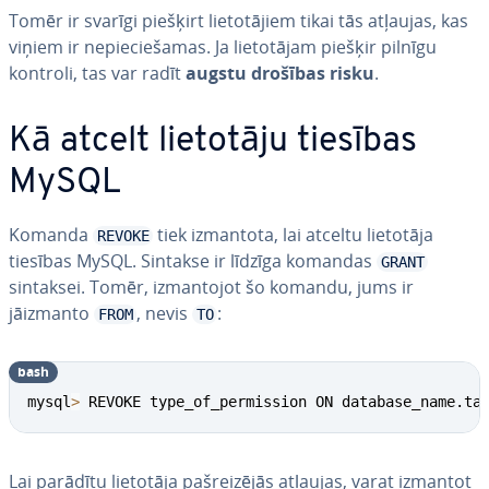
Tomēr ir svarīgi piešķirt lie­to­tā­jiem tikai tās atļaujas, kas
viņiem ir ne­pie­cie­ša­mas. Ja lie­to­tā­jam piešķir pilnīgu
kontroli, tas var radīt
augstu drošības risku
.
Kā atcelt lietotāju tiesības
MySQL
Komanda
tiek izmantota, lai atceltu lietotāja
REVOKE
tiesības MySQL. Sintakse ir līdzīga komandas
GRANT
sintaksei. Tomēr, iz­man­to­jot šo komandu, jums ir
jāizmanto
, nevis
:
FROM
TO
bash
mysql
>
 REVOKE type_of_permission ON database_name.ta
Lai parādītu lietotāja pa­šrei­zē­jās atļaujas, varat izmantot