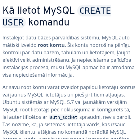
CREATE
Kā lietot MySQL
USER
komandu
In­sta­lē­jot datu bāzes pār­val­dī­bas sistēmu, MySQL au­to­
mā­tis­ki izveido
root kontu
. Šis konts nodrošina pilnīgu
kontroli pār datu bāzēm, tabulām un lie­to­tā­jiem, ļaujot
efektīvi veikt ad­mi­nis­trē­ša­nu. Ja ne­pie­cie­ša­ma palīdzība
in­sta­lā­ci­jas procesā, mūsu MySQL apmācībā ir atrodama
visa ne­pie­cie­ša­mā in­for­mā­ci­ja.
Ar savu root kontu varat izveidot papildu lietotāju kontus
vai jaunus MySQL lie­to­tā­jus un piešķirt tiem atļaujas.
Ubuntu sistēmās ar MySQL 5.7 vai jaunākām versijām
MySQL root lietotājs pēc no­klu­sē­ju­ma ir kon­fi­gu­rēts tā,
lai au­ten­ti­fi­cē­tos ar
spraudni, nevis paroli.
auth_socket
Tas nozīmē, ka, ja sistēmas lietotāja vārds, kas izsauc
MySQL klientu, atšķiras no komandā norādītā MySQL