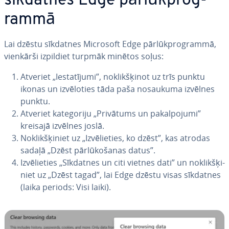
sīkdatnes Edge pār­lūkprog­
ram­mā
Lai dzēstu sīkdatnes Microsoft Edge pār­lūkprog­ram­mā,
vienkārši izpildiet turpmāk minētos soļus:
Atveriet „Ie­sta­tī­ju­mi”, no­klik­šķi­not uz trīs punktu
ikonas un iz­vē­lo­ties tāda paša nosaukuma izvēlnes
punktu.
Atveriet ka­te­go­ri­ju „Privātums un pa­kal­po­ju­mi”
kreisajā izvēlnes joslā.
No­klik­šķi­niet uz „Iz­vē­lie­ties, ko dzēst”, kas atrodas
sadaļā „Dzēst pār­lū­ko­ša­nas datus”.
Iz­vē­lie­ties „Sīkdatnes un citi vietnes dati” un no­klik­šķi­
niet uz „Dzēst tagad”, lai Edge dzēstu visas sīkdatnes
(laika periods: Visi laiki).