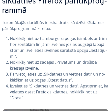
sīkdatnes Firefox pār­lūkprog­
ram­mā
Turp­mā­ka­jās darbībās ir iz­skaid­rots, kā dzēst sīkdatnes
pār­lūkprog­ram­mā Firefox:
No­klik­šķi­niet uz ham­burge­ru pogas (simbols ar trim
ho­ri­zon­tā­lām līnijām) izvēlnes joslas augšējā labajā
stūrī un iz­vē­lie­ties izvēlnes sarakstā opciju „Ie­sta­tī­ju­
mi”.
No­klik­šķi­niet uz sadaļas „Privātums un drošība”
kreisajā izvēlnē.
Pār­vie­to­jie­ties uz „Sīkdatnes un vietnes dati” un no­
klik­šķi­niet uz pogas „Dzēst datus”.
Iz­vē­lie­ties “Sīkdatnes un vietnes dati”. Ap­stip­ri­niet, ka
vēlaties dzēst Firefox sīkdatnes, no­klik­šķi­not uz
“Dzēst”.