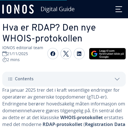
Digital Guide
Skip to Main Content
Hva er RDAP? Den nye
WHOIS-protokollen
IONOS editorial team
Share on Facebook
Share on Twitter
Share on Linked
21/11/2025
2 mins
Contents
Fra januar 2025 trer det i kraft vesentlige endringer for
operatører av generiske toppdomener (gTLD-er).
Endringene berører hovedsakelig måten informasjon om
domeneinnehavere gjøres tilgjengelig på. En sentral del
av dette er at det klassiske
WHOIS-protokollet
erstattes
med det moderne
RDAP-protokollet
(
Registration
Data