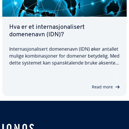
Hva er et internasjonalisert
domenenavn (IDN)?
Internasjonalisert domenenavn (IDN) øker antallet
mulige kombinasjoner for domener betydelig. Med
dette systemet kan spansktalende bruke aksenter i
ord som «México» eller «Bogotá». Og i den
tyskspråklige verden kan man endelig bruke
omlydstegn og «ß». IDN-er, som opprettes ved…
Read more