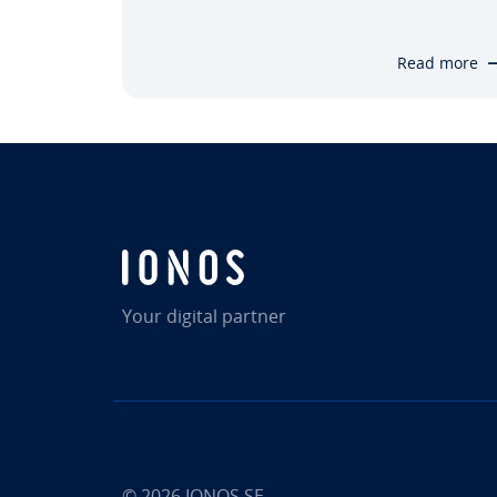
DATABASE. Denne artikkelen gir en
detaljert forklaring på hvordan
Read more
kommandoen fungerer og utforsker ulike
valgfrie parametere som kan…
Your digital partner
© 2026
IONOS SE