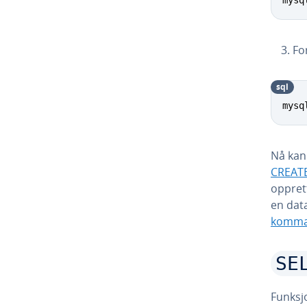
Fo
sql
mysq
Nå kan
CREAT
oppret
en dat
komma
SE
Funks