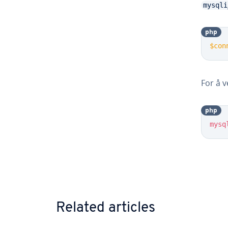
mysqli
php
$con
For å 
php
mysq
Go to 
Related articles