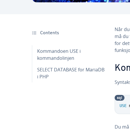
Når du
Contents
må du 
for de
funksj
Kommandoen USE i
kommandolinjen
Ko
SELECT DATABASE for MariaDB
i PHP
Syntak
sql
USE
 
Du må 