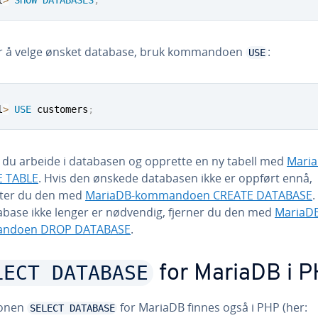
r å velge ønsket database, bruk kommandoen
:
USE
l
>
USE
 customers
;
 du arbeide i databasen og opprette en ny tabell med
Mari
E TABLE
. Hvis den ønskede databasen ikke er oppført ennå,
ter du den med
MariaDB-kommandoen CREATE DATABASE
.
abase ikke lenger er nødvendig, fjerner du den med
MariaD
ndoen DROP DATABASE
.
LECT DATABASE
for MariaDB i 
jonen
for MariaDB finnes også i PHP (her:
SELECT DATABASE