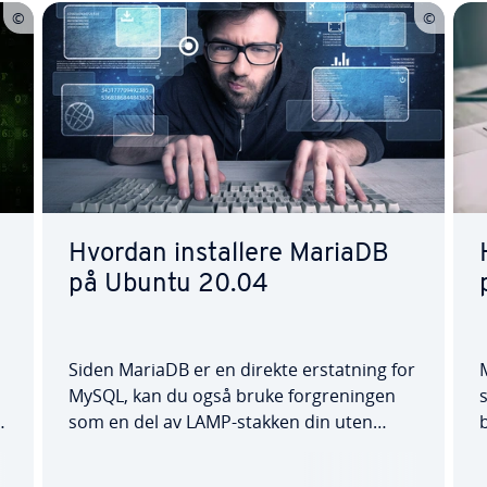
Hvordan installere MariaDB
på Ubuntu 20.04
Siden MariaDB er en direkte erstatning for
MySQL, kan du også bruke forgreningen
å
som en del av LAMP-stakken din uten
problemer. I denne artikkelen forklarer vi
hvordan du installerer MariaDB på