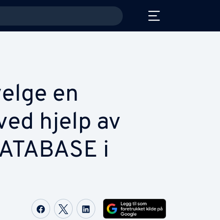
elge en
ved hjelp av
ATABASE i
Share on Facebook
Share on Twitter
Share on LinkedIn