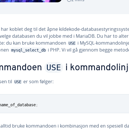
 har koblet deg til det åpne kildekode-databasestyringssyst
velge databasen du vil jobbe med i MariaDB. Du har to alter
tte: du kan bruke kommandoen
i MySQL-kommandolinje
USE
onen
i PHP. Vi vil gå gjennom begge metod
mysql_select_db
USE
mmandoen
i kommandolin
sen til
er som følger:
USE
name_of_database
;
alltid bruke kommandoen i kombinasjon med en spesiell d