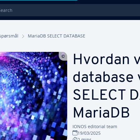
rch
 spørsmål
MariaDB SELECT DATABASE
Hvordan v
database 
SELECT D
MariaDB
IONOS editorial team
19/03/2025
2 mins