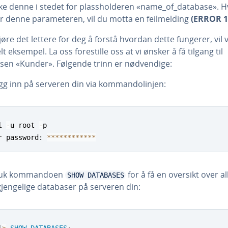
ke denne i stedet for plassholderen «name_of_database». H
er denne parameteren, vil du motta en feilmelding
(ERROR 1
jøre det lettere for deg å forstå hvordan dette fungerer, vil 
lt eksempel. La oss forestille oss at vi ønsker å få tilgang til
sen «Kunder». Følgende trinn er nødvendige:
gg inn på serveren din via kommandolinjen:
l 
-
u root 
-
p

r password: 
*
*
*
*
*
*
*
*
*
*
*
*
uk kommandoen
for å få en oversikt over al
SHOW DATABASES
lgjengelige databaser på serveren din:
l
>
SHOW
DATABASES
;