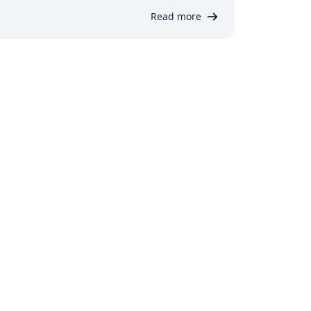
rtikkelen vil vi gå gjennom den trinnvise
Read more
prosessen med å installere MariaDB på
Debian 11, og også forklare…