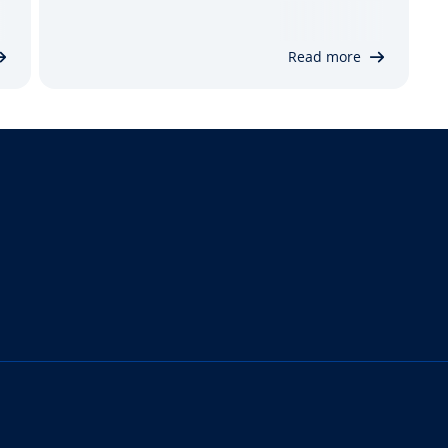
kolonnene og datatypene som er tillatt i
dem, opprettes. I denne artikkelen
Read more
forklarer vi nøyaktig hvordan CREATE…