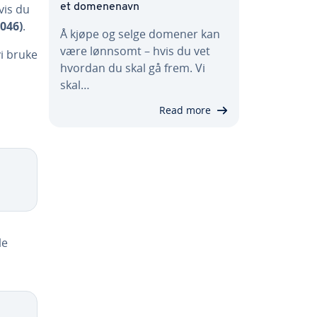
vis du
et domenenavn
046)
.
Å kjøpe og selge domener kan
være lønnsomt – hvis du vet
vi bruke
hvordan du skal gå frem. Vi
skal…
Read more
le