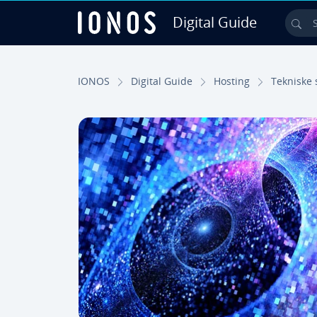
Digital Guide
Sea
Skip to Main Content
IONOS
Digital Guide
Hosting
Tekniske