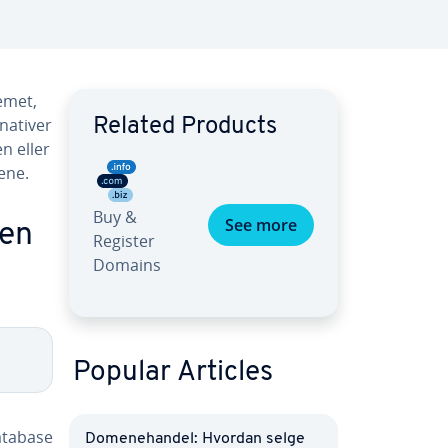
emet,
nativer
Related Products
n eller
ene.
Buy &
See more
jen
Register
Domains
Popular Articles
atabase
Domenehandel: Hvordan selge