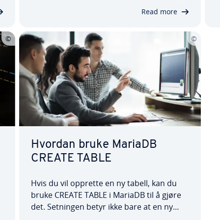
Ubuntu 20.04, hvilke konfigurasjoner og
a
Read more
sikkerhetstiltak som anbefales, og
hvordan du…
Hvordan bruke MariaDB
CREATE TABLE
Hvis du vil opprette en ny tabell, kan du
bruke CREATE TABLE i MariaDB til å gjøre
det. Setningen betyr ikke bare at en ny
tabell opprettes, men også at de enkelte