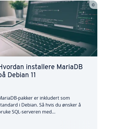
Hvordan installere MariaDB
på Debian 11
MariaDB-pakker er inkludert som
standard i Debian. Så hvis du ønsker å
bruke SQL-serveren med
operativsystemet som en del av LAMP-
stakken, kan dette gjøres enkelt. I denne