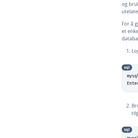
og bru
utelat
For å g
et enke
databa
Lo
sql
mysq
Ente
Br
ti
sql
mysq