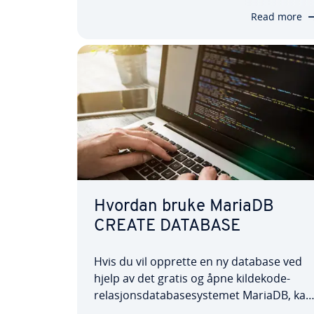
hvordan de forskjellige variantene INNER
Read more
JOIN, LEFT OUTER JOIN og RIGHT OUTER…
Hvordan bruke MariaDB
CREATE DATABASE
Hvis du vil opprette en ny database ved
hjelp av det gratis og åpne kildekode-
relasjonsdatabasesystemet MariaDB, kan
du bruke kommandoen CREATE