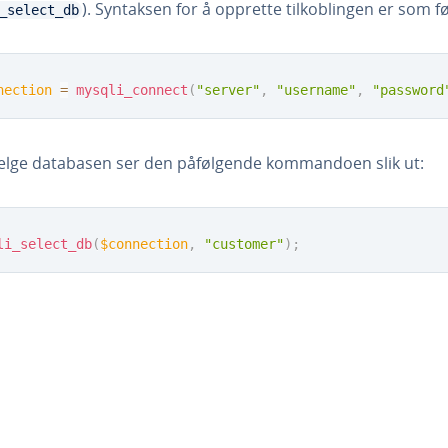
). Syntaksen for å opprette tilkoblingen er som fø
_select_db
nection
=
mysqli_connect
(
"server"
,
"username"
,
"password
velge databasen ser den påfølgende kommandoen slik ut:
li_select_db
(
$connection
,
"customer"
)
;
Main Menu