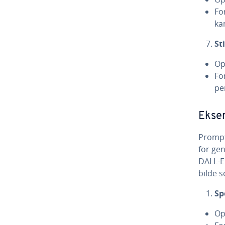
Fo
ka
St
Op
Fo
pe
Eksem
Prompt
for ge
DALL-E
bilde 
Sp
Op