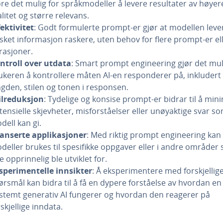
øre det mulig for språkmodeller å levere resultater av høyer
alitet og større relevans.
fektivitet
: Godt formulerte prompt-er gjør at modellen leve
sket informasjon raskere, uten behov for flere prompt-er el
erasjoner.
ntroll over utdata
: Smart prompt engineering gjør det mul
ukeren å kontrollere måten AI-en responderer på, inkludert
ngden, stilen og tonen i responsen.
ilreduksjon
: Tydelige og konsise prompt-er bidrar til å min
tensielle skjevheter, misforståelser eller unøyaktige svar s
dell kan gi.
anserte applikasjoner
: Med riktig prompt engineering kan 
deller brukes til spesifikke oppgaver eller i andre områder
e opprinnelig ble utviklet for.
sperimentelle innsikter
: Å eksperimentere med forskjellig
ørsmål kan bidra til å få en dypere forståelse av hvordan en
stemt generativ AI fungerer og hvordan den reagerer på
skjellige inndata.