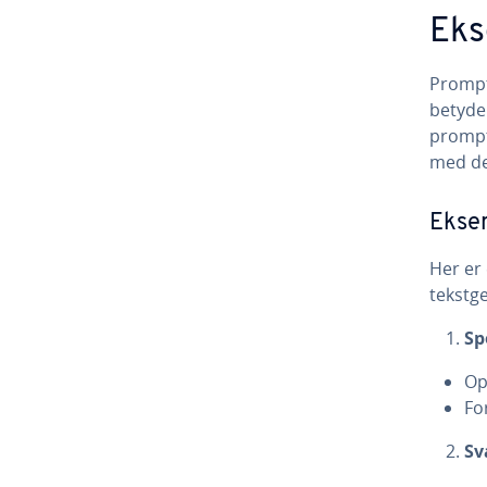
Eks
Prompte
betydel
prompt
med de
Eksem
Her er
tekstg
Sp
Op
Fo
Sv