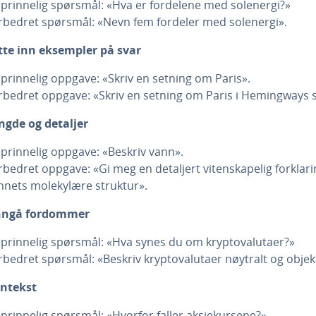
prinnelig spørsmål: «Hva er fordelene med solenergi?»
rbedret spørsmål: «Nevn fem fordeler med solenergi».
tte inn eksempler på svar
prinnelig oppgave: «Skriv en setning om Paris».
rbedret oppgave: «Skriv en setning om Paris i Hemingways st
ngde og detaljer
prinnelig oppgave: «Beskriv vann».
rbedret oppgave: «Gi meg en detaljert vitenskapelig forklar
nnets molekylære struktur».
ngå fordommer
prinnelig spørsmål: «Hva synes du om kryptovalutaer?»
rbedret spørsmål: «Beskriv kryptovalutaer nøytralt og objekt
ntekst
prinnelig spørsmål: «Hvorfor faller aksjekursene?»