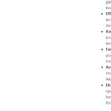
gj
kv
Ef
øn
it
Ko
br
le
Fe
po
mo
Av
mo
ikk
Ek
sp
be
for