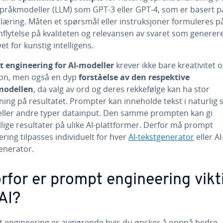
språkmodeller (LLM) som GPT-3 eller GPT-4, som er basert p
læring. Måten et spørsmål eller instruksjoner formuleres på
nflytelse på kvaliteten og relevansen av svaret som generer
et for kunstig intelligens.
 engineering for AI-modeller
krever ikke bare kreativitet 
jon, men også en dyp
forståelse av den respektive
modellen
, da valg av ord og deres rekkefølge kan ha stor
ning på resultatet. Prompter kan inneholde tekst i naturlig 
 eller andre typer datainput. Den samme prompten kan gi
llige resultater på ulike AI-plattformer. Derfor må prompt
ring tilpasses individuelt for hver
AI-tekstgenerator
eller AI
enerator.
rfor er prompt engineering vikt
 AI?
 engineering er avgjørende hvis du ønsker å oppnå bedre