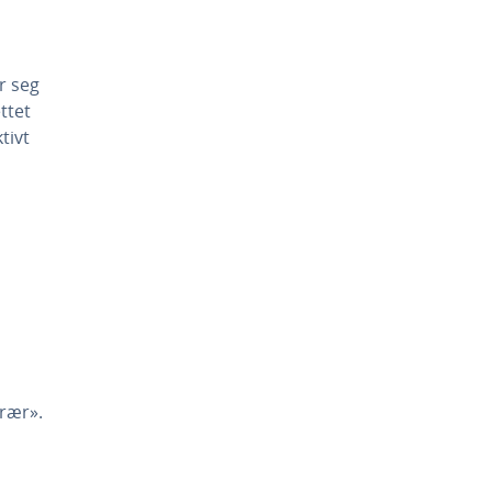
er seg
ttet
tivt
rær».