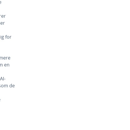
e
rer
ler
ig for
imere
om en
AI-
 som de
e