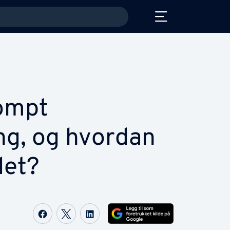
ompt
ng, og hvordan
det?
Share on Facebook
Share on Twitter
Share on LinkedIn