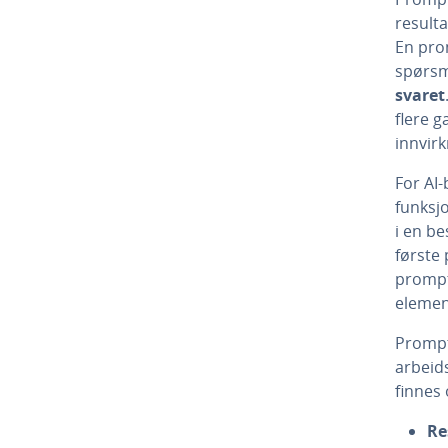
result
En pro
spørsm
svaret
flere g
innvirk
For AI-
funksjo
i en be
første
prompt
element
Prompt 
arbeids
finnes 
Re