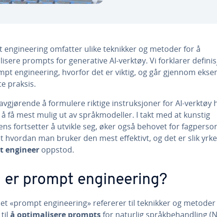
 engineering omfatter ulike teknikker og metoder for å
isere prompts for generative AI-verktøy. Vi forklarer defini
mpt engineering, hvorfor det er viktig, og går gjennom eks
e praksis.
avgjørende å formulere riktige instruksjoner for AI-verktøy 
å få mest mulig ut av språkmodeller. I takt med at kunstig
gens fortsetter å utvikle seg, øker også behovet for fagperso
 hvordan man bruker den mest effektivt, og det er slik yrke
t engineer
oppstod.
 er prompt engineering?
et «prompt engineering» refererer til teknikker og metode
til
å optimalisere prompts
for naturlig språkbehandling (