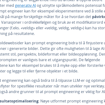
ater med
generativ AI
og utnytte språkmodellens potensial ful
mpt engineer kan for eksempel eksperimentere ved å stille 
ål på mange forskjellige måter for å se hvordan det
påvirk
. Variasjoner i ordrekkefølgen og bruk av et modifikatorord 
anger (f.eks. «veldig» eller «veldig, veldig, veldig») kan ha stor
ning på resultatene.
bildewebsider kan prompt engineering bidra til å finjustere 
ner i genererte bilder. Dette gir ofte muligheten til å lage AI
stemt stil, perspektiv, bildeformat eller bildeoppløsning. De
 prompten er vanligvis bare et utgangspunkt. De følgende
ene kan for eksempel brukes til å myke opp eller forsterke 
er og legge til eller fjerne objekter i et bilde.
engineering kan også bidra til å tilpasse LLM-er og optimal
flyter for spesifikke resultater når man utvikler nye verktøy
også andre grunner til at prompt engineering er viktig for AI
sultatoptimalisering
: Nøye utformet prompt engineering 