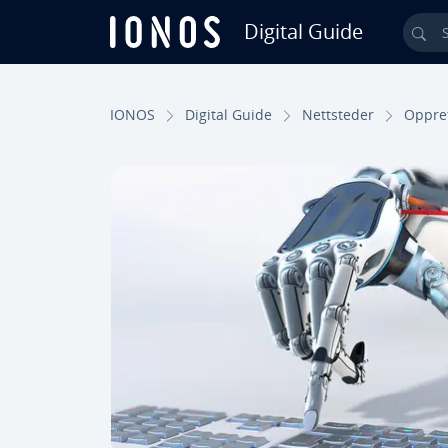
Digital Guide
Sea
Skip to Main Content
IONOS
Digital Guide
Nettsteder
Oppret