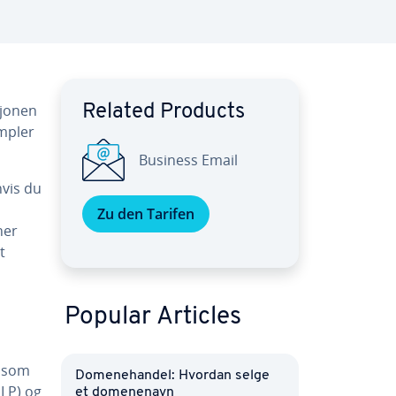
sjonen
Related Products
empler
Business Email
hvis du
Zu den Tarifen
ner
t
Popular Articles
r som
Domenehandel: Hvordan selge
NLP) og
et domenenavn