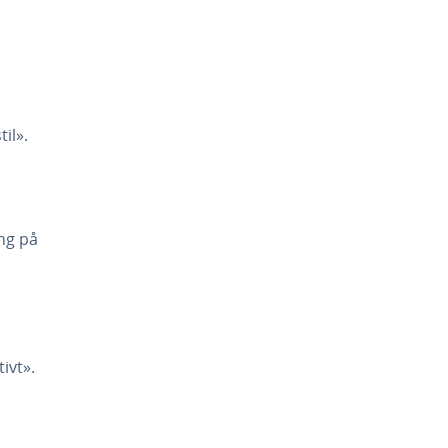
il».
ing på
ivt».