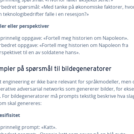
rbedret spørsmål: «Med tanke på økonomiske faktorer, hvo
n teknologibedrifter falle i en resesjon?»
iler eller perspektiver
prinnelig oppgave: «Fortell meg historien om Napoleon».
rbedret oppgave: «Fortell meg historien om Napoleon fra
rspektivet til en av soldatene hans».
pler på spørsmål til bildegeneratorer
 engineering er ikke bare relevant for språkmodeller, men 
nerative adversarial networks som genererer bilder, for eks
. For bildegeneratorer må prompts tekstlig beskrive hva sla
som skal genereres:
esifisitet
prinnelig prompt: «Katt».