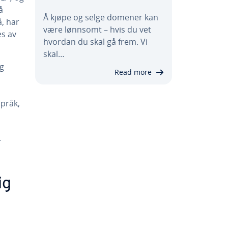
å
Å kjøpe og selge domener kan
, har
være lønnsomt – hvis du vet
es av
hvordan du skal gå frem. Vi
skal…
og
Read more
språk,
-
ig