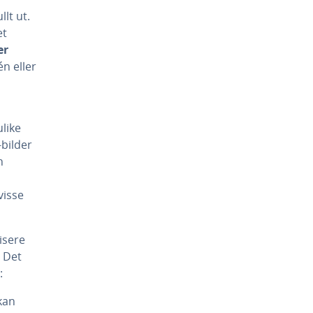
lt ut.
et
er
én eller
ulike
-bilder
n
visse
isere
. Det
:
kan