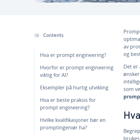
Prompt
Contents
optimal
av pro
og best
Hva er prompt engineering?
Det er 
Hvorfor er prompt engineering
ønsker 
viktig for AI?
intelli
Eksempler på hurtig utvikling
som vet
promp
Hva er beste praksis for
prompt engineering?
Hva
Hvilke kvalifikasjoner bør en
promptingeniør ha?
Begrep
brukes 