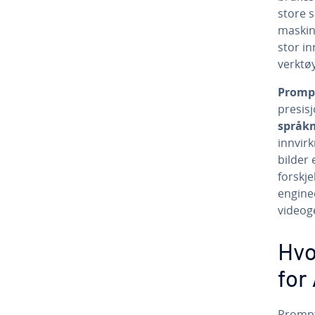
store 
maskin
stor in
verktøy
Prompt
presis
språk
innvirk
bilder
forskje
enginee
videog
Hvo
for
Prompt