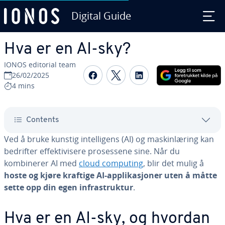
Digital Guide
Skip to Main Content
Hva er en AI-sky?
IONOS editorial team
Share on Facebook
Share on Twitter
Share on Linked
26/02/2025
4 mins
Contents
Ved å bruke kunstig intelligens (AI) og maskinlæring kan
bedrifter effektivisere prosessene sine. Når du
kombinerer AI med
cloud computing
, blir det mulig å
hoste og kjøre kraftige AI-applikasjoner uten å måtte
sette opp din egen infrastruktur
.
Hva er en AI-sky, og hvordan