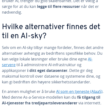
bruker AI, trenger du god skalerbarhet. Det er viktig å
sørge for at du kan
legge til flere ressurser
når det er
nødvendig.
Hvilke alternativer finnes det
til en AI-sky?
Selv om en AI-sky tilbyr mange fordeler, finnes det andre
alternativer avhengig av bedriftens spesifikke behov. Du
kan velge lokale løsninger eller bruke dine egne
AI-
servere
til å administrere AI-infrastruktur og
applikasjoner
i ditt eget datasenter
. Dette gir deg
maksimal kontroll over dataene og systemene dine, og
kan gi bedriften din høyere sikkerhetsstandarder.
En annen mulighet er å bruke
AI som en tjeneste (AIaaS)
.
Med denne As-a-Service-modellen kan du
få tilgang til
AI-tjenester fra tredjepartsleverandører
via internett.