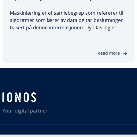
Maskinlæring er et samlebegrep som refererer til
algoritmer som lærer av data og tar beslutninger
basert på denne informasjonen. Dyp læring er
derimot en spesialisert gren av maskinlæring som
benytter flerlags nevrale nettverk for å identifisere
komplekse mønstre og sammenhenger…
Read more
Your digital partner