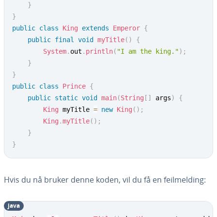
}
}
public
class
King
extends
Emperor
{
public
final
void
myTitle
(
)
{
System
.
out
.
println
(
"I am the king."
)
;
}
}
public
class
Prince
{
public
static
void
main
(
String
[
]
 args
)
{
King
 myTitle 
=
new
King
(
)
;
King
.
myTitle
(
)
;
}
}
Hvis du nå bruker denne koden, vil du få en feilmelding:
java