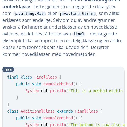
underklasse
. Dette gjelder grunnleggende datatyper
som
eller
, som alltid
java.lang.Math
java.lang.String
erklæres som endelige. Selv om du av andre grunner
ønsker å forhindre at underklasser av en hovedklasse
avledes, er det best å bruke Java
. I det følgende
final
eksemplet skal vi opprette en endelig klasse og en andre
klasse som teoretisk sett skal utvide den. Deretter
kommer hovedklassen med hovedmetoden.
java
final
class
FinalClass
{
public
void
exampleMethod
(
)
{
System
.
out
.
println
(
"This is a method within 
}
}
class
AdditionalClass
extends
FinalClass
{
public
void
exampleMethod
(
)
{
System
.
out
.
println
(
"The method is now also a