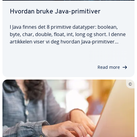
Hvordan bruke Java-primitiver
I Java finnes det 8 primitive datatyper: boolean,
byte, char, double, float, int, long og short. I denne
artikkelen viser vi deg hvordan Java-primitiver
brukes, hva deres funksjon er og hvilke du bør
bruke til hvilke formål. Vi gir også praktiske
kodeeksempler slik at du kan se…
Read more