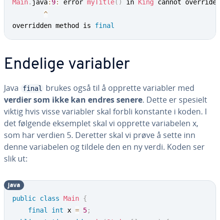
Main
.
java
:
9
:
 error 
myTitle
(
)
 in 
King
 cannot override
^
overridden method is 
final
Endelige variabler
Java
brukes også til å opprette variabler med
final
verdier som ikke kan endres senere
. Dette er spesielt
viktig hvis visse variabler skal forbli konstante i koden. I
det følgende eksemplet skal vi opprette variabelen x,
som har verdien 5. Deretter skal vi prøve å sette inn
denne variabelen og tildele den en ny verdi. Koden ser
slik ut:
java
public
class
Main
{
final
int
 x 
=
5
;