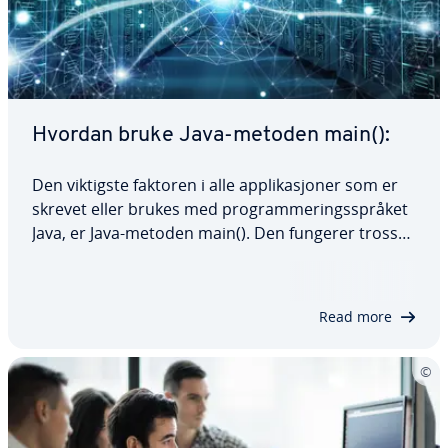
Hvordan bruke Java-metoden main():
Den viktigste faktoren i alle applikasjoner som er
skrevet eller brukes med programmeringsspråket
Java, er Java-metoden main(). Den fungerer tross
alt som inngangspunkt for alle Java-programmer. I
denne artikkelen forklarer vi nøyaktig hva metoden
main() i Java er, hvordan den…
Read more