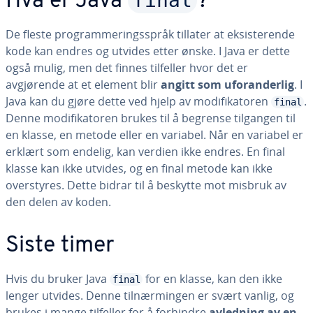
final
Hva er Java
?
De fleste programmeringsspråk tillater at eksisterende
kode kan endres og utvides etter ønske. I Java er dette
også mulig, men det finnes tilfeller hvor det er
avgjørende at et element blir
angitt som uforanderlig
. I
Java kan du gjøre dette ved hjelp av modifikatoren
.
final
Denne modifikatoren brukes til å begrense tilgangen til
en klasse, en metode eller en variabel. Når en variabel er
erklært som endelig, kan verdien ikke endres. En final
klasse kan ikke utvides, og en final metode kan ikke
overstyres. Dette bidrar til å beskytte mot misbruk av
den delen av koden.
Siste timer
Hvis du bruker Java
for en klasse, kan den ikke
final
lenger utvides. Denne tilnærmingen er svært vanlig, og
brukes i mange tilfeller for å forhindre
avledning av en