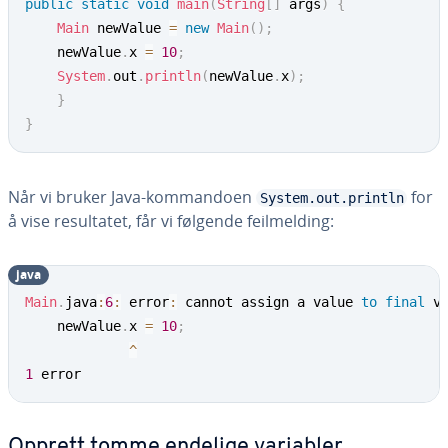
public
static
void
main
(
String
[
]
 args
)
{
Main
 newValue 
=
new
Main
(
)
;
	newValue
.
x 
=
10
;
System
.
out
.
println
(
newValue
.
x
)
;
}
}
Når vi bruker Java-kommandoen
for
System.out.println
å vise resultatet, får vi følgende feilmelding:
java
Main
.
java
:
6
:
 error
:
 cannot assign a value 
to
final
 va
	newValue
.
x 
=
10
;
^
1
 error
Opprett tomme endelige variabler