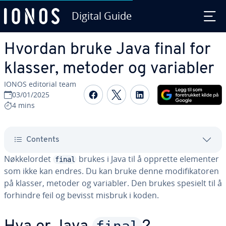
Digital Guide
Skip to Main Content
Hvordan bruke Java final for
klasser, metoder og variabler
IONOS editorial team
Share on Facebook
Share on Twitter
Share on Linked
03/01/2025
4 mins
Contents
Nøkkelordet
brukes i Java til å opprette elementer
final
som ikke kan endres. Du kan bruke denne modifikatoren
på klasser, metoder og variabler. Den brukes spesielt til å
forhindre feil og bevisst misbruk i koden.