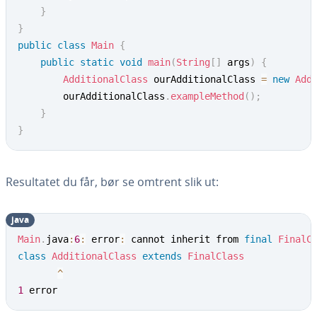
}
}
public
class
Main
{
public
static
void
main
(
String
[
]
 args
)
{
AdditionalClass
 ourAdditionalClass 
=
new
Add
		ourAdditionalClass
.
exampleMethod
(
)
;
}
}
Resultatet du får, bør se omtrent slik ut:
java
Main
.
java
:
6
:
 error
:
 cannot inherit from 
final
FinalC
class
AdditionalClass
extends
FinalClass
^
1
 error