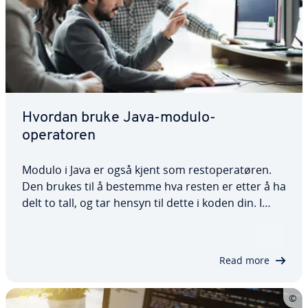
Hvordan bruke Java-modulo-
operatoren
Modulo i Java er også kjent som restoperatøren.
Den brukes til å bestemme hva resten er etter å ha
delt to tall, og tar hensyn til dette i koden din. I
denne artikkelen forklarer vi hvorfor modulo-
operatøren er så viktig i Java, og vi viser deg også
hvordan du bruker den. La oss…
Read more