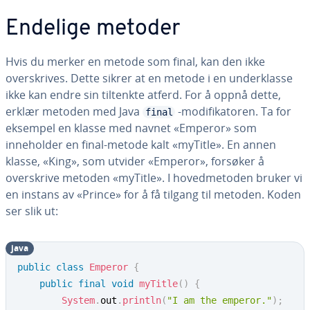
Endelige metoder
Hvis du merker en metode som final, kan den ikke
overskrives. Dette sikrer at en metode i en underklasse
ikke kan endre sin tiltenkte atferd. For å oppnå dette,
erklær metoden med Java
-modifikatoren. Ta for
final
eksempel en klasse med navnet «Emperor» som
inneholder en final-metode kalt «myTitle». En annen
klasse, «King», som utvider «Emperor», forsøker å
overskrive metoden «myTitle». I hovedmetoden bruker vi
en instans av «Prince» for å få tilgang til metoden. Koden
ser slik ut:
java
public
class
Emperor
{
public
final
void
myTitle
(
)
{
System
.
out
.
println
(
"I am the emperor."
)
;