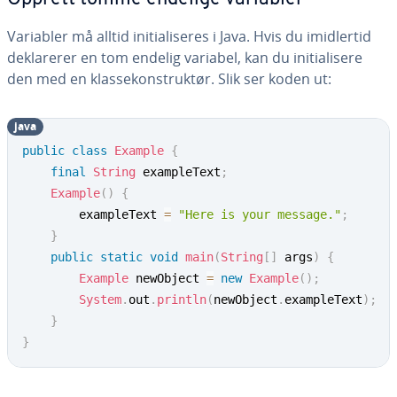
Variabler må alltid initialiseres i Java. Hvis du imidlertid
deklarerer en tom endelig variabel, kan du initialisere
den med en klassekonstruktør. Slik ser koden ut:
java
public
class
Example
{
final
String
 exampleText
;
Example
(
)
{
		exampleText 
=
"Here is your message."
;
}
public
static
void
main
(
String
[
]
 args
)
{
Example
 newObject 
=
new
Example
(
)
;
System
.
out
.
println
(
newObject
.
exampleText
)
;
}
}