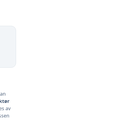
kan
ktør
es av
assen