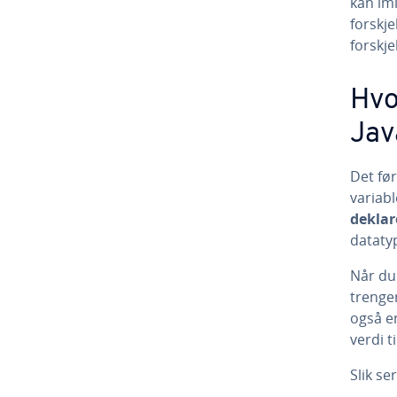
kan imi
forskje
forskje
Hvo
Jav
Det før
variab
deklar
datatyp
Når du
trenge
også en
verdi t
Slik se