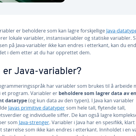
riabler er beholdere som kan lagre forskjellige
Java-datatyp
rer lokale variabler, instansvariabler og statiske variabler. 
sen på Java-variabler ikke kan endres i etterkant, kan du en
det i dem etter at du har opprettet dem.
 er Java-variabler?
rogrammeringsspråk har variabler som brukes til å arbeide
i et program. Variabler er
beholdere som lagrer data av e
mt datatype
(og kun data av den typen). I Java kan variabler
olde
Javas primitive datatyper
som hele tall, flytende tall,
sverdier og individuelle siffer. De kan også lagre kompleks
yper som
Java-strenger
. Variabler i Java har en spesifikk, klart
t størrelse som ikke kan endres i etterkant. Innholdet i en v