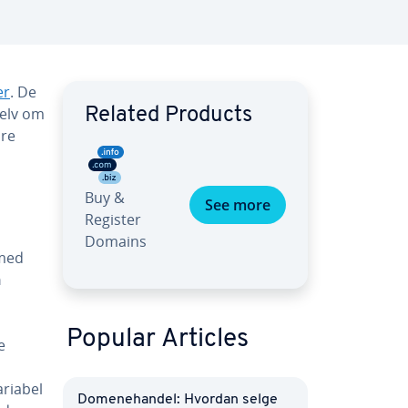
er
. De
Selv om
Related Products
dre
Buy &
See more
Register
Domains
 med
n
Popular Articles
e
ariabel
Domenehandel: Hvordan selge