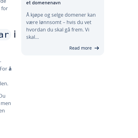
 de
et domenenavn
 for
Å kjøpe og selge domener kan
være lønnsomt – hvis du vet
hvordan du skal gå frem. Vi
ar
i
skal…
Read more
-
 For
å
len.
 Du
, men
 en