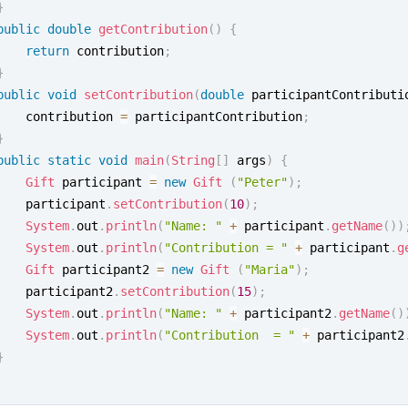
}
public
double
getContribution
(
)
{
return
 contribution
;
}
public
void
setContribution
(
double
 participantContributi
		contribution 
=
 participantContribution
;
}
public
static
void
main
(
String
[
]
 args
)
{
Gift
 participant 
=
new
Gift
(
"Peter"
)
;
		participant
.
setContribution
(
10
)
;
System
.
out
.
println
(
"Name: "
+
 participant
.
getName
(
)
)
System
.
out
.
println
(
"Contribution = "
+
 participant
.
g
Gift
 participant2 
=
new
Gift
(
"Maria"
)
;
		participant2
.
setContribution
(
15
)
;
System
.
out
.
println
(
"Name: "
+
 participant2
.
getName
(
)
System
.
out
.
println
(
"Contribution  = "
+
 participant2
}