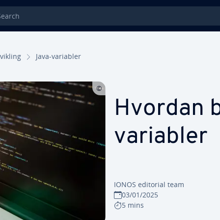
rch
ikling
Java-variabler
Hvordan b
variabler
IONOS editorial team
03/01/2025
5 mins