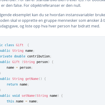
 er den false. For objektreferanser er den null.
følgende eksemplet kan du se hvordan instansvariabler bruke
 koden skal vi opprette en gruppe mennesker som ønsker å bi
sdagsgave, og liste opp hva hver person har bidratt med.
ic
class
Gift
{
public
String
 name
;
private
double
 contribution
;
public
Gift
(
String
 person
)
{
		name 
=
 person
;
}
public
String
getName
(
)
{
return
 name
;
}
public
void
setName
(
String
 name
)
{
this
.
name 
=
 name
;