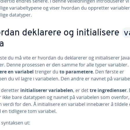
dlertid endres senere. I denne veiledningen introduserer vi
llige variabeltypene og viser hvordan du oppretter variabler
llige datatyper.
v
rdan deklarere og initialisere
a
ste du må vite er hvordan du deklarerer og initialiserer Java
ler. Denne prosessen er den samme for alle typer variabler.
ere en variabel
trenger du
to parametere
. Den første er
en du vil lagre i variabelen. Den andre er navnet på variabe
 deretter
initialiserer variabelen
, er det
tre ingredienser
.
r ikke bare datatypen og navnet på variabelen som ovenfor
 verdi for den. Å initialisere en variabel innebærer å tildele
il en tidligere tom variabel.
r syntaksen ut: