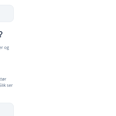
?
er og
ktør
lik ser