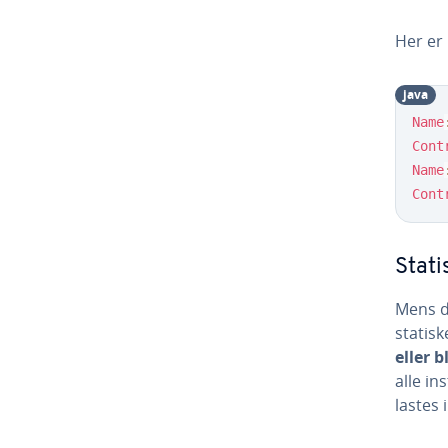
Her er
java
Name
Cont
Name
Cont
Stati
Mens de
statisk
eller 
alle in
lastes 