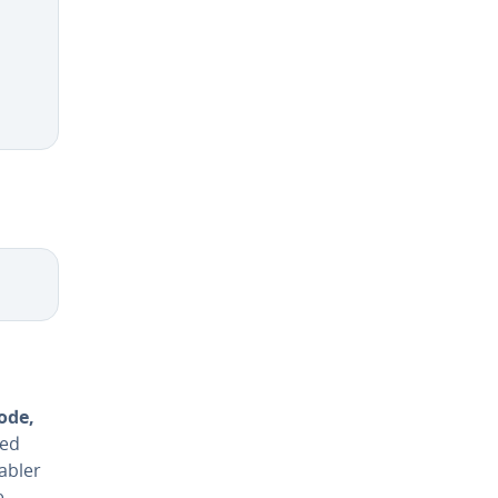
ode,
med
iabler
e