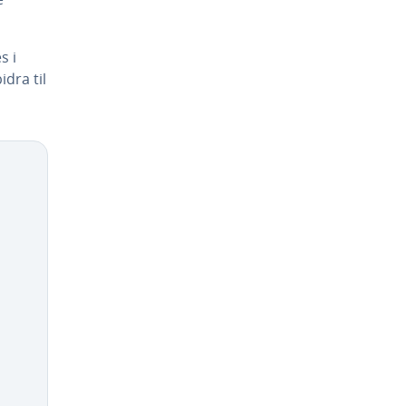
s i
dra til