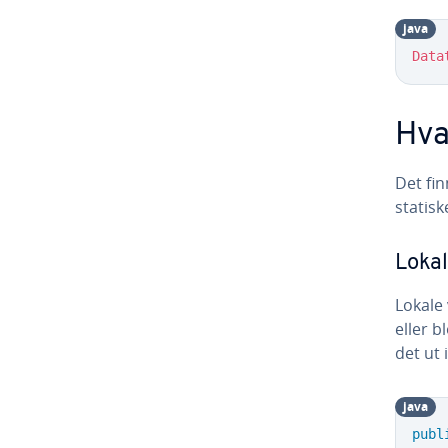
java
Data
Hva
Det fin
statisk
Lokal
Lokale 
eller b
det ut 
java
publ