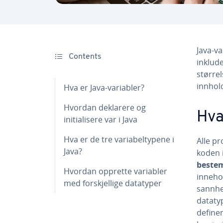
Java-va
Contents
inklude
størrel
innhol
Hva er Java-variabler?
Hvordan deklarere og
Hva
initialisere var i Java
Hva er de tre variabeltypene i
Alle p
Java?
koden 
beste
Hvordan opprette variabler
inneh
med forskjellige datatyper
sannhet
datat
definer