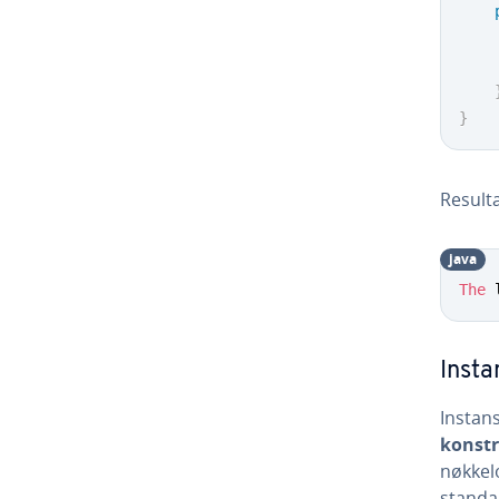
}
Resultat
java
The
 
Insta
Instan
konstr
nøkkelo
standar