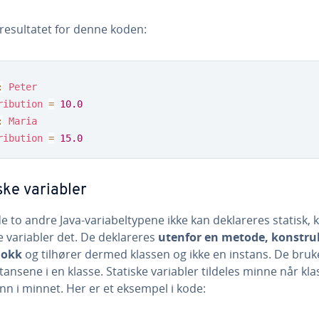
 resultatet for denne koden:
:
Peter
ribution
=
10.0
:
Maria
ribution
=
15.0
ske variabler
 to andre Java-variabeltypene ikke kan deklareres statisk, 
e variabler det. De deklareres
utenfor en metode, konstru
blokk
og tilhører dermed klassen og ikke en instans. De bruk
stansene i en klasse. Statiske variabler tildeles minne når kl
inn i minnet. Her er et eksempel i kode: