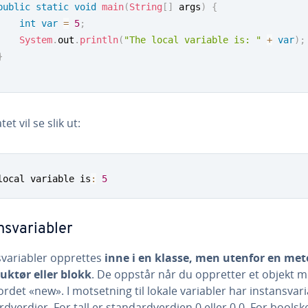
public
static
void
main
(
String
[
]
 args
)
{
int
var
=
5
;
System
.
out
.
println
(
"The local variable is: "
+
var
)
;
}
et vil se slik ut:
local variable is
:
5
nsvariabler
svariabler opprettes
inne i en klasse, men utenfor en met
uktør eller blokk
. De oppstår når du oppretter et objekt 
rdet «new». I motsetning til lokale variabler har instansvar
dverdier. For tall er standardverdien 0 eller 0,0. For boolsk