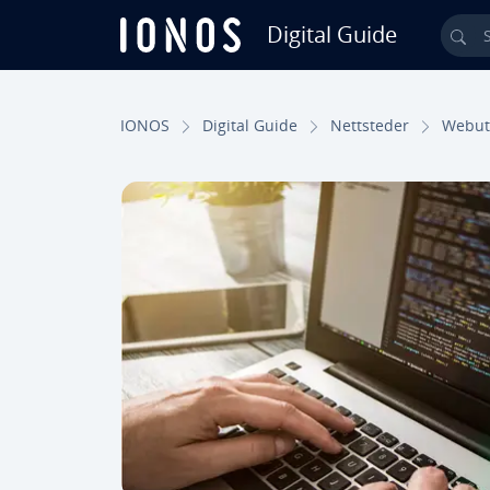
Digital Guide
Sea
Skip to Main Content
IONOS
Digital Guide
Nettsteder
Webutv