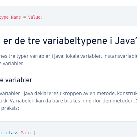
type
Name
=
Value
;
 er de tre variabeltypene i Java
nes tre typer variabler i Java: lokale variabler, instansvariabl
e variabler.
e variabler
variabler i Java deklareres i kroppen av en metode, konstru
lokk. Variabelen kan da bare brukes innenfor den metoden. S
i praksis:
ic
class
Main
{