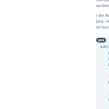
verdier
I det 
Java. I
en bur
java
publ