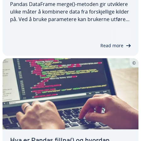
Pandas DataFrame merge()-metoden gir utviklere
ulike måter å kombinere data fra forskjellige kilder
på. Ved å bruke parametere kan brukerne utføre
ulike typer sammenføyningsoperasjoner for
dataanalysen sin. I denne artikkelen skal vi se på
syntaksen til pandas merge()-funksjonen,…
Read more
Hva er Pandas fillna() og hvordan