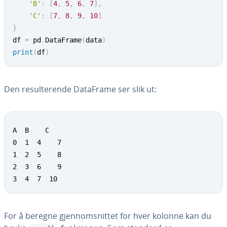
'B'
:
[
4
,
5
,
6
,
7
]
,
'C'
:
[
7
,
8
,
9
,
10
]
}
df 
=
 pd
.
DataFrame
(
data
)
print
(
df
)
Den resulterende DataFrame ser slik ut:
A  B    C

0  1  4    7

1  2  5    8

2  3  6    9

3  4  7  10
For å beregne gjennomsnittet for hver kolonne kan du