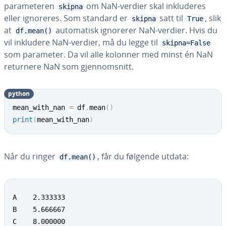
parameteren
om NaN-verdier skal inkluderes
skipna
eller ignoreres. Som standard er
satt til
, slik
skipna
True
at
automatisk ignorerer NaN-verdier. Hvis du
df.mean()
vil inkludere NaN-verdier, må du legge til
skipna=False
som parameter. Da vil alle kolonner med minst én NaN
returnere NaN som gjennomsnitt.
python
mean_with_nan 
=
 df
.
mean
(
)
print
(
mean_with_nan
)
Når du ringer
, får du følgende utdata:
df.mean()
A    2.333333

B    5.666667

C    8.000000
