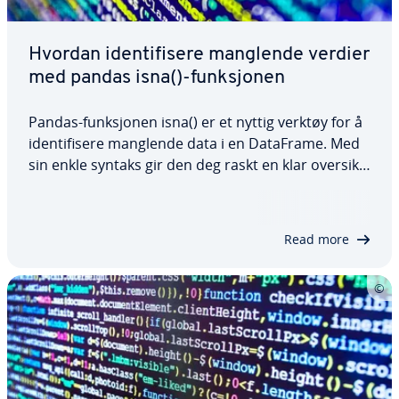
Hvordan identifisere manglende verdier
med pandas isna()-funksjonen
Pandas-funksjonen isna() er et nyttig verktøy for å
identifisere manglende data i en DataFrame. Med
sin enkle syntaks gir den deg raskt en klar oversikt
over manglende verdier, slik at du kan iverksette
tiltak når dataene må ryddes opp. I denne
artikkelen lærer du hva pandas…
Read more