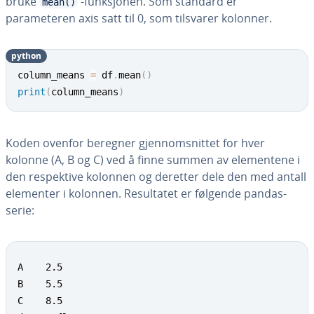
bruke
-funksjonen. Som standard er
mean()
parameteren axis satt til 0, som tilsvarer kolonner.
python
column_means 
=
 df
.
mean
(
)
print
(
column_means
)
Koden ovenfor beregner gjennomsnittet for hver
kolonne (A, B og C) ved å finne summen av elementene i
den respektive kolonnen og deretter dele den med antall
elementer i kolonnen. Resultatet er følgende pandas-
serie:
A    2.5

B    5.5

C    8.5
