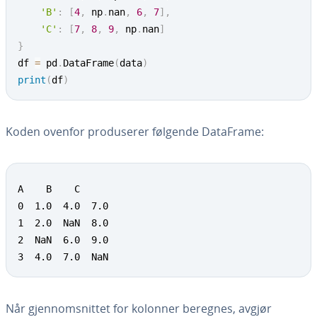
'B'
:
[
4
,
 np
.
nan
,
6
,
7
]
,
'C'
:
[
7
,
8
,
9
,
 np
.
nan
]
}
df 
=
 pd
.
DataFrame
(
data
)
print
(
df
)
Koden ovenfor produserer følgende DataFrame:
A    B    C

0  1.0  4.0  7.0

1  2.0  NaN  8.0

2  NaN  6.0  9.0

3  4.0  7.0  NaN
Når gjennomsnittet for kolonner beregnes, avgjør