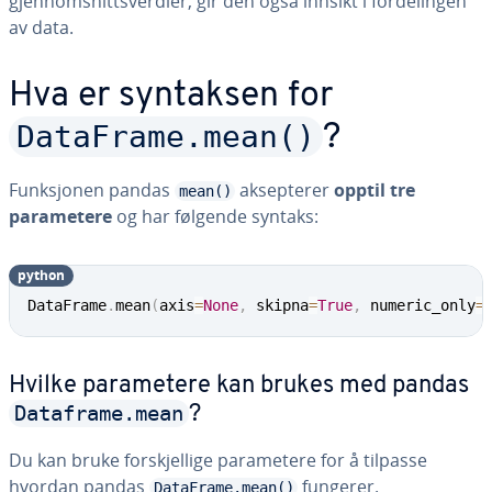
gjennomsnittsverdier, gir den også innsikt i fordelingen
av data.
Hva er syntaksen for
DataFrame.mean()
?
Funksjonen pandas
aksepterer
opptil tre
mean()
parametere
og har følgende syntaks:
python
DataFrame
.
mean
(
axis
=
None
,
 skipna
=
True
,
 numeric_only
=
Hvilke parametere kan brukes med pandas
Dataframe.mean
?
Du kan bruke forskjellige parametere for å tilpasse
hvordan pandas
fungerer.
DataFrame.mean()