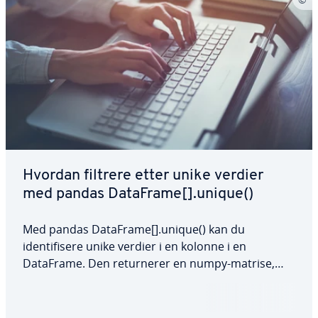
Hvordan filtrere etter unike verdier
med pandas DataFrame[].unique()
Med pandas DataFrame[].unique() kan du
identifisere unike verdier i en kolonne i en
DataFrame. Den returnerer en numpy-matrise,
som hjelper deg med å håndtere store datasett
mer effektivt. Metoden er spesielt nyttig hvis du
ønsker å få en oversikt over informasjonen i en