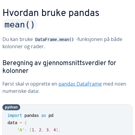
Hvordan bruke pandas
mean()
Du kan bruke
-funksjonen på både
DataFrame.mean()
kolonner og rader.
Beregning av gjennomsnittsverdier for
kolonner
Først skal vi opprette en
pandas DataFrame
med noen
numeriske data:
python
import
 pandas 
as
 pd

data 
=
{
'A'
:
[
1
,
2
,
3
,
4
]
,