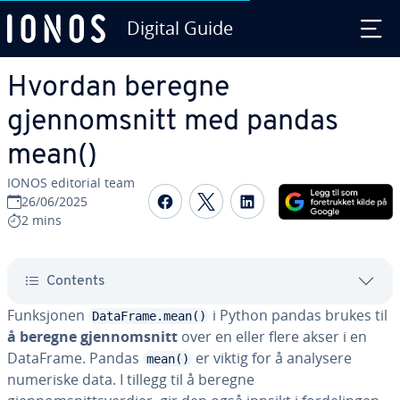
Digital Guide
Skip to Main Content
Hvordan beregne
gjennomsnitt med pandas
mean()
IONOS editorial team
Share on Facebook
Share on Twitter
Share on Linked
26/06/2025
2 mins
Contents
Funksjonen
i Python pandas brukes til
DataFrame.mean()
å beregne gjennomsnitt
over en eller flere akser i en
DataFrame. Pandas
er viktig for å analysere
mean()
numeriske data. I tillegg til å beregne