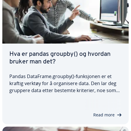
Hva er pandas groupby() og hvordan
bruker man det?
Pandas DataFrame.groupby()-funksjonen er et
kraftig verktøy for å organisere data. Den lar deg
gruppere data etter bestemte kriterier, noe som
gjør det enklere å utføre komplekse aggregeringer
og transformasjoner. Ved å bruke denne metoden
effektivt kan du strømlinjeforme…
Read more