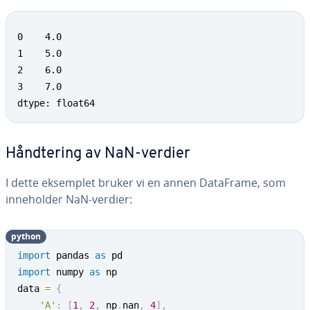
0    4.0

1    5.0

2    6.0

3    7.0

dtype: float64
Håndtering av NaN-verdier
I dette eksemplet bruker vi en annen DataFrame, som
inneholder NaN-verdier:
python
import
 pandas 
as
import
 numpy 
as
 np

data 
=
{
'A'
:
[
1
,
2
,
 np
.
nan
,
4
]
,