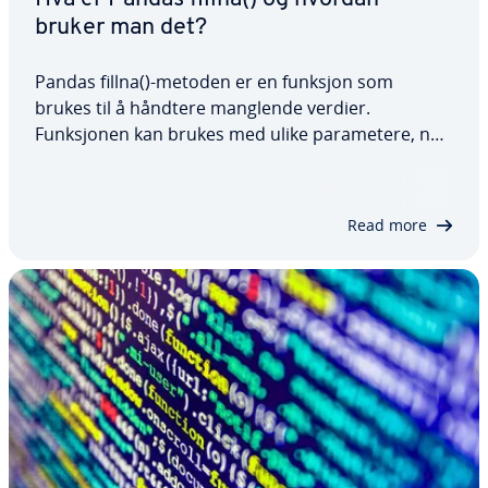
bruker man det?
Pandas fillna()-metoden er en funksjon som
brukes til å håndtere manglende verdier.
Funksjonen kan brukes med ulike parametere, noe
som gir fleksibilitet når NaN-verdier skal erstattes.
I denne artikkelen skal vi se på denne funksjonen,
dens syntaks og parametere, og hvordan man…
Read more