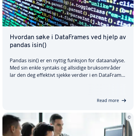
Hvordan søke i DataFrames ved hjelp av
pandas isin()
Pandas isin() er en nyttig funksjon for dataanalyse.
Med sin enkle syntaks og allsidige bruksområder
lar den deg effektivt sjekke verdier i en DataFrame.
Enten du verifiserer enkeltkolonner, filtrerer
DataFrames eller utfører mer komplekse analyser
med ordbøker, er…
Read more