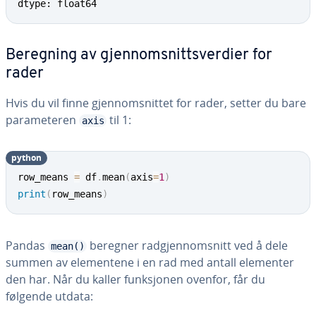
dtype: float64
Beregning av gjennomsnittsverdier for
rader
Hvis du vil finne gjennomsnittet for rader, setter du bare
parameteren
til 1:
axis
python
row_means 
=
 df
.
mean
(
axis
=
1
)
print
(
row_means
)
Pandas
beregner radgjennomsnitt ved å dele
mean()
summen av elementene i en rad med antall elementer
den har. Når du kaller funksjonen ovenfor, får du
følgende utdata: