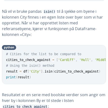
Nå vil vi bruke pandas
til å sjekke om byene i
isin()
kolonnen City finnes i en egen liste over byer som vi har
opprettet. Når vi har opprettet listen med
referansebyene, kjører vi funksjonen på DataFrame-
kolonnen «City»:
python
# Cities for the list to be compared to
cities_to_check_against 
=
[
'Cardiff'
,
'Hull'
,
'Middl
# Using the isin() method
result 
=
 df
[
'City'
]
.
isin
(
cities_to_check_against
)
print
(
result
)
Resultatet er en serie med boolske verdier som angir om
hver by i kolonnen By er til stede i listen
:
cities_to_check_against