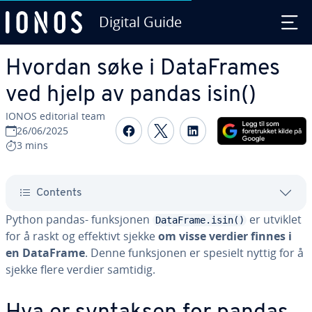
Digital Guide
Skip to Main Content
Hvordan søke i DataFrames
ved hjelp av pandas isin()
IONOS editorial team
Share on Facebook
Share on Twitter
Share on Linked
26/06/2025
3 mins
Contents
Python pandas- funksjonen
er utviklet
DataFrame.isin()
for å raskt og effektivt sjekke
om visse verdier finnes i
en DataFrame
. Denne funksjonen er spesielt nyttig for å
sjekke flere verdier samtidig.