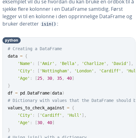
eksemplet vil du se hvordan du kan bruke en ordbok til å
sjekke flere kolonner i en DataFrame samtidig. Først
legger vi til en kolonne i den opprinnelige DataFrame og
bruker deretter
:
isin()
python
# Creating a DataFrame
data 
=
{
'Name'
:
[
'Amir'
,
'Bella'
,
'Charlize'
,
'David'
]
,
'City'
:
[
'Nottingham'
,
'London'
,
'Cardiff'
,
'Hul
'Age'
:
[
25
,
30
,
35
,
40
]
}
df 
=
 pd
.
DataFrame
(
data
)
# Dictionary with values that the DataFrame should b
values_to_check_against 
=
{
'City'
:
[
'Cardiff'
,
'Hull'
]
,
'Age'
:
[
30
,
40
]
}
# Using isin() with a dictionary