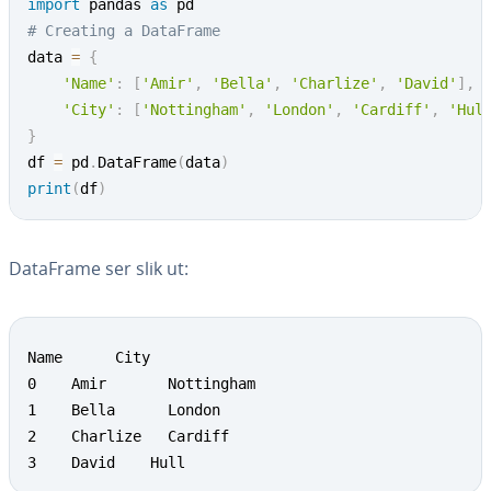
import
 pandas 
as
# Creating a DataFrame
data 
=
{
'Name'
:
[
'Amir'
,
'Bella'
,
'Charlize'
,
'David'
]
,
'City'
:
[
'Nottingham'
,
'London'
,
'Cardiff'
,
'Hul
}
df 
=
 pd
.
DataFrame
(
data
)
print
(
df
)
DataFrame ser slik ut:
Name      City

0    Amir    	Nottingham

1    Bella  	London

2    Charlize   Cardiff

3    David    Hull