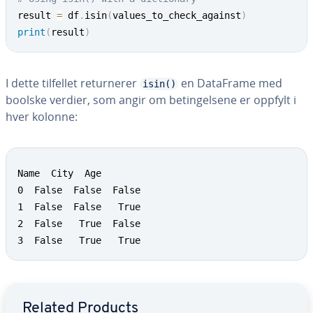
result 
=
 df
.
isin
(
values_to_check_against
)
print
(
result
)
I dette tilfellet returnerer
en DataFrame med
isin()
boolske verdier, som angir om betingelsene er oppfylt i
hver kolonne:
Name  City  Age

0  False  False  False

1  False  False   True

2  False   True  False

3  False   True   True
Go to Main Menu
Related Products