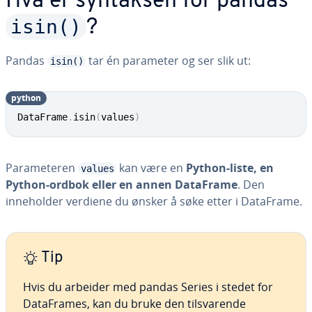
Hva er syntaksen for pandas
isin()
?
Pandas
tar én parameter og ser slik ut:
isin()
python
DataFrame
.
isin
(
values
)
Parameteren
kan være en
Python-liste, en
values
Python-ordbok eller en annen DataFrame
. Den
inneholder verdiene du ønsker å søke etter i DataFrame.
Tip
Hvis du arbeider med pandas Series i stedet for
DataFrames, kan du bruke den tilsvarende