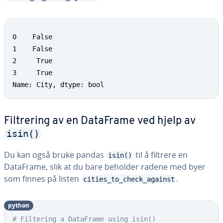
0    False

1    False

2     True

3     True

Name: City, dtype: bool
Filtrering av en DataFrame ved hjelp av
isin()
Du kan også bruke pandas
til å filtrere en
isin()
DataFrame, slik at du bare beholder radene med byer
som finnes på listen
.
cities_to_check_against
python
# Filtering a DataFrame using isin()