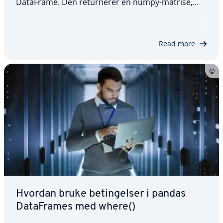
DataFrame. Den returnerer en numpy-matrise,
som hjelper deg med å håndtere store datasett
mer effektivt. Metoden er spesielt nyttig hvis du
ønsker å få en oversikt over informasjonen i en
Read more
kolonne…
Hvordan bruke betingelser i pandas
DataFrames med where()