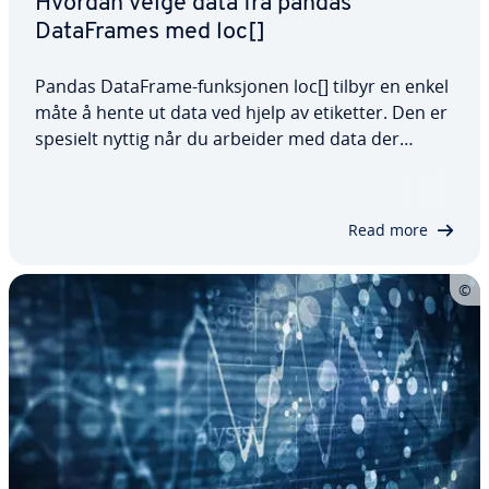
Hvordan velge data fra pandas
DataFrames med loc[]
Pandas DataFrame-funksjonen loc[] tilbyr en enkel
måte å hente ut data ved hjelp av etiketter. Den er
spesielt nyttig når du arbeider med data der
posisjonene til rader og kolonner ikke alltid er
forutsigbare. I denne artikkelen går vi gjennom
syntaksen for pandas loc[], hvordan…
Read more