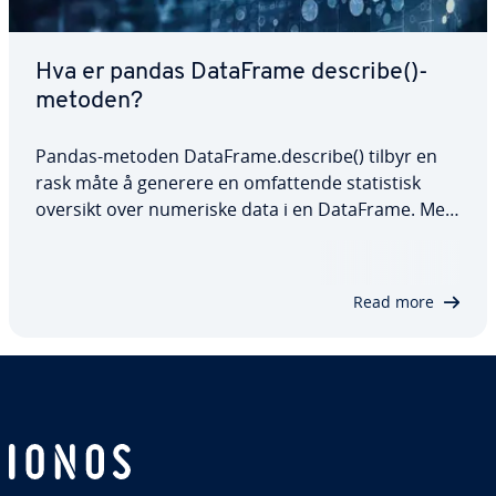
Hva er pandas DataFrame describe()-
metoden?
Pandas-metoden DataFrame.describe() tilbyr en
rask måte å generere en omfattende statistisk
oversikt over numeriske data i en DataFrame. Med
muligheten til å justere persentiler og spesifisere
datatyper, er den svært fleksibel og egnet for en
lang rekke analyser. I denne…
Read more