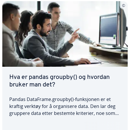
Hva er pandas groupby() og hvordan
bruker man det?
Pandas DataFrame.groupby()-funksjonen er et
kraftig verktøy for å organisere data. Den lar deg
gruppere data etter bestemte kriterier, noe som
gjør det enklere å utføre komplekse aggregeringer
og transformasjoner. Ved å bruke denne metoden