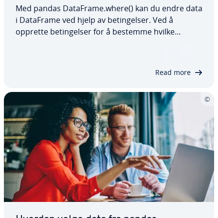
Med pandas DataFrame.where() kan du endre data
i DataFrame ved hjelp av betingelser. Ved å
opprette betingelser for å bestemme hvilke
verdier som skal beholdes og hvilke som skal
erstattes, kan du effektivt rense, trekke ut eller
transformere data i en DataFrame. I denne…
Read more