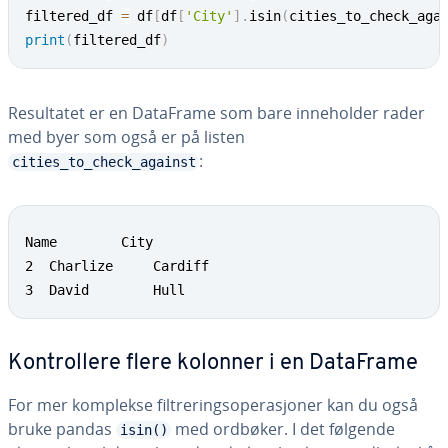
filtered_df 
=
 df
[
df
[
'City'
]
.
isin
(
cities_to_check_aga
print
(
filtered_df
)
Resultatet er en DataFrame som bare inneholder rader
med byer som også er på listen
:
cities_to_check_against
Name    	City

2  Charlize  	Cardiff

3  David  		Hull
Kontrollere flere kolonner i en DataFrame
For mer komplekse filtreringsoperasjoner kan du også
bruke pandas
med ordbøker. I det følgende
isin()