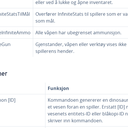
eller ved å lukke og åpne inventaret.
niteStatsTilMål
Overfører InfiniteStats til spillere som er va
som mål.
eInfiniteAmmo
Alle våpen har ubegrenset ammunisjon.
leGun
Gjenstander, våpen eller verktøy vises ikke 
spillerens hender.
ner
Funksjon
n [ID]
Kommandoen genererer en dinosaur 
et vesen foran en spiller. Erstatt [ID]
vesenets entitets-ID eller blåkopi-ID 
skriver inn kommandoen.