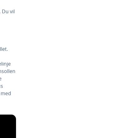
 Du vil
let.
linje
nsollen
e
us
n med