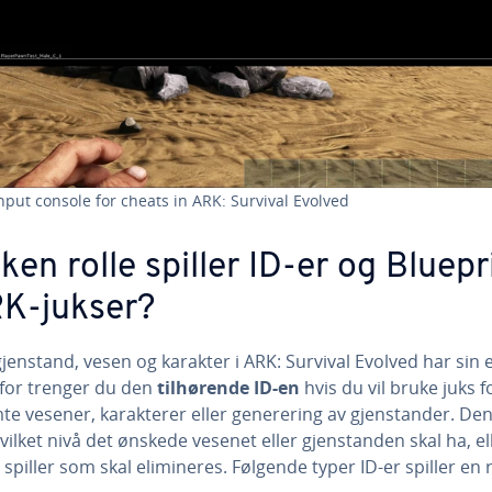
nput console for cheats in ARK: Survival Evolved
lken rolle spiller ID-er og Bluepr
RK-jukser?
jenstand, vesen og karakter i ARK: Survival Evolved har sin
rfor trenger du den
tilhørende ID-en
hvis du vil bruke juks f
te vesener, karakterer eller generering av gjenstander. De
vilket nivå det ønskede vesenet eller gjenstanden skal ha, el
 spiller som skal elimineres. Følgende typer ID-er spiller en r