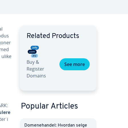
al
modus
Related Products
joner
 med
 ulike
Buy &
See more
Register
Domains
ARK:
Popular Articles
ulere
er i
Domenehandel: Hvordan selge