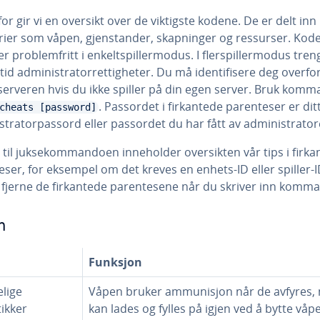
r gir vi en oversikt over de viktigste kodene. De er delt inn 
rier som våpen, gjenstander, skapninger og ressurser. Kod
r problemfritt i enkeltspillermodus. I flerspillermodus tren
tid administratorrettigheter. Du må identifisere deg overfo
serveren hvis du ikke spiller på din egen server. Bruk kom
. Passordet i firkantede parenteser er dit
cheats [password]
stratorpassord eller passordet du har fått av administrator
gg til juksekommandoen inneholder oversikten vår tips i firk
ser, for eksempel om det kreves en enhets-ID eller spiller-I
 fjerne de firkantede parentesene når du skriver inn komm
n
Funksjon
lige
Våpen bruker ammunisjon når de avfyres,
tikker
kan lades og fylles på igjen ved å bytte våp