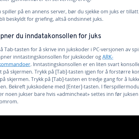
 spiller på en annens server, bør du sjekke om juks er tillatt.
 bli beskyldt for griefing, altså ondsinnet juks.
åpner du inndatakonsollen for juks
å Tab-tasten for å skrive inn jukskoder i PC-versjonen av spil
åpner inntastingskonsollen for jukskoder og
ARK-
rkommandoer
. Inntastingskonsollen er en liten svart konsolle
 på skjermen. Trykk på [Tab]-tasten igjen for å forstørre ko
på skjermen. Trykk på [Tab]-tasten en tredje gang for å lukk
en. Bekreft jukskodene med [Enter]-tasten. I flerspillermod
er noen jukser bare hvis «admincheat» settes inn før jukse
lomrom.