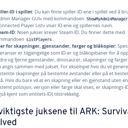
ller-ID i spillet
: Du kan finne spiller-ID-ene i spillet ved å b
dmin Manager GUI» med kommandoen
ShowMyAdminManager
onnected Player List» viser ID-ene og spillernes navn.
eam-ID
: Noen jukser krever Steam-ID. Du finner dette med
ommandoen
.
ListPlayers
-er for skapninger, gjenstander, farger og blåkopier
: Spes
feranser er tilgjengelige som ID-er og blåkopibaner for å opp
dre og fjerne gjenstander, dinosaurer, skapninger og farger
 angis sammen med jukset. For eksempel hvis du vil gener
stemte skapninger på bestemte avstander eller på et best
vå. Hvis du bare vil at en skapning eller en gjenstand uten en
stemt posisjon, versjon eller farge skal vises, er skapnings-I
så kjent som entitets-ID) tilstrekkelig.
viktigste juksene til ARK: Surviv
lved