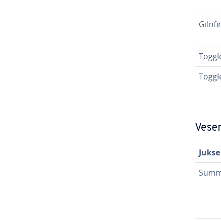
GiInfi
Toggl
Togg
Vese
Jukse
Summo