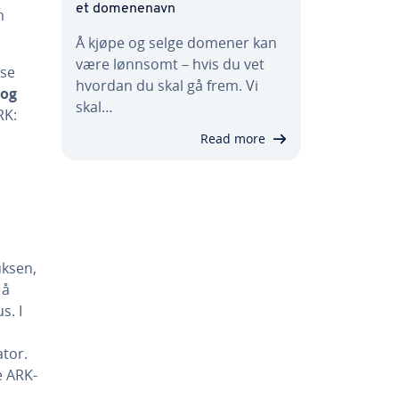
et domenenavn
m
Å kjøpe og selge domener kan
være lønnsomt – hvis du vet
sse
hvordan du skal gå frem. Vi
 og
skal…
RK:
Read more
uksen,
 å
s. I
ator.
e ARK-