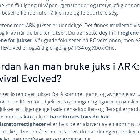
ne kan få tilgang til våpen, gjenstander og utstyr, gå gjenno
 beseire fiender uten å kjempe og teleportere seg.
etene med ARK-jukser er uendelige. Det finnes imidlertid vi
og krav når du bruker jukser. Du bør sette deg inn i
reglene
ene for jukser
. Vår guide fokuserer på PC-versjonen, men A
l Evolved er også tilgjengelig på PS4 og Xbox One.
rdan kan man bruke juks i ARK:
vival Evolved?
ger listen over jukser for å komme i gang, og avhengig av j
hørende ID-en for objekter, skapninger og figurer du ønsker
Jukser er tilgjengelige både i enkeltspiller- og flerspillermodu
illermodus
kan
jukser
bare brukes hvis du har
stratorrettigheter
eller hvis de er aktivert av en administr
 bruke juksene når som helst hvis du har din egen dedikert
 eller gjennomfører en servermigrering.