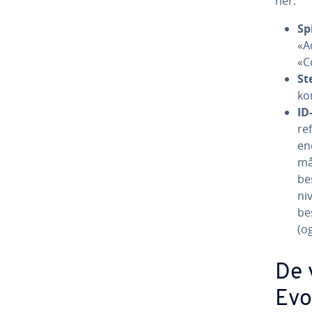
her:
Spi
«A
«C
St
k
ID
re
en
må
be
ni
be
(og
De 
Evo