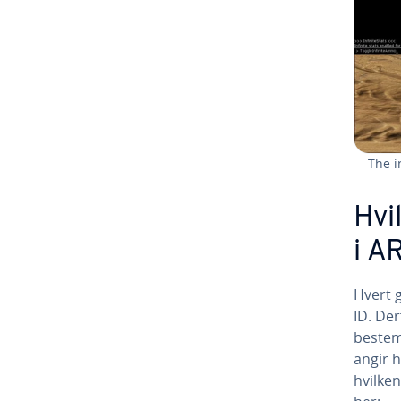
The i
Hvi
i A
Hvert g
ID. De
bestem
angir h
hvilken