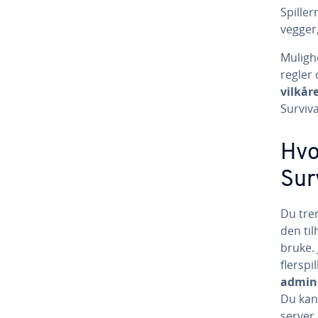
Spiller
vegger,
Muligh
regler 
vilkår
Surviva
Hvo
Sur
Du tren
den til
bruke. 
flersp
admini
Du kan
server