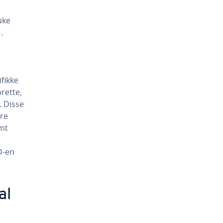
ruke
.
ifikke
rette,
. Disse
ere
emt
D-en
al