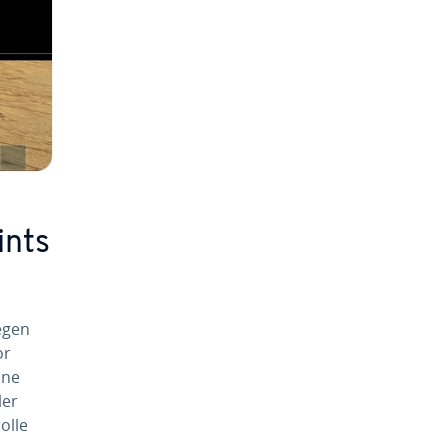
ints
 egen
or
nne
ler
olle