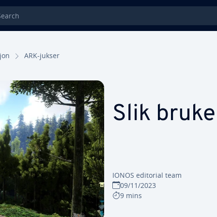
rch
jon
ARK-jukser
Slik bruk
IONOS editorial team
09/11/2023
9 mins