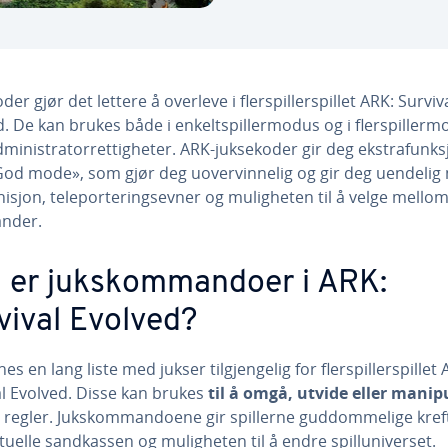
der gjør det lettere å overleve i flerspillerspillet ARK: Surviv
d. De kan brukes både i enkeltspillermodus og i flerspiller
ministratorrettigheter. ARK-juksekoder gir deg ekstrafunks
od mode», som gjør deg uovervinnelig og gir deg uendelig
sjon, teleporteringsevner og muligheten til å velge mellom
ander.
 er jukskommandoer i ARK:
vival Evolved?
nes en lang liste med jukser tilgjengelig for flerspillerspillet 
al Evolved. Disse kan brukes
til å omgå, utvide eller manip
ts regler. Jukskommandoene gir spillerne guddommelige kreft
tuelle sandkassen og muligheten til å endre spilluniverset.