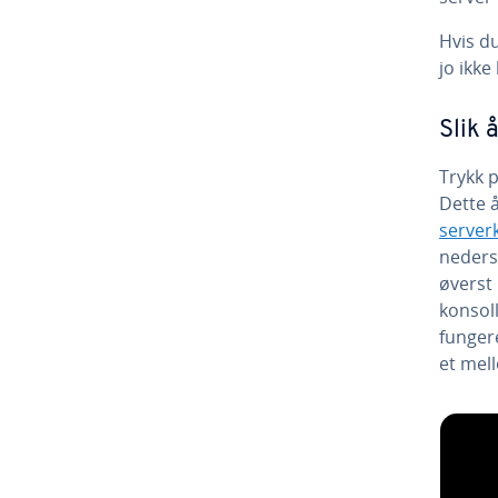
Hvis du
jo ikke
Slik 
Trykk p
Dette 
serve
nederst
øverst 
konsoll
funger
et mel