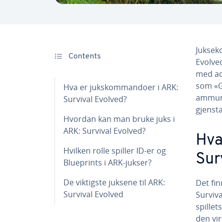
Jukseko
Contents
Evolve
med ad
som «G
Hva er jukskommandoer i ARK:
ammuni
Survival Evolved?
gjenst
Hvordan kan man bruke juks i
ARK: Survival Evolved?
Hva
Hvilken rolle spiller ID-er og
Sur
Blueprints i ARK-jukser?
De viktigste juksene til ARK:
Det fin
Survival Evolved
Surviv
spille
den vir