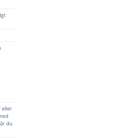
lgt
i
eller
 med
når du