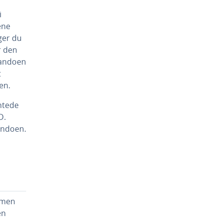
i
ene
ger du
r den
mandoen
t
en.
antede
D.
andoen.
 men
en