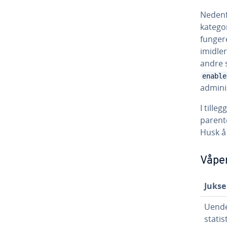
Nedenfo
katego
fungere
imidler
andre 
enable
admini
I tille
parente
Husk å
Våpe
Jukse
Uende
statis