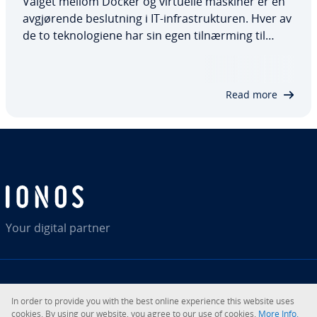
Valget mellom Docker og virtuelle maskiner er en
avgjørende beslutning i IT-infrastrukturen. Hver av
de to teknologiene har sin egen tilnærming til
distribusjon og isolering av applikasjoner, noe som
betyr at de har forskjellige fordeler og ulemper. I
denne artikkelen forklarer…
Read more
Your digital partner
RSS
LinkedIn
tiktok
Instagram
Facebook
YouTube
In order to provide you with the best online experience this website uses
cookies. By using our website, you agree to our use of cookies.
More Info.