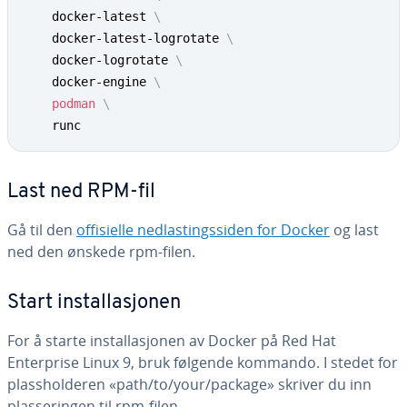
    docker-latest 
\
    docker-latest-logrotate 
\
    docker-logrotate 
\
    docker-engine 
\
podman
\
    runc
Last ned RPM-fil
Gå til den
offisielle nedlastingssiden for Docker
og last
ned den ønskede rpm-filen.
Start installasjonen
For å starte installasjonen av Docker på Red Hat
Enterprise Linux 9, bruk følgende kommando. I stedet for
plassholderen «path/to/your/package» skriver du inn
plasseringen til rpm-filen.