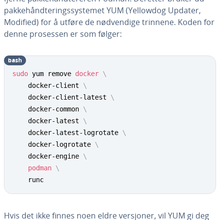
pakkehåndteringssystemet YUM (Yellowdog Updater,
Modified) for å utføre de nødvendige trinnene. Koden for
denne prosessen er som følger:
bash
sudo
 yum remove 
docker
\
    docker-client 
\
    docker-client-latest 
\
    docker-common 
\
    docker-latest 
\
    docker-latest-logrotate 
\
    docker-logrotate 
\
    docker-engine 
\
podman
\
    runc
Hvis det ikke finnes noen eldre versjoner, vil YUM gi deg