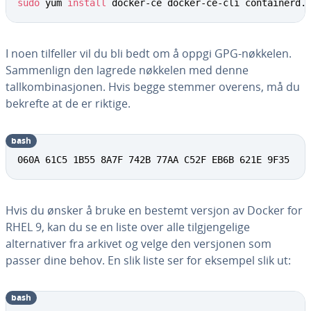
sudo
 yum 
install
 docker-ce docker-ce-cli containerd.
I noen tilfeller vil du bli bedt om å oppgi GPG-nøkkelen.
Sammenlign den lagrede nøkkelen med denne
tallkombinasjonen. Hvis begge stemmer overens, må du
bekrefte at de er riktige.
bash
060A 61C5 1B55 8A7F 742B 77AA C52F EB6B 621E 9F35
Hvis du ønsker å bruke en bestemt versjon av Docker for
RHEL 9, kan du se en liste over alle tilgjengelige
alternativer fra arkivet og velge den versjonen som
passer dine behov. En slik liste ser for eksempel slik ut:
bash