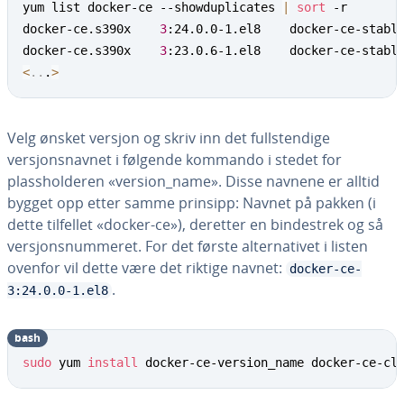
yum list docker-ce --showduplicates 
|
sort
 -r

docker-ce.s390x    
3
:24.0.0-1.el8    docker-ce-stable
docker-ce.s390x    
3
<
..
.
>
Velg ønsket versjon og skriv inn det fullstendige
versjonsnavnet i følgende kommando i stedet for
plassholderen «version_name». Disse navnene er alltid
bygget opp etter samme prinsipp: Navnet på pakken (i
dette tilfellet «docker-ce»), deretter en bindestrek og så
versjonsnummeret. For det første alternativet i listen
ovenfor vil dette være det riktige navnet:
docker-ce-
.
3:24.0.0-1.el8
bash
sudo
 yum 
install
 docker-ce-version_name docker-ce-cl