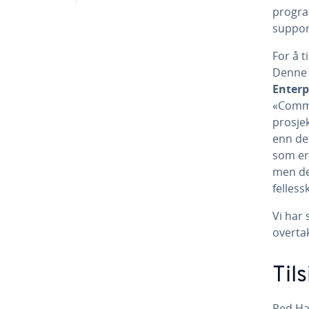
progra
suppor
For å t
Denne 
Enterp
«Commu
prosjek
enn de
som er
men de 
felles
Vi har
overta
Til
Red Ha