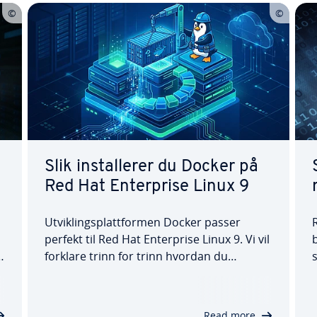
Slik installerer du Docker på
Red Hat Enterprise Linux 9
Utviklingsplattformen Docker passer
perfekt til Red Hat Enterprise Linux 9. Vi vil
forklare trinn for trinn hvordan du
installerer Docker på RHEL 9. Du vil ikke
i
bare lære hvordan du installerer via et
arkiv, men også hvordan du installerer
Read more