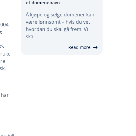
et domenenavn
Å kjøpe og selge domener kan
være lønnsomt – hvis du vet
2004.
hvordan du skal gå frem. Vi
t
skal…
OS-
Read more
bruke
are
sk,
 har
ersiell