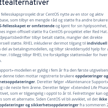
ttealternativer
fellesskapsprosjekt drar CentOS nytte av en stor og aktiv
base, som tilbyr en mengde råd og støtte fra andre brukere
-fellesskapet er omfattende
og kjent for sin hjelpsomhet
nes ingen offisiell støtte fra CentOS-prosjektet eller Red Hat.
jepartsbedrifter tilbyr betalt støtte, mangler det direkte
iell støtte. RHEL inkluderer derimot tilgang til
individuell
del av betalingsmodellen, og tilbyr skreddersydd hjelp for a
er. I tillegg tilbyr RHEL tre forskjellige støttenivåer for hver
.
upport»-modellen er gyldig i fem år fra den første utgivelsen.
av denne tiden mottar registrerte brukere
oppdateringer o
hetsoppdateringer
. Deretter følger «Maintenance Support
ig i de neste fem årene. Deretter følger «Extended Life Phas
tivet, som er tilgjengelig i opptil to år til. Feilrettinger kan o
es som et alternativ. Siden CentOS vil bli avviklet, vil det
ikke
oppdateringer og sikkerhetsoppdateringer
fra sommeren 2