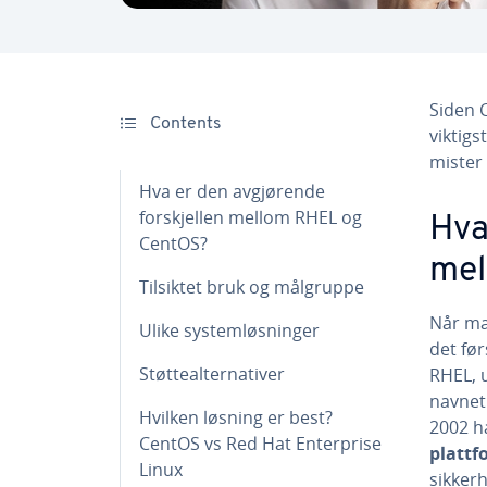
Siden 
Contents
viktig
mister 
Hva er den avgjørende
forskjellen mellom RHEL og
Hva
CentOS?
mel
Tilsiktet bruk og målgruppe
Når ma
Ulike systemløsninger
det før
Støttealternativer
RHEL, u
navnet.
Hvilken løsning er best?
2002 h
CentOS vs Red Hat Enterprise
plattf
Linux
sikkerh