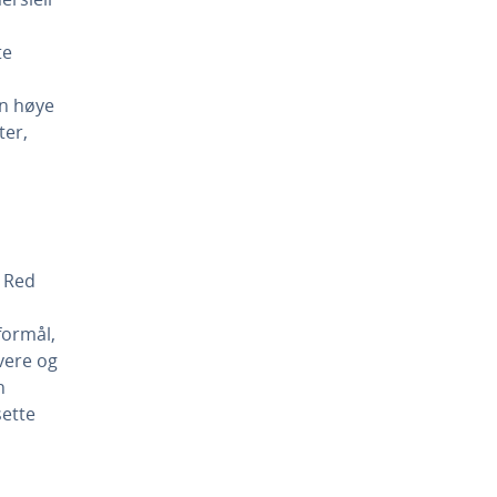
te
en høye
ter,
. Red
 formål,
vere og
n
sette