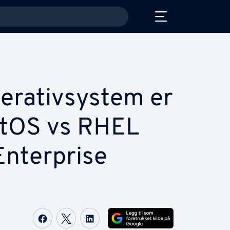
perativsystem er
ntOS vs RHEL
Enterprise
Share on Facebook
Share on Twitter
Share on LinkedIn