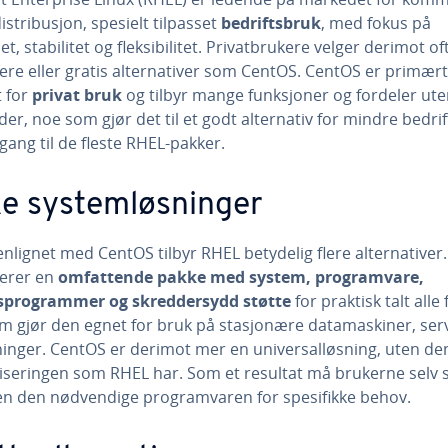
istribusjon, spesielt tilpasset
bedriftsbruk
, med fokus på
et, stabilitet og fleksibilitet. Privatbrukere velger derimot of
gere eller gratis alternativer som CentOS. CentOS er primært
t for
privat bruk
og tilbyr mange funksjoner og fordeler ut
er, noe som gjør det til et godt alternativ for mindre bedrif
gang til de fleste RHEL-pakker.
ke systemløsninger
lignet med CentOS tilbyr RHEL betydelig flere alternativer
verer en
omfattende pakke med system, programvare,
gsprogrammer og skreddersydd støtte
for praktisk talt alle
m gjør den egnet for bruk på stasjonære datamaskiner, ser
ninger. CentOS er derimot mer en universalløsning, uten de
liseringen som RHEL har. Som et resultat må brukerne selv 
 den nødvendige programvaren for spesifikke behov.