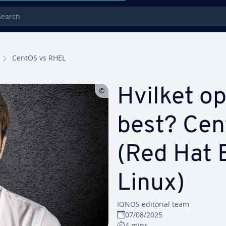
rch
CentOS vs RHEL
Hvilket o
best? Ce
(Red Hat 
Linux)
IONOS editorial team
07/08/2025
4 mins