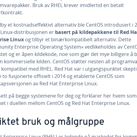
mvarepakker. Bruk av RHEL krever imidlertid en betalt
tkontrakt.
ilby et kostnadseffektivt alternativ ble CentOS introdusert i 
Linux-distribusjonen er
basert på kildepakkene til Red Ha
rise Linux
og tilbyr et binærkompatibelt alternativ. Dette
nity Enterprise Operating System» vedlikeholdes av Cent
tet og er åpen kildekode, noe som gjør det mye billigere å 
n kommersielle kilden. CentOS støtter nesten all programv
 kompatibel med RHEL. Red Hat var i utgangspunktet skepti
to fusjonerte offisielt i 2014 og etablerte CentOS som
skapsversjonen av Red Hat Enterprise Linux.
 sett på begge systemene for deg og forklarer her hvem som
ket i duellen mellom CentOS og Red Hat Enterprise Linux.
siktet bruk og målgruppe
t Enterprise Linux (RHEL) er ledende på markedet for komm