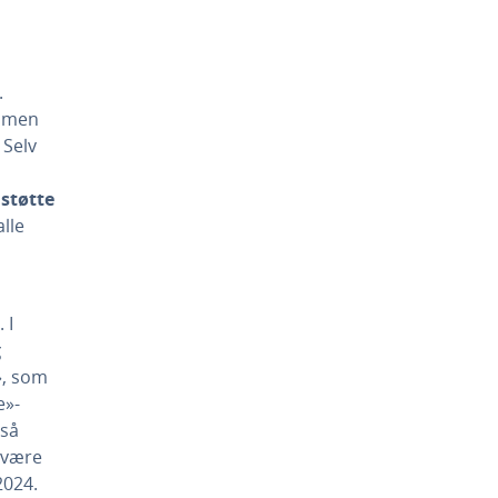
.
, men
 Selv
 støtte
lle
 I
g
», som
e»-
gså
være
024.