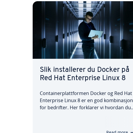
Slik installerer du Docker på
Red Hat Enterprise Linux 8
Containerplattformen Docker og Red Hat
Enterprise Linux 8 er en god kombinasjon
for bedrifter. Her forklarer vi hvordan du
installerer Docker på RHEL 8 via et
programvarearkiv eller manuelt, og
hvordan du etterpå kan kontrollere om
Read more