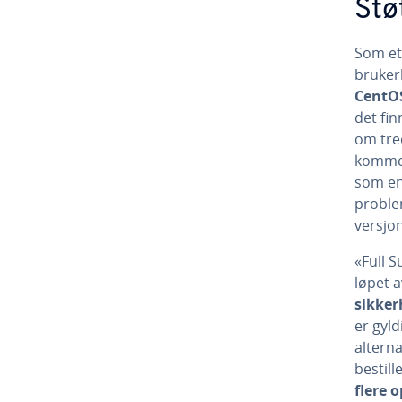
Stø
Som et 
bruker
CentOS
det fin
om tred
kommers
som en 
problem
versjon
«Full S
løpet 
sikker
er gyld
alterna
bestill
flere 