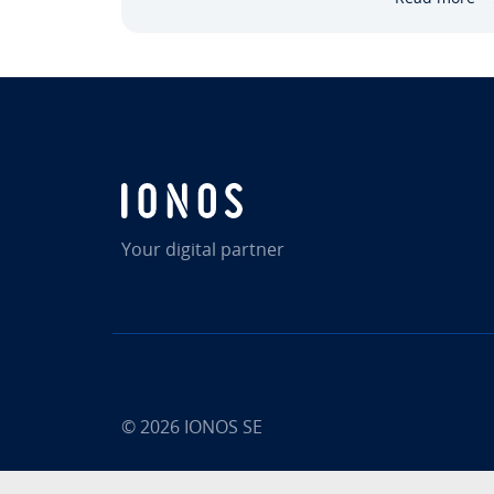
installasjonen har lyktes. Vi belyser også
de…
Your digital partner
© 2026
IONOS SE