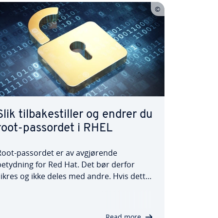
Slik tilbakestiller og endrer du
root-passordet i RHEL
Root-passordet er av avgjørende
betydning for Red Hat. Det bør derfor
sikres og ikke deles med andre. Hvis dette
kke lenger er tilfelle, eller hvis du av andre
grunner ønsker å endre
påloggingsinformasjonen din, er
Read more