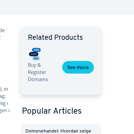
 de
t
Related Products
Buy &
See more
Register
Domains
, er
ag.
ig i
gen i
Popular Articles
Domenehandel: Hvordan selge