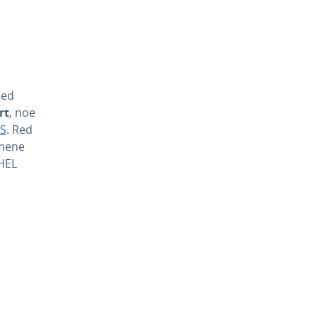
Med
rt
, noe
OS
. Red
emene
RHEL