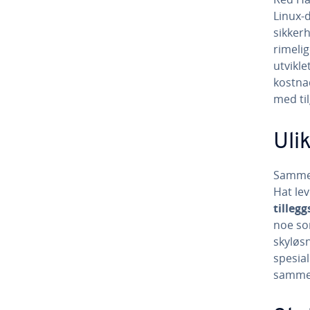
Linux-d
sikkerh
rimeli
utvikle
kostnad
med til
Uli
Sammen
Hat le
tilleg
noe so
skyløs
spesia
sammen