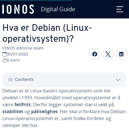
Digital Guide
Skip to Main Content
Hva er Debian (Linux-
operativsystem)?
IONOS editorial team
Share on F
Share 
S
30/01/2020
6 mins
Contents
Debian er et Linux-basert operativsystem som ble
utviklet i 1993. Hovedmålet med operativsystemet er å
være
feilfritt
. Derfor legger systemet størst vekt på
stabilitet
og
pålitelighet
. Her skal vi forklare hva Debian
Linux-operativsystemet er, samt hvilke fordeler og
ulemper det har.