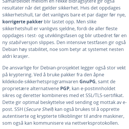
Samarbeidet mellom en rekke bidragsytere gir også
resultater når det gjelder sikkerhet. Hvis det oppdages
sikkerhetshull, tar det vanligvis bare et par dager før nye,
korrigerte pakker
blir lastet opp. Men slike
sikkerhetshull er vanligvis sjeldne, fordi de aller fleste
oppdages i test- og utviklingsfasen og blir utbedret før en
ny
stabil
versjon slippes. Den intensive testfasen gir også
Debian høy stabilitet, noe som betyr at systemet nesten
aldri krasjer.
De ansvarlige for Debian-prosjektet legger også stor vekt
på kryptering. Ved å bruke pakker fra den åpne
kildekode-sikkerhetsprogramvaren
GnuPG
, samt de
proprietære alternativene
PGP
, kan e-postinnholdet
sikres og deretter kombineres med et SSL/TLS-sertifikat.
Dette gir optimal beskyttelse ved sending og mottak av e-
post. SSH (
Secure Shell
) kan også brukes til å opprette
autentiserte og krypterte tilkoblinger til andre maskiner,
som også kan kommunisere via nettverksprotokollen.