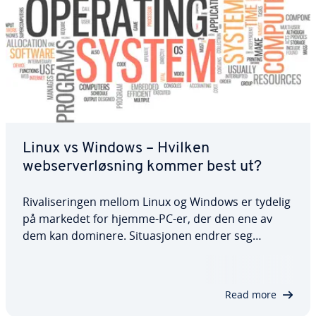
Linux vs Windows – Hvilken
webserverløsning kommer best ut?
Rivaliseringen mellom Linux og Windows er tydelig
på markedet for hjemme-PC-er, der den ene av
dem kan dominere. Situasjonen endrer seg
imidlertid betydelig når det gjelder bruk av
servere. Linux har gjennomgående prestert bedre
enn Windows helt siden starten, slik…
Read more