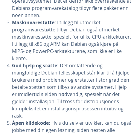
operativsystemet. Det er derfor ikke overraskende at
Debians programvarekatalog tilbyr flere pakker enn
noen annen.
Maskinvarestøtte:
I tillegg til utmerket
programvarestøtte tilbyr Debian også utmerket
maskinvarestøtte, spesielt for ulike CPU-arkitekturer.
I tillegg til x86 og ARM kan Debian også kjøre på
MIPS- og PowerPC-arkitekturene, som ikke er like
kjente.
God hjelp og støtte:
Det omfattende og
mangfoldige Debian-fellesskapet står klar til å hjelpe
brukere med problemer og erstatter i stor grad den
betalte støtten som tilbys av andre systemer. Hjelp
er imidlertid sjelden nødvendig, spesielt når det
gjelder installasjon. Til tross for distribusjonens
kompleksitet er installasjonsprosessen intuitiv og
rask.
Åpen kildekode:
Hvis du selv er utvikler, kan du også
jobbe med din egen løsning, siden nesten alle