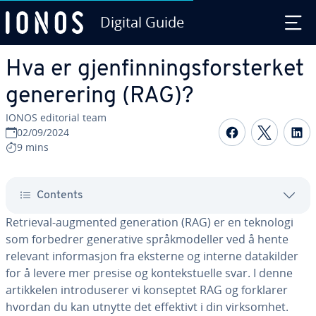
Digital Guide
Skip to Main Content
Hva er gjenfinningsforsterket
generering (RAG)?
IONOS editorial team
Share on F
Share 
S
02/09/2024
9 mins
Contents
Retrieval-augmented generation (RAG) er en teknologi
som forbedrer generative språkmodeller ved å hente
relevant informasjon fra eksterne og interne datakilder
for å levere mer presise og kontekstuelle svar. I denne
artikkelen introduserer vi konseptet RAG og forklarer
hvordan du kan utnytte det effektivt i din virksomhet.