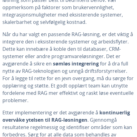
løsning som passer best til bedriftens behov. Vær
oppmerksom på faktorer som brukervennlighet,
integrasjonsmuligheter med eksisterende systemer,
skalerbarhet og selvfølgelig kostnad.
Når du har valgt en passende RAG-løsning, er det viktig å
integrere den i eksisterende systemer og arbeidsflyter.
Dette kan innebære å koble den til databaser, CRM-
systemer eller andre programvareløsninger. Det er
avgjørende å sikre en
sømløs integrering
for å dra full
nytte av RAG-teknologien og unngå driftsforstyrrelser.
For å legge til rette for en jevn overgang, må du sørge for
opplæring og støtte. Et godt opplært team kan utnytte
fordelene med RAG mer effektivt og raskt løse eventuelle
problemer.
Etter implementering er det avgjørende å
kontinuerlig
overvåke ytelsen til RAG-løsningen
. Gjennomgå
resultatene regelmessig og identifiser områder som kan
forbedres. Sørg for at alle data som behandles av