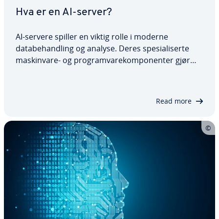
Hva er en AI-server?
AI-servere spiller en viktig rolle i moderne
databehandling og analyse. Deres spesialiserte
maskinvare- og programvarekomponenter gjør
det mulig å effektivt trene og bruke komplekse AI-
modeller i stor skala. Fortsett å lese for å finne ut
hva AI-servere er nyttige for, hvilke…
Read more