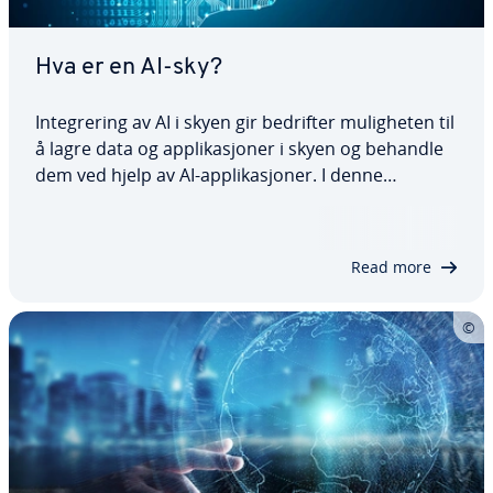
Hva er en AI-sky?
Integrering av AI i skyen gir bedrifter muligheten til
å lagre data og applikasjoner i skyen og behandle
dem ved hjelp av AI-applikasjoner. I denne
artikkelen skal vi se nærmere på hva begrepet «AI-
sky» betyr, samt hvilke muligheter AI i skyen tilbyr.
Fortsett å lese for å finne…
Read more