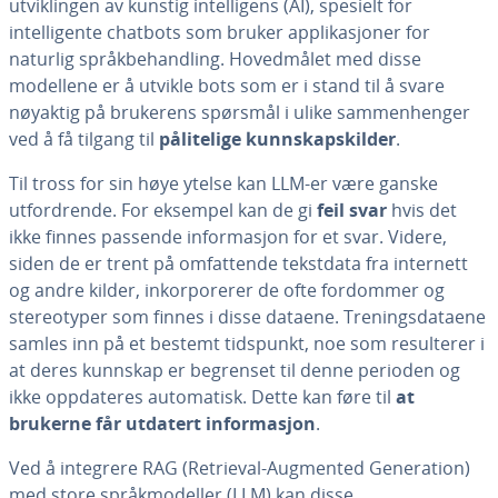
utviklingen av kunstig intelligens (AI), spesielt for
intelligente chatbots som bruker applikasjoner for
naturlig språkbehandling. Hovedmålet med disse
modellene er å utvikle bots som er i stand til å svare
nøyaktig på brukerens spørsmål i ulike sammenhenger
ved å få tilgang til
pålitelige kunnskapskilder
.
Til tross for sin høye ytelse kan LLM-er være ganske
utfordrende. For eksempel kan de gi
feil svar
hvis det
ikke finnes passende informasjon for et svar. Videre,
siden de er trent på omfattende tekstdata fra internett
og andre kilder, inkorporerer de ofte fordommer og
stereotyper som finnes i disse dataene. Treningsdataene
samles inn på et bestemt tidspunkt, noe som resulterer i
at deres kunnskap er begrenset til denne perioden og
ikke oppdateres automatisk. Dette kan føre til
at
brukerne får utdatert informasjon
.
Ved å integrere RAG (Retrieval-Augmented Generation)
med store språkmodeller (LLM) kan disse